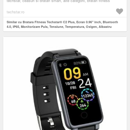
techstar, ceasuri si bratari smart, alte categorii, bratari fitness
techstar.ro
Similar cu Bratara Fitness Techstar® C2 Plus, Ecran 0.96" inch, Bluetooth
4.0, IP65, Monitorizare Puls, Tensiune, Temperatura, Oxigen, Albastru