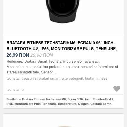
BRATARA FITNESS TECHSTAR® M6, ECRAN 0.96" INCH,
BLUETOOTH 4.2, IP66, MONITORIZARE PULS, TENSIUNE,
TEMPERATURA, OXIGEN, CALITATE SOMN, NEGRU
26,99
RON
29,98 RON
Reducere. Bratara Smart Techstar® cu senzori avansati.
Monitorizeaza sportul tau preferat cu ajutorul senzorilor interni cat si
starea sanatatii tale. Senzor...
techstar, ceasuri si bratari smart, alte categorii, bratari fitness
techstar.ro
Similar cu Bratara Fitness Techstar® M6, Ecran 0.96" inch, Bluetooth 4.2,
IP66, Monitorizare Puls, Tensiune, Temperatura, Oxigen, Calitate Somn,
Negru