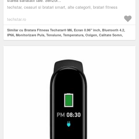
starea sanatatii tale. Senzor...
techstar, ceasuri si bratari smart, alte categorii, bratari fitness
techstar.ro
Similar cu Bratara Fitness Techstar® M6, Ecran 0.96" inch, Bluetooth 4.2,
IP66, Monitorizare Puls, Tensiune, Temperatura, Oxigen, Calitate Somn,
Albastru