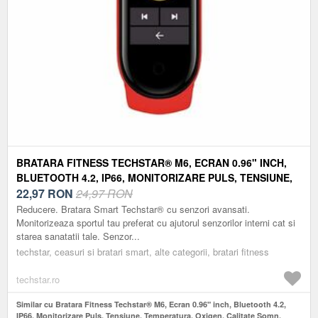
BRATARA FITNESS TECHSTAR® M6, ECRAN 0.96" INCH,
BLUETOOTH 4.2, IP66, MONITORIZARE PULS, TENSIUNE,
TEMPERATURA, OXIGEN, CALITATE SOMN, ROSU
22,97
RON
24,97 RON
Reducere. Bratara Smart Techstar® cu senzori avansati.
Monitorizeaza sportul tau preferat cu ajutorul senzorilor interni cat si
starea sanatatii tale. Senzor...
techstar, ceasuri si bratari smart, alte categorii, bratari fitness
techstar.ro
Similar cu Bratara Fitness Techstar® M6, Ecran 0.96" inch, Bluetooth 4.2,
IP66, Monitorizare Puls, Tensiune, Temperatura, Oxigen, Calitate Somn,