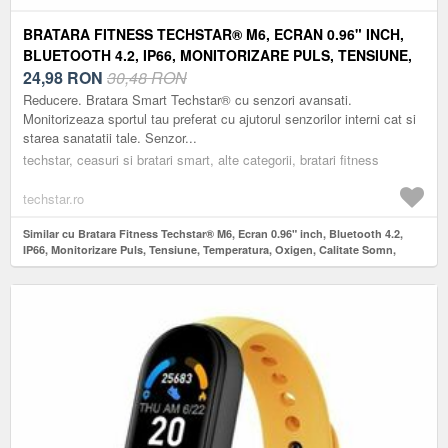
BRATARA FITNESS TECHSTAR® M6, ECRAN 0.96" INCH,
BLUETOOTH 4.2, IP66, MONITORIZARE PULS, TENSIUNE,
TEMPERATURA, OXIGEN, CALITATE SOMN, GALBEN
24,98
RON
30,48 RON
Reducere. Bratara Smart Techstar® cu senzori avansati.
Monitorizeaza sportul tau preferat cu ajutorul senzorilor interni cat si
starea sanatatii tale. Senzor...
techstar, ceasuri si bratari smart, alte categorii, bratari fitness
techstar.ro
Similar cu Bratara Fitness Techstar® M6, Ecran 0.96" inch, Bluetooth 4.2,
IP66, Monitorizare Puls, Tensiune, Temperatura, Oxigen, Calitate Somn,
Galben