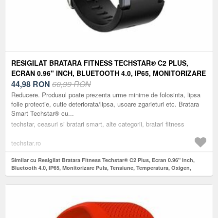
RESIGILAT BRATARA FITNESS TECHSTAR® C2 PLUS,
ECRAN 0.96" INCH, BLUETOOTH 4.0, IP65, MONITORIZARE
PULS, TENSIUNE, TEMPERATURA, OXIGEN, NEGRU
44,98
RON
60,99 RON
Reducere. Produsul poate prezenta urme minime de folosinta, lipsa
folie protectie, cutie deteriorata/lipsa, usoare zgarieturi etc. Bratara
Smart Techstar® cu...
techstar, ceasuri si bratari smart, alte categorii, bratari fitness
techstar.ro
Similar cu Resigilat Bratara Fitness Techstar® C2 Plus, Ecran 0.96" inch,
Bluetooth 4.0, IP65, Monitorizare Puls, Tensiune, Temperatura, Oxigen,
Negru