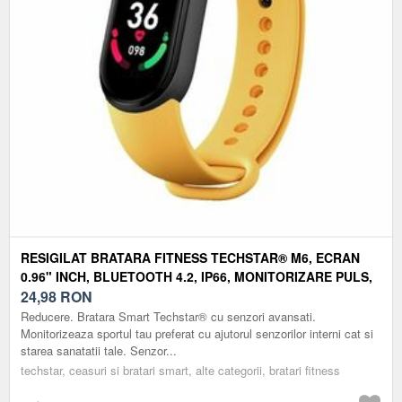
RESIGILAT BRATARA FITNESS TECHSTAR® M6, ECRAN
0.96" INCH, BLUETOOTH 4.2, IP66, MONITORIZARE PULS,
TENSIUNE, TEMPERATURA, OXIGEN, CALITATE SOMN,
24,98
RON
GALBEN
Reducere. Bratara Smart Techstar® cu senzori avansati.
Monitorizeaza sportul tau preferat cu ajutorul senzorilor interni cat si
starea sanatatii tale. Senzor...
techstar, ceasuri si bratari smart, alte categorii, bratari fitness