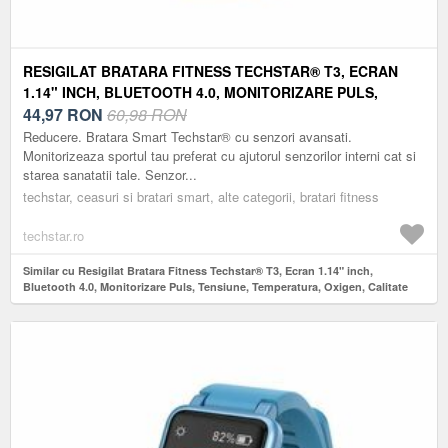
RESIGILAT BRATARA FITNESS TECHSTAR® T3, ECRAN
1.14" INCH, BLUETOOTH 4.0, MONITORIZARE PULS,
TENSIUNE, TEMPERATURA, OXIGEN, CALITATE SOMN,
44,97
RON
60,98 RON
ALBASTRU
Reducere. Bratara Smart Techstar® cu senzori avansati.
Monitorizeaza sportul tau preferat cu ajutorul senzorilor interni cat si
starea sanatatii tale. Senzor...
techstar, ceasuri si bratari smart, alte categorii, bratari fitness
techstar.ro
Similar cu Resigilat Bratara Fitness Techstar® T3, Ecran 1.14" inch,
Bluetooth 4.0, Monitorizare Puls, Tensiune, Temperatura, Oxigen, Calitate
Somn, Albastru