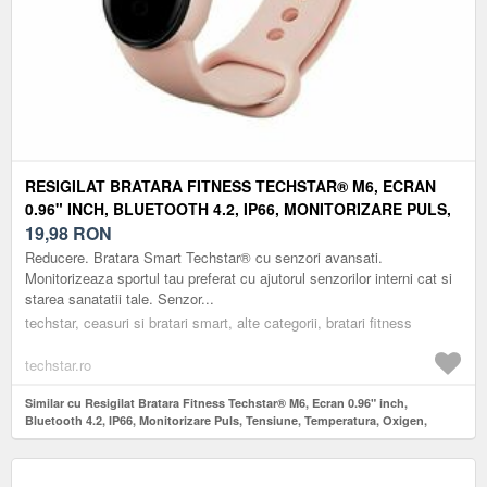
RESIGILAT BRATARA FITNESS TECHSTAR® M6, ECRAN
0.96" INCH, BLUETOOTH 4.2, IP66, MONITORIZARE PULS,
TENSIUNE, TEMPERATURA, OXIGEN, CALITATE SOMN,
19,98
RON
ROZ
Reducere. Bratara Smart Techstar® cu senzori avansati.
Monitorizeaza sportul tau preferat cu ajutorul senzorilor interni cat si
starea sanatatii tale. Senzor...
techstar, ceasuri si bratari smart, alte categorii, bratari fitness
techstar.ro
Similar cu Resigilat Bratara Fitness Techstar® M6, Ecran 0.96" inch,
Bluetooth 4.2, IP66, Monitorizare Puls, Tensiune, Temperatura, Oxigen,
Calitate Somn, Roz