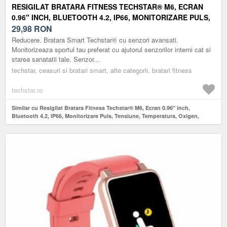
RESIGILAT BRATARA FITNESS TECHSTAR® M6, ECRAN
0.96" INCH, BLUETOOTH 4.2, IP66, MONITORIZARE PULS,
TENSIUNE, TEMPERATURA, OXIGEN, CALITATE SOMN,
29,98
RON
NEGRU
Reducere. Bratara Smart Techstar® cu senzori avansati.
Monitorizeaza sportul tau preferat cu ajutorul senzorilor interni cat si
starea sanatatii tale. Senzor...
techstar, ceasuri si bratari smart, alte categorii, bratari fitness
techstar.ro
Similar cu Resigilat Bratara Fitness Techstar® M6, Ecran 0.96" inch,
Bluetooth 4.2, IP66, Monitorizare Puls, Tensiune, Temperatura, Oxigen,
Calitate Somn, Negru