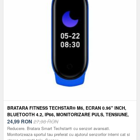
BRATARA FITNESS TECHSTAR® M6, ECRAN 0.96" INCH,
BLUETOOTH 4.2, IP66, MONITORIZARE PULS, TENSIUNE,
TEMPERATURA, OXIGEN, CALITATE SOMN, ALBASTRU
24,99
RON
27,98 RON
Reducere. Bratara Smart Techstar® cu senzori avansati.
Monitorizeaza sportul tau preferat cu ajutorul senzorilor interni cat si