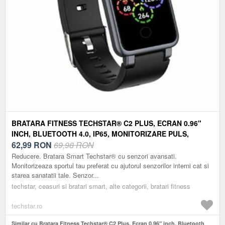
BRATARA FITNESS TECHSTAR® C2 PLUS, ECRAN 0.96"
INCH, BLUETOOTH 4.0, IP65, MONITORIZARE PULS,
TENSIUNE, TEMPERATURA, OXIGEN, NEGRU
62,99
RON
69,98 RON
Reducere. Bratara Smart Techstar® cu senzori avansati.
Monitorizeaza sportul tau preferat cu ajutorul senzorilor interni cat si
starea sanatatii tale. Senzor...
techstar, ceasuri si bratari smart, alte categorii, bratari fitness
techstar.ro
Similar cu Bratara Fitness Techstar® C2 Plus, Ecran 0.96" inch, Bluetooth