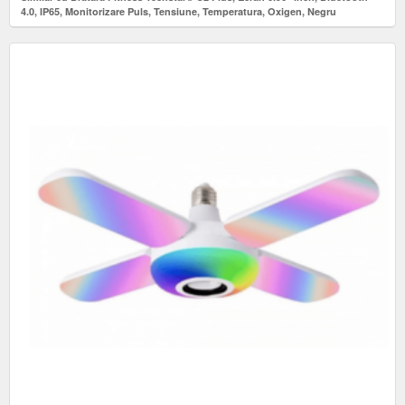
4.0, IP65, Monitorizare Puls, Tensiune, Temperatura, Oxigen, Negru