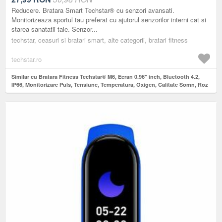
Reducere. Bratara Smart Techstar® cu senzori avansati.
Monitorizeaza sportul tau preferat cu ajutorul senzorilor interni cat si
starea sanatatii tale. Senzor...
techstar, ceasuri si bratari smart, alte categorii, bratari fitness
techstar.ro
Similar cu Bratara Fitness Techstar® M6, Ecran 0.96" inch, Bluetooth 4.2,
IP66, Monitorizare Puls, Tensiune, Temperatura, Oxigen, Calitate Somn, Roz