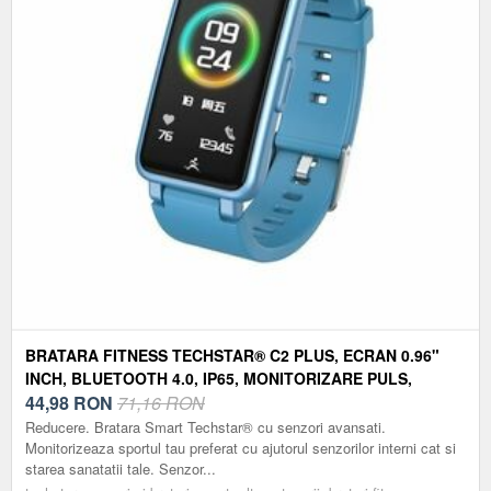
BRATARA FITNESS TECHSTAR® C2 PLUS, ECRAN 0.96"
INCH, BLUETOOTH 4.0, IP65, MONITORIZARE PULS,
TENSIUNE, TEMPERATURA, OXIGEN, ALBASTRU
44,98
RON
71,16 RON
Reducere. Bratara Smart Techstar® cu senzori avansati.
Monitorizeaza sportul tau preferat cu ajutorul senzorilor interni cat si
starea sanatatii tale. Senzor...