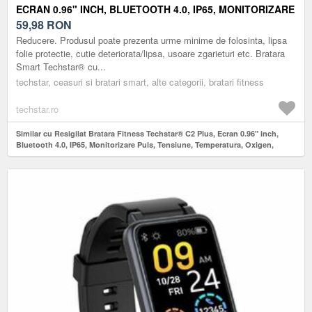
ECRAN 0.96" INCH, BLUETOOTH 4.0, IP65, MONITORIZARE
PULS, TENSIUNE, TEMPERATURA, OXIGEN, ALBASTRU
59,98
RON
Reducere. Produsul poate prezenta urme minime de folosinta, lipsa
folie protectie, cutie deteriorata/lipsa, usoare zgarieturi etc. Bratara
Smart Techstar® cu...
techstar, ceasuri si bratari smart, alte categorii, bratari fitness
techstar.ro
Similar cu Resigilat Bratara Fitness Techstar® C2 Plus, Ecran 0.96" inch,
Bluetooth 4.0, IP65, Monitorizare Puls, Tensiune, Temperatura, Oxigen,
Albastru