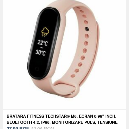
BRATARA FITNESS TECHSTAR® M6, ECRAN 0.96" INCH,
BLUETOOTH 4.2, IP66, MONITORIZARE PULS, TENSIUNE,
TEMPERATURA, OXIGEN, CALITATE SOMN, ROZ
27,99
RON
30,98 RON