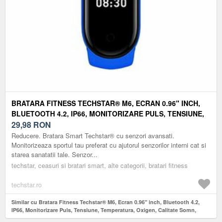
BRATARA FITNESS TECHSTAR® M6, ECRAN 0.96" INCH,
BLUETOOTH 4.2, IP66, MONITORIZARE PULS, TENSIUNE,
TEMPERATURA, OXIGEN, CALITATE SOMN, ALBASTRU
29,98
RON
Reducere. Bratara Smart Techstar® cu senzori avansati.
Monitorizeaza sportul tau preferat cu ajutorul senzorilor interni cat si
starea sanatatii tale. Senzor...
techstar, ceasuri si bratari smart, alte categorii, bratari fitness
techstar.ro
Similar cu Bratara Fitness Techstar® M6, Ecran 0.96" inch, Bluetooth 4.2,
IP66, Monitorizare Puls, Tensiune, Temperatura, Oxigen, Calitate Somn,
Albastru