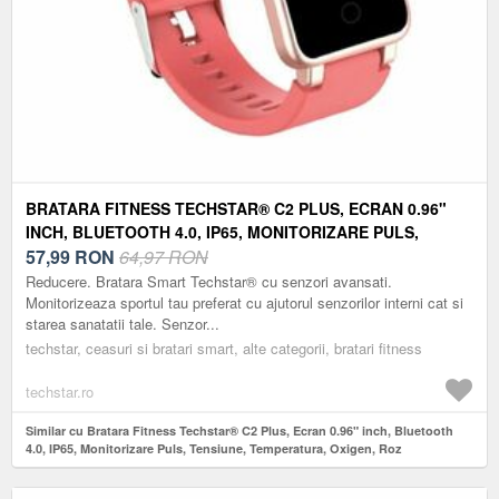
BRATARA FITNESS TECHSTAR® C2 PLUS, ECRAN 0.96"
INCH, BLUETOOTH 4.0, IP65, MONITORIZARE PULS,
TENSIUNE, TEMPERATURA, OXIGEN, ROZ
57,99
RON
64,97 RON
Reducere. Bratara Smart Techstar® cu senzori avansati.
Monitorizeaza sportul tau preferat cu ajutorul senzorilor interni cat si
starea sanatatii tale. Senzor...
techstar, ceasuri si bratari smart, alte categorii, bratari fitness
techstar.ro
Similar cu Bratara Fitness Techstar® C2 Plus, Ecran 0.96" inch, Bluetooth
4.0, IP65, Monitorizare Puls, Tensiune, Temperatura, Oxigen, Roz