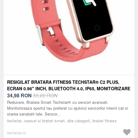
RESIGILAT BRATARA FITNESS TECHSTAR® C2 PLUS,
ECRAN 0.96" INCH, BLUETOOTH 4.0, IP65, MONITORIZARE
PULS, TENSIUNE, TEMPERATURA, OXIGEN, ROZ
34,98
RON
55,90 RON
Reducere. Bratara Smart Techstar® cu senzori avansati.
Monitorizeaza sportul tau preferat cu ajutorul senzorilor interni cat si
starea sanatatii tale. Senzor...
techstar, ceasuri si bratari smart, alte categorii, bratari fitness
techstar.ro