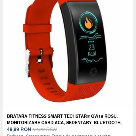
BRATARA FITNESS SMART TECHSTAR® QW18 ROSU,
MONITORIZARE CARDIACA, SEDENTARY, BLUETOOTH,
IP65, ECRAN IPS
49,99
RON
54,99 RON
Reducere. Caracteristici: Funcție de monitorizare a sănătății: