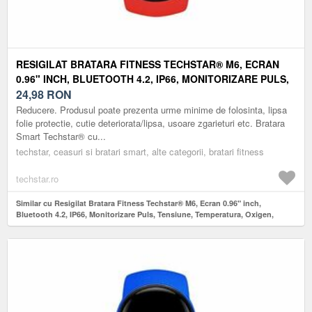
RESIGILAT BRATARA FITNESS TECHSTAR® M6, ECRAN
0.96" INCH, BLUETOOTH 4.2, IP66, MONITORIZARE PULS,
TENSIUNE, TEMPERATURA, OXIGEN, CALITATE SOMN,
24,98
RON
ROSU
Reducere. Produsul poate prezenta urme minime de folosinta, lipsa
folie protectie, cutie deteriorata/lipsa, usoare zgarieturi etc. Bratara
Smart Techstar® cu...
techstar, ceasuri si bratari smart, alte categorii, bratari fitness
techstar.ro
Similar cu Resigilat Bratara Fitness Techstar® M6, Ecran 0.96" inch,
Bluetooth 4.2, IP66, Monitorizare Puls, Tensiune, Temperatura, Oxigen,
Calitate Somn, Rosu