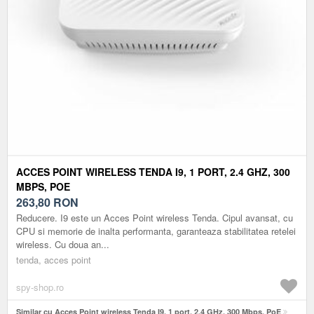
ACCES POINT WIRELESS TENDA I9, 1 PORT, 2.4 GHZ, 300
MBPS, POE
263,80
RON
Reducere. I9 este un Acces Point wireless Tenda. Cipul avansat, cu
CPU si memorie de inalta performanta, garanteaza stabilitatea retelei
wireless. Cu doua an...
tenda, acces point
spy-shop.ro
Similar cu Acces Point wireless Tenda I9, 1 port, 2.4 GHz, 300 Mbps, PoE