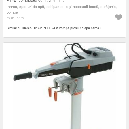
PTFE, completata cu filtru in lini...
marco, sporturi de apă, echipamente și accesorii barcă, curățenie,
pompe
muziker.ro
Similar cu Marco UP3-P PTFE 24 V Pompa presiune apa barca