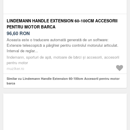
LINDEMANN HANDLE EXTENSION 60-100CM ACCESORII
PENTRU MOTOR BARCA
96,60
RON
Aceasta este o traducere automată generată de un software:
Extensie telescopică a pârghiei pentru controlul motorului articulat.
Interval de reglar...
lindemann, sporturi de apă, motoare de bărci și accesorii, accesorii
pentru motor
muziker.ro
Similar cu Lindemann Handle Extension 60-100cm Accesorii pentru motor
barca