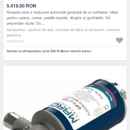
5.419,00
RON
Aceasta este o traducere automată generată de un software: Ideal
pentru caiace, canoe, paddle boards, dinghis și gonflabile. Vă
prezentăm eLite: Ou...
epropulsion, sporturi de apă, motoare de bărci și accesorii, motoare
electrice
muziker.ro
Similar cu ePropulsion eLite 500 W Motor electric barca