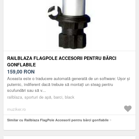
RAILBLAZA FLAGPOLE ACCESORII PENTRU BĂRCI
GONFLABILE
159,00
RON
Aceasta este o traducere automată generată de un software: Ușor și
puternic, indiferent dacă trebuie să montați un steag pentru
scufundări sau să v...
railblaza, sporturi de apă, barci, black
muziker.ro
Similar cu Railblaza FlagPole Accesorii pentru bărci gonflabile