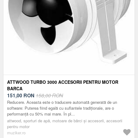
ATTWOOD TURBO 3000 ACCESORII PENTRU MOTOR
BARCA
151,00
RON
158,00 RON
Reducere. Aceasta este o traducere automată generată de un
software: Puterea fiind egală cu suflantele tradiționale, are o
performanță cu 50% mai mare. În pl...
attwood, sporturi de apă, motoare de bărci și accesorii, accesorii
pentru motor
muziker.ro