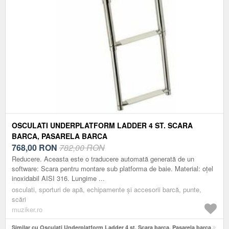
OSCULATI UNDERPLATFORM LADDER 4 ST. SCARA
BARCA, PASARELA BARCA
768,00
RON
782,00 RON
Reducere. Aceasta este o traducere automată generată de un
software: Scara pentru montare sub platforma de baie. Material: oțel
inoxidabil AISI 316. Lungime ...
osculati, sporturi de apă, echipamente și accesorii barcă, punte,
scări
muziker.ro
Similar cu Osculati Underplatform Ladder 4 st. Scara barca, Pasarela barca