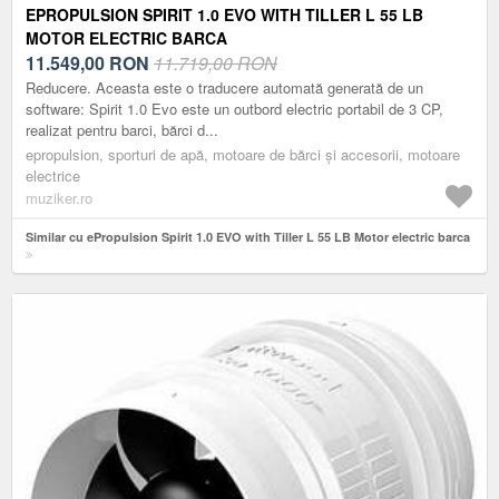
EPROPULSION SPIRIT 1.0 EVO WITH TILLER L 55 LB
MOTOR ELECTRIC BARCA
11.549,00
RON
11.719,00 RON
Reducere. Aceasta este o traducere automată generată de un
software: Spirit 1.0 Evo este un outbord electric portabil de 3 CP,
realizat pentru barci, bărci d...
epropulsion, sporturi de apă, motoare de bărci și accesorii, motoare
electrice
muziker.ro
Similar cu ePropulsion Spirit 1.0 EVO with Tiller L 55 LB Motor electric barca