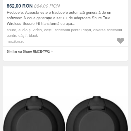
862,00
RON
884,00 RON
Reducere. Aceasta este o traducere automată generată de un
software: A doua generație a setului de adaptoare Shure True
Wireless Secure Fit transformă cu ușu...
shure, audio și video, căști, accesorii pentru căști, diverse accesorii
pentru căşti, black
muziker.ro
Similar cu Shure RMCE-TW2