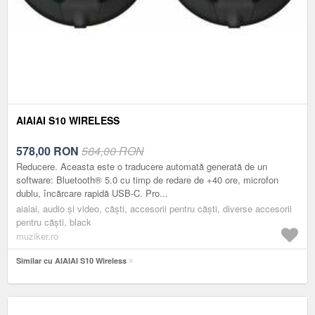
AIAIAI S10 WIRELESS
578,00
RON
584,00 RON
Reducere. Aceasta este o traducere automată generată de un
software: Bluetooth® 5.0 cu timp de redare de +40 ore, microfon
dublu, încărcare rapidă USB-C. Pro...
aiaiai, audio și video, căști, accesorii pentru căști, diverse accesorii
pentru căşti, black
muziker.ro
Similar cu AIAIAI S10 Wireless