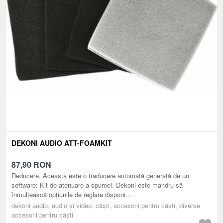
DEKONI AUDIO ATT-FOAMKIT
87,90
RON
Reducere. Aceasta este o traducere automată generată de un
software: Kit de atenuare a spumei. Dekoni este mândru să
înmulțească opțiunile de reglare disponi...
dekoni audio, audio și video, căști, accesorii pentru căști, diverse
accesorii pentru căşti