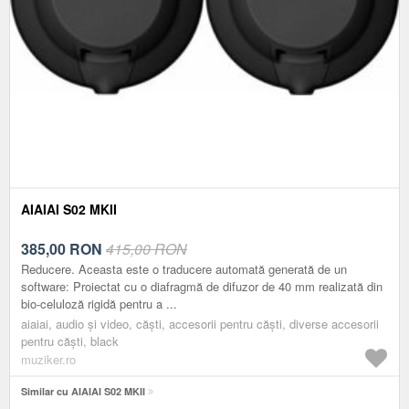
AIAIAI S02 MKII
385,00
RON
415,00 RON
Reducere. Aceasta este o traducere automată generată de un
software: Proiectat cu o diafragmă de difuzor de 40 mm realizată din
bio-celuloză rigidă pentru a ...
aiaiai, audio și video, căști, accesorii pentru căști, diverse accesorii
pentru căşti, black
muziker.ro
Similar cu AIAIAI S02 MKII