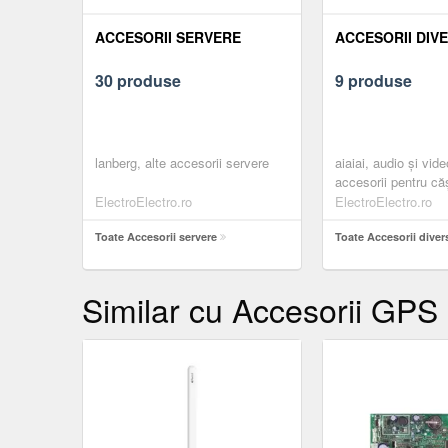
ACCESORII SERVERE
ACCESORII DIV
30 produse
9 produse
lanberg, alte accesorii servere
aiaiai, audio și vide
accesorii pentru căș
accesorii pentru căş
ElectroElectro.ro
ElectroElectro.ro
Toate Accesorii servere
Toate Accesorii diver
Similar cu Accesorii GPS