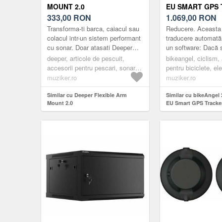
MOUNT 2.0
EU SMART GPS
333,00
RON
@ ALARM UNIU
1.069,00
RON
EUROPEANĂ
Transforma-ti barca, caiacul sau
Reducere. Aceasta
colacul intr-un sistem performant
traducere automată
cu sonar. Doar atasati Deeper
un software: Dacă su
Sonar (Pro, Pro+ sau CHIRP+),
proprietar al unei bi
deeper, articole de pescuit,
bikeangel, ciclism,
prindeti suportul fl...
bike, motocicletă, 
accesorii pentru pescari, sonare
pentru biciclete, el
s...
gps
ciclism
muziker.ro
muziker.ro
Similar cu Deeper Flexible Arm
Similar cu bikeAngel
Mount 2.0
EU Smart GPS Tracke
Uniunea Europeană