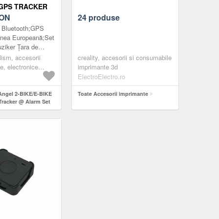
GPS TRACKER
SET
ON
24 produse
L MUZIKER-
: Bluetooth;GPS
EUROPEANĂ
unea Europeană;Set
ziker Ţara de
ovacia
lism, accesorii
creality, accesorii si consumabile
te, electronice
imprimante 3d
ElectroElectro.ro
eAngel 2-BIKE/E-BIKE
Toate Accesorii imprimante
racker @ Alarm Set
iker-Uniunea