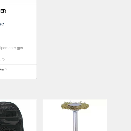
KER
se
chipamente gps
.ro
ker