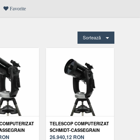
Favorite
Sortează
 COMPUTERIZAT
TELESCOP COMPUTERIZAT
ASSEGRAIN
SCHMIDT-CASSEGRAIN
 CPC 925 GPS
RON
CELESTRON CPC 1100 GPS
26.940,12
RON