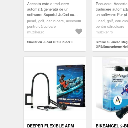
Aceasta este o traducere
Reducere. Aceasta
automată generată de un
traducere automată
software: Suportul JuCad cu
un software: Pur și 
fixare prin velcro asigură o fixare
telefonul inteligent
jucad, golf, cărucioare, accesorii
jucad, golf, cărucio
fermă pentru dispozitivul GPS.
GPS la cărucior at
pentru cărucioare
pentru cărucioare
Ţar...
merge...
muziker.ro
muziker.ro
Similar cu Jucad GPS Holder
Similar cu Jucad Mag
GPS/Smartphone Hol
DEEPER FLEXIBLE ARM
BIKEANGEL 2-BI