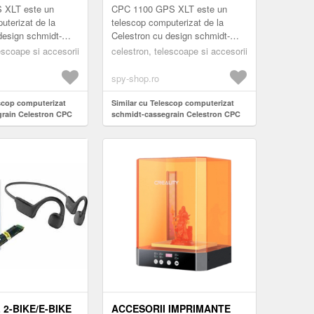
XLT
 XLT este un
CPC 1100 GPS XLT este un
uterizat de la
telescop computerizat de la
design schmidt-
Celestron cu design schmidt-
e elimina aberatiile
cassegrain care elimina aberatiile
escoape si accesorii
celestron, telescoape si accesorii
esta este perfect
cromatice. Acesta este perfect
...
spy-shop.ro
escop computerizat
Similar cu Telescop computerizat
rain Celestron CPC
schmidt-cassegrain Celestron CPC
1100 GPS XLT
2-BIKE/E-BIKE
ACCESORII IMPRIMANTE