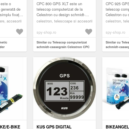
XLT
XLT
 este o
CPC 800 GPS XLT este un
CPC 925 GPS
 generată de
telescop computerizat de la
telescop comp
simplu fixați
Celestron cu design schmidt-
Celestron cu 
 sau sistemul
cassegrain care elimina aberatiile
cassegrain car
are, accesorii
celestron, telescoape si accesorii
celestron, tel
unci când
cromatice. Acesta este perfect
cromatice. Ac
p...
p...
spy-shop.ro
spy-shop.ro
netic
Similar cu Telescop computerizat
Similar cu Tel
der
schmidt-cassegrain Celestron CPC
schmidt-casseg
800 GPS XLT
925 GPS XLT
KE/E-BIKE
KUS GPS DIGITAL
BIKEANGEL 