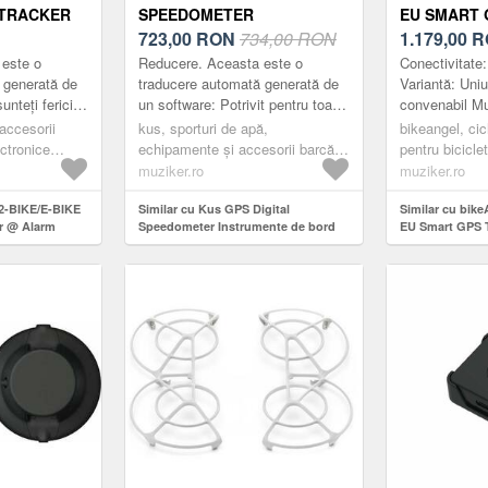
 TRACKER
SPEEDOMETER
EU SMART 
NEA
INSTRUMENTE DE BORD
723,00
RON
734,00 RON
@ ALARM 
1.179,00
R
CONVENABI
 este o
Reducere. Aceasta este o
Conectivitate
UNIUNEA 
 generată de
traducere automată generată de
Variantă: Uni
nteți fericitul
un software: Potrivit pentru toate
convenabil Mu
ciclete, e-
vehiculele, bărcile și vehiculele
fabricaţie: Sl
 accesorii
kus, sporturi de apă,
bikeangel, cic
scuter, quad
de teren. Semnalul vine direct
ectronice
echipamente și accesorii barcă,
pentru bicicle
d...
electronice, instrumente de bord,
ciclism
muziker.ro
muziker.ro
black
 2-BIKE/E-BIKE
Similar cu Kus GPS Digital
Similar cu bik
r @ Alarm
Speedometer Instrumente de bord
EU Smart GPS T
convenabil Muz
Europeană