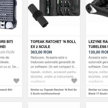
RII BITI
TOPEAK RATCHET ‘N ROLL
LEZYNE RAP
HEI
EX 2 SCULE
TUBELESS 
,00 RON
MULTIFUNCTIONAL
363,00
RON
SCULE MUL
130,00
RO
nte de
Reducere. Aceasta este o
Aceasta este 
 ideale,
traducere automată generată de
automată gen
zi cu zi, fara
un software: Un set compact de
software: Com
belnite si alte
instrumente cu clichet rulabil,
incontestabil 
topeak, ciclism, accesorii pentru
lezyne, ciclis
la dezasamb...
multifuncțional, cu unealtă pentru
precizie, seri
biciclete, unelte și instrumente
biciclete, une
lan...
instrumente m
multifuncționale, scule multiple,
multifuncționa
muziker.ro
muziker.ro
black
black
esorii Biti
Similar cu Topeak Ratchet ‘N Roll Ex
Similar cu Lezy
2 Scule multifunctional
Black 17 Scule 