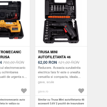
TROMECANIC
TRUSA MINI
TRUSA
AUTOFILETANTA 46
IN VALIZA CU
N
760,00 RON
ACCESORII 3.6V 2 POZITII
62,00
RON
121,00 RON
DE INSURUBARE
cul electromecanic
Reducere. Aceasta surubelnita
tru schimbarea
electrica fara fir este o unealta
tuatii de urgenta si
versatila si compacta, ideala
 pentru
pentru o gama larga de proiecte
gave, scule
pana la 2 tone.
DIY (Do It Yourself) acasa sau ...
gave.ro
 electromecanic auto
Similar cu Trusa Mini autofiletanta 46
eta in valiza cu
accesorii 3.6V 2 pozitii de insurubare