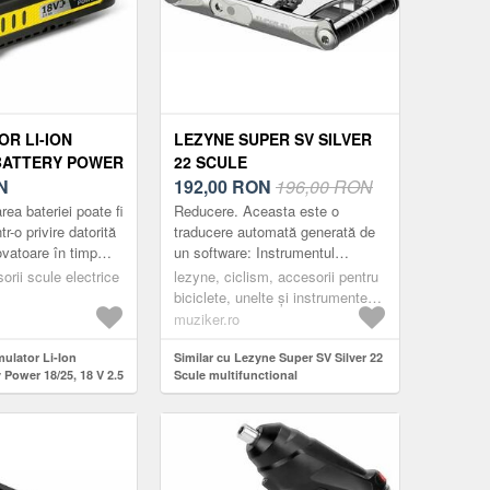
R LI-ION
LEZYNE SUPER SV SILVER
BATTERY POWER
22 SCULE
 2.5 AH, DISPLAY
N
MULTIFUNCTIONAL
192,00
RON
196,00 RON
RU
ea bateriei poate fi
Reducere. Aceasta este o
VELE KARCHER
tr-o privire datorită
traducere automată generată de
ovatoare în timp
un software: Instrumentul
NEGRU/GALBEN)
LCD integrat arată
multiplu pentru biciclete Super
orii scule electrice
lezyne, ciclism, accesorii pentru
ționar...
SV din inox este cel mai bun
biciclete, unelte și instrumente
instrument de ...
multifuncționale, scule multiple,
muziker.ro
silver
ulator Li-Ion
Similar cu Lezyne Super SV Silver 22
 Power 18/25, 18 V 2.5
Scule multifunctional
D, Pentru
archer de 18 V