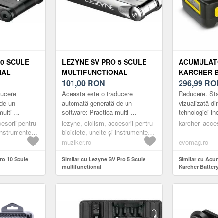
10 SCULE
LEZYNE SV PRO 5 SCULE
ACUMULATO
NAL
MULTIFUNCTIONAL
KARCHER 
101,00
RON
18/25, 18 V
296,99
RO
LCD, PENT
ducere
Aceasta este o traducere
Reducere. Star
DISPOZITI
de un
automată generată de un
vizualizată din
ulti-
software: Practica multi-
tehnologiei in
DE 18 V (
ste special
instrument SV PRO este special
real: afișajul 
cesorii pentru
lezyne, ciclism, accesorii pentru
karcher, acces
cicletele
concepută pentru bicicletele
timpul de func
 instrumente
biciclete, unelte și instrumente
moderne de as...
ule multiple
multifuncționale, scule multiple
muziker.ro
evomag.ro
ro 10 Scule
Similar cu Lezyne SV Pro 5 Scule
Similar cu Acum
multifunctional
Karcher Battery
Ah, Display LC
dispozitivele K
(Negru/Galben)