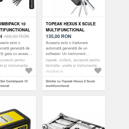
OMBIPACK 10
TOPEAK HEXUS X SCULE
TIFUNCTIONAL
MULTIFUNCTIONAL
N
169,00 RON
135,00
RON
easta este o
Aceasta este o traducere
omată generată de
automată generată de un
iți gata cu această
software: Un instrument
actă PRO
multifuncțional premiat cu 21 de
accesorii pentru
topeak, ciclism, accesorii pentru
e atașează cu
funcții, cu un design actualizat
lte și instrumente
biciclete, unelte și instrumente
a de ș...
pentru a...
le, scule multiple
multifuncționale, scule multiple,
muziker.ro
black
 Set Combipack 10
Similar cu Topeak Hexus X Scule
tional
multifunctional