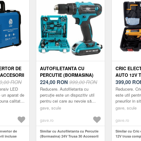
VERTOR DE
AUTOFILETANTA CU
CRIC ELEC
 ACCESORII
PERCUTIE (BORMASINA)
AUTO 12V 
0,00 RON
24V TRUSA 30 ACCESORII 2
224,00
RON
999,00 RON
COMPLETA 
399,00
RO
ACUMULATORI
ACCESORII
tensiv LED
Reducere. Autofiletanta cu
Reducere. Cri
un aparat de
percuție este un dispozitiv util
este util pen
una calitate,
pentru cei care au nevoie să
pneurilor in si
feri
forajeze sau să fileteze în diferite
este proiectat
gave, scule
gave, scule
si fiabilitate
materiale, cum ar fi lemnul, me...
autovehicule 
Constructi...
gave.ro
gave.ro
invertor de
Similar cu Autofiletanta cu Percutie
Similar cu Cric
ii incluse
(Bormasina) 24V Trusa 30 Accesorii
12V trusa compl