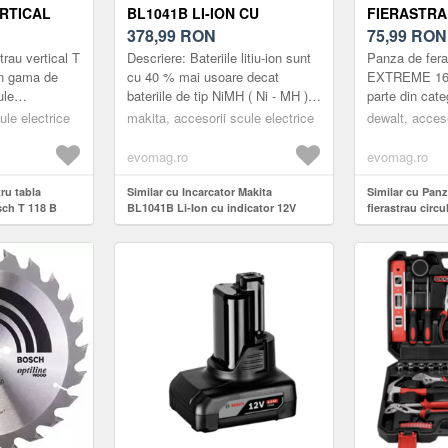
RTICAL
BL1041B LI-ION CU
FIERASTRA
INDICATOR 12V 4.0AH
378,99
RON
EXTREME 16
75,99
RON
DT10624-Q
trau vertical T
Descriere: Bateriile litiu-ion sunt
Panza de feras
in gama de
cu 40 % mai usoare decat
EXTREME 165
ule
bateriile de tip NiMH ( Ni - MH )
parte din cate
 Alte
cu acumulator. Bateriile litiu-ion
pentru scule 
ule electrice
makita, accesorii scule electrice
dewalt, acceso
anzei pentru
sunt dotate cu o ...
Dewalt.Robust
dur...
evomag.ro
evomag.ro
ru tabla
Similar cu Incarcator Makita
Similar cu Panz
osch T 118 B
BL1041B Li-Ion cu indicator 12V
fierastrau circ
4.0Ah
Z 24 DT10624-