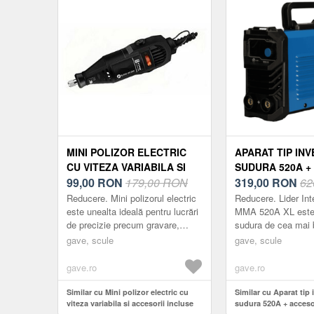
MINI POLIZOR ELECTRIC
APARAT TIP IN
CU VITEZA VARIABILA SI
SUDURA 520A +
ACCESORII INCLUSE
99,00
RON
179,00 RON
INCLUSE MX839
319,00
RON
62
Reducere. Mini polizorul electric
Reducere. Lider In
este unealta ideală pentru lucrări
MMA 520A XL este 
de precizie precum gravare,
sudura de cea mai b
șlefuire, tăiere, lustruire sau
conceput pentru a o
gave, scule
gave, scule
curățare. Motorul puternic ș...
performante ridicate 
intr-...
gave.ro
gave.ro
Similar cu Mini polizor electric cu
Similar cu Aparat tip 
viteza variabila si accesorii incluse
sudura 520A + accesor