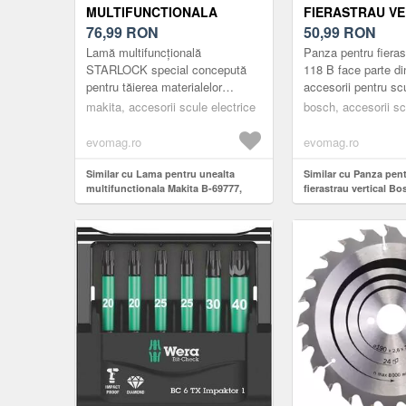
MULTIFUNCTIONALA
FIERASTRAU VE
MAKITA B-69777, 53MM
76,99
RON
BOSCH T 118 B
50,99
RON
Lamă multifuncțională
Panza pentru fieras
STARLOCK special concepută
118 B face parte d
pentru tăierea materialelor
accesorii pentru sc
precum lemn, placaj, rășină
profesionale Bosch.
makita, accesorii scule electrice
bosch, accesorii sc
epoxidică și gips-carton. Această
caracteristici ale p
lamă bim...
fi...
evomag.ro
evomag.ro
Similar cu Lama pentru unealta
Similar cu Panza pent
multifunctionala Makita B-69777,
fierastrau vertical B
53mm