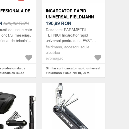
FESIONALA DE
INCARCATOR RAPID
UNIVERSAL FIELDMANN
TIONALA CU 43
N
588,00 RON
FDUZ 79110, 20 V,
190,99
RON
RII
INCARCARE 2X2 AH/ORA,
rusă de unelte este
Descriere: PARAMETRI
PENTRU 2 ACUMULATORI
 oricărui meseriaș.
TEHNICI Încărcător rapid
sionat de bricolaj,
universal pentru seria FAST
(NEGRU/VERDE)
ceput sau o
POWER 20V Posibilitate de
fieldmann, accesorii scule
vrea să aibă la î...
incarcare a 2 baterii in acelasi
electrice
timp AC 230V/5...
evomag.ro
a profesionala de
Similar cu Incarcator rapid universal
tionala cu 43 de
Fieldmann FDUZ 79110, 20 V,
Incarcare 2x2 Ah/ora, pentru 2
acumulatori (Negru/Verde)