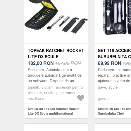
TOPEAK RATCHET ROCKET
SET 115 ACCESO
LITE DX SCULE
SURUBELNITA C
MULTIFUNCTIONAL
182,00
RON
187,00 RON
89,99
RON
199
Reducere. Aceasta este o
Reducere. Instrume
traducere automată generată de
reparatii practice si
un software: Dispune de un
ajutoare in viata de 
mecanism cu clichet dinte fin cu
nevoie, diverse suru
topeak, ciclism, accesorii pentru
gave, scule
pârghie inversă și roată degetului
unelte mici. Ajuta 
biciclete, unelte și instrumente
mare p...
multifuncționale, scule multiple,
muziker.ro
gave.ro
black
Similar cu Topeak Ratchet Rocket
Similar cu Set 115 acc
Lite DX Scule multifunctional
Surubelnita Chei