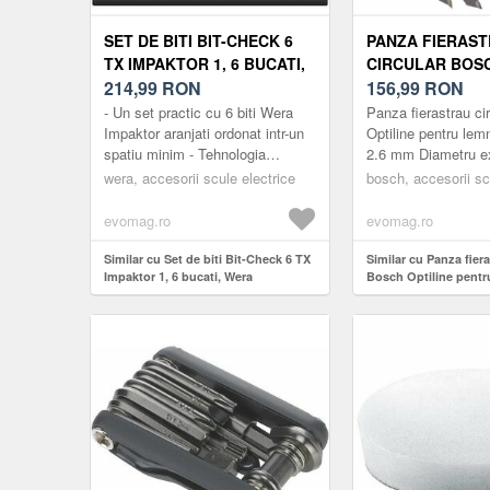
SET DE BITI BIT-CHECK 6
PANZA FIERAS
TX IMPAKTOR 1, 6 BUCATI,
CIRCULAR BOS
WERA
214,99
RON
OPTILINE PENT
156,99
RON
190 X 30 X 2.6 
- Un set practic cu 6 biti Wera
Panza fierastrau ci
Impaktor aranjati ordonat intr-un
Optiline pentru lem
spatiu minim - Tehnologia
2.6 mm Diametru e
Impaktor ofera o durata de viata
190.0Gaura mm: 30
wera, accesorii scule electrice
bosch, accesorii sc
peste medie chiar si i...
taiere (b1) mm/gros
evomag.ro
evomag.ro
Similar cu Set de biti Bit-Check 6 TX
Similar cu Panza fiera
Impaktor 1, 6 bucati, Wera
Bosch Optiline pentr
x 2.6 mm