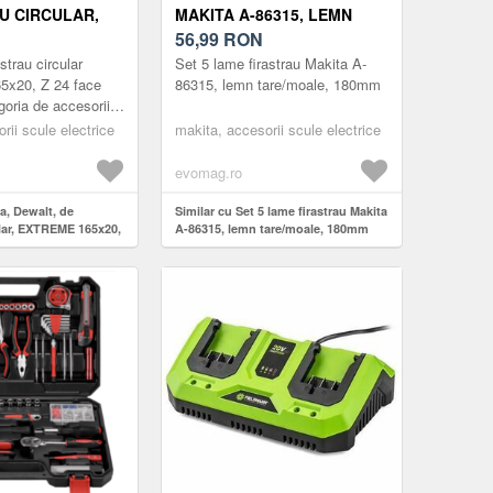
U CIRCULAR,
MAKITA A-86315, LEMN
5X20, Z 24
TARE/MOALE, 180MM
56,99
RON
Z
trau circular
Set 5 lame firastrau Makita A-
x20, Z 24 face
86315, lemn tare/moale, 180mm
goria de accesorii
profesionale
rii scule electrice
makita, accesorii scule electrice
e pentru cele mai
evomag.ro
a, Dewalt, de
Similar cu Set 5 lame firastrau Makita
ular, EXTREME 165x20,
A-86315, lemn tare/moale, 180mm
QZ