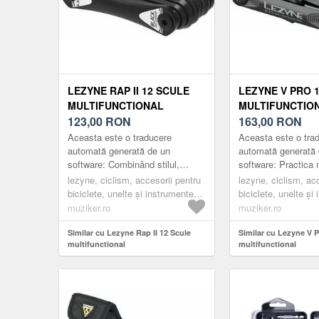
LEZYNE RAP II 12 SCULE
LEZYNE V PRO 
MULTIFUNCTIONAL
MULTIFUNCTIO
123,00
RON
163,00
RON
Aceasta este o traducere
Aceasta este o tra
automată generată de un
automată generată 
software: Combinând stilul,
software: Practica m
tehnologia și valoarea finală,
instrument V PRO e
lezyne, ciclism, accesorii pentru
lezyne, ciclism, ac
instrumentele pentru biciclete
concepută pentru bi
biciclete, unelte și instrumente
biciclete, unelte și
Rap II d...
moderne de ast...
multifuncționale, scule multiple
multifuncționale, sc
muziker.ro
muziker.ro
Similar cu Lezyne Rap II 12 Scule
Similar cu Lezyne V P
multifunctional
multifunctional