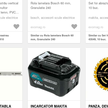
strău vertical
Rola lamelara Bosch 60 mm,
Set foi abraz
multor
Granulatie 240
10 buc.
i lemn, PVC,
țel inoxidabil.
cule electrice
bosch, accesorii scule electrice
makita, acceso
...
evomag.ro
evomag.ro
erastrau
Similar cu Rola lamelara Bosch 60
Similar cu Set f
410
mm, Granulatie 240
43549, 10 buc.
 TABLA
INCARCATOR MAKITA
PANZA, DE