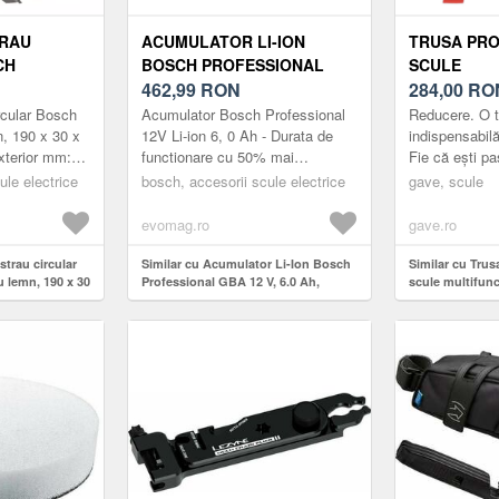
TRAU
ACUMULATOR LI-ION
TRUSA PRO
CH
BOSCH PROFESSIONAL
SCULE
RU LEMN,
GBA 12 V, 6.0 AH, BOSCH
462,99
RON
MULTIFUNC
284,00
RO
MM
FLEXIBLE POWER SYSTEM
DE ACCESO
rcular Bosch
Acumulator Bosch Professional
Reducere. O t
n, 190 x 30 x
12V Li-ion 6, 0 Ah - Durata de
indispensabilă
xterior mm:
functionare cu 50% mai
Fie că ești pa
Latime de
indelungata comparativ cu
un meșter pri
ule electrice
bosch, accesorii scule electrice
gave, scule
imea co...
modelul 12 V 4, 0 Ah existent; -
persoană care 
Sist...
evomag.ro
gave.ro
strau circular
Similar cu Acumulator Li-Ion Bosch
Similar cu Trus
u lemn, 190 x 30
Professional GBA 12 V, 6.0 Ah,
scule multifunc
Bosch Flexible Power System
accesorii