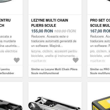
PENTRU
LEZYNE MULTI CHAIN
PRO SET C
CH
PLIERS SCULE
SCULE MUL
R POLISH,
MULTIFUNCTIONAL
155,00
RON
169,00 RON
167,00
RO
 CURATARE
uscata a
Reducere. Aceasta este o
Reducere. Ac
TA, PENTRU
ina murdaria
traducere automată generată de
traducere aut
ina usurinta -
un software: Mașină
un software: F
CA BOSCH
rinta petele,
profesională, versatilă cu unelte
geantă comp
USH
ule electrice
lezyne, ciclism, accesorii pentru
pro, ciclism, 
pentru biciclete multi-unelte
Combipack. S
biciclete, unelte și instrumente
biciclete, une
proiectate pentru...
ușurință la tij
multifuncționale, scule multiple
multifuncționa
muziker.ro
muziker.ro
i pentru
Similar cu Lezyne Multi Chain Pliers
Similar cu PRO
erScrubber
Scule multifunctional
Scule multifunc
 curatare
ru peria
ersal Brush