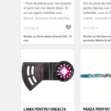
• Perii de alama sunt non-scantei
Set de lame de feră
si sunt mai moi decat otelul. Ei
pentru tăierea mai 
nu vor zgaria metalele moi
materiale, cum ar f
precum aurul, cuprul, alama. •
aluminiu, metal și o
dremel, accesorii scule electrice
makita, accesorii s
Diametru coada: 3, 2 m...
Lungimea totală est
evomag.ro
evomag.ro
Similar cu Perie alama Dremel 535, 19
Similar cu Set lame f
mm
pendular Makita B-44
LAMA PENTRU UNEALTA
PANZA PENTRU