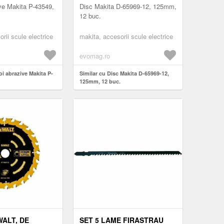
ive Makita P-43549,
Disc Makita D-65969-12, 125mm,
12 buc.
rii scule electrice
makita, accesorii scule electrice
evomag.ro
oi abrazive Makita P-
Similar cu Disc Makita D-65969-12,
125mm, 12 buc.
WALT, DE
SET 5 LAME FIRASTRAU