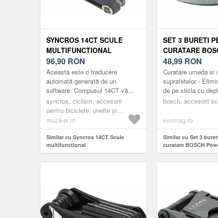
SYNCROS 14CT SCULE
SET 3 BURETI 
MULTIFUNCTIONAL
CURATARE BOS
96,90
RON
POWERSCRUBBE
48,99
RON
DIN MELAMINA,
Aceasta este o traducere
Curatare umeda si 
UMEDA SI USCA
automată generată de un
suprafetelor - Elim
software: Compusul 14CT vă
de pe sticla cu depl
PERIA ELECTRI
oferă paisprezece elemente
Indeparteaza cu usu
syncros, ciclism, accesorii
UNIVERSAL BR
bosch, accesorii sc
esențiale ale traseului, plus un
fara a utiliza alti ...
pentru biciclete, unelte și
instrument ...
instrumente multifuncționale,
muziker.ro
evomag.ro
scule multiple, black
Similar cu Syncros 14CT Scule
Similar cu Set 3 buret
multifunctional
curatare BOSCH Pow
Polish, din melamina,
umeda si uscata, pent
electrica Bosch Univ