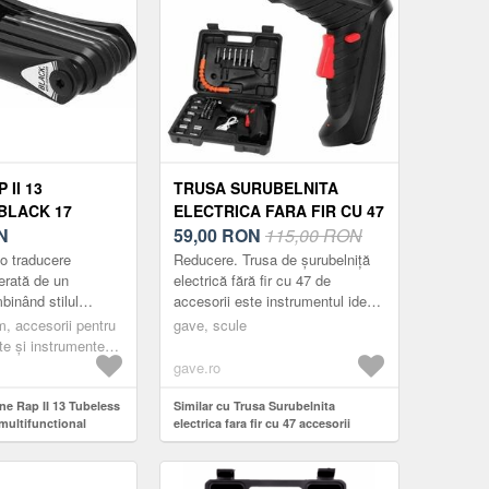
 II 13
TRUSA SURUBELNITA
BLACK 17
ELECTRICA FARA FIR CU 47
TIFUNCTIONAL
N
ACCESORII
59,00
RON
115,00 RON
o traducere
Reducere. Trusa de șurubelniță
erată de un
electrică fără fir cu 47 de
binând stilul
accesorii este instrumentul ideal
cu inginerie de
pentru reparații rapide, asamblări
m, accesorii pentru
gave, scule
a RAP II de
și lucrări de precizie în cas...
lte și instrumente
ul...
le, scule multiple,
gave.ro
ne Rap II 13 Tubeless
Similar cu Trusa Surubelnita
multifunctional
electrica fara fir cu 47 accesorii