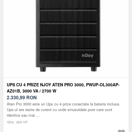
UPS CU 4 PRIZE NJOY ATEN PRO 3000, PWUP-OL300AP-
AZ01B, 3000 VA / 2700 W
2.330,99
RON
Aten Pro 3000 este un Ups cu 4 prize conectate la bateria inclusa.
Ups-ul are iesire de curent cu unde sinusoidale pure care sunt
identice sau mai ...
njoy, ups-uri