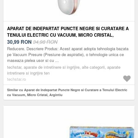
APARAT DE INDEPARTAT PUNCTE NEGRE SI CURATARE A
TENULUI ELECTRIC CU VACUUM, MICRO CRISTAL,
ARGINTIU
30,99
RON
34,98 RON
Reducere. Descriere Produs: Acest aparat adopta tehnologia bazata
pe Vacuum Presure (Presiune de aspiratie), o tehnologie unica ce
maseaza pielea usor si cu ...
techstar, aparate de intretinere si ingrijire, alte categorii, aparate
intretinere si ingrijire ten
techstar.ro
Similar cu Aparat de Indepartat Puncte Negre si Curatare a Tenului Electric
cu Vacuum, Micro Cristal, Argintiu