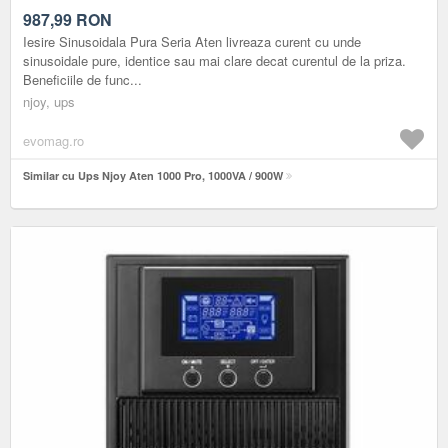
987,99
RON
Iesire Sinusoidala Pura Seria Aten livreaza curent cu unde
sinusoidale pure, identice sau mai clare decat curentul de la priza.
Beneficiile de func...
njoy, ups
evomag.ro
Similar cu Ups Njoy Aten 1000 Pro, 1000VA / 900W