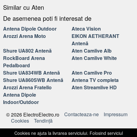
Similar cu Aten
De asemenea poti fi interesat de
Antena Dipole Outdoor
Ateca Vision
Arozzi Arena Moto
EIKON AETHERANT
Antenă
Shure UA802 Antenă
Aten Camlive Alb
RockBoard Arena
Aten Camlive White
Pedalboard
Shure UA834WB Antenă
Aten Camlive Pro
Shure UA860SWB Antenă
Antena TV completa
Arozzi Arena Fratello
Aten Streamlive HD
Antena Dipole
Indoor/Outdoor
Contacteaza-ne
Impressum
© 2026 ElectroElectro.ro
Cookies
Tendinţă
Cookies ne ajuta la livrarea serviciului. Folosind serviciul