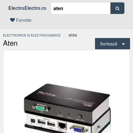
ElectroElectro.ro
Favorite
ELECTRONICE SI ELECTROCASNICE
ACTUAL:
ATEN
Aten
Sortează