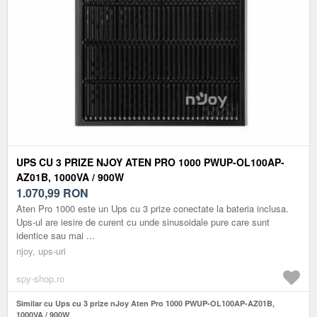
UPS CU 3 PRIZE NJOY ATEN PRO 1000 PWUP-OL100AP-
AZ01B, 1000VA / 900W
1.070,99
RON
Aten Pro 1000 este un Ups cu 3 prize conectate la bateria inclusa.
Ups-ul are iesire de curent cu unde sinusoidale pure care sunt
identice sau mai ...
njoy, ups-uri
spy-shop.ro
Similar cu Ups cu 3 prize nJoy Aten Pro 1000 PWUP-OL100AP-AZ01B,
1000VA / 900W