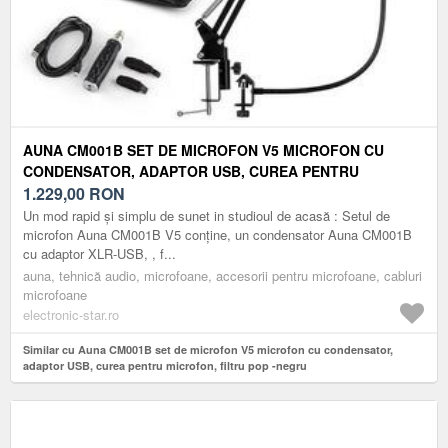
AUNA CM001B SET DE MICROFON V5 MICROFON CU
CONDENSATOR, ADAPTOR USB, CUREA PENTRU
MICROFON, FILTRU POP -NEGRU
1.229,00
RON
Un mod rapid și simplu de sunet in studioul de acasă : Setul de
microfon Auna CM001B V5 conține, un condensator Auna CM001B
cu adaptor XLR-USB, , f...
auna, tehnică audio, microfoane, accesorii pentru microfoane, cabluri
microfoane
electronic-star.ro
Similar cu Auna CM001B set de microfon V5 microfon cu condensator,
adaptor USB, curea pentru microfon, filtru pop -negru