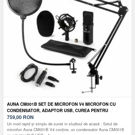
AUNA CM001B SET DE MICROFON V4 MICROFON CU
CONDENSATOR, ADAPTOR USB, CUREA PENTRU
MICROFON, FILTRU POP -NEGRU
759,00
RON
Un mod rapid și simplu de sunet in studioul de acasă : Setul de
microfon Auna CM001B V4 conține, un condensator Auna CM001B