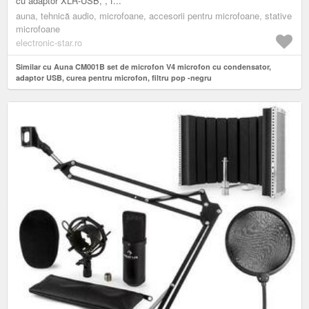
cu adaptor XLR-USB, , f...
auna, tehnică audio, microfoane, accesorii pentru microfoane, stative
microfoane
electronic-star.ro
Similar cu Auna CM001B set de microfon V4 microfon cu condensator,
adaptor USB, curea pentru microfon, filtru pop -negru