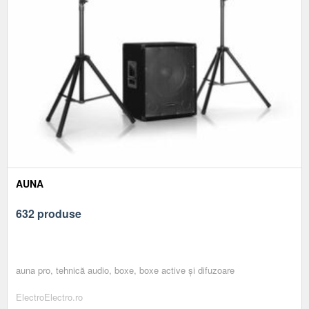
AUNA
632 produse
auna pro, tehnică audio, boxe, boxe active și difuzoare
ElectroElectro.ro