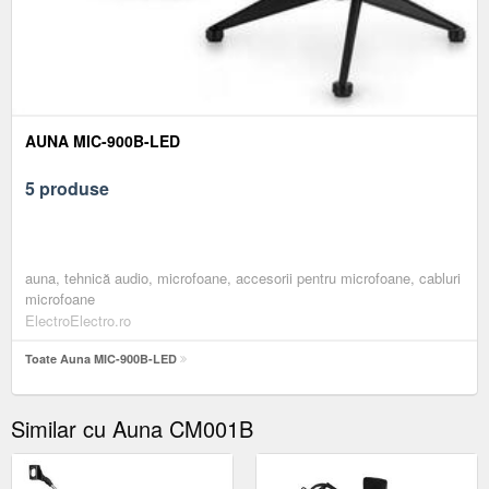
AUNA MIC-900B-LED
5 produse
auna, tehnică audio, microfoane, accesorii pentru microfoane, cabluri
microfoane
ElectroElectro.ro
Toate Auna MIC-900B-LED
Similar cu Auna CM001B