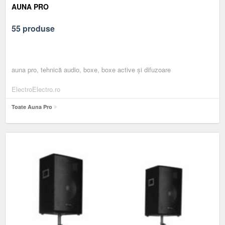
AUNA PRO
55 produse
auna pro, tehnică audio, boxe, boxe active și difuzoare
ElectroElectro.ro
Toate Auna Pro