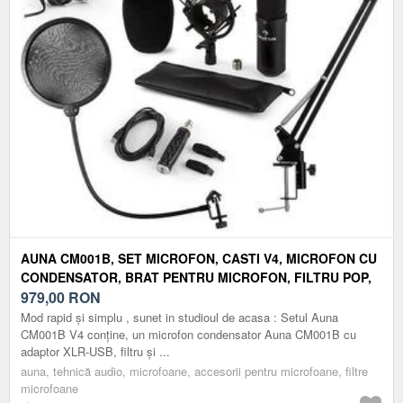
AUNA CM001B, SET MICROFON, CASTI V4, MICROFON CU
CONDENSATOR, BRAT PENTRU MICROFON, FILTRU POP,
CULOARE NEAGRA
979,00
RON
Mod rapid și simplu , sunet in studioul de acasa : Setul Auna
CM001B V4 conține, un microfon condensator Auna CM001B cu
adaptor XLR-USB, filtru și ...
auna, tehnică audio, microfoane, accesorii pentru microfoane, filtre
microfoane