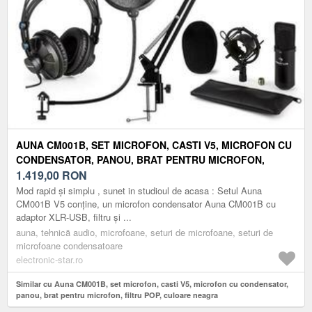
AUNA CM001B, SET MICROFON, CASTI V5, MICROFON CU
CONDENSATOR, PANOU, BRAT PENTRU MICROFON,
FILTRU POP, CULOARE NEAGRA
1.419,00
RON
Mod rapid și simplu , sunet in studioul de acasa : Setul Auna
CM001B V5 conține, un microfon condensator Auna CM001B cu
adaptor XLR-USB, filtru și ...
auna, tehnică audio, microfoane, seturi de microfoane, seturi de
microfoane condensatoare
electronic-star.ro
Similar cu Auna CM001B, set microfon, casti V5, microfon cu condensator,
panou, brat pentru microfon, filtru POP, culoare neagra