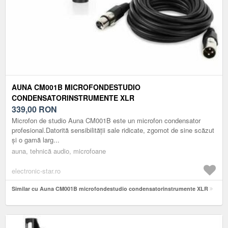
AUNA CM001B MICROFONDESTUDIO
CONDENSATORINSTRUMENTE XLR
339,00
RON
Microfon de studio Auna CM001B este un microfon condensator
profesional.Datorită sensibilității sale ridicate, zgomot de sine scăzut
și o gamă larg...
auna, tehnică audio, microfoane
electronic-star.ro
Similar cu Auna CM001B microfondestudio condensatorinstrumente XLR