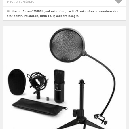
electronic-star.ro
Similar cu Auna CM001B, set microfon, casti V4, microfon cu condensator,
brat pentru microfon, filtru POP, culoare neagra