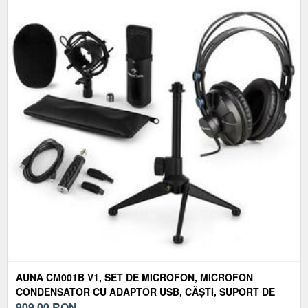
AUNA CM001B V1, SET DE MICROFON, MICROFON
CONDENSATOR CU ADAPTOR USB, CĂȘTI, SUPORT DE
MICROFON, CULOARE NEAGRĂ
909,00
RON