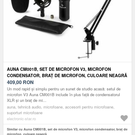
AUNA CM001B, SET DE MICROFON V3, MICROFON
CONDENSATOR, BRAȚ DE MICROFON, CULOARE NEAGRĂ
409,00
RON
Un mod rapid și simplu pentru un sunet de studio acasă: setul de
microfon V3 Auna CM001B include în plus față de condensatorul
XLR și un braț de mi...
auna, tehnică audio, microfoane, accesorii pentru microfoane,
suporturi microfoane
electronic-star.ro
Similar cu Auna CM001B, set de microfon V3, microfon condensator, braț de
microfon, culoare neagră