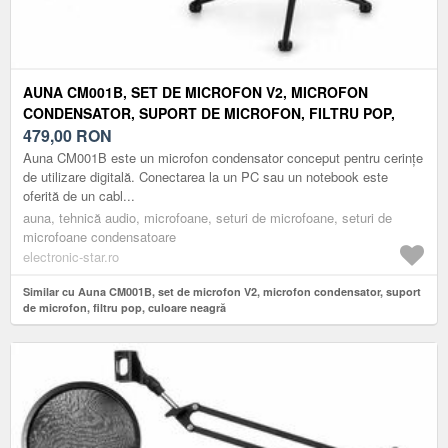
AUNA CM001B, SET DE MICROFON V2, MICROFON
CONDENSATOR, SUPORT DE MICROFON, FILTRU POP,
CULOARE NEAGRĂ
479,00
RON
Auna CM001B este un microfon condensator conceput pentru cerințe
de utilizare digitală. Conectarea la un PC sau un notebook este
oferită de un cabl...
auna, tehnică audio, microfoane, seturi de microfoane, seturi de
microfoane condensatoare
electronic-star.ro
Similar cu Auna CM001B, set de microfon V2, microfon condensator, suport
de microfon, filtru pop, culoare neagră