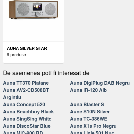
AUNA SILVER STAR
STEREO
9 produse
De asemenea poti fi interesat de
Auna TT370 Platane
Auna DigiPlug DAB Negru
Auna AV2-CD508BT
Auna IR-120 Alb
Argintiu
Auna Concept 520
Auna Blaster S
Auna Beachboy Black
Aune S10N Silver
Auna SingSing White
Auna TC-386WE
Auna DiscoStar Blue
Aune X1s Pro Negru
Auna MIC-900 RD
Auna Linie 501 Nuc