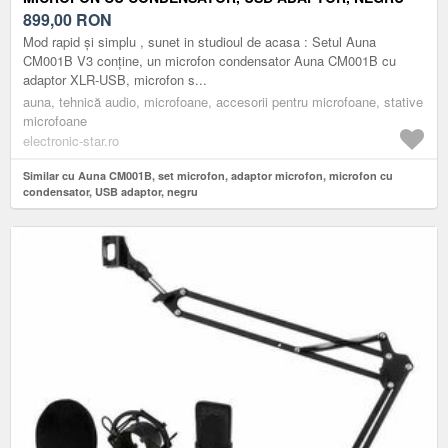
899,00
RON
Mod rapid și simplu , sunet in studioul de acasa : Setul Auna
CM001B V3 conține, un microfon condensator Auna CM001B cu
adaptor XLR-USB, microfon s...
auna, tehnică audio, microfoane, accesorii pentru microfoane, stative
microfoane
electronic-star.ro
Similar cu Auna CM001B, set microfon, adaptor microfon, microfon cu
condensator, USB adaptor, negru