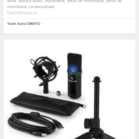
auna, tehnică audio, microfoane, seturi de microfoane, seturi de
microfoane condensatoare
ElectroElectro.ro
Toate Auna CM001S