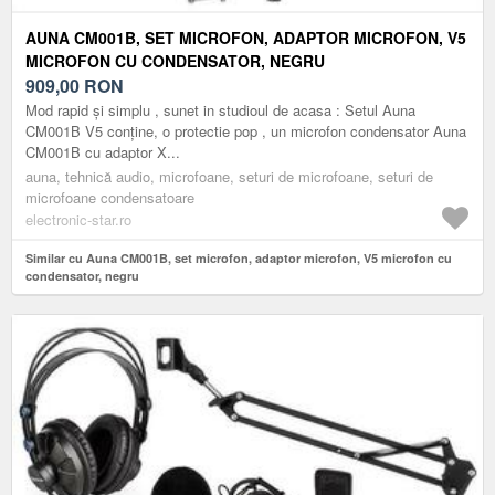
AUNA CM001B, SET MICROFON, ADAPTOR MICROFON, V5
MICROFON CU CONDENSATOR, NEGRU
909,00
RON
Mod rapid și simplu , sunet in studioul de acasa : Setul Auna
CM001B V5 conține, o protectie pop , un microfon condensator Auna
CM001B cu adaptor X...
auna, tehnică audio, microfoane, seturi de microfoane, seturi de
microfoane condensatoare
electronic-star.ro
Similar cu Auna CM001B, set microfon, adaptor microfon, V5 microfon cu
condensator, negru