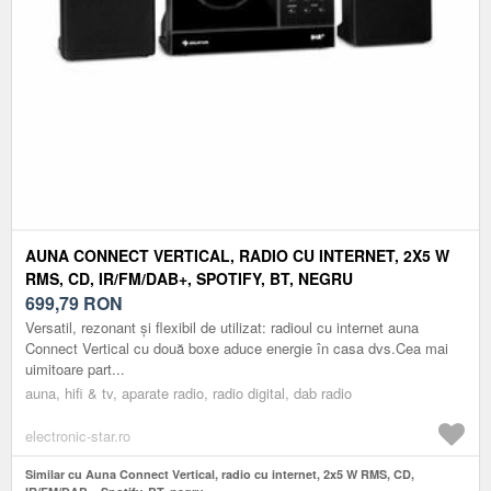
AUNA CONNECT VERTICAL, RADIO CU INTERNET, 2X5 W
RMS, CD, IR/FM/DAB+, SPOTIFY, BT, NEGRU
699,79
RON
Versatil, rezonant și flexibil de utilizat: radioul cu internet auna
Connect Vertical cu două boxe aduce energie în casa dvs.Cea mai
uimitoare part...
auna, hifi & tv, aparate radio, radio digital, dab radio
electronic-star.ro
Similar cu Auna Connect Vertical, radio cu internet, 2x5 W RMS, CD,