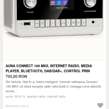
AUNA CONNECT 100 MKII, INTERNET RADIO, MEDIA
PLAYER, BLUETOOTH, DAB/DAB+, CONTROL PRIN
APLICAȚII
705,00
RON
Din fericire, fără fir și foarte inteligent: Internet radioauna Connect
100 MKII vă oferă recepție radio nelimitată în întreaga lume datorită
acces...
auna, hifi & tv, aparate radio, internet radio
electronic-star.ro