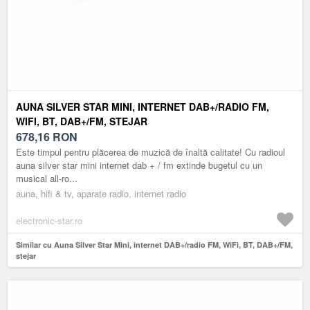
AUNA SILVER STAR MINI, INTERNET DAB+/RADIO FM,
WIFI, BT, DAB+/FM, STEJAR
678,16
RON
Este timpul pentru plăcerea de muzică de înaltă calitate! Cu radioul
auna silver star mini internet dab + / fm extinde bugetul cu un
musical all-ro...
auna, hifi & tv, aparate radio, internet radio
electronic-star.ro
Similar cu Auna Silver Star Mini, internet DAB+/radio FM, WiFi, BT, DAB+/FM,
stejar