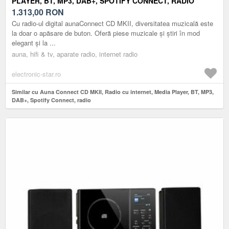
PLAYER, BT, MP3, DAB+, SPOTIFY CONNECT, RADIO
1.313,00
RON
Cu radio-ul digital aunaConnect CD MKII, diversitatea muzicală este
la doar o apăsare de buton. Oferă piese muzicale și știri în mod
elegant și la ...
auna, hifi & tv, aparate radio, internet radio
electronic-star.ro
Similar cu Auna Connect CD MKII, Radio cu internet, Media Player, BT, MP3,
DAB+, Spotify Connect, radio