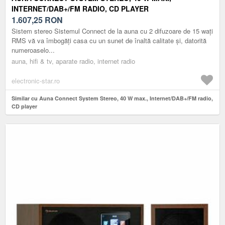
INTERNET/DAB+/FM RADIO, CD PLAYER
1.607,25
RON
Sistem stereo Sistemul Connect de la auna cu 2 difuzoare de 15 wați
RMS vă va îmbogăți casa cu un sunet de înaltă calitate și, datorită
numeroaselo...
auna, hifi & tv, aparate radio, internet radio
electronic-star.ro
Similar cu Auna Connect System Stereo, 40 W max., Internet/DAB+/FM radio,
CD player