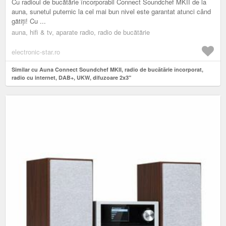
Cu radioul de bucătărie încorporabil Connect Soundchef MKII de la
auna, sunetul puternic la cel mai bun nivel este garantat atunci când
gătiți! Cu ...
auna, hifi & tv, aparate radio, radio de bucătărie
electronic-star.ro
Similar cu Auna Connect Soundchef MKII, radio de bucătărie încorporat,
radio cu internet, DAB+, UKW, difuzoare 2x3"