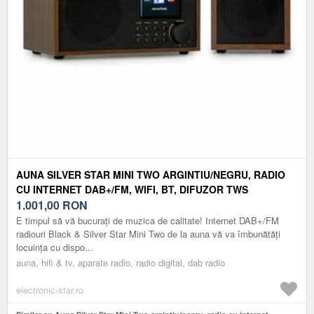
AUNA SILVER STAR MINI TWO ARGINTIU/NEGRU, RADIO
CU INTERNET DAB+/FM, WIFI, BT, DIFUZOR TWS
1.001,00
RON
E timpul să vă bucurați de muzica de calitate! Internet DAB+/FM
radiouri Black & Silver Star Mini Two de la auna vă va îmbunătăți
locuința cu dispo...
auna, hifi & tv, aparate radio, radio digital, dab radio
electronic-star.ro