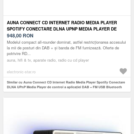
AUNA CONNECT CD INTERNET RADIO MEDIA PLAYER
SPOTIFY CONECTARE DLNA UPNP MEDIA PLAYER DE
CONTROL A APLICAȚIEI DAB + FM USB BLUETOOTH CD
948,00
RON
MP3 AUX NUC
Modelul compact all-rounder dominat, astfel restricționarea accesului
la mii de posturi din DAB + și banda de FM furnizează. Oferte de
potrivire RD...
auna, hifi & tv, aparate radio, radio cu cd player
electronic-star.ro
Similar cu Auna Connect CD Internet Radio Media Player Spotify Conectare
DLNA UPnP Media Player de control a aplicației DAB + FM USB Bluetooth
CD MP3 AUX nuc