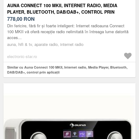
AUNA CONNECT 100 MKII, INTERNET RADIO, MEDIA
PLAYER, BLUETOOTH, DAB/DAB+, CONTROL PRIN
APLICAȚII
778,00
RON
Din fericire, fără fir și foarte inteligent: Internet radioauna Connect
100 MKII vă oferă recepție radio nelimitată în întreaga lume datorită
acces...
auna, hifi & tv, aparate radio, internet radio
electronic-star.ro
Similar cu Auna Connect 100 MKII, Internet radio, Media Player, Bluetooth,
DAB/DAB+, control prin aplicații