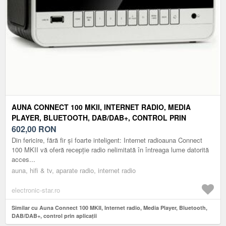
AUNA CONNECT 100 MKII, INTERNET RADIO, MEDIA
PLAYER, BLUETOOTH, DAB/DAB+, CONTROL PRIN
APLICAȚII
602,00
RON
Din fericire, fără fir și foarte inteligent: Internet radioauna Connect
100 MKII vă oferă recepție radio nelimitată în întreaga lume datorită
acces...
auna, hifi & tv, aparate radio, internet radio
electronic-star.ro
Similar cu Auna Connect 100 MKII, Internet radio, Media Player, Bluetooth,
DAB/DAB+, control prin aplicații