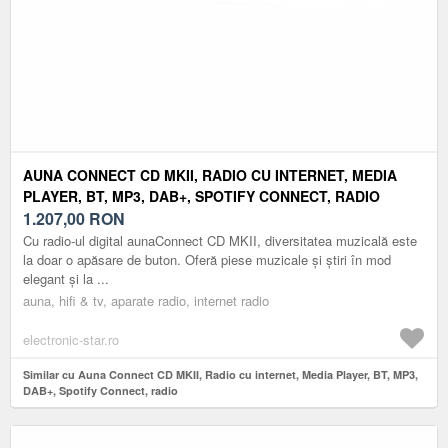
AUNA CONNECT CD MKII, RADIO CU INTERNET, MEDIA
PLAYER, BT, MP3, DAB+, SPOTIFY CONNECT, RADIO
1.207,00
RON
Cu radio-ul digital aunaConnect CD MKII, diversitatea muzicală este
la doar o apăsare de buton. Oferă piese muzicale și știri în mod
elegant și la ...
auna, hifi & tv, aparate radio, internet radio
electronic-star.ro
Similar cu Auna Connect CD MKII, Radio cu internet, Media Player, BT, MP3,
DAB+, Spotify Connect, radio