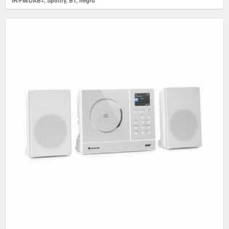
IR/FM/DAB+, Spotify, BT, negru