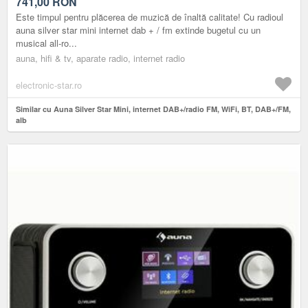
741,00
RON
Este timpul pentru plăcerea de muzică de înaltă calitate! Cu radioul
auna silver star mini internet dab + / fm extinde bugetul cu un
musical all-ro...
auna, hifi & tv, aparate radio, internet radio
electronic-star.ro
Similar cu Auna Silver Star Mini, internet DAB+/radio FM, WiFi, BT, DAB+/FM,
alb