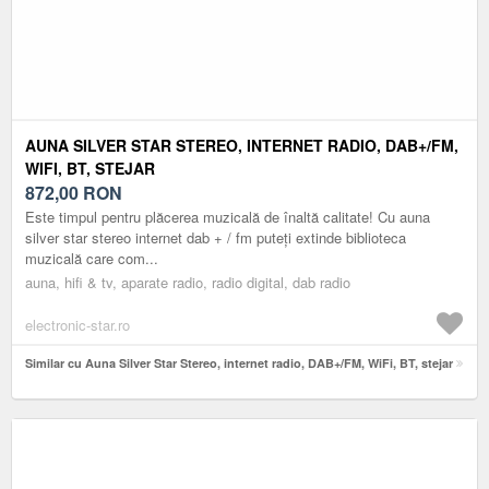
AUNA SILVER STAR STEREO, INTERNET RADIO, DAB+/FM,
WIFI, BT, STEJAR
872,00
RON
Este timpul pentru plăcerea muzicală de înaltă calitate! Cu auna
silver star stereo internet dab + / fm puteți extinde biblioteca
muzicală care com...
auna, hifi & tv, aparate radio, radio digital, dab radio
electronic-star.ro
Similar cu Auna Silver Star Stereo, internet radio, DAB+/FM, WiFi, BT, stejar