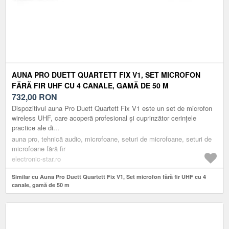
AUNA PRO DUETT QUARTETT FIX V1, SET MICROFON
FĂRĂ FIR UHF CU 4 CANALE, GAMĂ DE 50 M
732,00
RON
Dispozitivul auna Pro Duett Quartett Fix V1 este un set de microfon
wireless UHF, care acoperă profesional și cuprinzător cerințele
practice ale di...
auna pro, tehnică audio, microfoane, seturi de microfoane, seturi de
microfoane fără fir
electronic-star.ro
Similar cu Auna Pro Duett Quartett Fix V1, Set microfon fără fir UHF cu 4
canale, gamă de 50 m