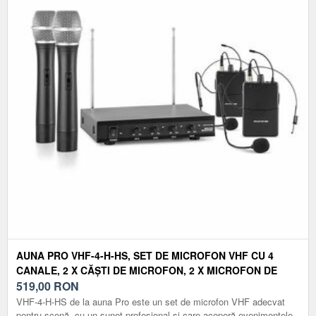
AUNA PRO VHF-4-H-HS, SET DE MICROFON VHF CU 4
CANALE, 2 X CĂȘTI DE MICROFON, 2 X MICROFON DE
MÂNĂ, 50M
519,00
RON
VHF-4-H-HS de la auna Pro este un set de microfon VHF adecvat
pentru scenă, cu un sunet profesional și care acoperă evenimentele