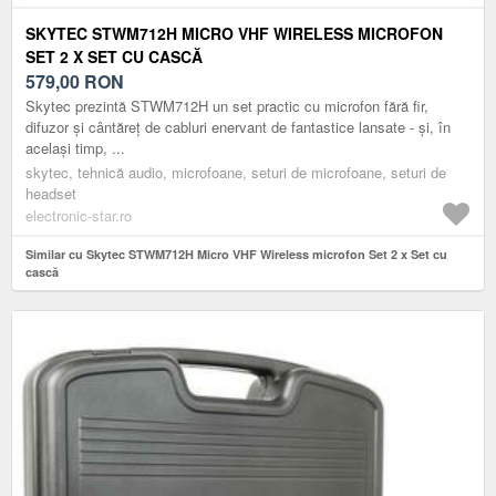
SKYTEC STWM712H MICRO VHF WIRELESS MICROFON
SET 2 X SET CU CASCĂ
579,00
RON
Skytec prezintă STWM712H un set practic cu microfon fără fir,
difuzor și cântăreț de cabluri enervant de fantastice lansate - și, în
același timp, ...
skytec, tehnică audio, microfoane, seturi de microfoane, seturi de
headset
electronic-star.ro
Similar cu Skytec STWM712H Micro VHF Wireless microfon Set 2 x Set cu
cască