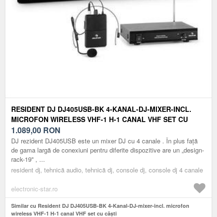
RESIDENT DJ DJ405USB-BK 4-KANAL-DJ-MIXER-INCL.
MICROFON WIRELESS VHF-1 H-1 CANAL VHF SET CU
CĂȘTI
1.089,00
RON
DJ rezident DJ405USB este un mixer DJ cu 4 canale . În plus față
de gama largă de conexiuni pentru diferite dispozitive are un „design-
rack-19'' , ...
resident dj, tehnică audio, tehnică dj, console dj, console dj 4 canale
electronic-star.ro
Similar cu Resident DJ DJ405USB-BK 4-Kanal-DJ-mixer-incl. microfon
wireless VHF-1 H-1 canal VHF set cu căști