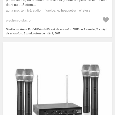
de zi cu zi.Sistem...
auna pro, tehnică audio, microfoane, headset-uri wireless
electronic-star.ro
Similar cu Auna Pro VHF-4-H-HS, set de microfon VHF cu 4 canale, 2 x căști
de microfon, 2 x microfon de mână, 50M