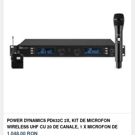
POWER DYNAMICS PD632C 2X, KIT DE MICROFON
WIRELESS UHF CU 20 DE CANALE, 1 X MICROFON DE
MÂNĂ/ 1 X MICROFON CU CASCĂ
1.048,00
RON