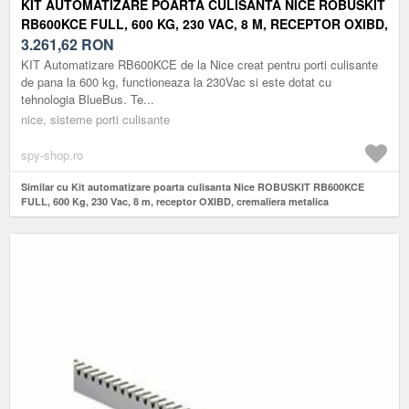
KIT AUTOMATIZARE POARTA CULISANTA NICE ROBUSKIT
RB600KCE FULL, 600 KG, 230 VAC, 8 M, RECEPTOR OXIBD,
CREMALIERA METALICA
3.261,62
RON
KIT Automatizare RB600KCE de la Nice creat pentru porti culisante
de pana la 600 kg, functioneaza la 230Vac si este dotat cu
tehnologia BlueBus. Te...
nice, sisteme porti culisante
spy-shop.ro
Similar cu Kit automatizare poarta culisanta Nice ROBUSKIT RB600KCE
FULL, 600 Kg, 230 Vac, 8 m, receptor OXIBD, cremaliera metalica