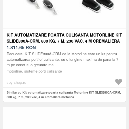
KIT AUTOMATIZARE POARTA CULISANTA MOTORLINE KIT
SLIDE800A-CRM, 800 KG, 7 M, 230 VAC, 4 M CREMALIERA
METALICA
1.811,65
RON
Reducere. KIT SLIDE800A-CRM de la Motorline este un kit pentru
automatizarea portilor culisante, cu o lungime maxima de pana la 7
m pe canat si o greutate ma...
motorline, sisteme porti culisante
spy-shop.ro
Similar cu Kit automatizare poarta culisanta Motorline KIT SLIDE800A-CRM,
800 kg, 7 m, 230 Vac, 4 m cremaliera metalica