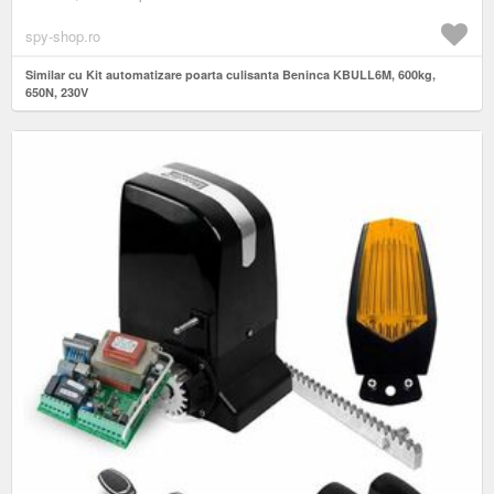
spy-shop.ro
Similar cu Kit automatizare poarta culisanta Beninca KBULL6M, 600kg,
650N, 230V