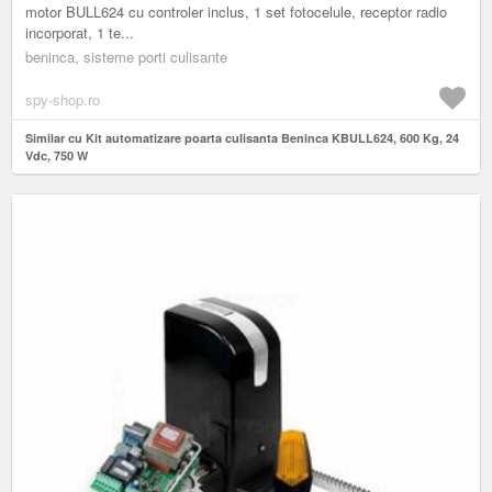
motor BULL624 cu controler inclus, 1 set fotocelule, receptor radio
incorporat, 1 te...
beninca, sisteme porti culisante
spy-shop.ro
Similar cu Kit automatizare poarta culisanta Beninca KBULL624, 600 Kg, 24
Vdc, 750 W