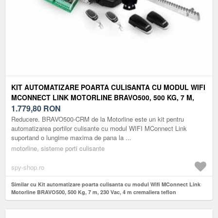
KIT AUTOMATIZARE POARTA CULISANTA CU MODUL WIFI
MCONNECT LINK MOTORLINE BRAVO500, 500 KG, 7 M,
230 VAC, 4 M CREMALIERA TEFLON
1.779,80
RON
Reducere. BRAVO500-CRM de la Motorline este un kit pentru
automatizarea portilor culisante cu modul WIFI MConnect Link
suportand o lungime maxima de pana la ...
motorline, sisteme porti culisante
spy-shop.ro
Similar cu Kit automatizare poarta culisanta cu modul Wifi MConnect Link
Motorline BRAVO500, 500 Kg, 7 m, 230 Vac, 4 m cremaliera teflon