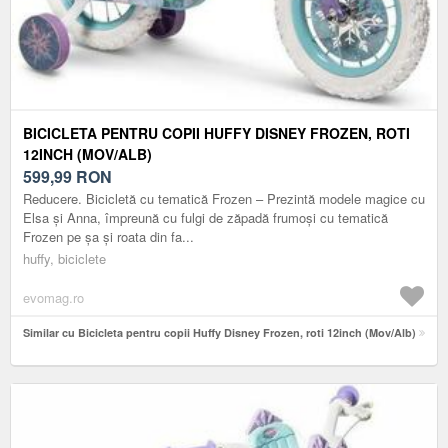
BICICLETA PENTRU COPII HUFFY DISNEY FROZEN, ROTI
12INCH (MOV/ALB)
599,99
RON
Reducere. Bicicletă cu tematică Frozen – Prezintă modele magice cu
Elsa și Anna, împreună cu fulgi de zăpadă frumoși cu tematică
Frozen pe șa și roata din fa...
huffy, biciclete
evomag.ro
Similar cu Bicicleta pentru copii Huffy Disney Frozen, roti 12inch (Mov/Alb)