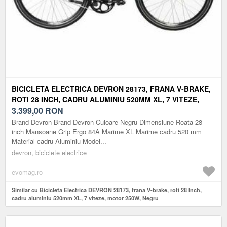
BICICLETA ELECTRICA DEVRON 28173, FRANA V-BRAKE,
ROTI 28 INCH, CADRU ALUMINIU 520MM XL, 7 VITEZE,
MOTOR 250W, NEGRU
3.399,00
RON
Brand Devron Brand Devron Culoare Negru Dimensiune Roata 28
inch Mansoane Grip Ergo 84A Marime XL Marime cadru 520 mm
Material cadru Aluminiu Model...
devron, biciclete electrice
evomag.ro
Similar cu Bicicleta Electrica DEVRON 28173, frana V-brake, roti 28 Inch,
cadru aluminiu 520mm XL, 7 viteze, motor 250W, Negru