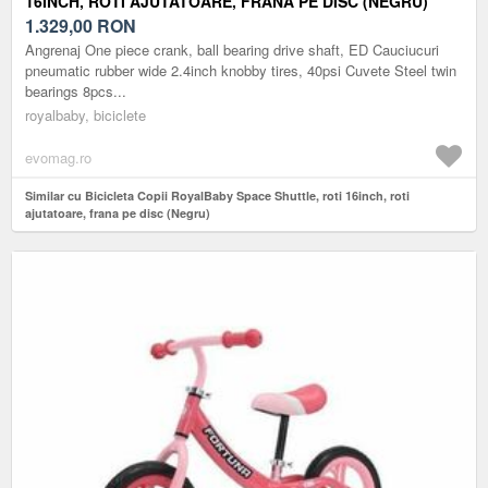
16INCH, ROTI AJUTATOARE, FRANA PE DISC (NEGRU)
1.329,00
RON
Angrenaj One piece crank, ball bearing drive shaft, ED Cauciucuri
pneumatic rubber wide 2.4inch knobby tires, 40psi Cuvete Steel twin
bearings 8pcs...
royalbaby, biciclete
evomag.ro
Similar cu Bicicleta Copii RoyalBaby Space Shuttle, roti 16inch, roti
ajutatoare, frana pe disc (Negru)