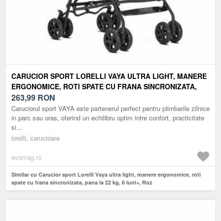
CARUCIOR SPORT LORELLI VAYA ULTRA LIGHT, MANERE
ERGONOMICE, ROTI SPATE CU FRANA SINCRONIZATA,
PANA LA 22 KG, 6 LUNI+, ROZ
263,99
RON
Caruciorul sport VAYA este partenerul perfect pentru plimbarile zilnice
in parc sau oras, oferind un echilibru optim intre confort, practicitate
si...
lorelli, carucioare
evomag.ro
Similar cu Carucior sport Lorelli Vaya ultra light, manere ergonomice, roti
spate cu frana sincronizata, pana la 22 kg, 6 luni+, Roz