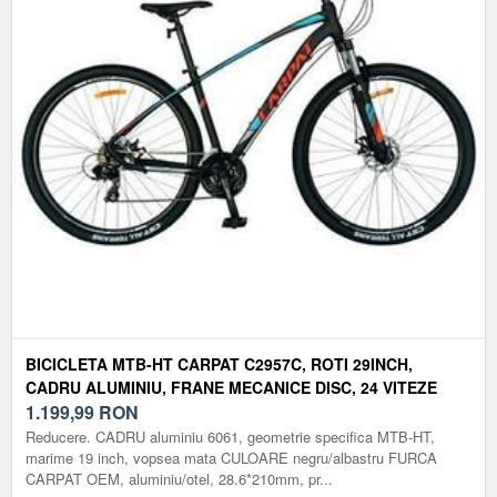
BICICLETA MTB-HT CARPAT C2957C, ROTI 29INCH,
CADRU ALUMINIU, FRANE MECANICE DISC, 24 VITEZE
(NEGRU/ALBASTRU)
1.199,99
RON
Reducere. CADRU aluminiu 6061, geometrie specifica MTB-HT,
marime 19 inch, vopsea mata CULOARE negru/albastru FURCA
CARPAT OEM, aluminiu/otel, 28.6*210mm, pr...