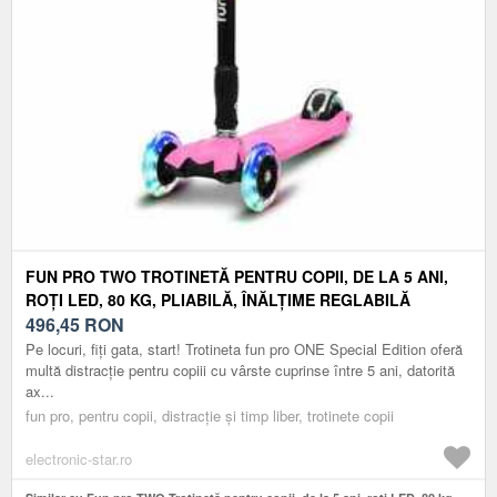
FUN PRO TWO TROTINETĂ PENTRU COPII, DE LA 5 ANI,
ROȚI LED, 80 KG, PLIABILĂ, ÎNĂLȚIME REGLABILĂ
496,45
RON
Pe locuri, fiți gata, start! Trotineta fun pro ONE Special Edition oferă
multă distracție pentru copiii cu vârste cuprinse între 5 ani, datorită
ax...
fun pro, pentru copii, distracție și timp liber, trotinete copii
electronic-star.ro