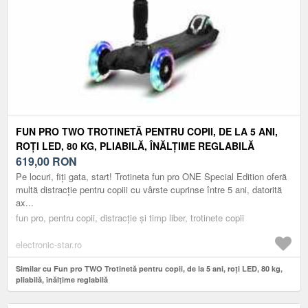
FUN PRO TWO TROTINETĂ PENTRU COPII, DE LA 5 ANI,
ROȚI LED, 80 KG, PLIABILĂ, ÎNĂLȚIME REGLABILĂ
619,00
RON
Pe locuri, fiți gata, start! Trotineta fun pro ONE Special Edition oferă
multă distracție pentru copiii cu vârste cuprinse între 5 ani, datorită
ax...
fun pro, pentru copii, distracție și timp liber, trotinete copii
electronic-star.ro
Similar cu Fun pro TWO Trotinetă pentru copii, de la 5 ani, roți LED, 80 kg,
pliabilă, înălțime reglabilă