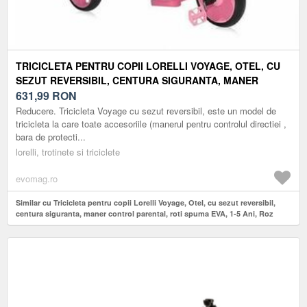
TRICICLETA PENTRU COPII LORELLI VOYAGE, OTEL, CU
SEZUT REVERSIBIL, CENTURA SIGURANTA, MANER
CONTROL PARENTAL, ROTI SPUMA EVA, 1-5 ANI, ROZ
631,99
RON
Reducere. Tricicleta Voyage cu sezut reversibil, este un model de
tricicleta la care toate accesoriile (manerul pentru controlul directiei ,
bara de protecti...
lorelli, trotinete si triciclete
evomag.ro
Similar cu Tricicleta pentru copii Lorelli Voyage, Otel, cu sezut reversibil,
centura siguranta, maner control parental, roti spuma EVA, 1-5 Ani, Roz