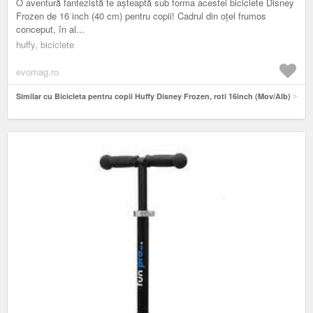
O aventură fantezistă te așteaptă sub forma acestei biciclete Disney
Frozen de 16 inch (40 cm) pentru copii! Cadrul din oțel frumos
conceput, în al...
huffy, biciclete
evomag.ro
Similar cu Bicicleta pentru copii Huffy Disney Frozen, roti 16inch (Mov/Alb)