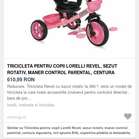
TRICICLETA PENTRU COPII LORELLI REVEL, SEZUT
ROTATIV, MANER CONTROL PARENTAL, CENTURA
SIGURANTA, ROTI SPUMA EVA, COPERTINA PLIABILA SI
610,99
RON
DETASABILA, 1-5 ANI, METAL, ROZ
Reducere. Tricicleta Revel cu sezut rotativ la 360 ⁰, este un model de
tricicleta la care toate accesoriile (manerul pentru controlul directiei ,
bara de pro...
lorelli, trotinete si triciclete
evomag.ro
Similar cu Tricicleta pentru copii Lorelli Revel, sezut rotativ, maner control
parental, centura siguranta, roti spuma EVA, copertina pliabila si detasabila,
1-5 Ani, Metal, Roz