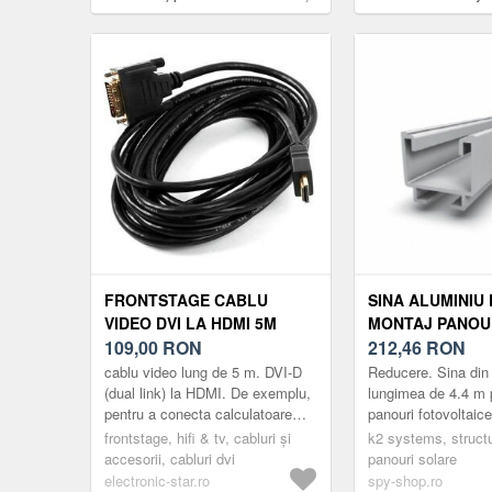
conectivitate USB (driver free)
FRONTSTAGE CABLU
SINA ALUMINIU
VIDEO DVI LA HDMI 5M
MONTAJ PANOU
109,00
RON
FOTOVOLTAICE
212,46
RON
SYSTEMS AG, 4.
cablu video lung de 5 m. DVI-D
Reducere. Sina din
(dual link) la HDMI. De exemplu,
lungimea de 4.4 m 
pentru a conecta calculatoare
panouri fotovoltai
sau laptopuri la monitoare sau
AG. Transportul ac
frontstage, hifi & tv, cabluri și
k2 systems, struct
proiectoare.
va genera un cost s
accesorii, cabluri dvi
panouri solare
electronic-star.ro
spy-shop.ro