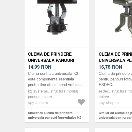
CLEMA DE PRINDERE
CLEMA DE PRI
UNIVERSALA PANOURI
UNIVERSALA P
FOTOVOLTAICE K2
14,99
RON
PANOURI FOTO
16,78
RON
2004148, 25–40 MM,
ESDEC
Clema centrala universala K2
Clema de prindere 
ALUMINIU ANODIZAT
este componenta esentiala
pentru panouri fotov
pentru tine atunci cand vrei sa
ESDEC.
NEGRU
fixezi sigur si eficient panourile
k2 systems, structura montaj
esdec, structura mo
fotovoltaice in cadrul un...
panouri solare
solare
spy-shop.ro
spy-shop.ro
Similar cu Clema de prindere
Similar cu Clema de 
universala panouri fotovoltaice K2
universala pentru pa
2004148, 25–40 mm, aluminiu
fotovoltaice ESDEC
anodizat negru