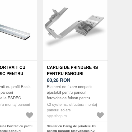
PORTRAIT CU
CARLIG DE PRINDERE 4S
SIC PENTRU
PENTRU PANOURI
NOURI
FOTOVOLTAICE K2
60,28
RON
ICE ESDEC
SINGLERAIL 2003144
rait cu profil Basic
Element de fixare acoperis
 panouri
ajustabil pentru panouri
 de la ESDEC.
fotovoltaice folosit pentru
sistemul K2 SingleRail
ura montaj panouri
k2 systems, structura montaj
panouri solare
spy-shop.ro
sina Portrait cu profil
Similar cu Carlig de prindere 4S
ontaj panouri
pentru panouri fotovoltaice K2