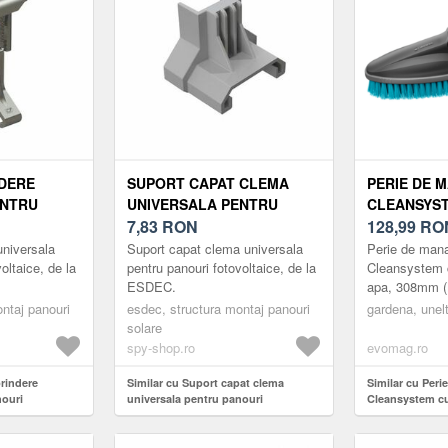
NDERE
SUPORT CAPAT CLEMA
PERIE DE 
ENTRU
UNIVERSALA PENTRU
CLEANSYS
VOLTAICE
PANOURI FOTOVOLTAICE
7,83
RON
CONECTARE
128,99
RO
ESDEC
308MM (NE
universala
Suport capat clema universala
Perie de man
oltaice, de la
pentru panouri fotovoltaice, de la
Cleansystem 
ESDEC.
apa, 308mm (
ntaj panouri
esdec, structura montaj panouri
gardena, unel
solare
spy-shop.ro
evomag.ro
prindere
Similar cu Suport capat clema
Similar cu Per
nouri
universala pentru panouri
Cleansystem cu
fotovoltaice ESDEC
308mm (Negru)