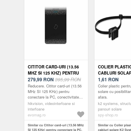
CITITOR CARD-URI (13.56
COLIER PLASTI
MHZ SI 125 KHZ) PENTRU
CABLURI SOLAR
CONECTARE LA PC,
279,99
RON
395,99 RON
SYSTEM 200287
1,61
RON
CONECTIVITATE USB
Reducere. Cititor card-uri (13.56
Colier plastic pentr
(DRIVER FREE)
MHz SI 125 KHz) pentru
solare cu posibilita
conectare la PC, conectivitate
afara.
USB (driver free). Folosit pentru
hikvision, videointerfoane si
k2 systems, struct
a inscrie card-urile.
interfoane
panouri solare
evomag.ro
spy-shop.ro
Similar cu Cititor card-uri (13.56 MHz
Similar cu Colier plas
SI 125 KHz) pentru conectare la PC,
cabluri solare K2 Sy