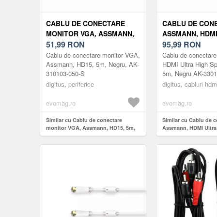
CABLU DE CONECTARE
CABLU DE CON
MONITOR VGA, ASSMANN,
ASSMANN, HDMI
HD15, 5M, NEGRU, AK-
51,99
RON
HIGH SPEED, TIP
95,99
RON
310103-050-S
NEGRU AK-33012
Cablu de conectare monitor VGA,
Cablu de conectar
Assmann, HD15, 5m, Negru, AK-
HDMI Ultra High Sp
310103-050-S
5m, Negru AK-3301
digitus, periferice
digitus, cabluri hdm
evomag.ro
evomag.ro
Similar cu Cablu de conectare
Similar cu Cablu de c
monitor VGA, Assmann, HD15, 5m,
Assmann, HDMI Ultra
Negru, AK-310103-050-S
tip A, 5m, Negru AK-