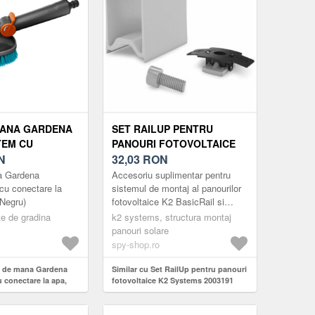
MANA GARDENA
SET RAILUP PENTRU
TEM CU
PANOURI FOTOVOLTAICE
 LA APA,
N
K2 SYSTEMS 2003191
32,03
RON
GRU)
a Gardena
Accesoriu suplimentar pentru
cu conectare la
sistemul de montaj al panourilor
Negru)
fotovoltaice K2 BasicRail si
MultiRail de la K2 Systems.
te de gradina
k2 systems, structura montaj
Setul permite ridicarea modu...
panouri solare
spy-shop.ro
ie de mana Gardena
Similar cu Set RailUp pentru panouri
 conectare la apa,
fotovoltaice K2 Systems 2003191