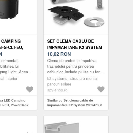
 CAMPING
SET CLEMA CABLU DE
FS-CLI-EU,
IMPAMANTARE K2 SYSTEM
 7200 MAH,
N
2002473, 8 MM
10,62
RON
U)
erimentati
Clema de protectie impotriva
bilitatea lui
traznetului pentru prinderea
ing Light. Aceasta
cablurilor. Include piulita cu fante,
ing rezistenta la
saiba, surub M8x30 din otel
at interior
k2 systems, structura montaj
cabila este echipata
inoxidabil.
panouri solare
spy-shop.ro
mpa LED Camping
Similar cu Set clema cablu de
LI-EU, PowerBank
impamantare K2 System 2002473, 8
/Negru)
mm