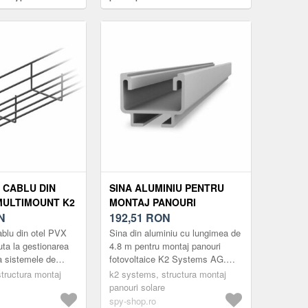
SDEC
SingleRail 2003144
 CABLU DIN
SINA ALUMINIU PENTRU
MULTIMOUNT K2
MONTAJ PANOURI
04054, 3000 X
N
FOTOVOLTAICE K2
192,51
RON
M
SYSTEMS SOLIDRAIL
ablu din otel PVX
Sina din aluminiu cu lungimea de
ULTRALIGHT 2004394, 4.8 M
uta la gestionarea
4.8 m pentru montaj panouri
la sistemele de
fotovoltaice K2 Systems AG.
ltaice pe
Transportul acestui produs va
tructura montaj
k2 systems, structura montaj
plate.
genera un cost suplimentar i...
panouri solare
spy-shop.ro