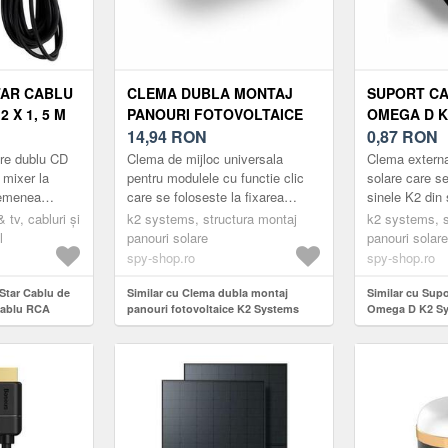
TAR CABLU
CLEMA DUBLA MONTAJ
SUPORT CA
 X 1, 5 M
PANOURI FOTOVOLTAICE
OMEGA D K
K2 SYSTEMS AG, NEGRU
14,94
RON
1005394
0,87
RON
tre dublu CD
Clema de mijloc universala
Clema externa
 mixer la
pentru modulele cu functie clic
solare care se
semenea
care se foloseste la fixarea
sinele K2 din
ectarea
modulelor solare cu inaltimi de 30
al panourilor 
& tv, cabluri și
k2 systems, structura montaj
k2 systems, s
 DVD player.
mm - 42 mm. Nu este comp...
Systems.
l
panouri solare
panouri solare
spy-shop.ro
spy-shop.ro
-Star Cablu de
Similar cu Clema dubla montaj
Similar cu Supo
 cablu RCA
panouri fotovoltaice K2 Systems
Omega D K2 Sy
AG, negru