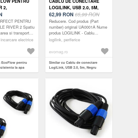
FLOW PENTRU
CABLU DE CONECTARE
R 2,
LOGILINK, USB 2.0, 5M,
A LA APA
N
NEGRU
62,99
RON
65,99 RON
PERFECT PENTRU
Reducere. Cod produs (Part
LE RIVER 2 Spatiu
number) original UA0001A Nume
area si transportul
produs LOGILINK - Cablu
IVER 2, RIVER 2
repeater USB 2.0, lungime 5 m
 incarcare electrice
logilink, periferice
R 2 Pro.
Producator LogiLink Clasa
RABIL Ru...
produsului Cabluri -...
evomag.ro
a EcoFlow pentru
Similar cu Cablu de conectare
ezistenta la apa
LogiLink, USB 2.0, 5m, Negru