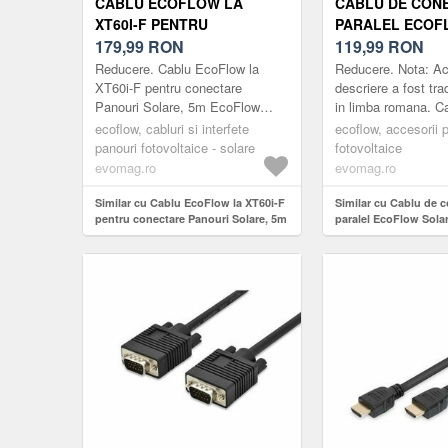
CABLU ECOFLOW LA
CABLU DE CON
XT60I-F PENTRU
PARALEL ECOF
CONECTARE PANOURI
179,99
RON
MC4 EFPV-LTY2
119,99
RON
SOLARE, 5M
LUNGIME 0.3 M 
Reducere. Cablu EcoFlow la
Reducere. Nota: A
XT60i-F pentru conectare
descriere a fost tr
Panouri Solare, 5m EcoFlow
in limba romana. C
Solar la cablu de incarcare
conectare paralel 
ecoflow, cabluri si interfete
ecoflow, accesorii 
XT60i-F Conectati un panou solar
MC4 (EFPV-LTY2C
panouri fotovoltaice - solare
fotovoltaice
la o statie EcoFl...
Cablul solar de con.
evomag.ro
evomag.ro
Similar cu Cablu EcoFlow la XT60i-F
Similar cu Cablu de 
pentru conectare Panouri Solare, 5m
paralel EcoFlow Sola
LTY2CBL0.3M, Lungi
(Negru)