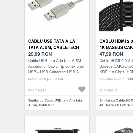
CABLU USB TATA A LA
CABLU HDMI 2.
TATA A, 5M, CABLETECH
4K BASEUS CAK
29,99
RON
HZ, 3D, HDR, 18
47,99
RON
LA HDMI, 5 M
Cablu USB tata A la tata A 5M.
Cablu HDMI 2.0 Ad
(NEGRU/AURIU)
Accesoriu: Cablu Tip conexiune:
Baseus CAKGQ-D01
USB⇔USB Conector: USB A A
HDR, 18 Gbps, HDM
Conector: USB A tata B
m (Negru/Auriu)
cabletech, periferice
baseus, cabluri hd
Conector: USB A tata Standard:
USB ...
evomag.ro
evomag.ro
Similar cu Cablu USB tata A la tata
Similar cu Cablu HDM
A, 5m, Cabletech
4K Baseus CAKGQ-D01
HDR, 18 Gbps, HDMI 
(Negru/Auriu)