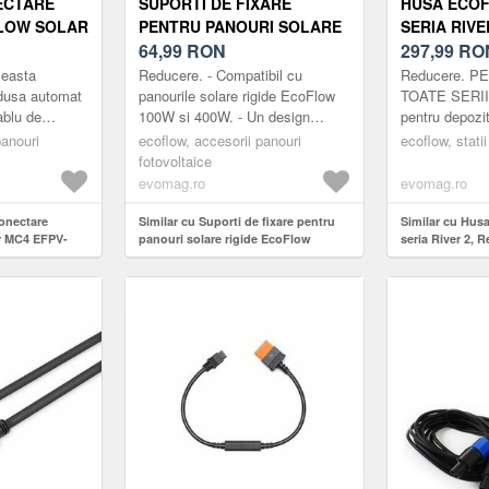
ECTARE
SUPORTI DE FIXARE
HUSA ECO
LOW SOLAR
PENTRU PANOURI SOLARE
SERIA RIVE
CBL0.3M,
RIGIDE ECOFLOW (NEGRU)
64,99
RON
REZISTENT
297,99
RO
(NEGRU)
(NEGRU)
ceasta
Reducere. - Compatibil cu
Reducere. 
adusa automat
panourile solare rigide EcoFlow
TOATE SERII
ablu de
100W si 400W. - Un design
pentru depozit
EcoFlow Solar
complet negru ofera o instalare
confortabil R
panouri
ecoflow, accesorii panouri
ecoflow, statii
BL0.3M)
simpla care se potriveste bine cu
Max sau RIVE
fotovoltaice
..
acoperi...
MATERIAL DU
evomag.ro
evomag.ro
conectare
Similar cu Suporti de fixare pentru
Similar cu Hus
r MC4 EFPV-
panouri solare rigide EcoFlow
seria River 2, R
me 0.3 m
(Negru)
(Negru)