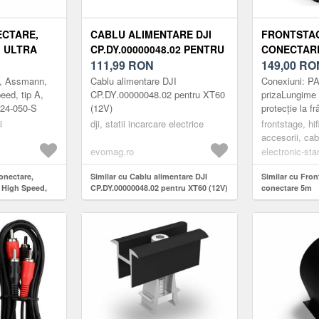
ECTARE,
CABLU ALIMENTARE DJI
FRONTSTAG
 ULTRA
CP.DY.00000048.02 PENTRU
CONECTAR
 A, 5M,
XT60 (12V)
111,99
RON
149,00
RO
4-050-S
e, Assmann,
Cablu alimentare DJI
Conexiuni: PA
eed, tip A,
CP.DY.00000048.02 pentru XT60
prizaLungime 
24-050-S
(12V)
protecție la 
Pentru conexi
i
dji, statii incarcare electrice
frontstage, hif
amplificator ș
accesorii, ca
PAMonoCuloar
evomag.ro
electronic-star
onectare,
Similar cu Cablu alimentare DJI
Similar cu Fro
 High Speed,
CP.DY.00000048.02 pentru XT60 (12V)
conectare 5m
330124-050-S