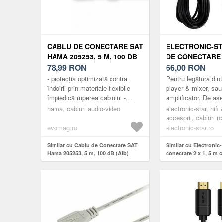
CABLU DE CONECTARE SAT
ELECTRONIC-S
HAMA 205253, 5 M, 100 DB
DE CONECTARE 2
(ALB)
78,99
RON
CABLU RCA
66,00
RON
- protecția optimizată contra
Pentru legătura din
îndoirii prin materiale flexibile
player & mixer, sau
împiedică ruperea cablului -
amplificator. De a
Ecranare triplă pentru o reducere
potrivit pentru con
hama, cabluri audio-video
electronic-star, hifi 
eficace a interferen...
amplificator HiFi si
accesorii, cabluri rc
evomag.ro
electronic-star.ro
Similar cu Cablu de Conectare SAT
Similar cu Electronic
Hama 205253, 5 m, 100 dB (Alb)
conectare 2 x 1, 5 m