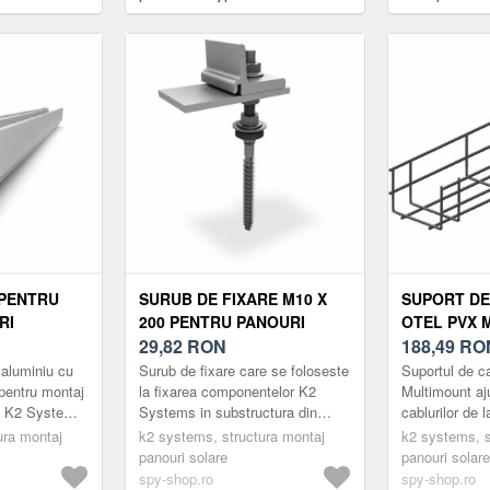
K2 Systems AG
fotovoltaice E
 PENTRU
SURUB DE FIXARE M10 X
SUPORT DE
RI
200 PENTRU PANOURI
OTEL PVX 
 K2
FOTOVOLTAICE K2
29,82
RON
SYSTEMS 20
188,49
RO
4 M
SINGLERAIL 2003273
100 X 75 M
 aluminiu cu
Surub de fixare care se foloseste
Suportul de c
pentru montaj
la fixarea componentelor K2
Multimount aj
ce K2 Systems
Systems in substructura din
cablurilor de 
estui produs
lemn, potrivite pentru acoperisuri
panouri fotovo
ura montaj
k2 systems, structura montaj
k2 systems, s
uplimentar i...
ondulate din fibrociment.
acoperisurile 
panouri solare
panouri solare
spy-shop.ro
spy-shop.ro