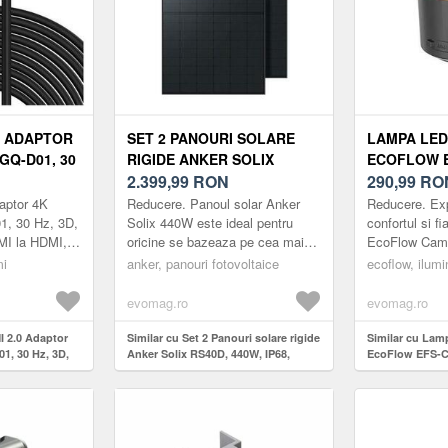
0 ADAPTOR
SET 2 PANOURI SOLARE
LAMPA LED
GQ-D01, 30
RIGIDE ANKER SOLIX
ECOFLOW E
 GBPS, HDMI
RS40D, 440W, IP68,
2.399,99
RON
POWERBANK
290,99
RO
TEHNOLOGIE TOPCON
(ALB/NEGR
aptor 4K
Reducere. Panoul solar Anker
Reducere. Exp
DUAL GLASS, NEGRU
, 30 Hz, 3D,
Solix 440W este ideal pentru
confortul si fia
I la HDMI, 5
oricine se bazeaza pe cea mai
EcoFlow Camp
inalta calitate si pe cea mai
lampa de camp
mi
anker, panouri fotovoltaice
ecoflow, ilumin
recenta tehnologie. Panoul solar
apa si reincar
de 440...
cu o b...
evomag.ro
evomag.ro
I 2.0 Adaptor
Similar cu Set 2 Panouri solare rigide
Similar cu La
, 30 Hz, 3D,
Anker Solix RS40D, 440W, IP68,
EcoFlow EFS-C
la HDMI, 5 m
Tehnologie TopCon Dual Glass,
7200 mah, (Alb
Negru