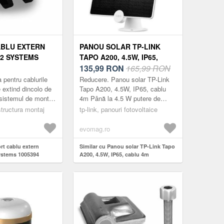
BLU EXTERN
PANOU SOLAR TP-LINK
2 SYSTEMS
TAPO A200, 4.5W, IP65,
CABLU 4M
135,99
RON
165,99 RON
 pentru cablurile
Reducere. Panou solar TP-Link
 extind dincolo de
Tapo A200, 4.5W, IP65, cablu
 sistemul de montaj
4m Până la 4.5 W putere de
fotovoltaice de la K2
încărcare, sursă de alimentare
tructura montaj
tp-link, panouri fotovoltaice
continuăFabricat din celule de
siliciu m...
evomag.ro
rt cablu extern
Similar cu Panou solar TP-Link Tapo
stems 1005394
A200, 4.5W, IP65, cablu 4m