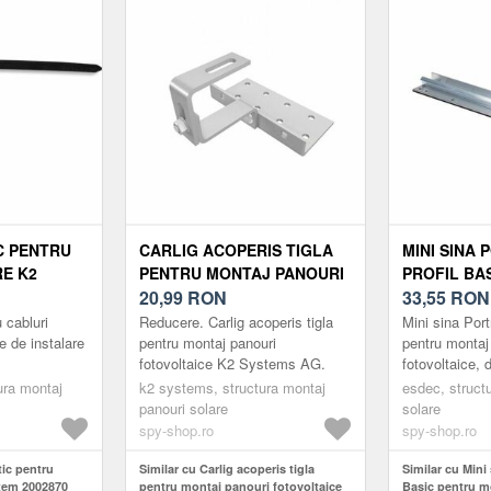
C PENTRU
CARLIG ACOPERIS TIGLA
MINI SINA 
E K2
PENTRU MONTAJ PANOURI
PROFIL BA
0
FOTOVOLTAICE K2
20,99
RON
MONTAJ PA
33,55
RON
SYSTEMS AG
FOTOVOLTA
u cabluri
Reducere. Carlig acoperis tigla
Mini sina Port
re de instalare
pentru montaj panouri
pentru montaj
fotovoltaice K2 Systems AG.
fotovoltaice,
ura montaj
k2 systems, structura montaj
esdec, struct
panouri solare
solare
spy-shop.ro
spy-shop.ro
tic pentru
Similar cu Carlig acoperis tigla
Similar cu Mini 
stem 2002870
pentru montaj panouri fotovoltaice
Basic pentru m