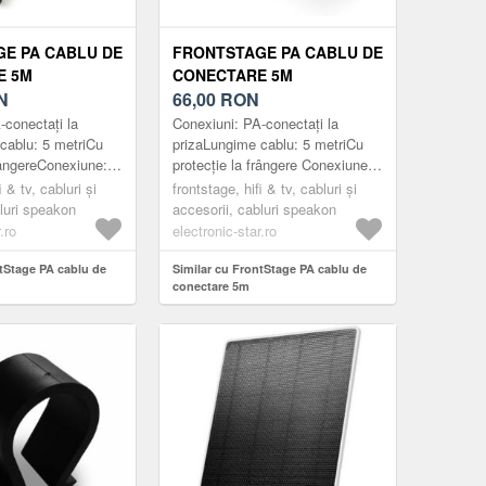
E PA CABLU DE
FRONTSTAGE PA CABLU DE
E 5M
CONECTARE 5M
N
66,00
RON
-conectați la
Conexiuni: PA-conectați la
cablu: 5 metriCu
prizaLungime cablu: 5 metriCu
frângereConexiune:
protecție la frângere Conexiune:
une între
Pentru conexiune între
i & tv, cabluri și
frontstage, hifi & tv, cabluri și
i boxe
amplificator și boxe PAMono
bluri speakon
accesorii, cabluri speakon
e:...
.ro
electronic-star.ro
ntStage PA cablu de
Similar cu FrontStage PA cablu de
conectare 5m