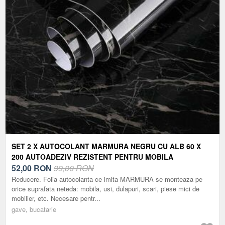
SET 2 X AUTOCOLANT MARMURA NEGRU CU ALB 60 X
200 AUTOADEZIV REZISTENT PENTRU MOBILA
52,00
RON
99,00 RON
Reducere. Folia autocolanta ce imita MARMURA se monteaza pe
orice suprafata neteda: mobila, usi, dulapuri, scari, piese mici de
mobilier, etc. Necesare pentr...
gave, bucatarie