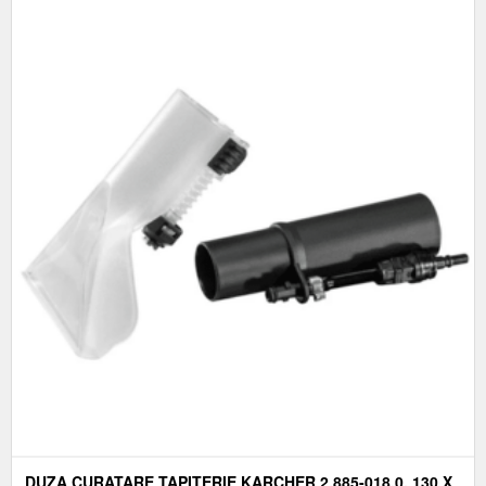
DUZA CURATARE TAPITERIE KARCHER 2.885-018.0, 130 X