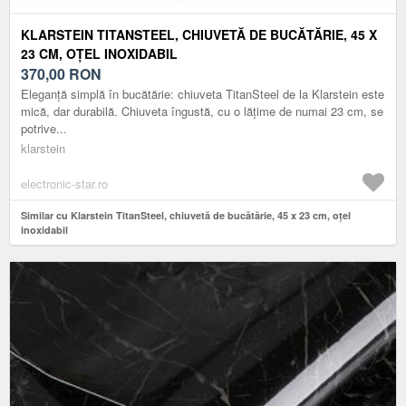
KLARSTEIN TITANSTEEL, CHIUVETĂ DE BUCĂTĂRIE, 45 X
23 CM, OȚEL INOXIDABIL
370,00
RON
Eleganță simplă în bucătărie: chiuveta TitanSteel de la Klarstein este
mică, dar durabilă. Chiuveta îngustă, cu o lățime de numai 23 cm, se
potrive...
klarstein
electronic-star.ro
Similar cu Klarstein TitanSteel, chiuvetă de bucătărie, 45 x 23 cm, oțel
inoxidabil