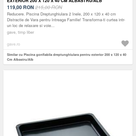
EXTERIOR 200 X 120 X 40 CM ALBASTRU/ALB
119,00
RON
215,00 RON
Reducere. Piscina Dreptunghiulara 2 Inele, 200 x 120 x 40 cm
Distractie de Vara pentru Intreaga Familie! Transforma-ti curtea intr-
un loc de relaxare si voie...
gave, timp liber
gave.ro
Similar cu Piscina gonflabila dreptunghiulara pentru exterior 200 x 120 x 40
Cm Albastru/Alb