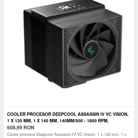
COOLER PROCESOR DEEPCOOL ASSASSIN IV VC VISION,
1 X 120 MM, 1 X 140 MM, 140MM/500 - 1800 RPM,
120MM/500 - 1700 RPM (NEGRU)
608,99
RON
Cooler procesor Deepcool Assassin IV VC Vision, 1 x 120 mm, 1 x