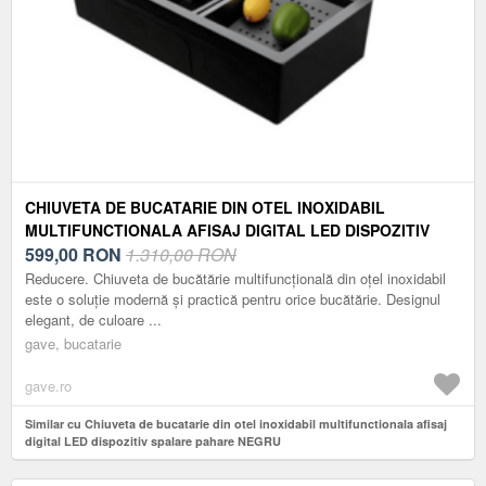
CHIUVETA DE BUCATARIE DIN OTEL INOXIDABIL
MULTIFUNCTIONALA AFISAJ DIGITAL LED DISPOZITIV
SPALARE PAHARE NEGRU
599,00
RON
1.310,00 RON
Reducere. Chiuveta de bucătărie multifuncțională din oțel inoxidabil
este o soluție modernă și practică pentru orice bucătărie. Designul
elegant, de culoare ...
gave, bucatarie
gave.ro
Similar cu Chiuveta de bucatarie din otel inoxidabil multifunctionala afisaj
digital LED dispozitiv spalare pahare NEGRU