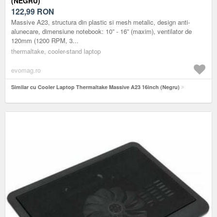
(NEGRU)
122,99
RON
Massive A23, structura din plastic si mesh metalic, design anti-
alunecare, dimensiune notebook: 10” - 16” (maxim), ventilator de
120mm (1200 RPM, 3...
thermaltake, cooler-stand laptop
evomag.ro
Similar cu Cooler Laptop Thermaltake Massive A23 16inch (Negru)