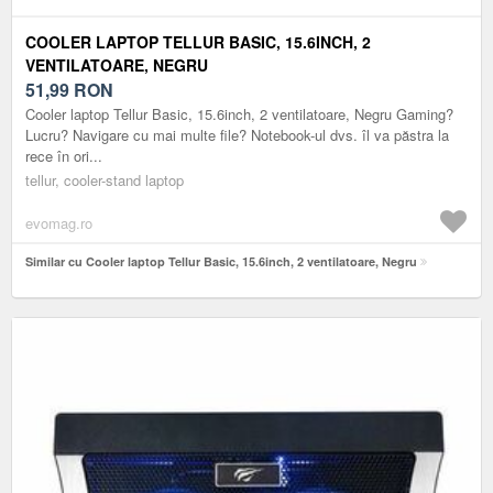
COOLER LAPTOP TELLUR BASIC, 15.6INCH, 2
VENTILATOARE, NEGRU
51,99
RON
Cooler laptop Tellur Basic, 15.6inch, 2 ventilatoare, Negru Gaming?
Lucru? Navigare cu mai multe file? Notebook-ul dvs. îl va păstra la
rece în ori...
tellur, cooler-stand laptop
evomag.ro
Similar cu Cooler laptop Tellur Basic, 15.6inch, 2 ventilatoare, Negru