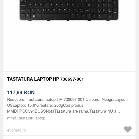
TASTATURA LAPTOP HP 738697-001
117,99
RON
Reducere. Tastatura laptop HP 738697-001 Culoare: NeagraLayout:
USLaptop: 15.6''Greutate: 200gCod produs:
MMDHPCO394BUSSNotaTastatura are rama.Tastatura NU a...
mmd, tastaturi laptop
evomag.ro