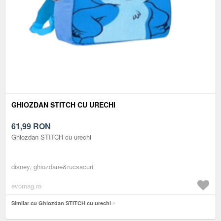
GHIOZDAN STITCH CU URECHI
61,99
RON
Ghiozdan STITCH cu urechi
disney, ghiozdane&rucsacuri
evomag.ro
Similar cu Ghiozdan STITCH cu urechi