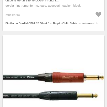
dispune de un silentPLUG® în unghi...
cordial, instrumente muzicale, accesorii, cabluri, black
muziker.ro
Similar cu Cordial CSI 6 RP Silent 6 m Drept - Oblic Cablu de instrument