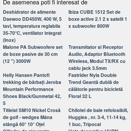
De asemenea poti fi interesat de
Deshidrator de alimente
Ibiza CUBE 1512 Set de
Daewoo DD450W, 400 W, 5
boxe active 2.1 2 x satelit 1
tavi, temperatura reglabila
x subwoofer 800W
35-70°C, ventilator integrat
(Inox)
Malone PA Subwoofere set
Transmitator si Receptor
de boxe pasive de 30 cm
Audio, Adaptor Bluetooth
(12 ") 3000W
Wireless, Modul TX/RX cu
cablu jack 3.5mm
Helly Hansen Pantofi
Fastrider Nyla Double
trekking de bărbați Jeroba
Trend Geantă dublă de
Mountain Performance
călătorie pentru bicicletă
Shoes Black/Gunmetal 42,
Floral 32 L
5
Titleist SM10 Nickel Crosă
Chilotei de baie refolosibili,
de golf - wedges Mâna
Huggies , nr. 3-4, 11-14 kg,
stângă 60° 10° Oţel
1 buc, Tripocal