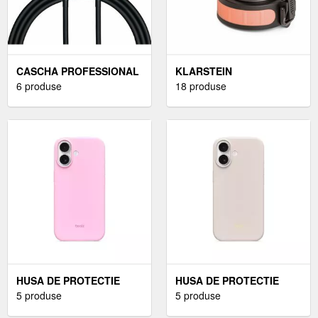
CASCHA PROFESSIONAL
KLARSTEIN
LINE GUITAR CABLE 6 M
6 produse
SCHMATZFATZ, CAPAC
18 produse
DREPT - DREPT CABLU
DE REZERVĂ, ÎNĂLȚIME:
DE INSTRUMENT
4, 5 CM, DIAMETRU: 7
CM, FĂRĂ BPA
HUSA DE PROTECTIE
HUSA DE PROTECTIE
APPLE BEATS PENTRU
5 produse
APPLE BEATS PENTRU
5 produse
IPHONE 17 CU MAGSAFE
IPHONE 17 CU MAGSAFE