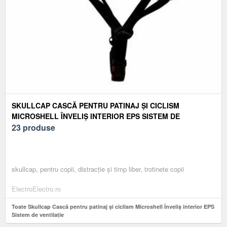
SKULLCAP CASCĂ PENTRU PATINAJ ȘI CICLISM
MICROSHELL ÎNVELIȘ INTERIOR EPS SISTEM DE
VENTILAȚIE
23 produse
skullcap, pentru copii, distracție și timp liber, trotinete copii
ElectroElectro.ro
Toate Skullcap Cască pentru patinaj și ciclism Microshell Înveliș interior EPS
Sistem de ventilație