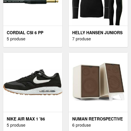
CORDIAL CSI 6 PP
HELLY HANSEN JUNIORS
SILENT 6 M DREPT -
5 produse
LIFA MERINO MIDWEIGHT
7 produse
DREPT CABLU DE
BASE LAYER SET
INSTRUMENT
LENJERIE DE CORP
NAVIGATIE
NIKE AIR MAX 1 '86
NUMAN RETROSPECTIVE
UNISEX WHITE/BLACK 40
5 produse
1978 MKII, DOUĂ
6 produse
PANTOFI DE GOLF
DIFUZOARE PE 3 CĂI,