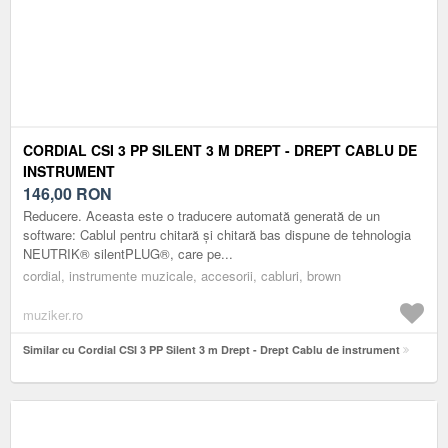
CORDIAL CSI 3 PP SILENT 3 M DREPT - DREPT CABLU DE
INSTRUMENT
146,00
RON
Reducere. Aceasta este o traducere automată generată de un
software: Cablul pentru chitară și chitară bas dispune de tehnologia
NEUTRIK® silentPLUG®, care pe...
cordial, instrumente muzicale, accesorii, cabluri, brown
muziker.ro
Similar cu Cordial CSI 3 PP Silent 3 m Drept - Drept Cablu de instrument