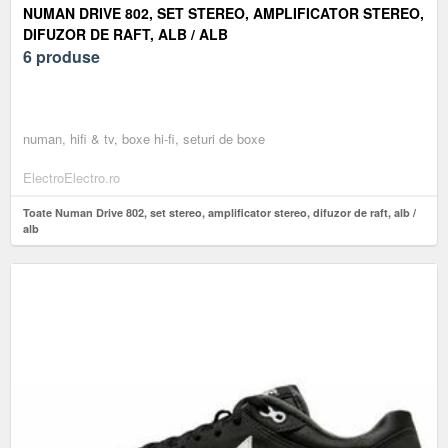
NUMAN DRIVE 802, SET STEREO, AMPLIFICATOR STEREO,
DIFUZOR DE RAFT, ALB / ALB
6 produse
numan, hifi & tv, boxe hi-fi, seturi de boxe
ElectroElectro.ro
Toate Numan Drive 802, set stereo, amplificator stereo, difuzor de raft, alb /
alb