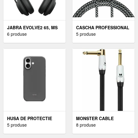
JABRA EVOLVE2 65, MS
CASCHA PROFESSIONAL
STEREO CĂȘTI BANDĂ
6 produse
LINE GUITAR CABLE 9 M
5 produse
DE FIXARE PE 26599-999-
DREPT - DREPT CABLU
999
DE INSTRUMENT
HUSA DE PROTECTIE
MONSTER CABLE
APPLE BEATS PENTRU
5 produse
PROLINK STUDIO PRO
8 produse
IPHONE 17 CU MAGSAFE
2000 DREPT - DREPT
ȘI CONTROL AL CAMEREI
CABLU DE INSTRUMENT