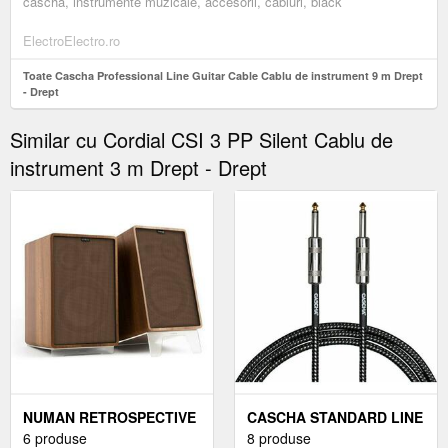
cascha, instrumente muzicale, accesorii, cabluri, black
ElectroElectro.ro
Toate Cascha Professional Line Guitar Cable Cablu de instrument 9 m Drept
- Drept
Similar cu Cordial CSI 3 PP Silent Cablu de
instrument 3 m Drept - Drept
NUMAN RETROSPECTIVE
CASCHA STANDARD LINE
1978 MKII, DIFUZOR DE
6 produse
GUITAR CABLE CABLU
8 produse