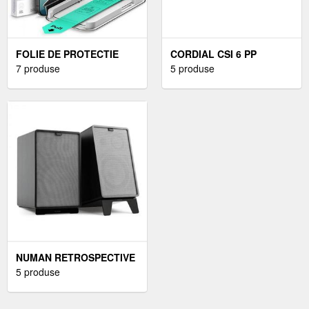
FOLIE DE PROTECTIE
CORDIAL CSI 6 PP
ECRAN ESR ULTRAFIT
7 produse
SILENT CABLU DE
5 produse
PENTRU APPLE IPHONE
INSTRUMENT 6 M DREPT
17 PRO, STICLA
- DREPT
SECURIZATA, FULL GLUE
NUMAN RETROSPECTIVE
1978 MKII - DIFUZOR DE
5 produse
RAFT PE 3 CĂI, NEGRU