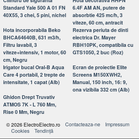
Cilindru de siguranta
Hota decorativa HHPN
Standard Yale 500 A 01 FN
6.4F AM AN, putere de
40X55, 3 chei, 5 pini, nichel
absorbtie 425 mc/h, 3
viteze, 60 cm, antracit
Hota incorporabila Beko
Rezerva periuta de dinti
BHCA64640B, 631 m3/h,
electrica Dr. Mayer
Filtru lavabil, 3
RBH10PK, compatibila cu
viteze+intensiv, 1 motor, 60
GTS1050, 2 buc (Roz)
cm, Negru
Irigator bucal Oral-B Aqua
Ecran de proiectie Elite
Care 4 portabil, 2 trepte de
Screens M150XWH2,
intensitate, 1 capat (Alb)
Manual, 150 inch, 16: 9,
ona vizibila 332 cm (Alb)
Ghidon Drept Truvativ
ATMOS 7K - L 760 Mm,
Rise 0 Mm, Negru
Contacteaza-ne
Impressum
© 2026 ElectroElectro.ro
Cookies
Tendinţă