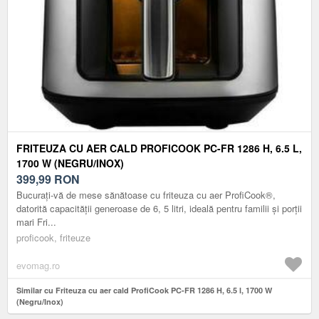
FRITEUZA CU AER CALD PROFICOOK PC-FR 1286 H, 6.5 L,
1700 W (NEGRU/INOX)
399,99
RON
Bucurați-vă de mese sănătoase cu friteuza cu aer ProfiCook®,
datorită capacității generoase de 6, 5 litri, ideală pentru familii și porții
mari Fri...
proficook, friteuze
evomag.ro
Similar cu Friteuza cu aer cald ProfiCook PC-FR 1286 H, 6.5 l, 1700 W
(Negru/Inox)