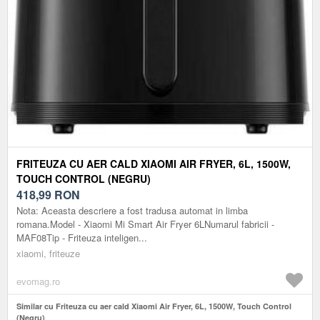
FRITEUZA CU AER CALD XIAOMI AIR FRYER, 6L, 1500W,
TOUCH CONTROL (NEGRU)
418,99
RON
Nota: Aceasta descriere a fost tradusa automat in limba
romana.Model - Xiaomi Mi Smart Air Fryer 6LNumarul fabricii -
MAF08Tip - Friteuza inteligen...
xiaomi, friteuze
evomag.ro
Similar cu Friteuza cu aer cald Xiaomi Air Fryer, 6L, 1500W, Touch Control
(Negru)