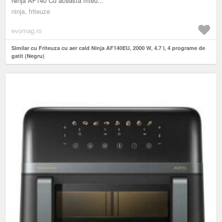
Ninja AF140 Cu aceasta friteu...
ninja, friteuze
evomag.ro
Similar cu Friteuza cu aer cald Ninja AF140EU, 2000 W, 4.7 l, 4 programe de
gatit (Negru)