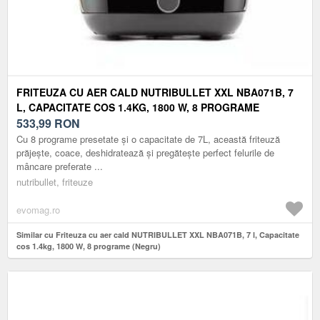
FRITEUZA CU AER CALD NUTRIBULLET XXL NBA071B, 7
L, CAPACITATE COS 1.4KG, 1800 W, 8 PROGRAME
(NEGRU)
533,99
RON
Cu 8 programe presetate și o capacitate de 7L, această friteuză
prăjește, coace, deshidratează și pregătește perfect felurile de
mâncare preferate ...
nutribullet, friteuze
evomag.ro
Similar cu Friteuza cu aer cald NUTRIBULLET XXL NBA071B, 7 l, Capacitate
cos 1.4kg, 1800 W, 8 programe (Negru)