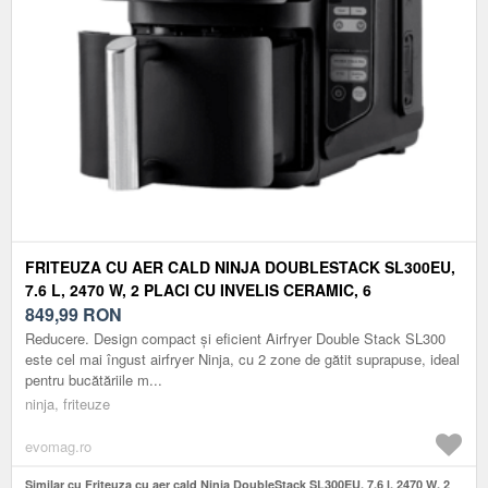
FRITEUZA CU AER CALD NINJA DOUBLESTACK SL300EU,
7.6 L, 2470 W, 2 PLACI CU INVELIS CERAMIC, 6
PROGRAME (NEGRU)
849,99
RON
Reducere. Design compact și eficient Airfryer Double Stack SL300
este cel mai îngust airfryer Ninja, cu 2 zone de gătit suprapuse, ideal
pentru bucătăriile m...
ninja, friteuze
evomag.ro
Similar cu Friteuza cu aer cald Ninja DoubleStack SL300EU, 7.6 l, 2470 W, 2