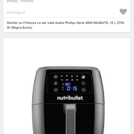
philips, friteuze
evomag.ro
Similar cu Friteuza cu aer cald dubla Philips Seria 4000 NA462/70, 10 l, 2750
W (Negru/Auriu)