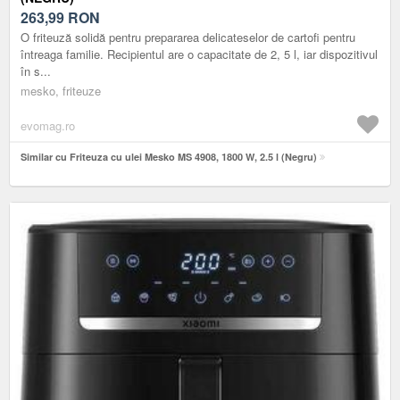
263,99
RON
O friteuză solidă pentru prepararea delicateselor de cartofi pentru
întreaga familie. Recipientul are o capacitate de 2, 5 l, iar dispozitivul
în s...
mesko, friteuze
evomag.ro
Similar cu Friteuza cu ulei Mesko MS 4908, 1800 W, 2.5 l (Negru)