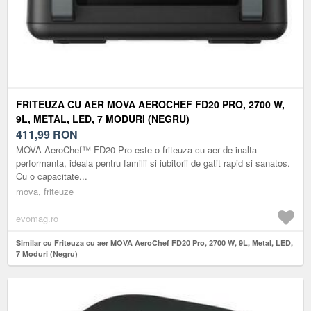
FRITEUZA CU AER MOVA AEROCHEF FD20 PRO, 2700 W,
9L, METAL, LED, 7 MODURI (NEGRU)
411,99
RON
MOVA AeroChef™ FD20 Pro este o friteuza cu aer de inalta
performanta, ideala pentru familii si iubitorii de gatit rapid si sanatos.
Cu o capacitate...
mova, friteuze
evomag.ro
Similar cu Friteuza cu aer MOVA AeroChef FD20 Pro, 2700 W, 9L, Metal, LED,
7 Moduri (Negru)