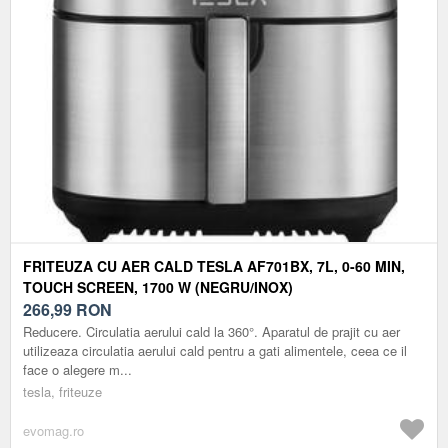
FRITEUZA CU AER CALD TESLA AF701BX, 7L, 0-60 MIN,
TOUCH SCREEN, 1700 W (NEGRU/INOX)
266,99
RON
Reducere. Circulatia aerului cald la 360°. Aparatul de prajit cu aer
utilizeaza circulatia aerului cald pentru a gati alimentele, ceea ce il
face o alegere m...
tesla, friteuze
evomag.ro