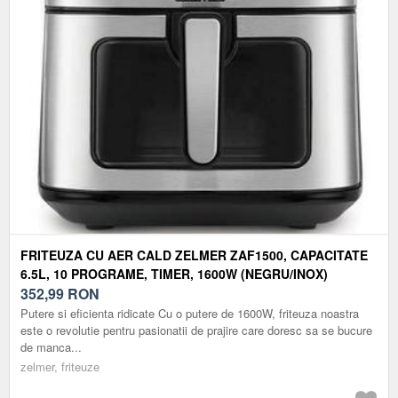
FRITEUZA CU AER CALD ZELMER ZAF1500, CAPACITATE
6.5L, 10 PROGRAME, TIMER, 1600W (NEGRU/INOX)
352,99
RON
Putere si eficienta ridicate Cu o putere de 1600W, friteuza noastra
este o revolutie pentru pasionatii de prajire care doresc sa se bucure
de manca...
zelmer, friteuze