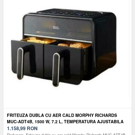
FRITEUZA DUBLA CU AER CALD MORPHY RICHARDS
MUC-ADT4B, 1500 W, 7.2 L, TEMPERATURA AJUSTABILA
(NEGRU)
1.158,99
RON
Reducere. Friteuza dubla cu aer cald Morphy Richards MUC-ADT4B,