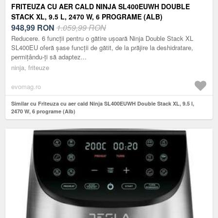
FRITEUZA CU AER CALD NINJA SL400EUWH DOUBLE
STACK XL, 9.5 L, 2470 W, 6 PROGRAME (ALB)
948,99
RON
1.059,99 RON
Reducere. 6 funcții pentru o gătire ușoară Ninja Double Stack XL
SL400EU oferă șase funcții de gătit, de la prăjire la deshidratare,
permițându-ți să adaptez...
ninja, friteuze
evomag.ro
Similar cu Friteuza cu aer cald Ninja SL400EUWH Double Stack XL, 9.5 l,
2470 W, 6 programe (Alb)