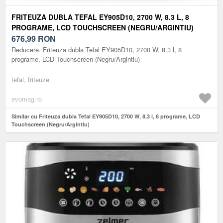
FRITEUZA DUBLA TEFAL EY905D10, 2700 W, 8.3 L, 8
PROGRAME, LCD TOUCHSCREEN (NEGRU/ARGINTIU)
676,99
RON
Reducere. Friteuza dubla Tefal EY905D10, 2700 W, 8.3 l, 8
programe, LCD Touchscreen (Negru/Argintiu)
tefal, friteuze
evomag.ro
Similar cu Friteuza dubla Tefal EY905D10, 2700 W, 8.3 l, 8 programe, LCD
Touchscreen (Negru/Argintiu)