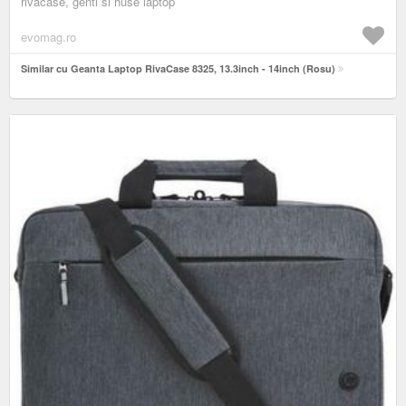
rivacase, genti si huse laptop
evomag.ro
Similar cu Geanta Laptop RivaCase 8325, 13.3inch - 14inch (Rosu)