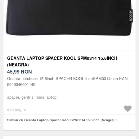
GEANTA LAPTOP SPACER KOOL SPM0314 15.6INCH
(NEAGRA)
45,99
RON
Geanta notebook 15.6inch SPACER KOOL inchSPM0314inch EAN:
5949046601145
spacer, genti si huse laptop
evomag.ro
Similar cu Geanta Laptop Spacer Kool SPM0314 15.6inch (Neagra)