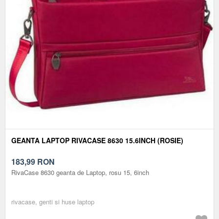
GEANTA LAPTOP RIVACASE 8630 15.6INCH (ROSIE)
183,99
RON
RivaCase 8630 geanta de Laptop, rosu 15, 6inch
rivacase, genti si huse laptop