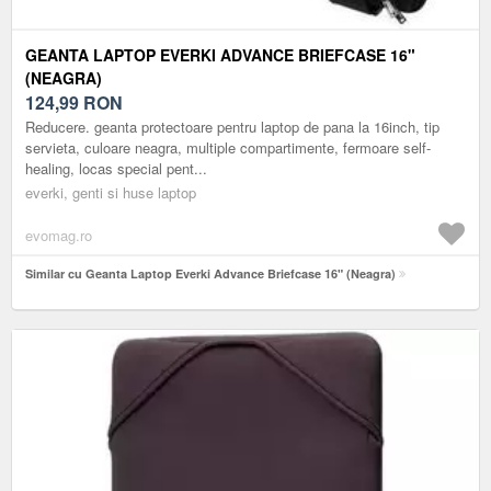
GEANTA LAPTOP EVERKI ADVANCE BRIEFCASE 16"
(NEAGRA)
124,99
RON
Reducere. geanta protectoare pentru laptop de pana la 16inch, tip
servieta, culoare neagra, multiple compartimente, fermoare self-
healing, locas special pent...
everki, genti si huse laptop
evomag.ro
Similar cu Geanta Laptop Everki Advance Briefcase 16" (Neagra)