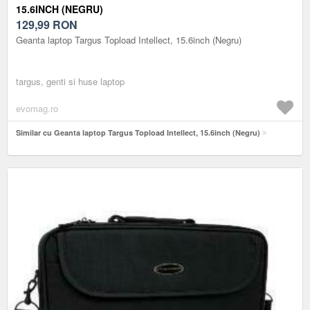
15.6INCH (NEGRU)
129,99
RON
Geanta laptop Targus Topload Intellect, 15.6inch (Negru)
targus, genti si huse laptop
evomag.ro
Similar cu Geanta laptop Targus Topload Intellect, 15.6inch (Negru)