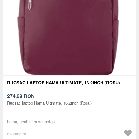
RUCSAC LAPTOP HAMA ULTIMATE, 16.2INCH (ROSU)
274,99
RON
Rucsac laptop Hama Ultimate, 16.2inch (Rosu)
hama, genti si huse laptop
evomag.ro