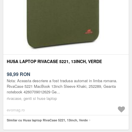
HUSA LAPTOP RIVACASE 5221, 13INCH, VERDE
98,99
RON
Nota: Aceasta descriere a fost tradusa automat in limba romana.
RivaCase 5221 MacBook 13inch Sleeve Khaki, 252289, Geanta
notebook 4260709012629 Ge...
rivacase, genti si huse laptop
evomag.ro
Similar cu Husa laptop RivaCase 5221, 13inch, Verde