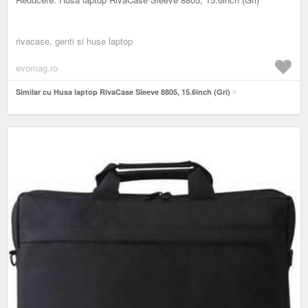
rivacase, genti si huse laptop
evomag.ro
Similar cu Husa laptop RivaCase Sleeve 8805, 15.6inch (Gri)