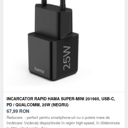
INCARCATOR RAPID HAMA SUPER-MINI 201985, USB-C,
PD / QUALCOMM, 25W (NEGRU)
67,99
RON
Reducere. - perfect pentru smartphone-uri cu o putere mare de
încărcare: încărcați dispozitivele în regim high-speed, în 30deminute