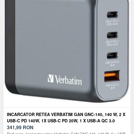
INCARCATOR RETEA VERBATIM GAN GNC-140, 140 W, 2 X
USB-C PD 140W, 1X USB-C PD 20W, 1 X USB-A QC 3.0
(NEGRU/GRI)
341,99
RON
Reducere. Incarcator retea Verbatim GaN GNC-140, 140 W, 2 x USB-