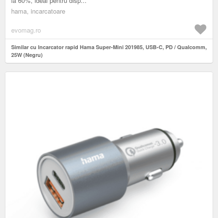
la 60%, ideal pentru disp...
hama, incarcatoare
evomag.ro
Similar cu Incarcator rapid Hama Super-Mini 201985, USB-C, PD / Qualcomm,
25W (Negru)