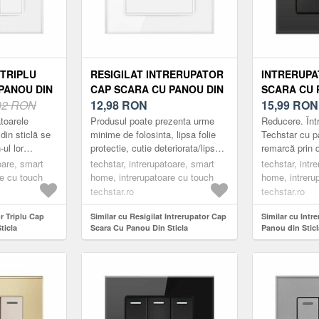
TRIPLU
RESIGILAT INTRERUPATOR
INTRERUPA
PANOU DIN
CAP SCARA CU PANOU DIN
SCARA CU 
ZATA
32 RON
STICLA SECURIZATA
12,98
RON
STICLA SE
15,99
RO
01, 220V,
TECHSTAR® TGS 01, 220V,
TECHSTAR® 
toarele
Produsul poate prezenta urme
Reducere. Înt
, ALB, CU 3
16A, 86 X 86 MM, ALB, CU 1
16A, 86 X 
din sticlă se
minime de folosinta, lipsa folie
Techstar cu pa
ul lor
protectie, cutie deteriorata/lipsa,
remarcă prin d
MODUL
CU 1 MODU
 minimalist.
usoare zgarieturi etc.
compact, eleg
oare, smart
techstar, intrerupatoare, smart
techstar, intr
ce, fabricate
Întrerupătoarele Techstar ...
Acestea sunt p
re cu touch
home, intrerupatoare cu touch
home, intreru
din m...
techstar.ro
techstar.ro
or Triplu Cap
Similar cu Resigilat Intrerupator Cap
Similar cu Intr
ticla
Scara Cu Panou Din Sticla
Panou din Sticl
 TGS 01, 220V,
Securizata Techstar® TGS 01, 220V,
Techstar® TGS 0
 cu 3 Faze
16A, 86 X 86 Mm, Alb, cu 1 Modul
mm, Negru, cu