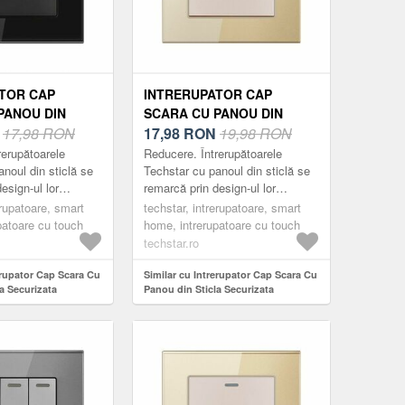
TOR CAP
INTRERUPATOR CAP
PANOU DIN
SCARA CU PANOU DIN
CURIZATA
N
17,98 RON
STICLA SECURIZATA
17,98
RON
19,98 RON
TGS 01, 220V,
TECHSTAR® TGS 01, 220V,
rerupătoarele
Reducere. Întrerupătoarele
86 MM, NEGRU,
16A, 86 X 86 MM, AURIU, CU
noul din sticlă se
Techstar cu panoul din sticlă se
esign-ul lor
remarcă prin design-ul lor
L
1 MODUL
ant și minimalist.
compact, elegant și minimalist.
erupatoare, smart
techstar, intrerupatoare, smart
ractice, fabricate
Acestea sunt practice, fabricate
patoare cu touch
home, intrerupatoare cu touch
din m...
techstar.ro
erupator Cap Scara Cu
Similar cu Intrerupator Cap Scara Cu
a Securizata
Panou din Sticla Securizata
1, 220V, 16A, 86 x 86
Techstar® TGS 01, 220V, 16A, 86 x 86
 1 Modul
mm, Auriu, cu 1 Modul