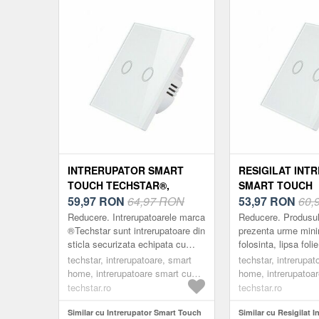
INTRERUPATOR SMART
RESIGILAT INT
TOUCH TECHSTAR®,
SMART TOUCH
WIRELESS 2.4GHZ, STICLA
59,97
RON
64,97 RON
TECHSTAR®, WI
53,97
RON
60,
SECURIZATA, DESIGN
2.4GHZ, STICLA
Reducere. Intrerupatoarele marca
Reducere. Produsul
MODERN, ILUMINARE LED,
SECURIZATA, D
®Techstar sunt intrerupatoare din
prezenta urme min
sticla securizata echipata cu
folosinta, lipsa foli
2 FAZE, ALB
MODERN, ILUMI
butoane ce pot fi controlate tactil
cutie deteriorata/li
techstar, intrerupatoare, smart
2 FAZE, ALB
techstar, intrerupat
si cu functii smart. Sun...
zgarieturi etc. Intr
home, intrerupatoare smart cu
home, intrerupatoa
marca ®Te...
wifi
wifi
techstar.ro
techstar.ro
Similar cu Intrerupator Smart Touch
Similar cu Resigilat I