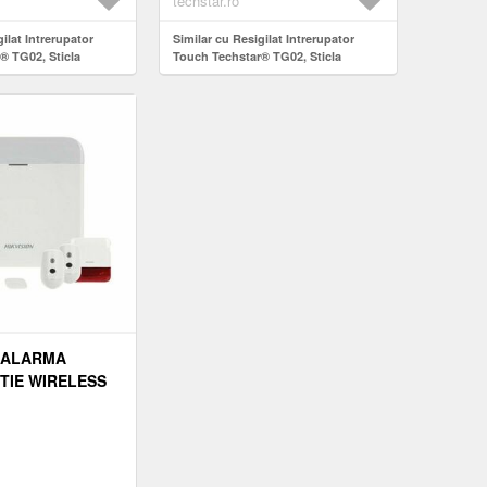
techstar.ro
ilat Intrerupator
Similar cu Resigilat Intrerupator
® TG02, Sticla
Touch Techstar® TG02, Sticla
sign Modern,
Securizata, Design Modern,
1 Faza, Alb
Iluminare LED, 3 Faze, Alb
 ALARMA
TIE WIRELESS
AX PRO DS-
, LAN, WI-FI,
RTITII, 64
, 32