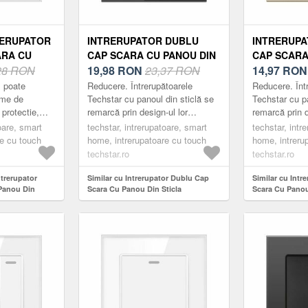
RERUPATOR
INTRERUPATOR DUBLU
INTRERUPA
ARA CU
CAP SCARA CU PANOU DIN
CAP SCARA
CLA
28 RON
STICLA SECURIZATA
19,98
RON
23,37 RON
STICLA SE
14,97
RO
ECHSTAR®
TECHSTAR® TGS 01, 220V,
TECHSTAR® 
 poate
Reducere. Întrerupătoarele
Reducere. Înt
A, 86 X 86
16A, 86 X 86 MM, NEGRU,
16A, 86 X 8
ime de
Techstar cu panoul din sticlă se
Techstar cu pa
e protectie,
remarcă prin design-ul lor
remarcă prin d
 MODULE
CU 2 MODULE
2 MODULE
psa, usoare
compact, elegant și minimalist.
compact, eleg
oare, smart
techstar, intrerupatoare, smart
techstar, intr
erupătoarele
Acestea sunt practice, fabricate
Acestea sunt p
re cu touch
home, intrerupatoare cu touch
home, intreru
din m...
din m...
techstar.ro
techstar.ro
ntrerupator
Similar cu Intrerupator Dublu Cap
Similar cu Intr
Panou Din
Scara Cu Panou Din Sticla
Scara Cu Panou
hstar® TGS 01,
Securizata Techstar® TGS 01, 220V,
Securizata Tec
, Alb, cu 2
16A, 86 X 86 Mm, Negru, cu 2 Module
16A, 86 X 86 M