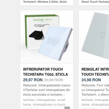
Techstar®, Wireless 2.4GHz, Sticla
Smart Touch Techstar
Securizata, Design Modern,
2.4GHz, Sticla Securi
Iluminare LED, 2 Faze, Alb
Modern, Iluminare LE
INTRERUPATOR TOUCH
RESIGILAT INT
TECHSTAR® TG02, STICLA
TOUCH TECHST
SECURIZATA, DESIGN
29,97
RON
39,98 RON
STICLA SECURI
24,98
RON
MODERN, ILUMINARE LED,
DESIGN MODER
Reducere. Intrerupatoarele marca
Reducere. Fa-ti via
3 FAZE, ALB
ILUMINARE LED,
®Techstar sunt intrerupatoare din
cu Intrerupatorul T
sticla securizata si butoane
Techstar®, o alter
ALB
touch Intrerupatorul Techstar®
la intrerupatoarele 
techstar, intrerupatoare, smart
techstar, intrerupat
are un design minimalist, crea...
Intrerupatoarele m
home, intrerupatoare cu touch
home, intrerupatoa
su...