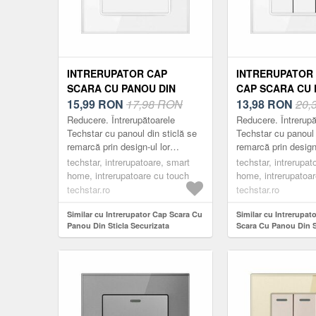
INTRERUPATOR CAP
INTRERUPATOR 
SCARA CU PANOU DIN
CAP SCARA CU 
STICLA SECURIZATA
15,99
RON
17,98 RON
STICLA SECURI
13,98
RON
20,
TECHSTAR® TGS 01, 220V,
TECHSTAR® TGS 
Reducere. Întrerupătoarele
Reducere. Întrerupă
16A, 86 X 86 MM, ALB, CU 1
16A, 86 X 86 MM
Techstar cu panoul din sticlă se
Techstar cu panoul 
remarcă prin design-ul lor
remarcă prin design-
MODUL
FAZE
compact, elegant și minimalist.
compact, elegant și
techstar, intrerupatoare, smart
techstar, intrerupat
Acestea sunt practice, fabricate
Acestea sunt practi
home, intrerupatoare cu touch
home, intrerupatoa
din m...
din m...
techstar.ro
techstar.ro
Similar cu Intrerupator Cap Scara Cu
Similar cu Intrerupat
Panou Din Sticla Securizata
Scara Cu Panou Din S
Techstar® TGS 01, 220V, 16A, 86 X 86
Securizata Techstar®
Mm, Alb, cu 1 Modul
16A, 86 X 86 Mm, Alb,