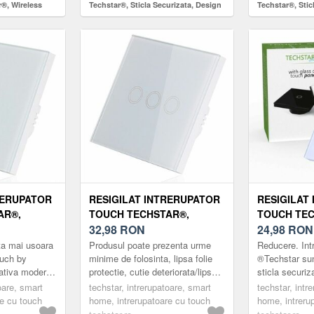
®, Wireless
Techstar®, Sticla Securizata, Design
Techstar®, Stic
zata, Design
Modern, Iluminare LED, 3 Faze, Alb
Modern, Ilumin
D, 2 Faze, Alb
RERUPATOR
RESIGILAT INTRERUPATOR
RESIGILAT
AR®,
TOUCH TECHSTAR®,
TOUCH TEC
ZATA,
STICLA SECURIZATA,
32,98
RON
STICLA SE
24,98
RON
N,
DESIGN MODERN,
DESIGN MO
ta mai usoara
Produsul poate prezenta urme
Reducere. Int
 1 FAZA,
ILUMINARE LED, 3 FAZE,
ILUMINARE 
ouch by
minime de folosinta, lipsa folie
®Techstar sun
nativa moderna
protectie, cutie deteriorata/lipsa,
sticla securiz
ALB
ALB
clasice.
usoare zgarieturi etc. Fa-ti viata
touch Intreru
oare, smart
techstar, intrerupatoare, smart
techstar, intr
arca ®Techstar
mai usoara cu ...
are un design 
re cu touch
home, intrerupatoare cu touch
home, intreru