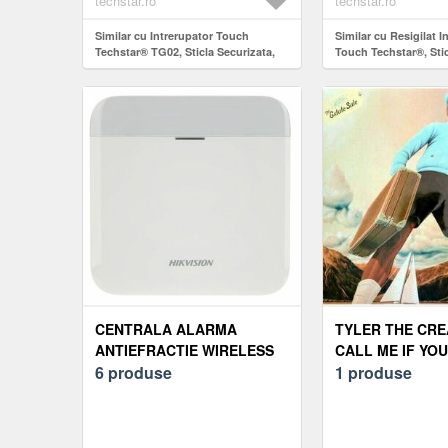
techstar.ro
techstar.ro
Similar cu Intrerupator Touch
Similar cu Resigilat I
Techstar® TG02, Sticla Securizata,
Touch Techstar®, Stic
Design Modern, Iluminare LED, 3
Design Modern, Ilumi
Faze, Alb
Faza, Alb
CENTRALA ALARMA
TYLER THE CRE
ANTIEFRACTIE WIRELESS
CALL ME IF YOU
HIKVISION AX PRO DS-
6 produse
THE ESTATE SAL
1 produse
PWA64-L-WE, LAN, WIFI,
EDITION) (BLUE
GPRS, 16 PARTITII, 64
COLOURED) (3 L
ZONE/IESIRI, 32
VINIL