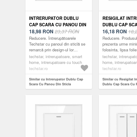
INTRERUPATOR DUBLU
RESIGILAT INT
CAP SCARA CU PANOU DIN
DUBLU CAP SC
STICLA SECURIZATA
18,98
RON
23,37 RON
PANOU DIN STI
16,18
RON
18,
TECHSTAR® TGS 01, 220V,
SECURIZATA T
Reducere. Întrerupătoarele
Reducere. Produsul
16A, 86 X 86 MM, ALB, CU 2
TGS 01, 220V, 16
Techstar cu panoul din sticlă se
prezenta urme min
remarcă prin design-ul lor
folosinta, lipsa foli
MODULE
MM, ALB, CU 2
compact, elegant și minimalist.
cutie deteriorata/li
techstar, intrerupatoare, smart
techstar, intrerupat
Acestea sunt practice, fabricate
zgarieturi etc. Într
home, intrerupatoare cu touch
home, intrerupatoa
din m...
Techstar ...
techstar.ro
techstar.ro
Similar cu Intrerupator Dublu Cap
Similar cu Resigilat I
Scara Cu Panou Din Sticla
Dublu Cap Scara Cu 
Securizata Techstar® TGS 01, 220V,
Sticla Securizata Tec
16A, 86 X 86 Mm, Alb, cu 2 Module
220V, 16A, 86 X 86 Mm
Module