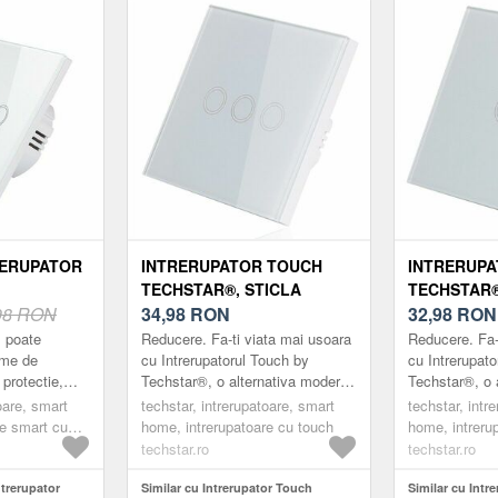
RERUPATOR
INTRERUPATOR TOUCH
INTRERUP
TECHSTAR®, STICLA
TECHSTAR®
RELESS
98 RON
SECURIZATA, DESIGN
34,98
RON
SECURIZAT
32,98
RON
MODERN, ILUMINARE LED,
MODERN, I
 poate
Reducere. Fa-ti viata mai usoara
Reducere. Fa-
ESIGN
3 FAZE, ALB
1 FAZA, AL
ime de
cu Intrerupatorul Touch by
cu Intrerupat
e protectie,
Techstar®, o alternativa moderna
Techstar®, o 
NARE LED,
psa, usoare
la intrerupatoarele clasice.
la intrerupato
oare, smart
techstar, intrerupatoare, smart
techstar, intr
erupatoarele
Intrerupatoarele marca ®Techstar
Intrerupatoar
re smart cu
home, intrerupatoare cu touch
home, intreru
su...
su...
techstar.ro
techstar.ro
ntrerupator
Similar cu Intrerupator Touch
Similar cu Intr