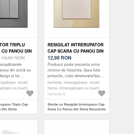
TOR TRIPLU
RESIGILAT INTRERUPATOR
 CU PANOU DIN
CAP SCARA CU PANOU DIN
CURIZATA
N
19,60 RON
STICLA SECURIZATA
12,98
RON
TGS 01, 220V,
TECHSTAR® TGS 01, 220V,
rerupătoarele
Produsul poate prezenta urme
6 MM, GRI, CU 3
16A, 86 X 86 MM, AURIU, CU
noul din sticlă se
minime de folosinta, lipsa folie
esign-ul lor
protectie, cutie deteriorata/lipsa,
1 MODUL
ant și minimalist.
usoare zgarieturi etc.
erupatoare, smart
techstar, intrerupatoare, smart
ractice, fabricate
Întrerupătoarele Techstar ...
patoare cu touch
home, intrerupatoare cu touch
techstar.ro
erupator Triplu Cap
Similar cu Resigilat Intrerupator Cap
 Din Sticla
Scara Cu Panou din Sticla Securizata
hstar® TGS 01, 220V,
Techstar® TGS 01, 220V, 16A, 86 x 86
, Gri, cu 3 Faze
mm, Auriu, cu 1 Modul