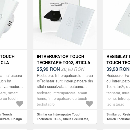
 TOUCH
INTRERUPATOR TOUCH
RESIGILAT
ICLA
TECHSTAR® TG02, STICLA
TOUCH TEC
ESIGN
SECURIZATA, DESIGN
25,99
RON
28,98 RON
STICLA SE
39,98
RON
NARE LED,
MODERN, ILUMINARE LED,
DESIGN MO
ta mai usoara
Reducere. Intrerupatoarele marca
Reducere. Fa-
2 FAZE, ALB
ILUMINARE 
ouch by
®Techstar sunt intrerupatoare din
cu Intrerupat
nativa moderna
sticla securizata si butoane
Techstar®, o 
ALB
clasice.
touch Intrerupatorul Techstar®
la intrerupato
oare, smart
techstar, intrerupatoare, smart
techstar, intr
arca ®Techstar
are un design minimalist, crea...
Intrerupatoar
re cu touch
home, intrerupatoare cu touch
home, intreru
su...
techstar.ro
techstar.ro
or Touch
Similar cu Intrerupator Touch
Similar cu Resig
urizata, Design
Techstar® TG02, Sticla Securizata,
Touch Techstar®
D, 2 Faze, Alb
Design Modern, Iluminare LED, 2
Design Modern,
Faze, Alb
Faze, Alb