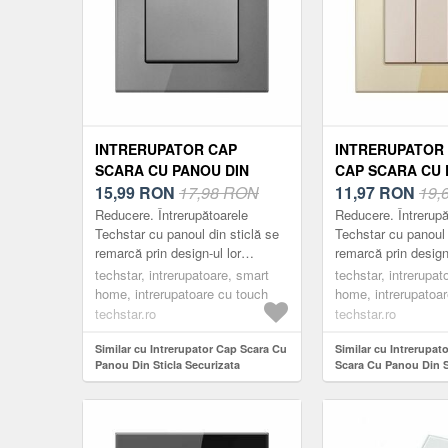
INTRERUPATOR CAP
INTRERUPATOR 
SCARA CU PANOU DIN
CAP SCARA CU 
STICLA SECURIZATA
15,99
RON
17,98 RON
STICLA SECURI
11,97
RON
19,
TECHSTAR® TGS 01, 220V,
TECHSTAR® TGS 
Reducere. Întrerupătoarele
Reducere. Întrerupă
16A, 86 X 86 MM, GRI, CU 1
16A, 86 X 86 MM
Techstar cu panoul din sticlă se
Techstar cu panoul 
remarcă prin design-ul lor
remarcă prin design-
MODUL
3 FAZE
compact, elegant și minimalist.
compact, elegant și
techstar, intrerupatoare, smart
techstar, intrerupat
Acestea sunt practice, fabricate
Acestea sunt practi
home, intrerupatoare cu touch
home, intrerupatoa
din m...
din m...
techstar.ro
techstar.ro
Similar cu Intrerupator Cap Scara Cu
Similar cu Intrerupat
Panou Din Sticla Securizata
Scara Cu Panou Din S
Techstar® TGS 01, 220V, 16A, 86 X 86
Securizata Techstar®
Mm, Gri, cu 1 Modul
16A, 86 X 86 Mm, auri