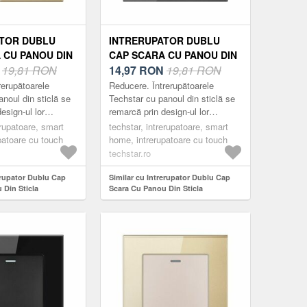
TOR DUBLU
INTRERUPATOR DUBLU
 CU PANOU DIN
CAP SCARA CU PANOU DIN
CURIZATA
N
19,81 RON
STICLA SECURIZATA
14,97
RON
19,81 RON
TGS 01, 220V,
TECHSTAR® TGS 01, 220V,
rerupătoarele
Reducere. Întrerupătoarele
6 MM, AURIU, CU
16A, 86 X 86 MM, GRI, CU 2
noul din sticlă se
Techstar cu panoul din sticlă se
esign-ul lor
remarcă prin design-ul lor
MODULE
ant și minimalist.
compact, elegant și minimalist.
erupatoare, smart
techstar, intrerupatoare, smart
ractice, fabricate
Acestea sunt practice, fabricate
patoare cu touch
home, intrerupatoare cu touch
din m...
techstar.ro
erupator Dublu Cap
Similar cu Intrerupator Dublu Cap
 Din Sticla
Scara Cu Panou Din Sticla
hstar® TGS 01, 220V,
Securizata Techstar® TGS 01, 220V,
m, Auriu, cu 2 Module
16A, 86 X 86 Mm, Gri, cu 2 Module