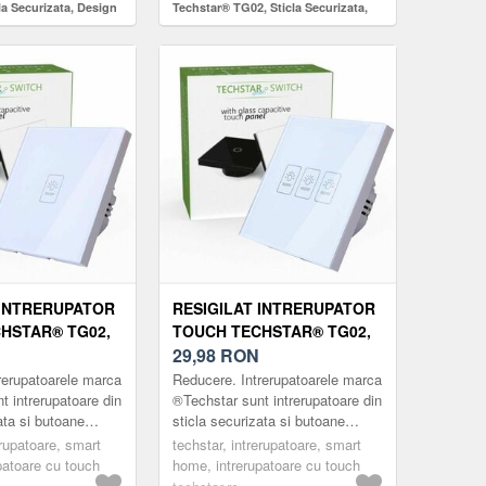
la Securizata, Design
Techstar® TG02, Sticla Securizata,
are LED, 1 Faza, Alb
Design Modern, Iluminare LED, 1
Faza, Alb
 INTRERUPATOR
RESIGILAT INTRERUPATOR
HSTAR® TG02,
TOUCH TECHSTAR® TG02,
CURIZATA,
STICLA SECURIZATA,
29,98
RON
DERN,
DESIGN MODERN,
rerupatoarele marca
Reducere. Intrerupatoarele marca
LED, 1 FAZA,
ILUMINARE LED, 3 FAZE,
t intrerupatoare din
®Techstar sunt intrerupatoare din
ata si butoane
sticla securizata si butoane
ALB
patorul Techstar®
touch Intrerupatorul Techstar®
erupatoare, smart
techstar, intrerupatoare, smart
minimalist, crea...
are un design minimalist, crea...
patoare cu touch
home, intrerupatoare cu touch