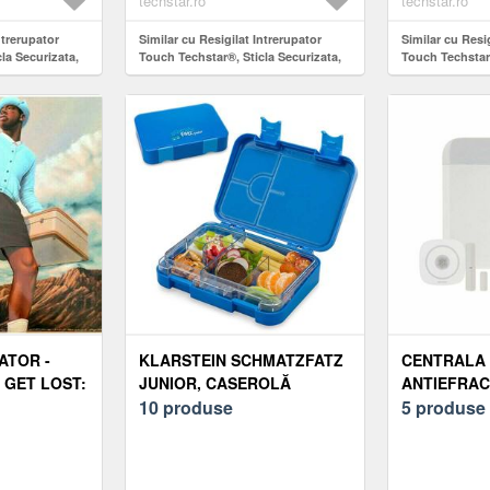
techstar.ro
techstar.ro
ntrerupator
Similar cu Resigilat Intrerupator
Similar cu Resig
la Securizata,
Touch Techstar®, Sticla Securizata,
Touch Techstar
nare LED, 1
Design Modern, Iluminare LED, 3
Securizata, De
Faze, Alb
Iluminare LED, 
ATOR -
KLARSTEIN SCHMATZFATZ
CENTRALA
 GET LOST:
JUNIOR, CASEROLĂ
ANTIEFRAC
E (LIMITED
PENTRU GUSTARE, 6
10 produse
HIKVISION 
5 produse
COMPARTIMENTE, 21, 3 ×
PWA64-L-WE
P) DISC DE
15 × 4, 5 CM (L × Î × A)
GPRS, 16 PA
ZONE/IESIRI