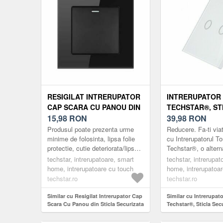
RESIGILAT INTRERUPATOR
INTRERUPATOR
CAP SCARA CU PANOU DIN
TECHSTAR®, ST
STICLA SECURIZATA
15,98
RON
SECURIZATA, D
39,98
RON
TECHSTAR® TGS 01, 220V,
MODERN, ILUMI
Produsul poate prezenta urme
Reducere. Fa-ti via
16A, 86 X 86 MM, NEGRU,
2 FAZE, ALB
minime de folosinta, lipsa folie
cu Intrerupatorul T
protectie, cutie deteriorata/lipsa,
Techstar®, o alter
CU 1 MODUL
usoare zgarieturi etc.
la intrerupatoarele 
techstar, intrerupatoare, smart
techstar, intrerupat
Întrerupătoarele Techstar ...
Intrerupatoarele m
home, intrerupatoare cu touch
home, intrerupatoa
su...
techstar.ro
techstar.ro
Similar cu Resigilat Intrerupator Cap
Similar cu Intrerupat
Scara Cu Panou din Sticla Securizata
Techstar®, Sticla Sec
Techstar® TGS 01, 220V, 16A, 86 x 86
Modern, Iluminare LE
mm, Negru, cu 1 Modul