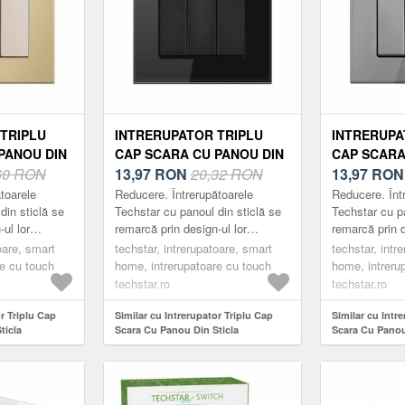
TRIPLU
INTRERUPATOR TRIPLU
INTRERUPA
PANOU DIN
CAP SCARA CU PANOU DIN
CAP SCARA
ZATA
60 RON
STICLA SECURIZATA
13,97
RON
20,32 RON
STICLA SE
13,97
RO
01, 220V,
TECHSTAR® TGS 01, 220V,
TECHSTAR® 
toarele
Reducere. Întrerupătoarele
Reducere. Înt
, AURIU, CU
16A, 86 X 86 MM, NEGRU,
16A, 86 X 8
din sticlă se
Techstar cu panoul din sticlă se
Techstar cu pa
ul lor
remarcă prin design-ul lor
remarcă prin d
CU 3 FAZE
FAZE
 minimalist.
compact, elegant și minimalist.
compact, eleg
oare, smart
techstar, intrerupatoare, smart
techstar, intr
ce, fabricate
Acestea sunt practice, fabricate
Acestea sunt p
re cu touch
home, intrerupatoare cu touch
home, intreru
din m...
din m...
techstar.ro
techstar.ro
or Triplu Cap
Similar cu Intrerupator Triplu Cap
Similar cu Intr
ticla
Scara Cu Panou Din Sticla
Scara Cu Panou
 TGS 01, 220V,
Securizata Techstar® TGS 01, 220V,
Securizata Tec
u, cu 3 Faze
16A, 86 X 86 Mm, Negru, cu 3 Faze
16A, 86 X 86 Mm