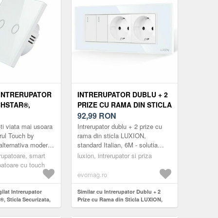
 INTRERUPATOR
INTRERUPATOR DUBLU + 2
HSTAR®,
PRIZE CU RAMA DIN STICLA
CURIZATA,
LUXION, STANDARD
92,99
RON
DERN,
ITALIAN, 6M (ALB)
ti viata mai usoara
Intrerupator dublu + 2 prize cu
LED, 2 FAZE,
orul Touch by
rama din sticla LUXION,
alternativa moderna
standard Italian, 6M - solutia
arele clasice.
ideala pentru casa sau spatiul
erupatoare, smart
luxion, intrerupator si priza
ele marca ®Techstar
tau. Bucura-te de un design r...
patoare cu touch
evomag.ro
ilat Intrerupator
Similar cu Intrerupator Dublu + 2
, Sticla Securizata,
Prize cu Rama din Sticla LUXION,
 Iluminare LED, 2
Standard Italian, 6M (Alb)