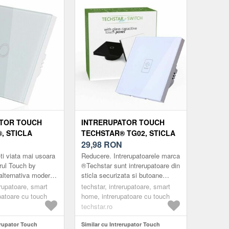
ATOR TOUCH
INTRERUPATOR TOUCH
, STICLA
TECHSTAR® TG02, STICLA
A, DESIGN
SECURIZATA, DESIGN
29,98
RON
LUMINARE LED,
MODERN, ILUMINARE LED,
ti viata mai usoara
Reducere. Intrerupatoarele marca
B
1 FAZA, ALB
orul Touch by
®Techstar sunt intrerupatoare din
alternativa moderna
sticla securizata si butoane
arele clasice.
touch Intrerupatorul Techstar®
erupatoare, smart
techstar, intrerupatoare, smart
ele marca ®Techstar
are un design minimalist, crea...
patoare cu touch
home, intrerupatoare cu touch
techstar.ro
erupator Touch
Similar cu Intrerupator Touch