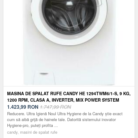
MASINA DE SPALAT RUFE CANDY HE 1294TWM6/1-S, 9 KG,
1200 RPM, CLASA A, INVERTER, MIX POWER SYSTEM
(ALB)
1.423,99
RON
1.747,99 RON
Reducere. Ultra Igienă Noul Ultra Hygiene de la Candy știe exact
cum să aibă grijă de hainele tale. Datorită sistemului inovator
Hygiene-pro, puteți profita ...
candy, masini de spalat rufe