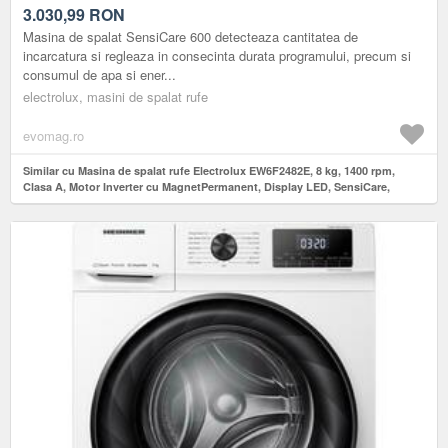
MAGNETPERMANENT, DISPLAY LED, SENSICARE,
3.030,99
RON
TIMEMANAGER (ALB)
Masina de spalat SensiCare 600 detecteaza cantitatea de
incarcatura si regleaza in consecinta durata programului, precum si
consumul de apa si ener...
electrolux, masini de spalat rufe
evomag.ro
Similar cu Masina de spalat rufe Electrolux EW6F2482E, 8 kg, 1400 rpm,
Clasa A, Motor Inverter cu MagnetPermanent, Display LED, SensiCare,
TimeManager (Alb)