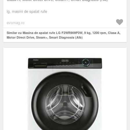
lg, masini de spalat rufe
evomag.ro
Similar cu Masina de spalat rufe LG F2WR909P3W, 9 kg, 1200 rpm, Clasa A,
Motor Direct Drive, Steam+, Smart Diagnosis (Alb)