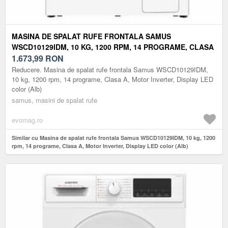
MASINA DE SPALAT RUFE FRONTALA SAMUS
WSCD10129IDM, 10 KG, 1200 RPM, 14 PROGRAME, CLASA
A, MOTOR INVERTER, DISPLAY LED COLOR (ALB)
1.673,99
RON
Reducere. Masina de spalat rufe frontala Samus WSCD10129IDM,
10 kg, 1200 rpm, 14 programe, Clasa A, Motor Inverter, Display LED
color (Alb)
samus, masini de spalat rufe
evomag.ro
Similar cu Masina de spalat rufe frontala Samus WSCD10129IDM, 10 kg, 1200
rpm, 14 programe, Clasa A, Motor Inverter, Display LED color (Alb)