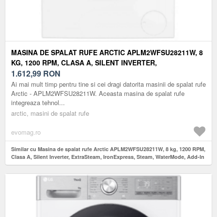
MASINA DE SPALAT RUFE ARCTIC APLM2WFSU28211W, 8
KG, 1200 RPM, CLASA A, SILENT INVERTER,
EXTRASTEAM, IRONEXPRESS, STEAM, WATERMODE, ADD-
1.612,99
RON
IN (ALB)
Ai mai mult timp pentru tine si cei dragi datorita masinii de spalat rufe
Arctic - APLM2WFSU28211W. Aceasta masina de spalat rufe
integreaza tehnol...
arctic, masini de spalat rufe
evomag.ro
Similar cu Masina de spalat rufe Arctic APLM2WFSU28211W, 8 kg, 1200 RPM,
Clasa A, Silent Inverter, ExtraSteam, IronExpress, Steam, WaterMode, Add-In
(Alb)