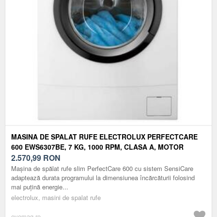
MASINA DE SPALAT RUFE ELECTROLUX PERFECTCARE
600 EWS6307BE, 7 KG, 1000 RPM, CLASA A, MOTOR
INVERTER CU MAGNET PERMANENT, SOFT PLUS (ALB)
2.570,99
RON
Mașina de spălat rufe slim PerfectCare 600 cu sistem SensiCare
adaptează durata programului la dimensiunea încărcăturii folosind
mai puţină energie...
electrolux, masini de spalat rufe
evomag.ro