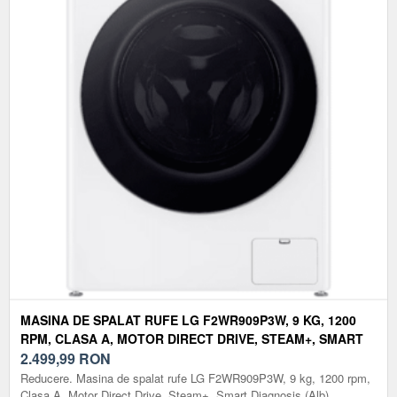
MASINA DE SPALAT RUFE LG F2WR909P3W, 9 KG, 1200
RPM, CLASA A, MOTOR DIRECT DRIVE, STEAM+, SMART
DIAGNOSIS (ALB)
2.499,99
RON
Reducere. Masina de spalat rufe LG F2WR909P3W, 9 kg, 1200 rpm,
Clasa A, Motor Direct Drive, Steam+, Smart Diagnosis (Alb)