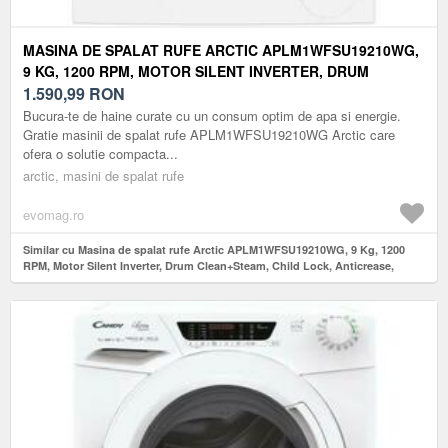
MASINA DE SPALAT RUFE ARCTIC APLM1WFSU19210WG,
9 KG, 1200 RPM, MOTOR SILENT INVERTER, DRUM
CLEAN+STEAM, CHILD LOCK, ANTICREASE, DIGITAL
1.590,99
RON
DISPLAY, ADD-IN, CLASA A (ALB)
Bucura-te de haine curate cu un consum optim de apa si energie.
Gratie masinii de spalat rufe APLM1WFSU19210WG Arctic care
ofera o solutie compacta...
arctic, masini de spalat rufe
evomag.ro
Similar cu Masina de spalat rufe Arctic APLM1WFSU19210WG, 9 Kg, 1200
RPM, Motor Silent Inverter, Drum Clean+Steam, Child Lock, Anticrease,
Digital Display, Add-In, Clasa A (Alb)