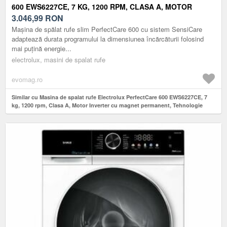
600 EWS6227CE, 7 KG, 1200 RPM, CLASA A, MOTOR
INVERTER CU MAGNET PERMANENT, TEHNOLOGIE
3.046,99
RON
SENSICARE, DISPLAY LED (ALB)
Mașina de spălat rufe slim PerfectCare 600 cu sistem SensiCare
adaptează durata programului la dimensiunea încărcăturii folosind
mai puţină energie...
electrolux, masini de spalat rufe
evomag.ro
Similar cu Masina de spalat rufe Electrolux PerfectCare 600 EWS6227CE, 7
kg, 1200 rpm, Clasa A, Motor Inverter cu magnet permanent, Tehnologie
SensiCare, Display LED (Alb)