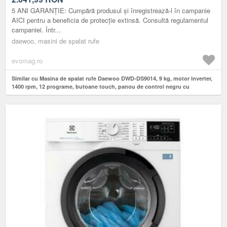
COLORATE, USA DUBLA NEAGRA, CLASA A (ALB)
5 ANI GARANȚIE: Cumpără produsul și înregistrează-l în campanie
AICI pentru a beneficia de protecție extinsă. Consultă regulamentul
campaniei. Într...
daewoo, masini de spalat rufe
evomag.ro
Similar cu Masina de spalat rufe Daewoo DWD-DS9014, 9 kg, motor inverter,
1400 rpm, 12 programe, butoane touch, panou de control negru cu
pictograme colorate, usa dubla neagra, Clasa A (Alb)