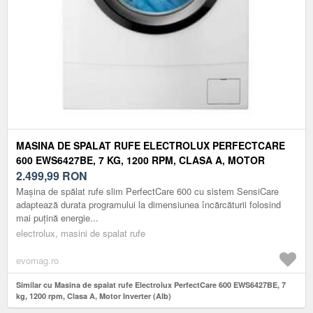
MASINA DE SPALAT RUFE ELECTROLUX PERFECTCARE
600 EWS6427BE, 7 KG, 1200 RPM, CLASA A, MOTOR
INVERTER (ALB)
2.499,99
RON
Mașina de spălat rufe slim PerfectCare 600 cu sistem SensiCare
adaptează durata programului la dimensiunea încărcăturii folosind
mai puţină energie...
electrolux, masini de spalat rufe
evomag.ro
Similar cu Masina de spalat rufe Electrolux PerfectCare 600 EWS6427BE, 7
kg, 1200 rpm, Clasa A, Motor Inverter (Alb)