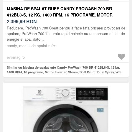
MASINA DE SPALAT RUFE CANDY PROWASH 700 BR
412BL8-S, 12 KG, 1400 RPM, 16 PROGRAME, MOTOR
INVERTER, STEAM, SOFT DRUM, DUAL SPRAY, WIFI,
2.399,99
RON
CLASA A (ALB)
Reducere. ProWash 700 Creat pentru a face fata oricarei provocari de
spalare, ProWash 700 iti curata rapid hainele cu un consum minim de
energie si apa, dato...
candy, masini de spalat rufe
evomag.ro
Similar cu Masina de spalat rufe Candy ProWash 700 BR 412BL8-S, 12 kg,
1400 RPM, 16 programe, Motor Inverter, Steam, Soft Drum, Dual Spray, Wifi,
Clasa A (Alb)