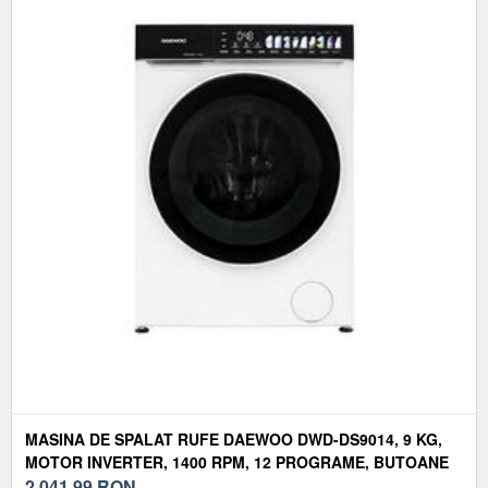
MASINA DE SPALAT RUFE DAEWOO DWD-DS9014, 9 KG,
MOTOR INVERTER, 1400 RPM, 12 PROGRAME, BUTOANE
TOUCH, PANOU DE CONTROL NEGRU CU PICTOGRAME
2.041,99
RON