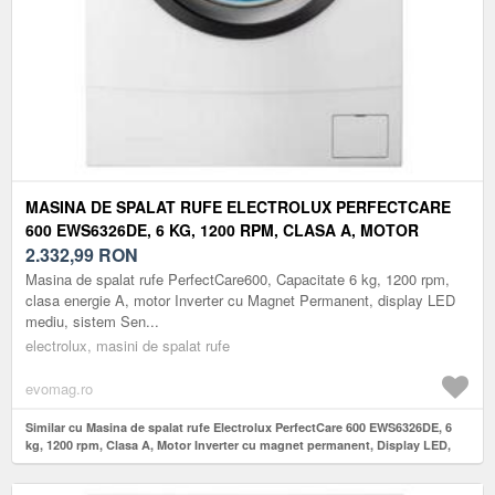
MASINA DE SPALAT RUFE ELECTROLUX PERFECTCARE
600 EWS6326DE, 6 KG, 1200 RPM, CLASA A, MOTOR
INVERTER CU MAGNET PERMANENT, DISPLAY LED,
2.332,99
RON
SISTEM SENSICARE (ALB)
Masina de spalat rufe PerfectCare600, Capacitate 6 kg, 1200 rpm,
clasa energie A, motor Inverter cu Magnet Permanent, display LED
mediu, sistem Sen...
electrolux, masini de spalat rufe
evomag.ro
Similar cu Masina de spalat rufe Electrolux PerfectCare 600 EWS6326DE, 6
kg, 1200 rpm, Clasa A, Motor Inverter cu magnet permanent, Display LED,
Sistem SensiCare (Alb)