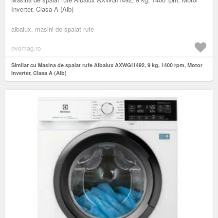
Inverter, Clasa A (Alb)
albalux, masini de spalat rufe
evomag.ro
Similar cu Masina de spalat rufe Albalux AXWGI1492, 9 kg, 1400 rpm, Motor
Inverter, Clasa A (Alb)