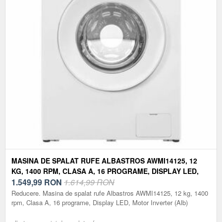
MASINA DE SPALAT RUFE ALBASTROS AWMI14125, 12
KG, 1400 RPM, CLASA A, 16 PROGRAME, DISPLAY LED,
MOTOR INVERTER (ALB)
1.549,99
RON
1.614,99 RON
Reducere. Masina de spalat rufe Albastros AWMI14125, 12 kg, 1400
rpm, Clasa A, 16 programe, Display LED, Motor Inverter (Alb)