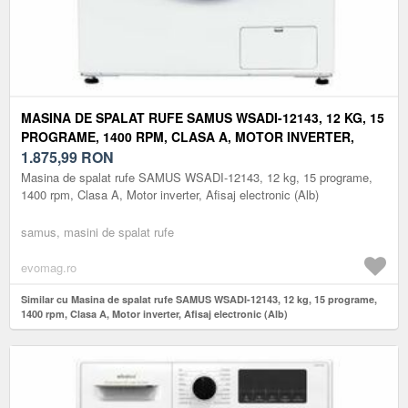
MASINA DE SPALAT RUFE SAMUS WSADI-12143, 12 KG, 15
PROGRAME, 1400 RPM, CLASA A, MOTOR INVERTER,
AFISAJ ELECTRONIC (ALB)
1.875,99
RON
Masina de spalat rufe SAMUS WSADI-12143, 12 kg, 15 programe,
1400 rpm, Clasa A, Motor inverter, Afisaj electronic (Alb)
samus, masini de spalat rufe
evomag.ro
Similar cu Masina de spalat rufe SAMUS WSADI-12143, 12 kg, 15 programe,
1400 rpm, Clasa A, Motor inverter, Afisaj electronic (Alb)