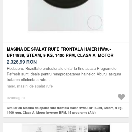
MASINA DE SPALAT RUFE FRONTALA HAIER HW90-
BP14939, STEAM, 9 KG, 1400 RPM, CLASA A, MOTOR
INVERTER BPM, 15 PROGRAME (ALB)
2.326,99
RON
Reducere. Rezultate profesionale chiar la tine acasa Programele
Refresh sunt ideale pentru reimprospatarea hainelor. Aburul asigura
tratarea eficienta a rufe...
haier, masini de spalat rufe
evomag.ro
Similar cu Masina de spalat rufe frontala Haier HW90-BP14939, Steam, 9 kg,
1400 rpm, Clasa A, Motor inverter BPM, 15 programe (Alb)