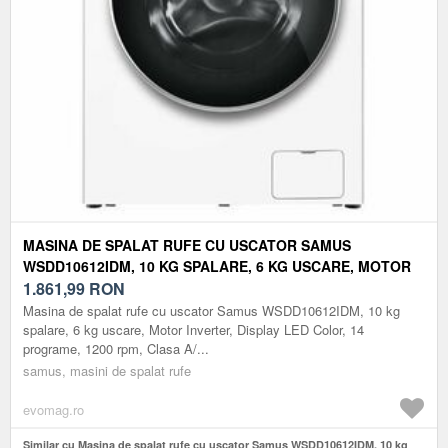
MASINA DE SPALAT RUFE CU USCATOR SAMUS
WSDD10612IDM, 10 KG SPALARE, 6 KG USCARE, MOTOR
INVERTER, DISPLAY LED COLOR, 14 PROGRAME, 1200
1.861,99
RON
RPM, CLASA A/E (ALB)
Masina de spalat rufe cu uscator Samus WSDD10612IDM, 10 kg
spalare, 6 kg uscare, Motor Inverter, Display LED Color, 14
programe, 1200 rpm, Clasa A/...
samus, masini de spalat rufe
evomag.ro
Similar cu Masina de spalat rufe cu uscator Samus WSDD10612IDM, 10 kg