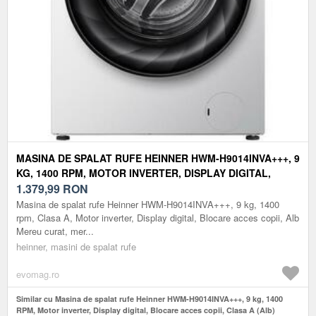
MASINA DE SPALAT RUFE HEINNER HWM-H9014INVA+++, 9
KG, 1400 RPM, MOTOR INVERTER, DISPLAY DIGITAL,
BLOCARE ACCES COPII, CLASA A (ALB)
1.379,99
RON
Masina de spalat rufe Heinner HWM-H9014INVA+++, 9 kg, 1400
rpm, Clasa A, Motor inverter, Display digital, Blocare acces copii, Alb
Mereu curat, mer...
heinner, masini de spalat rufe
evomag.ro
Similar cu Masina de spalat rufe Heinner HWM-H9014INVA+++, 9 kg, 1400
RPM, Motor inverter, Display digital, Blocare acces copii, Clasa A (Alb)