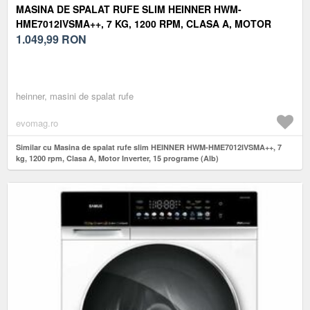
MASINA DE SPALAT RUFE SLIM HEINNER HWM-
HME7012IVSMA++, 7 KG, 1200 RPM, CLASA A, MOTOR
INVERTER, 15 PROGRAME (ALB)
1.049,99
RON
heinner, masini de spalat rufe
evomag.ro
Similar cu Masina de spalat rufe slim HEINNER HWM-HME7012IVSMA++, 7
kg, 1200 rpm, Clasa A, Motor Inverter, 15 programe (Alb)