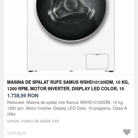
MASINA DE SPALAT RUFE SAMUS WSHD10120IDM, 10 KG,
1200 RPM, MOTOR INVERTER, DISPLAY LED COLOR, 10
PROGRAME, CLASA A (ALB)
1.738,99
RON
Reducere. Masina de spalat rufe Samus WSHD10120IDM, 10 kg,
1200 rpm, Motor Inverter, Display LED Color, 10 programe, Clasa A
(Alb)
samus, masini de spalat rufe
evomag.ro