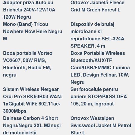
Adaptor priza Auto cu
Ortovox Jachetă Fleece
Bricheta 240V-12V/10A
Grid M Green Forest L
120W Negru
Mono (Band) Tricou
Dispozitiv de bruiaj
Nowhere Now Here Negru
microfoane si
M
reportofoane SEL-324A
SPEAKER, 4 m
Boxa portabila Vortex
Boxa Portabila Wireless
VO2607, 50W RMS,
Bluetooth/AUX/TF
Bluetooth, Radio FM,
Card/USB/FM/MIC Lumina
negru
LED, Design Felinar, 10W,
Negru
Sistem Wireless Netgear
Set fotocelule pentru
Orbi Pro SRK60B03 WAN:
bariere STOP/PASS DEA
1xGigabit WiFi: 802.11ac-
105, 20 m, ingropat
3000Mbps
Dainese Carbon 4 Short
Ortovox Westalpen
Negru/Negru 3XL Mănuși
Swisswool Jacket M Petrol
de motocicletă
Blue L