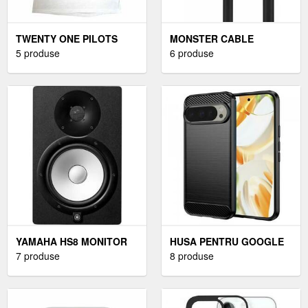
TWENTY ONE PILOTS
MONSTER CABLE
TRICOU SIDE STAND
5 produse
PROLINK STUDIO PRO
6 produse
RINGER UNISEX WHITE M
2000 NEGRU 3 M
YAMAHA HS8 MONITOR
HUSA PENTRU GOOGLE
ACTIV DE STUDIO 1 BUC
7 produse
PIXEL 9 / 9 PRO, NEAGRA
8 produse