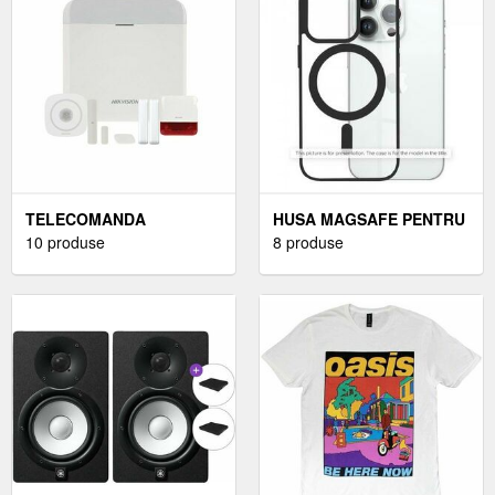
TELECOMANDA
HUSA MAGSAFE PENTRU
WIRELESS AX PRO
10 produse
APPLE IPHONE 17 PRO,
8 produse
HIKVISION DS-PKF1-WE
TECHSUIT, PRO, NEAGRA