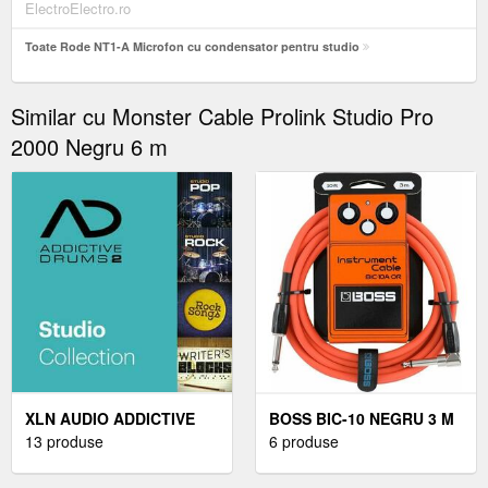
ElectroElectro.ro
Toate Rode NT1-A Microfon cu condensator pentru studio
Similar cu Monster Cable Prolink Studio Pro
2000 Negru 6 m
XLN AUDIO ADDICTIVE
BOSS BIC-10 NEGRU 3 M
DRUMS 2: STUDIO
13 produse
DREPT - DREPT
6 produse
COLLECTION (PRODUS
DIGITAL)