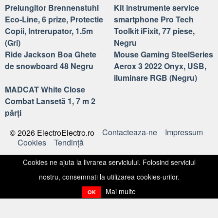
Prelungitor Brennenstuhl
Kit instrumente service
Eco-Line, 6 prize, Protectie
smartphone Pro Tech
Copii, Intrerupator, 1.5m
Toolkit iFixit, 77 piese,
(Gri)
Negru
Ride Jackson Boa Ghete
Mouse Gaming SteelSeries
de snowboard 48 Negru
Aerox 3 2022 Onyx, USB,
iluminare RGB (Negru)
MADCAT White Close
Combat Lansetă 1, 7 m 2
părți
Contacteaza-ne
Impressum
© 2026 ElectroElectro.ro
Cookies
Tendinţă
Cookies ne ajuta la livrarea serviciului. Folosind serviciul
nostru, consemnati la utilizarea cookies-urilor.
Mai multe
OK