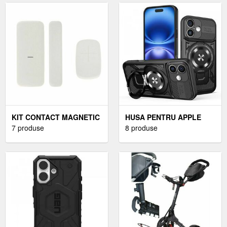
KIT CONTACT MAGNETIC
HUSA PENTRU APPLE
SI TELECOMANDA
7 produse
IPHONE 16, TECHSUIT
8 produse
WIRELESS HIKVISION AX
RUGGEDCAM (NEGRU)
PRO, 868 MHZ