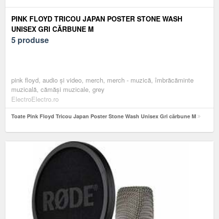
PINK FLOYD TRICOU JAPAN POSTER STONE WASH
UNISEX GRI CĂRBUNE M
5 produse
pink floyd, audio și video, merch, merch - muzică, îmbrăcăminte
muzicală, cămăși muzicale, grey
ElectroElectro.ro
Toate Pink Floyd Tricou Japan Poster Stone Wash Unisex Gri cărbune M