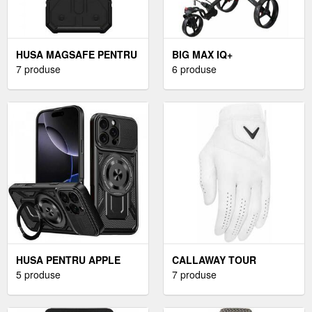
HUSA MAGSAFE PENTRU
BIG MAX IQ+
APPLE IPHONE 17,
7 produse
NEGRU/NEGRU/NEGRU
6 produse
URBAN ARMOR GEAR,
CĂRUCIOR DE GOLF
PATHFINDER (NEGRU)
MANUAL
HUSA PENTRU APPLE
CALLAWAY TOUR
IPHONE 16 PRO,
5 produse
AUTHENTIC WHITE M
7 produse
TECHSUIT RUGGEDCAM
MĂNUȘI PENTRU
(NEGRU)
BĂRBAȚI