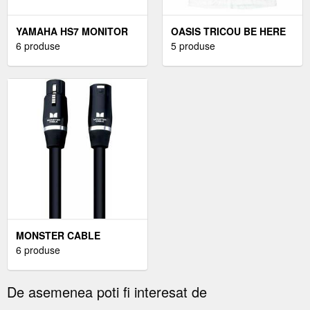
YAMAHA HS7 MONITOR
OASIS TRICOU BE HERE
DE STUDIO ACTIVE CU 2
6 produse
NOW ILLUSTRATION
5 produse
CĂI
UNISEX WHITE M
MONSTER CABLE
PROLINK STUDIO PRO
6 produse
2000 CABLU DE
INSTRUMENT
De asemenea poti fi interesat de