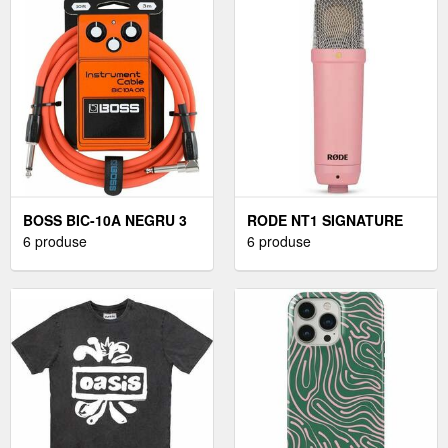
BOSS BIC-10A NEGRU 3
RODE NT1 SIGNATURE
M DREPT - OBLIC
6 produse
MICROFON CU
6 produse
CONDENSATOR PENTRU
STUDIO