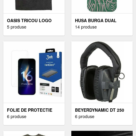
OASIS TRICOU LOGO
HUSA BURGA DUAL
SPLAT STONE WASH
5 produse
LAYER SIESTA
14 produse
UNISEX GRI CĂRBUNE M
COMPATIBILA CU IPHONE
IPHONE 15 PRO
FOLIE DE PROTECTIE
BEYERDYNAMIC DT 250
3MK HARDGLASS
6 produse
250 OHM CĂȘTI DE
6 produse
PENTRU IPHONE 16 PRO
STUDIO
MAX