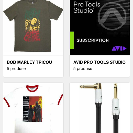
BOB MARLEY TRICOU
AVID PRO TOOLS STUDIO
ONE LOVE GRADIENT
5 produse
ANNUAL NEW
5 produse
STONE WASH UNISEX
SUBSCRIPTION (PRODUS
VERDE M
DIGITAL)