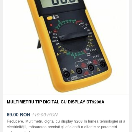
MULTIMETRU TIP DIGITAL CU DISPLAY DT9208A
69,00
RON
119,00 RON
Reducere. Multimetru digital cu display 9208 În lumea tehnologiei și a
electricității, măsurarea precisă și eficientă a diferitelor parametri