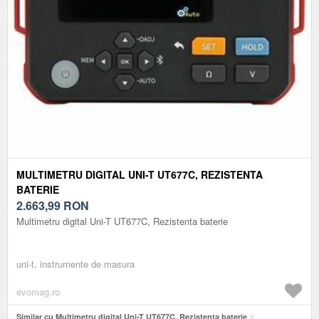
MULTIMETRU DIGITAL UNI-T UT677C, REZISTENTA
BATERIE
2.663,99
RON
Multimetru digital Uni-T UT677C, Rezistenta baterie
uni-t, instrumente de masura
evomag.ro
Similar cu Multimetru digital Uni-T UT677C, Rezistenta baterie