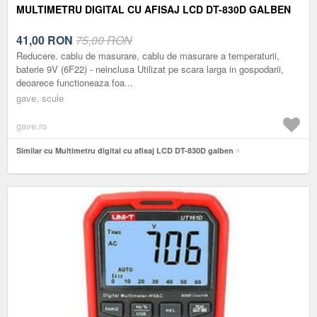
MULTIMETRU DIGITAL CU AFISAJ LCD DT-830D GALBEN
41,00
RON
75,00 RON
Reducere. cablu de masurare, cablu de masurare a temperaturii,
baterie 9V (6F22) - neinclusa Utilizat pe scara larga in gospodarii,
deoarece functioneaza foa...
gave, scule
gave.ro
Similar cu Multimetru digital cu afisaj LCD DT-830D galben