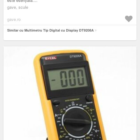
este esențială....
gave, scule
gave.ro
Similar cu Multimetru Tip Digital cu Display DT9208A