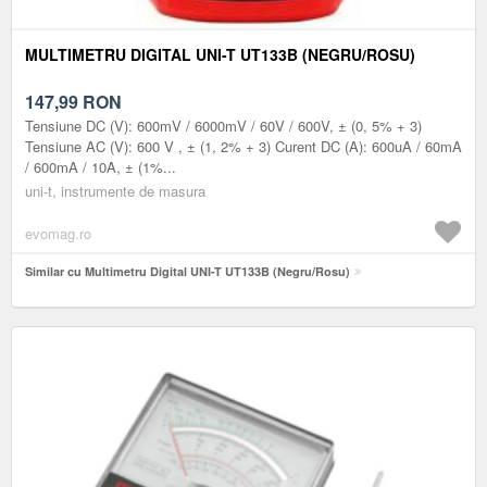
MULTIMETRU DIGITAL UNI-T UT133B (NEGRU/ROSU)
147,99
RON
Tensiune DC (V): 600mV / 6000mV / 60V / 600V, ± (0, 5% + 3)
Tensiune AC (V): 600 V , ± (1, 2% + 3) Curent DC (A): 600uA / 60mA
/ 600mA / 10A, ± (1%...
uni-t, instrumente de masura
evomag.ro
Similar cu Multimetru Digital UNI-T UT133B (Negru/Rosu)