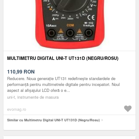
MULTIMETRU DIGITAL UNI-T UT131D (NEGRU/ROSU)
110,99
RON
Reducere. Noua generație UT131 redefinește standardele de
performanță pentru multimetrele digitale pentru incepatori. Noul
aspect al afișajului LCD oferă o e...
uni-t, instrumente de masura
evomag.ro
Similar cu Multimetru Digital UNI-T UT131D (Negru/Rosu)