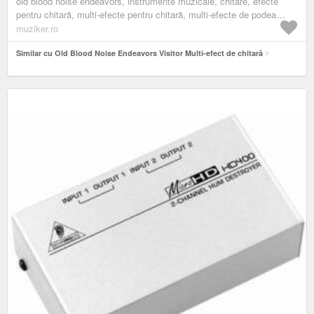
old blood noise endeavors, instrumente muzicale, chitare, efecte
pentru chitară, multi-efecte pentru chitară, multi-efecte de podea
pentru chitară, violet
muziker.ro
Similar cu Old Blood Noise Endeavors Visitor Multi-efect de chitară