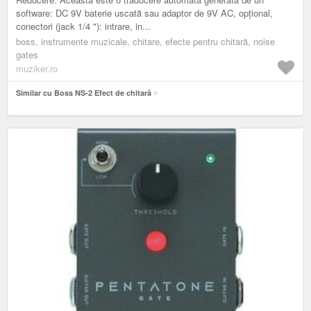
software: DC 9V baterie uscată sau adaptor de 9V AC, opțional,
conectori (jack 1/4 "): intrare, in...
boss, instrumente muzicale, chitare, efecte pentru chitară, noise
gates
muziker.ro
Similar cu Boss NS-2 Efect de chitară