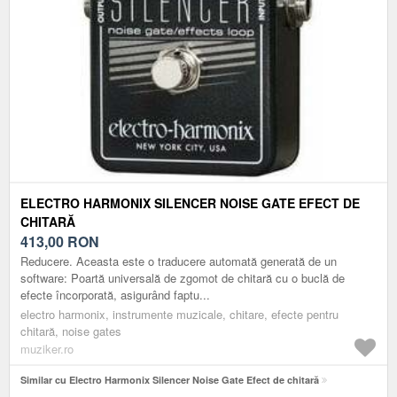
ELECTRO HARMONIX SILENCER NOISE GATE EFECT DE
CHITARĂ
413,00
RON
Reducere. Aceasta este o traducere automată generată de un
software: Poartă universală de zgomot de chitară cu o buclă de
efecte încorporată, asigurând faptu...
electro harmonix, instrumente muzicale, chitare, efecte pentru
chitară, noise gates
muziker.ro
Similar cu Electro Harmonix Silencer Noise Gate Efect de chitară