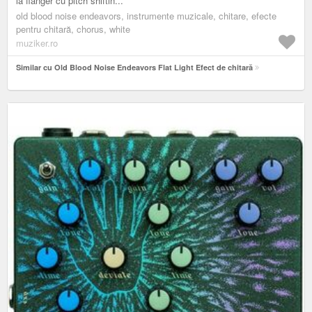
la flanger cu pitch shiftin...
old blood noise endeavors, instrumente muzicale, chitare, efecte
pentru chitară, chorus, white
muziker.ro
Similar cu Old Blood Noise Endeavors Flat Light Efect de chitară