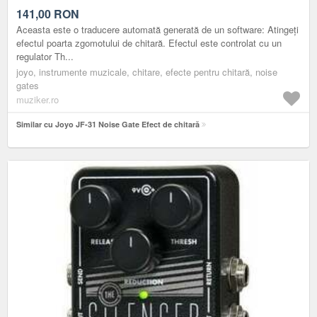
141,00
RON
Aceasta este o traducere automată generată de un software: Atingeți
efectul poarta zgomotului de chitară. Efectul este controlat cu un
regulator Th...
joyo, instrumente muzicale, chitare, efecte pentru chitară, noise
gates
muziker.ro
Similar cu Joyo JF-31 Noise Gate Efect de chitară