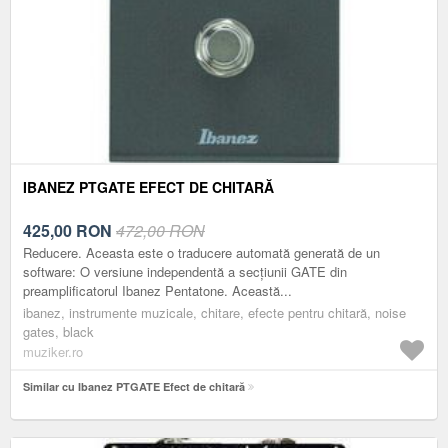
IBANEZ PTGATE EFECT DE CHITARĂ
425,00
RON
472,00 RON
Reducere. Aceasta este o traducere automată generată de un
software: O versiune independentă a secțiunii GATE din
preamplificatorul Ibanez Pentatone. Această...
ibanez, instrumente muzicale, chitare, efecte pentru chitară, noise
gates, black
muziker.ro
Similar cu Ibanez PTGATE Efect de chitară