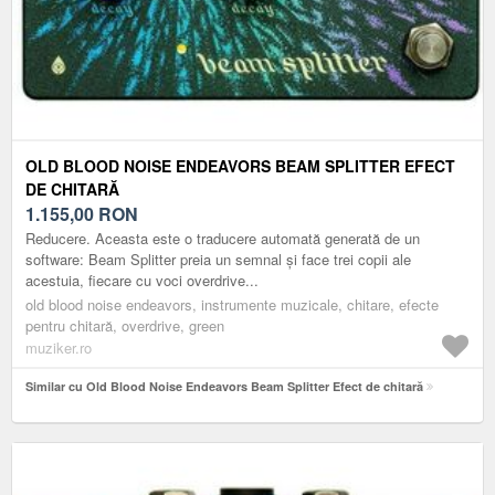
OLD BLOOD NOISE ENDEAVORS BEAM SPLITTER EFECT
DE CHITARĂ
1.155,00
RON
Reducere. Aceasta este o traducere automată generată de un
software: Beam Splitter preia un semnal și face trei copii ale
acestuia, fiecare cu voci overdrive...
old blood noise endeavors, instrumente muzicale, chitare, efecte
pentru chitară, overdrive, green
muziker.ro
Similar cu Old Blood Noise Endeavors Beam Splitter Efect de chitară