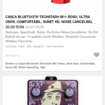
CASCA BLUETOOTH TECHSTAR® M11 ROSU, ULTRA
USOR, COMFORTABIL, SUNET HD, NOISE CANCELING,
10GR
30,99
RON
34,97 RON
Reducere. Specificatii: Buton: Da Active Noise-Cancellation: Da Stil:
Behind the ear / In spatele urechii Wireless: Bluetooth Comunicare:
Wireless Frecventa:...
techstar, casti, alte categorii, casti wireless
techstar.ro
Similar cu Casca Bluetooth Techstar® M11 Rosu, Ultra Usor, Comfortabil,
Sunet HD, Noise Canceling, 10gr