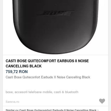
CASTI BOSE QUITECOMFORT EARBUDS II NOISE
CANCELLING BLACK
759,72
RON
Casti Bose Quiteconfort Earbuds II Noise Cancelling Black
bose, accesorii telefoane mobile, casti & bluetooth
itarena.ro
Similar cu Casti Bose Quitecomfort Earbuds II Noise Cancelling Black