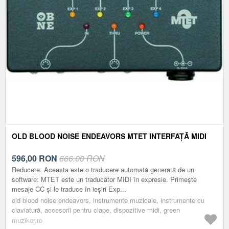
OLD BLOOD NOISE ENDEAVORS MTET INTERFAȚĂ MIDI
596,00
RON
666,00 RON
Reducere. Aceasta este o traducere automată generată de un
software: MTET este un traducător MIDI în expresie. Primește
mesaje CC și le traduce în ieșiri Exp...
old blood noise endeavors, instrumente muzicale, instrumente cu
claviatură, accesorii pentru clape, dispozitive midi, green
muziker.ro