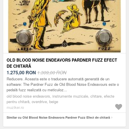
OLD BLOOD NOISE ENDEAVORS PARDNER FUZZ EFECT
DE CHITARĂ
1.275,00
RON
1.309,00 RON
Reducere. Aceasta este o traducere automată generată de un
software: The Pardner Fuzz de Old Blood Noise Endeavours este o
pedală fuzz realizată cu meticuloz...
old blood noise endeavors, instrumente muzicale, chitare, efecte
pentru chitară, overdrive, beige
muziker.ro
Similar cu Old Blood Noise Endeavors Pardner Fuzz Efect de chitară