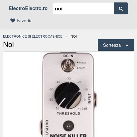
ElectroElectro.ro
Favorite
ELECTRONICE SI ELECTROCASNICE
ACTUAL:
NOI
Noi
Sortează