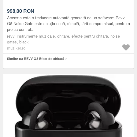
998,00
RON
Aceasta este o traducere automată generată de un software: Revv
G8 Noise Gate este soluția nouă, simplă, fără compromisuri, pentru a
prelua control...
revv, instrumente muzicale, chitare, efecte pentru chitară, noise
gates, black
muziker.ro
Similar cu REVV G8 Efect de chitară