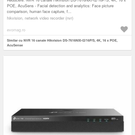
POE, AcuSens - Facial detection and analytics: Face picture
comparison, human face capture, f...
hikvision, network video recorder (nvr)
evomag.ro
Similar cu NVR 16 canale Hikvision DS-7616NXI-I2/16P/S, 4K, 16 x POE,
AcuSense