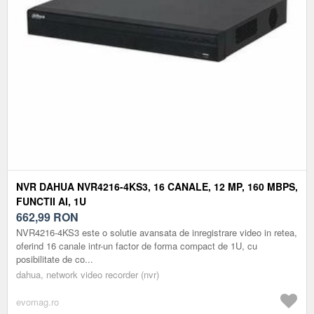
NVR DAHUA NVR4216-4KS3, 16 CANALE, 12 MP, 160 MBPS,
FUNCTII AI, 1U
662,99
RON
NVR4216-4KS3 este o solutie avansata de inregistrare video in retea,
oferind 16 canale intr-un factor de forma compact de 1U, cu
posibilitate de co...
dahua, network video recorder (nvr)
evomag.ro