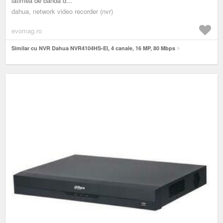
latimea de banda d...
dahua, network video recorder (nvr)
evomag.ro
Similar cu NVR Dahua NVR4104HS-EI, 4 canale, 16 MP, 80 Mbps