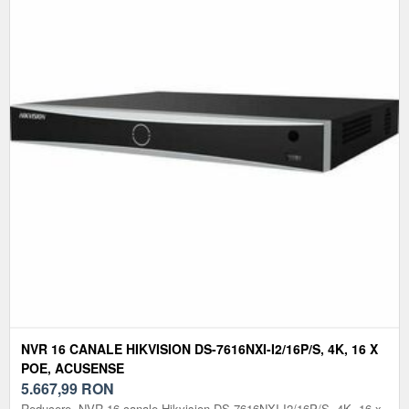
NVR 16 CANALE HIKVISION DS-7616NXI-I2/16P/S, 4K, 16 X
POE, ACUSENSE
5.667,99
RON
Reducere. NVR 16 canale Hikvision DS-7616NXI-I2/16P/S, 4K, 16 x