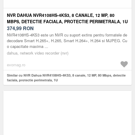
NVR DAHUA NVR4108HS-4KS3, 8 CANALE, 12 MP, 80
MBPS, DETECTIE FACIALA, PROTECTIE PERIMETRALA, 1U
374,99
RON
NVR4108HS-4KS3 este un NVR cu suport extins pentru formatele de
decodare Smart H.265+, H.265, Smart H.264+, H.264 si MJPEG. Cu
o capacitate maxima ...
dahua, network video recorder (nvr)
evomag.ro
Similar cu NVR Dahua NVR4108HS-4KS3, 8 canale, 12 MP, 80 Mbps, detectie
faciala, protectie perimetrala, 1U