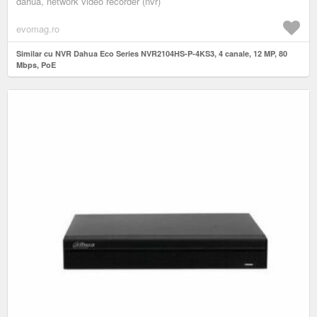
dahua, network video recorder (nvr)
evomag.ro
Similar cu NVR Dahua Eco Series NVR2104HS-P-4KS3, 4 canale, 12 MP, 80
Mbps, PoE