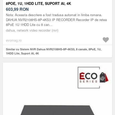
8POE, 1U, 1HDD LITE, SUPORT AI, 4K
603,99
RON
Nota: Aceasta descriere a fost tradusa automat in limba romana.
DAHUA NVR2108HS-8P-4KS3 IP RECORDER Recorder IP de retea
8PoE 1U 1HDD Lite cu 8 can...
dahua, network video recorder (nvr)
evomag.ro
Similar cu Sistem NVR Dahua NVR2108HS-8P-4KS3, 8 canale, 8PoE, 1U,
1HDD Lite, Suport AI, 4K