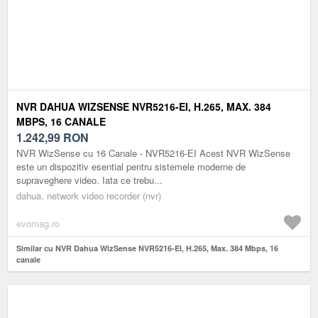
NVR DAHUA WIZSENSE NVR5216-EI, H.265, MAX. 384
MBPS, 16 CANALE
1.242,99
RON
NVR WizSense cu 16 Canale - NVR5216-EI Acest NVR WizSense
este un dispozitiv esential pentru sistemele moderne de
supraveghere video. Iata ce trebu...
dahua, network video recorder (nvr)
evomag.ro
Similar cu NVR Dahua WizSense NVR5216-EI, H.265, Max. 384 Mbps, 16
canale