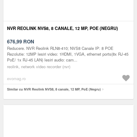
NVR REOLINK NVS8, 8 CANALE, 12 MP, POE (NEGRU)
676,99
RON
Reducere. NVR Reolink RLN8-410; NVS8 Canale IP: 8 POE
Rezolutie: 12MP Iesiri video: 1HDMI, 1VGA, ethernet ports(8x RJ-45
PoE/ 1x RJ-45 LAN) Iesiri audio: cam...
reolink, network video recorder (nvr)
evomag.ro
Similar cu NVR Reolink NVS8, 8 canale, 12 MP, PoE (Negru)