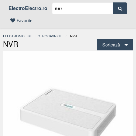
ElectroElectro.ro
Favorite
ELECTRONICE SI ELECTROCASNICE
ACTUAL:
NVR
NVR
Sortează