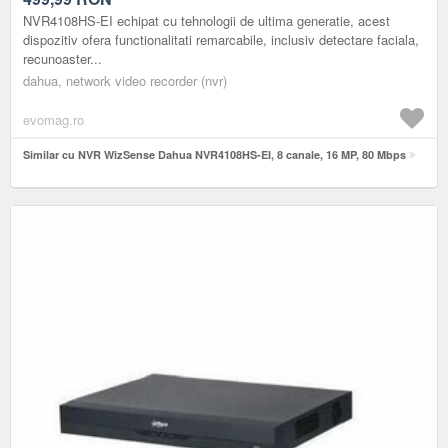
NVR4108HS-EI echipat cu tehnologii de ultima generatie, acest
dispozitiv ofera functionalitati remarcabile, inclusiv detectare faciala,
recunoaster...
dahua, network video recorder (nvr)
evomag.ro
Similar cu NVR WizSense Dahua NVR4108HS-EI, 8 canale, 16 MP, 80 Mbps