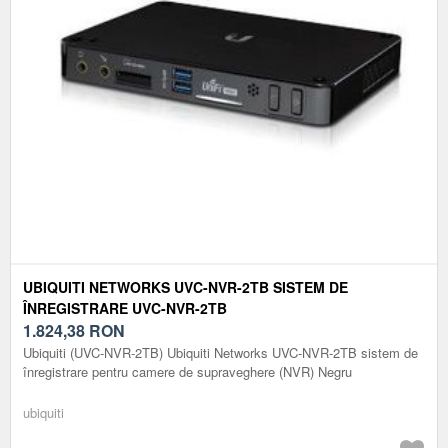
UBIQUITI NETWORKS UVC-NVR-2TB SISTEM DE
ÎNREGISTRARE UVC-NVR-2TB
1.824,38
RON
Ubiquiti (UVC-NVR-2TB) Ubiquiti Networks UVC-NVR-2TB sistem de
înregistrare pentru camere de supraveghere (NVR) Negru
ubiquiti