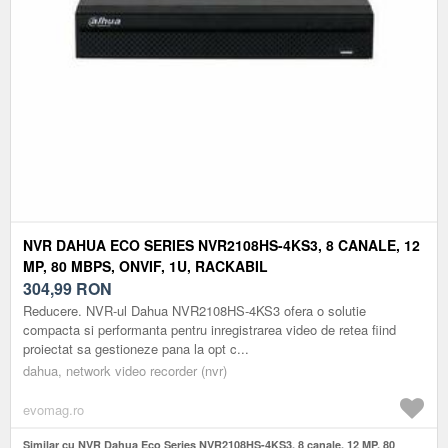
NVR DAHUA ECO SERIES NVR2108HS-4KS3, 8 CANALE, 12
MP, 80 MBPS, ONVIF, 1U, RACKABIL
304,99
RON
Reducere. NVR-ul Dahua NVR2108HS-4KS3 ofera o solutie
compacta si performanta pentru inregistrarea video de retea fiind
proiectat sa gestioneze pana la opt c...
dahua, network video recorder (nvr)
evomag.ro
Similar cu NVR Dahua Eco Series NVR2108HS-4KS3, 8 canale, 12 MP, 80