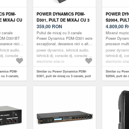
CS PDM-
POWER DYNAMICS PDM-
POWER DYN
E MIXAJ CU
D301, PULT DE MIXAJ CU 3
S2004, PUL
 DE MIXAJ
CANALE, PULT DE MIXAJ
359,00
RON
20 CANALE,
4.809,00
R
H,
USB, BLUETOOTH,
PORT USB,
3 canale
Pultul de mixaj cu 3 canale
Mixerul muzic
ER
PHANTOM POWER
PDM-D301BT
Power Dynamics PDM-D301 este
Power Dynam
eoarece nici o
excepțional, deoarece nici o altă
procesor multi
aj în această
consolă de mixaj în această
ideal pentru m
hnică audio,
power dynamics, tehnică audio,
power dynamic
ă mai mu...
dimensiune nu oferă mai mult...
celor mai dive
dj, console dj
tehnică dj, console dj, console dj
tehnică dj, co
3 canale
cu mai multe 
electronic-star.ro
electronic-star
namics PDM-
Similar cu Power Dynamics PDM-
Similar cu Po
 cu 3 canale,
D301, pult de mixaj cu 3 canale, pult
S2004, pult de 
uetooth,
de mixaj USB, Bluetooth, phantom
DSP / MP3, por
power