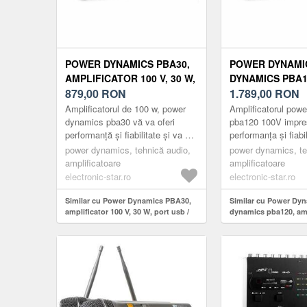
POWER DYNAMICS PBA30,
POWER DYNAMI
AMPLIFICATOR 100 V, 30 W,
DYNAMICS PBA1
PORT USB / SD, MP3,
879,00
RON
AMPLIFICATOR, 
1.789,00
RON
BLUETOOTH
USB / SD, MP3,
Amplificatorul de 100 w, power
Amplificatorul pow
dynamics pba30 vă va oferi
pba120 100V impre
performanță și fiabilitate și va fi
performanța și fiabi
potrivit pentru o varietate de
este deosebit de pot
power dynamics, tehnică audio,
power dynamics, te
sisteme mici și mijloc...
varietate de sistem.
amplificatoare
amplificatoare
electronic-star.ro
electronic-star.ro
Similar cu Power Dynamics PBA30,
Similar cu Power Dy
amplificator 100 V, 30 W, port usb /
dynamics pba120, ampl
sd, mp3, bluetooth
120W, usb / sd, MP3,