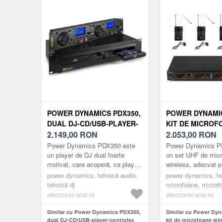
POWER DYNAMICS PDX350,
POWER DYNAMIC
DUAL DJ-CD/USB-PLAYER-
KIT DE MICROF
CONTROLOR, CD/USB/MP3,
2.149,00
RON
WIRELESS UHF, 
2.053,00
RON
NEGRU
TRANSMIȚĂTOR
Power Dynamics PDX350 este
Power Dynamics P
BUZUNAR, 4 X 
un player de DJ dual foarte
un set UHF de mic
motivat, care acoperă, ca player
wireless, adecvat pe
și controlor într-unul, toate
pe scenă, pentru a
power dynamics, tehnică audio,
power dynamics, te
cerințele necesare DJ și PA e...
profesional și cupri
tehnică dj
microfoane, microf
electronic-star.ro
electronic-star.ro
Similar cu Power Dynamics PDX350,
Similar cu Power Dy
dual DJ-CD/USB-player-controlor,
kit de microfoane wir