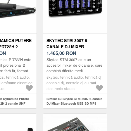
AMICS PUTERE
SKYTEC STM-3007 6-
PD722H 2
CANALE DJ MIXER
F WIRELESS
ON
BLUETOOTH USB SD MP3
1.465,00
RON
CROFON 2X
mics PD722H este
Skytec STM-3007 este un
 HANDHELD
il profesional 2
accesibil mixer de 6 canale, care
n fără fir, format
combină diferite medii
ofoane portabile
tehnologice competent.Aceste
s, tehnică audio,
skytec, tehnică audio, tehnică dj,
 receptor ...
caracteristici ale conexiunilor
icrofoane dinamice
console dj, console dj cu mai
beton...
multe canale
.ro
electronic-star.ro
er Dynamics Putere
Similar cu Skytec STM-3007 6-canale
2H 2 canale UHF
DJ Mixer Bluetooth USB SD MP3
m microfon 2x
eld microfon