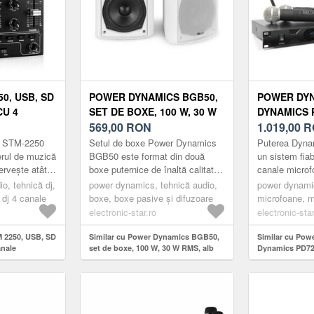
0, USB, SD
POWER DYNAMICS BGB50,
POWER DYN
CU 4
SET DE BOXE, 100 W, 30 W
DYNAMICS 
RMS, ALB
569,00
RON
CANALE UH
1.019,00
R
SISTEM MI
ec STM-2250
Setul de boxe Power Dynamics
Puterea Dyna
WIRELESS
erul de muzică
BGB50 este format din două
un sistem fiab
ervește atât
boxe puternice de înaltă calitate,
canale microfo
MICROFON
torilor
care pot fi utilizate atât în interior
din două micr
o, tehnică dj,
power dynamics, tehnică audio,
power dynamic
DJ...
cât și în exterio...
dinamice și un
 dj 4 canale
boxe, boxe pasive și difuzoare
microfoane, m
electronic-star.ro
electronic-star
M 2250, USB, SD
Similar cu Power Dynamics BGB50,
Similar cu Pow
anale
set de boxe, 100 W, 30 W RMS, alb
Dynamics PD72
Wireless Siste
Wireless Handh