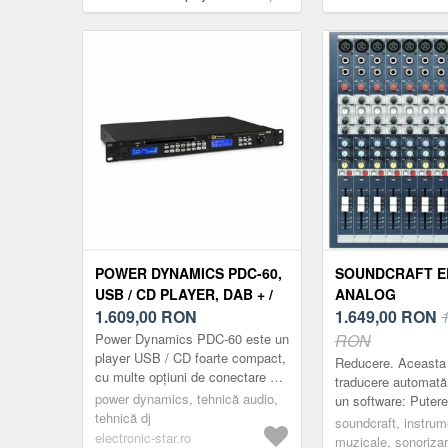
CD/USB/MP3, negru
căști + transmițător 
50 canale
POWER DYNAMICS PDC-60,
SOUNDCRAFT E
USB / CD PLAYER, DAB + /
ANALOG
FM, MP3, TELECOMANDĂ,
1.609,00
RON
1.649,00
RON
NEGRU
Power Dynamics PDC-60 este un
RON
player USB / CD foarte compact,
Reducere. Aceasta
cu multe opțiuni de conectare și
traducere automată
redare.Playerul media are o
power dynamics, tehnică audio,
un software: Puter
unitate CD cu slot cu af...
tehnică dj
de 48V. Mute, fade
soundcraft, instru
electronic-star.ro
2x auxouri (pre / p
muzicale, sonorizar