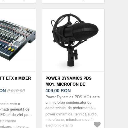
etooth, USB, SD, AUX,
amplificator, BT, 2 x 60 W, 2 x 6, 5 "
istrare
T EFX 8 MIXER
POWER DYNAMICS PDS
MO1, MICROFON DE
ON
2.019,00
STUDIO CU CONDENSATOR
409,00
RON
Power Dynamics PDS MO1 este
un microfon condensator cu
easta este o
caracteristici de performanță
omată generată de
sofisticate și o bună calitate a
power dynamics, tehnică audio,
LED-uri de vârf pe
semnalului. Are o distorsiune...
microfoane, microfoane cu fir
e, dimensiuni: 330 x
nstrumente
electronic-star.ro
Greutate 4, 6 kg.
orizare, mixere,