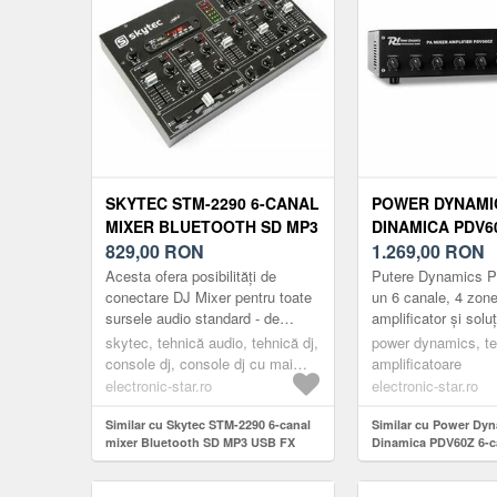
SKYTEC STM-2290 6-CANAL
POWER DYNAMI
MIXER BLUETOOTH SD MP3
DINAMICA PDV60
USB FX
829,00
RON
CANALE PORTAB
1.269,00
RON
AMPLIFICATOR 
Acesta ofera posibilități de
Putere Dynamics 
ZONE
conectare DJ Mixer pentru toate
un 6 canale, 4 zon
sursele audio standard - de
amplificator și soluț
exemplu, patefoane, CD playere
pentru diverse aplic
skytec, tehnică audio, tehnică dj,
power dynamics, te
și calculatoare. Rata de co...
paginare, anunțuri, 
console dj, console dj cu mai
amplificatoare
multe canale
electronic-star.ro
electronic-star.ro
Similar cu Skytec STM-2290 6-canal
Similar cu Power Dyn
mixer Bluetooth SD MP3 USB FX
Dinamica PDV60Z 6-ca
PA Amplificator 60W 