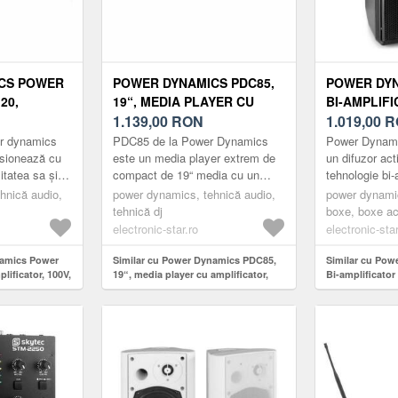
CS POWER
POWER DYNAMICS PDC85,
POWER DYN
20,
19“, MEDIA PLAYER CU
BI-AMPLIFI
100V, 120W,
AMPLIFICATOR,
1.139,00
RON
", DIFUZOR 
1.019,00
R
 BLUETOOTH
BLUETOOTH,
DSP
er dynamics
PDC85 de la Power Dynamics
Power Dynam
FM/USB/SD/MMC
sionează cu
este un media player extrem de
un difuzor act
litatea sa și
compact de 19“ media cu un
tehnologie bi-
rivit pentru o
amplificator integrat 2 x 200 W.
Bluetooth și 
hnică audio,
power dynamics, tehnică audio,
power dynamic
..
Pe baza dimensiunilor sale, e...
integrate. În 
tehnică dj
boxe, boxe ac
este ...
electronic-star.ro
electronic-star
namics Power
Similar cu Power Dynamics PDC85,
Similar cu Pow
ificator, 100V,
19“, media player cu amplificator,
Bi-amplificator 
 bluetooth
bluetooth, FM/USB/SD/MMC
PA, 800 W, BT,