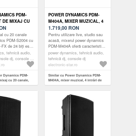
AMICS PDM-
POWER DYNAMICS PDM-
T DE MIXAJ CU
M404A, MIXER MUZICAL, 4
 DSP / MP3,
ON
INTRĂRI DE MICROFON,
1.719,00
RON
 RECEPTOR BT
PROCESOR MULTI-FX 24
al cu 20 canale
Pentru utilizare live, studio sau
BIȚI, PLAYER USB
ics PDM-S2004 cu
acasă, mixerul power dynamics
-FX de 24 biți este
PDM-M404A oferă caracteristici
ixajul profesional a
interesante într-un format
s, tehnică audio,
power dynamics, tehnică audio,
rse sur...
compact. PDM-M404A are 4 ...
nsole dj, console dj
tehnică dj, console dj
canale
.ro
electronic-star.ro
wer Dynamics PDM-
Similar cu Power Dynamics PDM-
mixaj cu 20 canale,
M404A, mixer muzical, 4 intrări de
t USB, receptor BT
microfon, procesor multi-fx 24 biți,
player usb