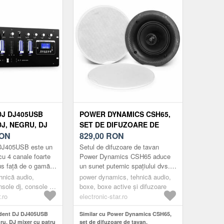
DJ DJ405USB
POWER DYNAMICS CSH65,
J, NEGRU, DJ
SET DE DIFUZOARE DE
PATRU CANALE,
ON
TAVAN, AMPLIFICATOR, BT,
829,00
RON
OTH, USB, SD,
2 X 60 W, 2 X 6, 5 "
DJ405USB este un
Setul de difuzoare de tavan
IE DE
cu 4 canale foarte
Power Dynamics CSH65 aduce
lus față de o gamă
un sunet puternic spațiului dvs.
ARE
ilități de conexiune
într-un mod discret și este ideal
ehnică audio,
power dynamics, tehnică audio,
e î...
pentru cafenele și restau...
nsole dj, console dj
boxe, boxe active și difuzoare
.ro
electronic-star.ro
ident DJ DJ405USB
Similar cu Power Dynamics CSH65,
gru, DJ mixer cu patru
set de difuzoare de tavan,