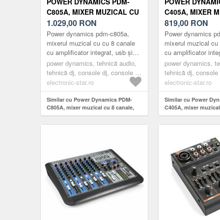
POWER DYNAMICS PDM-
POWER DYNAMI
C805A, MIXER MUZICAL CU
C405A, MIXER 
8 CANALE, 800 W, USB ȘI
1.029,00
RON
4 CANALE, 800 W
819,00
RON
SD SLOT
SD SLOT
Power dynamics pdm-c805a,
Power dynamics p
mixerul muzical cu cu 8 canale
mixerul muzical cu
cu amplificator integrat, usb și
cu amplificator inte
slot pentru sd și un MP3 player
slot pentru sd și u
power dynamics, tehnică audio,
power dynamics, te
și receptor bluetooth est...
și receptor bluetoot
tehnică dj, console dj, console dj
tehnică dj, console 
cu mai multe canale
4 canale
electronic-star.ro
electronic-star.ro
Similar cu Power Dynamics PDM-
Similar cu Power Dy
C805A, mixer muzical cu 8 canale,
C405A, mixer muzical
800 W, usb și sd slot
800 W, usb și sd slot