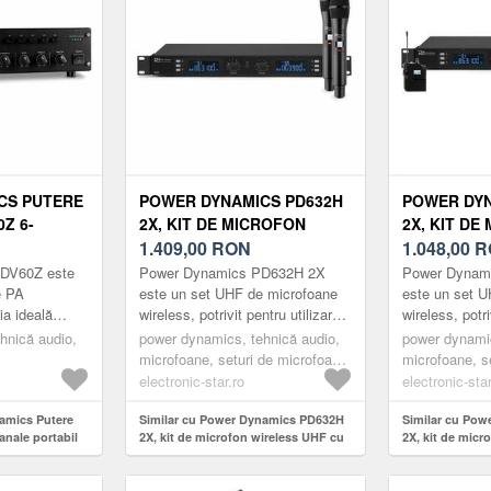
CS PUTERE
POWER DYNAMICS PD632H
POWER DYN
Z 6-
2X, KIT DE MICROFON
2X, KIT DE
IL PA
WIRELESS UHF CU 20 DE
1.409,00
RON
WIRELESS 
1.048,00
R
60W 4-
CANALE, 2 X MICROFON DE
CANALE, 1
PDV60Z este
Power Dynamics PD632H 2X
Power Dynam
MÂNĂ
MÂNĂ/ 1 X
e PA
este un set UHF de microfoane
este un set 
ia ideală
wireless, potrivit pentru utilizarea
wireless, potri
CASCĂ
ații, cum ar fi
sa pe scene, cu ajutorul căruia
sa pe scene, c
hnică audio,
power dynamics, tehnică audio,
power dynamic
sisteme d...
pot gestiona chiar și c...
pot gestiona ch
microfoane, seturi de microfoane,
microfoane, s
seturi de microfoane fără fir
seturi de micr
electronic-star.ro
electronic-star
amics Putere
Similar cu Power Dynamics PD632H
Similar cu Po
nale portabil
2X, kit de microfon wireless UHF cu
2X, kit de micr
4-zone
20 de canale, 2 x microfon de mână
20 de canale, 1
1 x microfon c