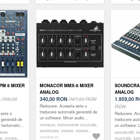
de buzunar, 4 x
difuzor 8 X 4" (8 X 10 cm)
canale, 2 x blu
funcție de înreg
PM 8 MIXER
MONACOR MMX-8 MIXER
SOUNDCRAF
ANALOG
ANALOG
1.709,00
340,00
RON
347,00 RON
1.959,00
R
Reducere. Aceasta este o
RON
traducere automată generată de
 este o
Reducere. Ac
un software: Mixer audio
 generată de
traducere aut
universal miniatura cu 8 canale
monacor, instrumente muzicale,
e fantomatică
un software: 
mono, mic / linie comuta.
sonorizare, mixere, mixere
r-uri de 60mm,
toate canalel
mente
soundcraft, i
Selectarea a 4 can...
analogice, mixere până la 10
muziker.ro
ost comutare),
91 x 362 mm. 
e, mixere,
muzicale, son