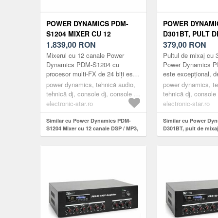
POWER DYNAMICS PDM-
POWER DYNAMI
S1204 MIXER CU 12
D301BT, PULT D
CANALE DSP / MP3, PORT
1.839,00
RON
3 CANALE, PULT
379,00
RON
USB, RECEPTOR BT
USB, BLUETOOT
Mixerul cu 12 canale Power
Pultul de mixaj cu 
PHANTOM POW
Dynamics PDM-S1204 cu
Power Dynamics 
procesor multi-FX de 24 biți este
este excepțional, d
perfect pentru mixarea
altă consolă de mix
power dynamics, tehnică audio,
power dynamics, te
profesională a diferitelor surse de
dimensiune nu ofer
tehnică dj, console dj, console dj
tehnică dj, console 
muzic...
cu mai multe canale
3 canale
electronic-star.ro
electronic-star.ro
Similar cu Power Dynamics PDM-
Similar cu Power Dy
S1204 Mixer cu 12 canale DSP / MP3,
D301BT, pult de mixaj
port USB, receptor BT
pult de mixaj USB, Bl
phantom power