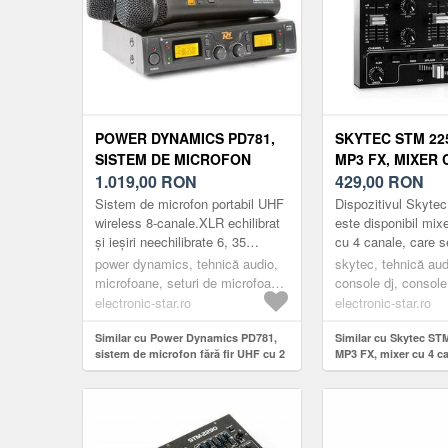
POWER DYNAMICS PD781,
SKYTEC STM 225
SISTEM DE MICROFON
MP3 FX, MIXER 
FĂRĂ FIR UHF CU 2 X 8
1.019,00
RON
CANALE
429,00
RON
CANALE
Sistem de microfon portabil UHF
Dispozitivul Skyt
wireless 8-canale.XLR echilibrat
este disponibil mix
și ieșiri neechilibrate 6, 35
cu 4 canale, care s
mm.Inclusiv cutie.Sistem
laicilor cât și utiliza
power dynamics, tehnică audio,
skytec, tehnică audi
profesional de microfon por...
ocazionali.Mixerul 
microfoane, seturi de microfoane,
console dj, console
seturi de microfoane fără fir
electronic-star.ro
electronic-star.ro
Similar cu Power Dynamics PD781,
Similar cu Skytec ST
sistem de microfon fără fir UHF cu 2
MP3 FX, mixer cu 4 c
x 8 canale