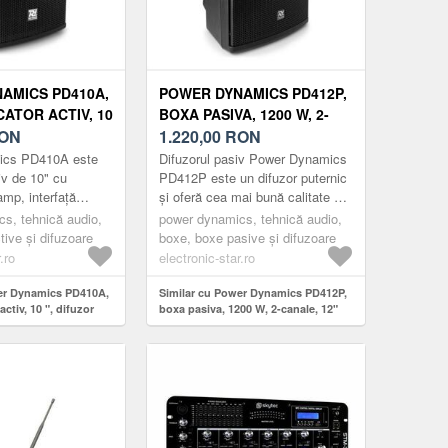
AMICS PD410A,
POWER DYNAMICS PD412P,
CATOR ACTIV, 10
BOXA PASIVA, 1200 W, 2-
PA, 800 W, BT,
ON
CANALE, 12" WOOFER, 1,
1.220,00
RON
3" TWEETER
ics PD410A este
Difuzorul pasiv Power Dynamics
iv de 10" cu
PD412P este un difuzor puternic
amp, interfață
și oferă cea mai bună calitate a
presetări DSP
sunetului într-o mare varietate de
s, tehnică audio,
power dynamics, tehnică audio,
timp ce woofer-ul
aplicații. Boxa ...
tive și difuzoare
boxe, boxe pasive și difuzoare
.ro
electronic-star.ro
er Dynamics PD410A,
Similar cu Power Dynamics PD412P,
activ, 10 ", difuzor
boxa pasiva, 1200 W, 2-canale, 12"
 DSP
Woofer, 1, 3" Tweeter