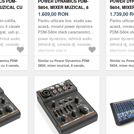
CS PDM-
POWER DYNAMICS PDM-
POWER DYN
MUZICAL CU
S804, MIXER MUZICAL, 8
S604, MIXE
, USB ȘI
CANALE, DSP/MP3, PORT
1.609,00
RON
CANALE, D
1.739,00
R
USB, RECEPTOR
USB, RECE
dm-c405a,
Pentru utilizare live, studio sau
Pentru utiliza
BLUETOOTH
BLUETOOT
 cu 4 canale
acasă, mixerul power dynamics
acasă, mixer
grat, usb și
PDM-S804 oferă caracteristici
PDM-S604 ofer
n MP3 player
interesante într-un format
interesante în
hnică audio,
power dynamics, tehnică audio,
power dynamic
h est...
compact. Mixerul cu multi-...
compact. Mixer
dj, console dj
tehnică dj, console dj, console dj
tehnică dj, co
cu mai multe canale
cu mai multe 
electronic-star.ro
electronic-star
namics PDM-
Similar cu Power Dynamics PDM-
Similar cu Po
 cu 4 canale,
S804, mixer muzical, 8 canale,
S604, mixer muz
DSP/MP3, port USB, receptor
DSP/MP3, port 
bluetooth
bluetooth