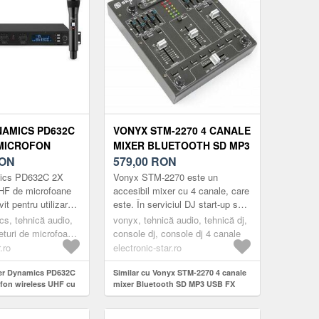
AMICS PD632C
VONYX STM-2270 4 CANALE
 MICROFON
MIXER BLUETOOTH SD MP3
UHF CU 20 DE
ON
USB FX
579,00
RON
 X MICROFON DE
ics PD632C 2X
Vonyx STM-2270 este un
 MICROFON CU
UHF de microfoane
accesibil mixer cu 4 canale, care
vit pentru utilizarea
este. În serviciul DJ start-up sau
u ajutorul căruia
concerte miciAceste oferte de
s, tehnică audio,
vonyx, tehnică audio, tehnică dj,
iar și c...
posibilități de conectare...
eturi de microfoane,
console dj, console dj 4 canale
ofoane fără fir
.ro
electronic-star.ro
wer Dynamics PD632C
Similar cu Vonyx STM-2270 4 canale
ofon wireless UHF cu
mixer Bluetooth SD MP3 USB FX
 x microfon de mână/
u cască