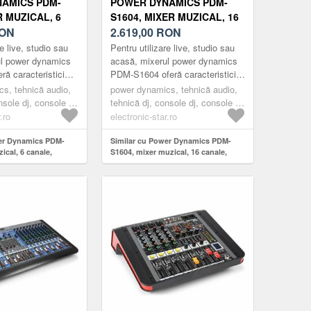
AMICS PDM-
POWER DYNAMICS PDM-
R MUZICAL, 6
S1604, MIXER MUZICAL, 16
SP/MP3, PORT
ON
CANALE, DSP/MP3, PORT
2.619,00
RON
PTOR
USB, RECEPTOR
re live, studio sau
Pentru utilizare live, studio sau
H
BLUETOOTH
ul power dynamics
acasă, mixerul power dynamics
ă caracteristici
PDM-S1604 oferă caracteristici
tr-un format
interesante într-un format
s, tehnică audio,
power dynamics, tehnică audio,
ul cu multi-...
compact. Mixerul cu multi...
nsole dj, console dj
tehnică dj, console dj, console dj
canale
cu mai multe canale
.ro
electronic-star.ro
wer Dynamics PDM-
Similar cu Power Dynamics PDM-
ical, 6 canale,
S1604, mixer muzical, 16 canale,
USB, receptor
DSP/MP3, port USB, receptor
bluetooth