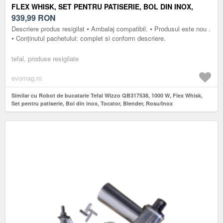
FLEX WHISK, SET PENTRU PATISERIE, BOL DIN INOX,
TOCATOR, BLENDER, ROSU/INOX
939,99
RON
Descriere produs resigilat ⦁ Ambalaj compatibil. ⦁ Produsul este nou .
⦁ Conținutul pachetului: complet si conform descriere.
tefal, produse resigilate
evomag.ro
Similar cu Robot de bucatarie Tefal Wizzo QB317538, 1000 W, Flex Whisk,
Set pentru patiserie, Bol din inox, Tocator, Blender, Rosu/Inox