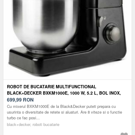
ROBOT DE BUCATARIE MULTIFUNCTIONAL
BLACK+DECKER BXKM1000E, 1000 W, 5.2 L, BOL INOX,
FUNCTIE PULSE (NEGRU)
699,99
RON
Cu mixerul BXKM1000E de la Black&Decker puteti prepara cu
usurinta o diversitate de retete si aluaturi. Are 8 viteze si o functie
turbo ce fac posi...
black+decker, roboti bucatarie