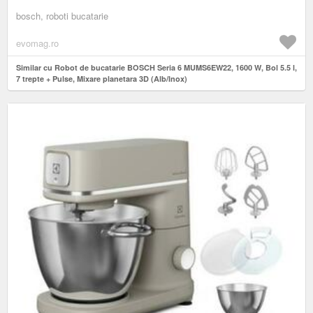
bosch, roboti bucatarie
evomag.ro
Similar cu Robot de bucatarie BOSCH Seria 6 MUMS6EW22, 1600 W, Bol 5.5 l,
7 trepte + Pulse, Mixare planetara 3D (Alb/Inox)