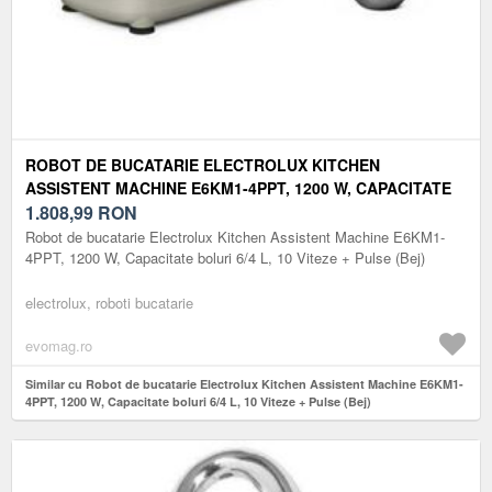
ROBOT DE BUCATARIE ELECTROLUX KITCHEN
ASSISTENT MACHINE E6KM1-4PPT, 1200 W, CAPACITATE
BOLURI 6/4 L, 10 VITEZE + PULSE (BEJ)
1.808,99
RON
Robot de bucatarie Electrolux Kitchen Assistent Machine E6KM1-
4PPT, 1200 W, Capacitate boluri 6/4 L, 10 Viteze + Pulse (Bej)
electrolux, roboti bucatarie
evomag.ro
Similar cu Robot de bucatarie Electrolux Kitchen Assistent Machine E6KM1-
4PPT, 1200 W, Capacitate boluri 6/4 L, 10 Viteze + Pulse (Bej)