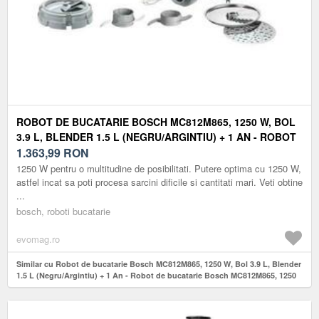
ROBOT DE BUCATARIE BOSCH MC812M865, 1250 W, BOL
3.9 L, BLENDER 1.5 L (NEGRU/ARGINTIU) + 1 AN - ROBOT
DE BUCATARIE BOSCH MC812M865, 1250 W, BOL 3.9 L,
1.363,99
RON
BLENDER 1.5 L (NEGRU/ARGINTIU)
1250 W pentru o multitudine de posibilitati. Putere optima cu 1250 W,
astfel incat sa poti procesa sarcini dificile si cantitati mari. Veti obtine
...
bosch, roboti bucatarie
evomag.ro
Similar cu Robot de bucatarie Bosch MC812M865, 1250 W, Bol 3.9 L, Blender
1.5 L (Negru/Argintiu) + 1 An - Robot de bucatarie Bosch MC812M865, 1250
W, Bol 3.9 L, Blender 1.5 L (Negru/Argintiu)