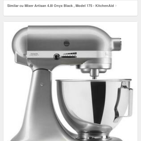
Similar cu Mixer Artisan 4.8l Onyx Black , Model 175 - KitchenAid