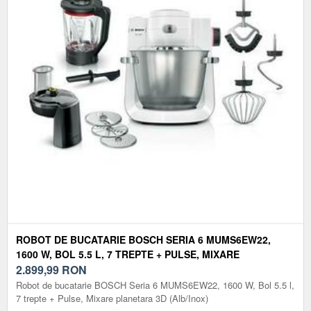
ROBOT DE BUCATARIE BOSCH SERIA 6 MUMS6EW22,
1600 W, BOL 5.5 L, 7 TREPTE + PULSE, MIXARE
PLANETARA 3D (ALB/INOX)
2.899,99
RON
Robot de bucatarie BOSCH Seria 6 MUMS6EW22, 1600 W, Bol 5.5 l,
7 trepte + Pulse, Mixare planetara 3D (Alb/Inox)