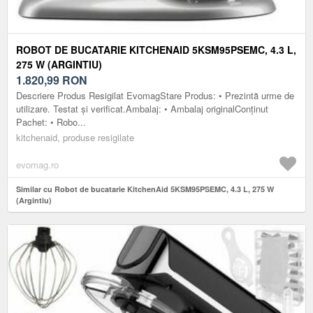
ROBOT DE BUCATARIE KITCHENAID 5KSM95PSEMC, 4.3 L,
275 W (ARGINTIU)
1.820,99
RON
Descriere Produs Resigilat EvomagStare Produs: • Prezintă urme de
utilizare. Testat și verificat.Ambalaj: • Ambalaj originalConținut
Pachet: • Robo...
kitchenaid, produse resigilate
evomag.ro
Similar cu Robot de bucatarie KitchenAid 5KSM95PSEMC, 4.3 L, 275 W
(Argintiu)