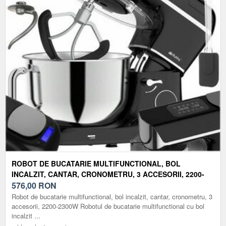
ROBOT DE BUCATARIE MULTIFUNCTIONAL, BOL
INCALZIT, CANTAR, CRONOMETRU, 3 ACCESORII, 2200-
2300W
576,00
RON
Robot de bucatarie multifunctional, bol incalzit, cantar, cronometru, 3
accesorii, 2200-2300W Robotul de bucatarie multifunctional cu bol
incalzit ...