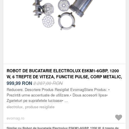
ROBOT DE BUCATARIE ELECTROLUX E5KM1-6GBP, 1200
W, 6 TREPTE DE VITEZA, FUNCTIE PULSE, CORP METALIC,
BOL INOX 5 L, MASINA DE TOCAT CARNE, ACCESORIU
999,99
RON
2.287,00 RON
RAZUIRE/ FELIERE (NEGRU/GRI)
Reducere. Descriere Produs Resigilat EvomagStare Produs: •
Prezintă urme accentuate de utilizare.• Doua accesorii lipsa•
Zgarieturi pe suprafetele lucioase• ...
electrolux, produse resigilate
evomag.ro
Similar cu Robot de bucatarie Electrolux E5KM1-6GBP, 1200 W, 6 trepte de