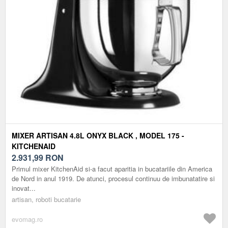
MIXER ARTISAN 4.8L ONYX BLACK , MODEL 175 -
KITCHENAID
2.931,99
RON
Primul mixer KitchenAid si-a facut aparitia in bucatariile din America
de Nord in anul 1919. De atunci, procesul continuu de imbunatatire si
inovat...
artisan, roboti bucatarie
evomag.ro