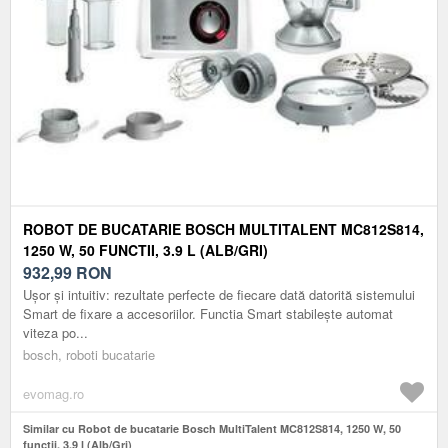
ROBOT DE BUCATARIE BOSCH MULTITALENT MC812S814,
1250 W, 50 FUNCTII, 3.9 L (ALB/GRI)
932,99
RON
Ușor și intuitiv: rezultate perfecte de fiecare dată datorită sistemului
Smart de fixare a accesoriilor. Functia Smart stabilește automat
viteza po...
bosch, roboti bucatarie
evomag.ro
Similar cu Robot de bucatarie Bosch MultiTalent MC812S814, 1250 W, 50
functii, 3.9 l (Alb/Gri)