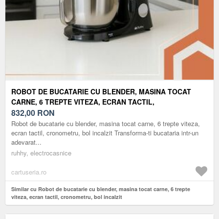
ROBOT DE BUCATARIE CU BLENDER, MASINA TOCAT
CARNE, 6 TREPTE VITEZA, ECRAN TACTIL,
CRONOMETRU, BOL INCALZIT
832,00
RON
Robot de bucatarie cu blender, masina tocat carne, 6 trepte viteza,
ecran tactil, cronometru, bol incalzit Transforma-ti bucataria intr-un
adevarat...
ruhhy, electrocasnice
cartuseria.ro
Similar cu Robot de bucatarie cu blender, masina tocat carne, 6 trepte
viteza, ecran tactil, cronometru, bol incalzit