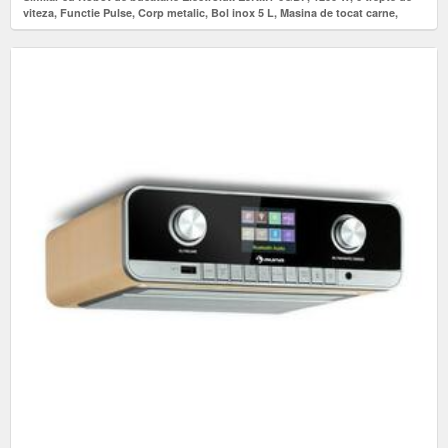
viteza, Functie Pulse, Corp metalic, Bol inox 5 L, Masina de tocat carne,
Accesoriu razuire/ feliere (Negru/Gri)