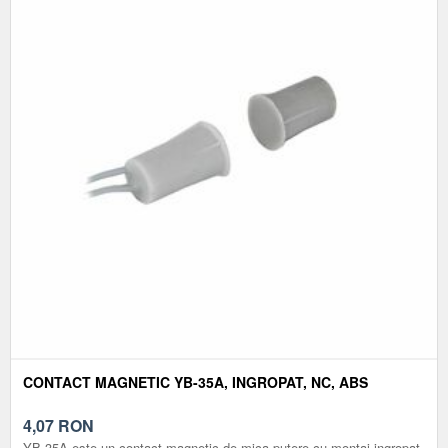
CONTACT MAGNETIC YB-35A, INGROPAT, NC, ABS
4,07
RON
YB-35A este un contact magnetic de mica putere cu montaj ingropat,