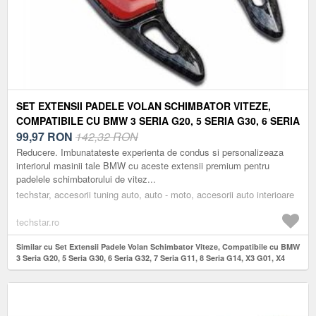
SET EXTENSII PADELE VOLAN SCHIMBATOR VITEZE,
COMPATIBILE CU BMW 3 SERIA G20, 5 SERIA G30, 6 SERIA
G32, 7 SERIA G11, 8 SERIA G14, X3 G01, X4 G02, X5 G05,
99,97
RON
142,32 RON
X6 G06, X7 G07, M5 F90, 2017-2025 – ASPECT CARBON
Reducere. Imbunatateste experienta de condus si personalizeaza
NEGRU
interiorul masinii tale BMW cu aceste extensii premium pentru
padelele schimbatorului de vitez...
techstar, accesorii tuning auto, auto - moto, accesorii auto interioare
techstar.ro
Similar cu Set Extensii Padele Volan Schimbator Viteze, Compatibile cu BMW
3 Seria G20, 5 Seria G30, 6 Seria G32, 7 Seria G11, 8 Seria G14, X3 G01, X4
G02, X5 G05, X6 G06, X7 G07, M5 F90, 2017-2025 – Aspect Carbon Negru