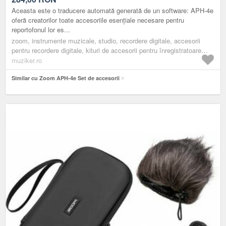
Aceasta este o traducere automată generată de un software: APH-4e
oferă creatorilor toate accesoriile esențiale necesare pentru
reportofonul lor es...
zoom, instrumente muzicale, studio, recordere digitale, accesorii
pentru recordere digitale, kituri de accesorii pentru înregistratoare
digitale
muziker.ro
Similar cu Zoom APH-4e Set de accesorii