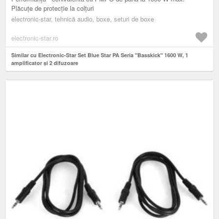
Plăcuțe de protecție la colțuri
electronic-star, tehnică audio, boxe, seturi de boxe
electronic-star.ro
Similar cu Electronic-Star Set Blue Star PA Seria "Basskick" 1600 W, 1
amplificator și 2 difuzoare