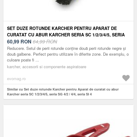
SET DUZE ROTUNDE KARCHER PENTRU APARAT DE
CURATAT CU ABUR KARCHER SERIA SC 1/2/3/4/5, SERIA
SG 4/2 / 4/4, SERIA SI 4
60,99
RON
64,99 RON
Reducere. Setul de perii rotunde conține două perii rotunde negre și
două galbene. Perfect pentru utilizare în diferite zone. De exemplu, o
culoare poate fi ...
karcher, accesorii si componente aspiratoare
evomag.ro
Similar cu Set duze rotunde Karcher pentru Aparat de curatat cu abur
Karcher seria SC 1/2/3/4/5, seria SG 4/2 / 4/4, seria SI 4