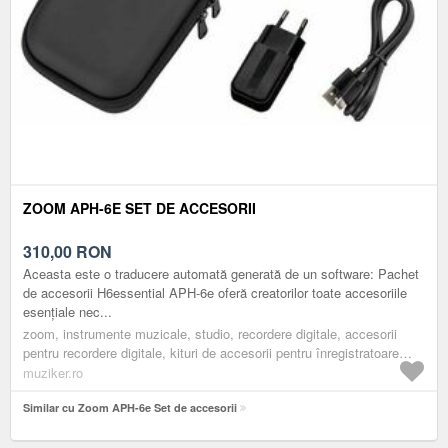
ZOOM APH-6E SET DE ACCESORII
310,00
RON
Aceasta este o traducere automată generată de un software: Pachet
de accesorii H6essential APH-6e oferă creatorilor toate accesoriile
esențiale nec...
zoom, instrumente muzicale, studio, recordere digitale, accesorii
pentru recordere digitale, kituri de accesorii pentru înregistratoare
digitale
muziker.ro
Similar cu Zoom APH-6e Set de accesorii