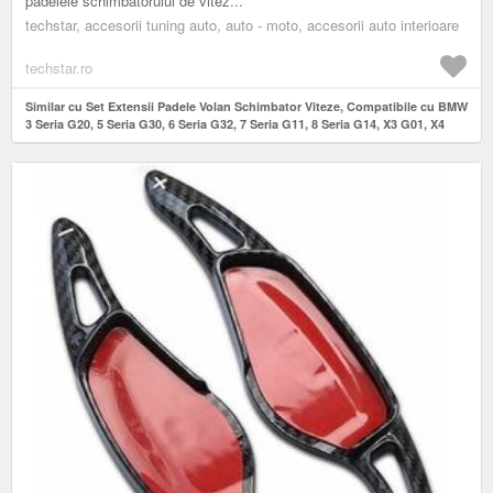
padelele schimbatorului de vitez...
techstar, accesorii tuning auto, auto - moto, accesorii auto interioare
techstar.ro
Similar cu Set Extensii Padele Volan Schimbator Viteze, Compatibile cu BMW
3 Seria G20, 5 Seria G30, 6 Seria G32, 7 Seria G11, 8 Seria G14, X3 G01, X4
G02, X5 G05, X6 G06, X7 G07, M5 F90, 2017-2025 – Aspect Carbon Rosu