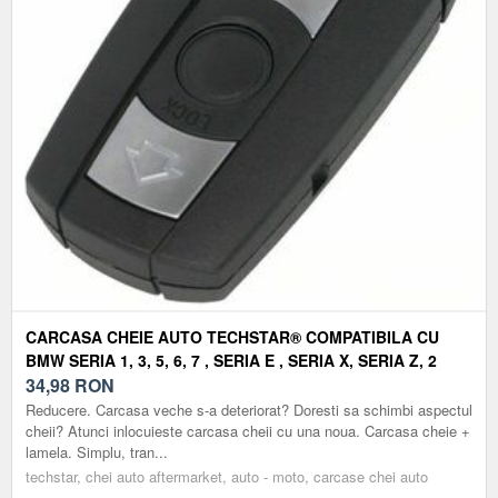
CARCASA CHEIE AUTO TECHSTAR® COMPATIBILA CU
BMW SERIA 1, 3, 5, 6, 7 , SERIA E , SERIA X, SERIA Z, 2
TRACK, 3 BUTOANE
34,98
RON
Reducere. Carcasa veche s-a deteriorat? Doresti sa schimbi aspectul
cheii? Atunci inlocuieste carcasa cheii cu una noua. Carcasa cheie +
lamela. Simplu, tran...
techstar, chei auto aftermarket, auto - moto, carcase chei auto