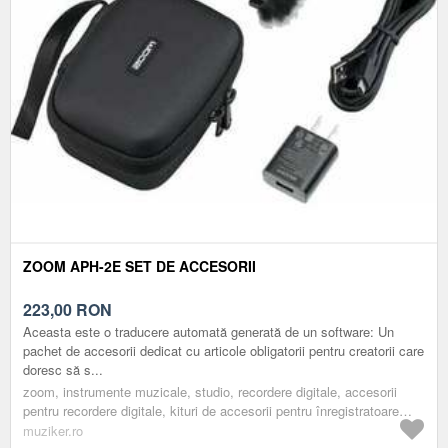
ZOOM APH-2E SET DE ACCESORII
223,00
RON
Aceasta este o traducere automată generată de un software: Un
pachet de accesorii dedicat cu articole obligatorii pentru creatorii care
doresc să s...
zoom, instrumente muzicale, studio, recordere digitale, accesorii
pentru recordere digitale, kituri de accesorii pentru înregistratoare
digitale
muziker.ro