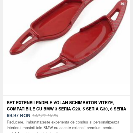
SET EXTENSII PADELE VOLAN SCHIMBATOR VITEZE,
COMPATIBILE CU BMW 3 SERIA G20, 5 SERIA G30, 6 SERIA
G32, 7 SERIA G11, 8 SERIA G14, X3 G01, X4 G02, X5 G05,
99,97
RON
142,32 RON
X6 G06, X7 G07, M5 F90, 2017-2025 – ASPECT CARBON
Reducere. Imbunatateste experienta de condus si personalizeaza
ROSU
interiorul masinii tale BMW cu aceste extensii premium pentru