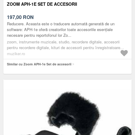
ZOOM APH-1E SET DE ACCESORII
197,00
RON
Reducere. Aceasta este o traducere automată generată de un
software: APH-1e oferă creatorilor toate accesoriile esențiale
necesare pentru reportofonul lor Zo...
zoom, instrumente muzicale, studio, recordere digitale, accesorii
pentru recordere digitale, kituri de accesorii pentru înregistratoare
digitale
muziker.ro
Similar cu Zoom APH-1e Set de accesorii