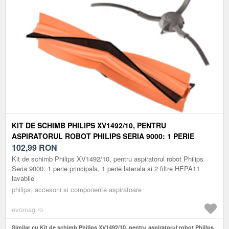
KIT DE SCHIMB PHILIPS XV1492/10, PENTRU
ASPIRATORUL ROBOT PHILIPS SERIA 9000: 1 PERIE
PRINCIPALA, 1 PERIE LATERALA SI 2 FILTRE HEPA11
102,99
RON
LAVABILE
Kit de schimb Philips XV1492/10, pentru aspiratorul robot Philips
Seria 9000: 1 perie principala, 1 perie laterala si 2 filtre HEPA11
lavabile
philips, accesorii si componente aspiratoare
evomag.ro
Similar cu Kit de schimb Philips XV1492/10, pentru aspiratorul robot Philips