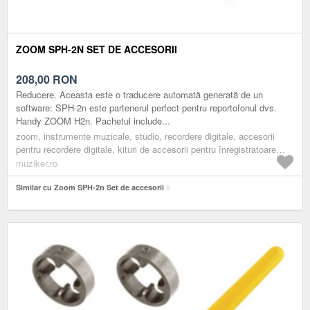
ZOOM SPH-2N SET DE ACCESORII
208,00
RON
Reducere. Aceasta este o traducere automată generată de un
software: SPH-2n este partenerul perfect pentru reportofonul dvs.
Handy ZOOM H2n. Pachetul include...
zoom, instrumente muzicale, studio, recordere digitale, accesorii
pentru recordere digitale, kituri de accesorii pentru înregistratoare
digitale, black
muziker.ro
Similar cu Zoom SPH-2n Set de accesorii