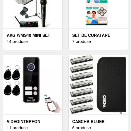
AKG WMS40 MINI SET
SET DE CURATARE
14 produse
GEAMURI
7 produse
VIDEOINTERFON
CASCHA BLUES
WIRELESS
11 produse
HARMONICA SET
6 produse