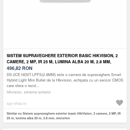
SISTEM SUPRAVEGHERE EXTERIOR BASIC HIKVISION, 2
CAMERE, 2 MP, IR 25 M, LUMINA ALBA 20 M, 2.8 MM,
MICROFON
496,82
RON
DS-2CE16D0T-LPFS(2.8MM) este o camera de supraveghere Smart
Hybrid Light Mini Bullet de la Hikvision, echipata cu un senzor CMOS
care ofera o rezol...
hikvision, sisteme exterior
spy-shop.ro
Similar cu Sistem supraveghere exterior basic HikVision, 2 camere, 2 MP, IR
25 m, lumina alba 20 m, 2.8 mm, microfon