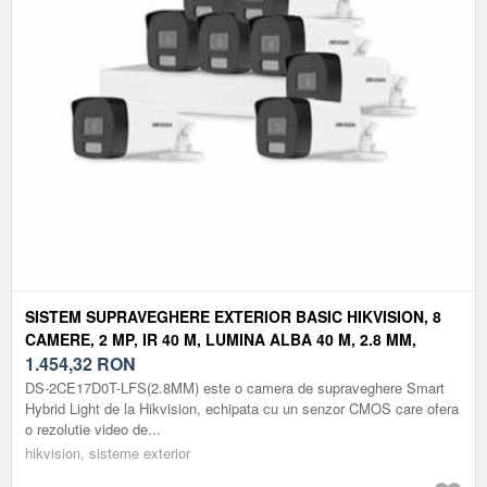
SISTEM SUPRAVEGHERE EXTERIOR BASIC HIKVISION, 8
CAMERE, 2 MP, IR 40 M, LUMINA ALBA 40 M, 2.8 MM,
MICROFON
1.454,32
RON
DS-2CE17D0T-LFS(2.8MM) este o camera de supraveghere Smart
Hybrid Light de la Hikvision, echipata cu un senzor CMOS care ofera
o rezolutie video de...
hikvision, sisteme exterior