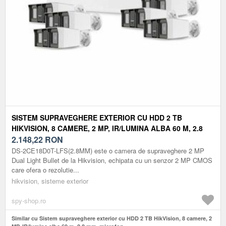
SISTEM SUPRAVEGHERE EXTERIOR CU HDD 2 TB
HIKVISION, 8 CAMERE, 2 MP, IR/LUMINA ALBA 60 M, 2.8
MM, MICROFON
2.148,22
RON
DS-2CE18D0T-LFS(2.8MM) este o camera de supraveghere 2 MP
Dual Light Bullet de la Hikvision, echipata cu un senzor 2 MP CMOS
care ofera o rezolutie...
hikvision, sisteme exterior
spy-shop.ro
Similar cu Sistem supraveghere exterior cu HDD 2 TB HikVision, 8 camere, 2