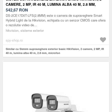
CAMERE, 2 MP, IR 40 M, LUMINA ALBA 40 M, 2.8 MM,
MICROFON
542,67
RON
DS-2CE17D0T-LFS(2.8MM) este o camera de supraveghere Smart
Hybrid Light de la Hikvision, echipata cu un senzor CMOS care ofera
o rezolutie video de...
hikvision, sisteme exterior
spy-shop.ro
Similar cu Sistem supraveghere exterior basic HikVision, 2 camere, 2 MP, IR
40 m, lumina alba 40 m, 2.8 mm, microfon