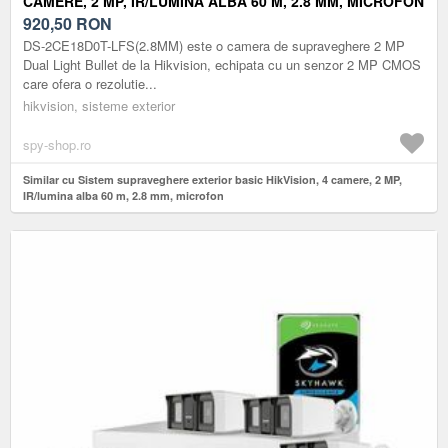
CAMERE, 2 MP, IR/LUMINA ALBA 60 M, 2.8 MM, MICROFON
920,50
RON
DS-2CE18D0T-LFS(2.8MM) este o camera de supraveghere 2 MP
Dual Light Bullet de la Hikvision, echipata cu un senzor 2 MP CMOS
care ofera o rezolutie...
hikvision, sisteme exterior
spy-shop.ro
Similar cu Sistem supraveghere exterior basic HikVision, 4 camere, 2 MP,
IR/lumina alba 60 m, 2.8 mm, microfon