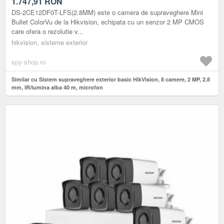
1.747,91
RON
DS-2CE12DF0T-LFS(2.8MM) este o camera de supraveghere Mini
Bullet ColorVu de la Hikvision, echipata cu un senzor 2 MP CMOS
care ofera o rezolutie v...
hikvision, sisteme exterior
spy-shop.ro
Similar cu Sistem supraveghere exterior basic HikVision, 8 camere, 2 MP, 2.8
mm, IR/lumina alba 40 m, microfon