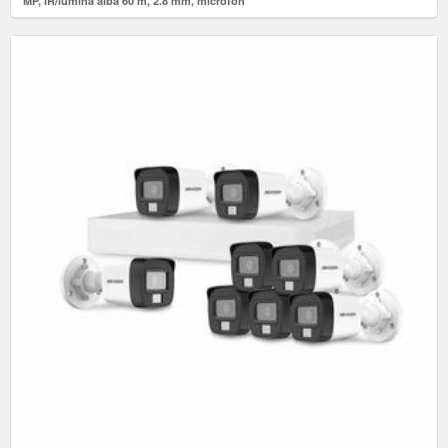
MP, IR/lumina alba 60 m, 2.8 mm, microfon