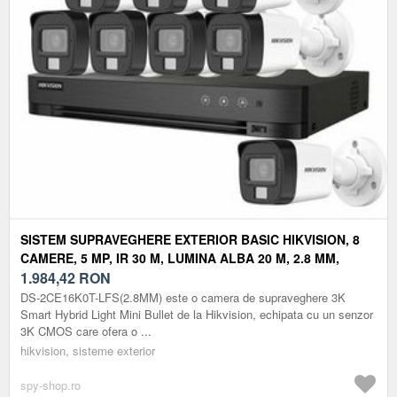
SISTEM SUPRAVEGHERE EXTERIOR BASIC HIKVISION, 8
CAMERE, 5 MP, IR 30 M, LUMINA ALBA 20 M, 2.8 MM,
MICROFON
1.984,42
RON
DS-2CE16K0T-LFS(2.8MM) este o camera de supraveghere 3K
Smart Hybrid Light Mini Bullet de la Hikvision, echipata cu un senzor
3K CMOS care ofera o ...
hikvision, sisteme exterior
spy-shop.ro