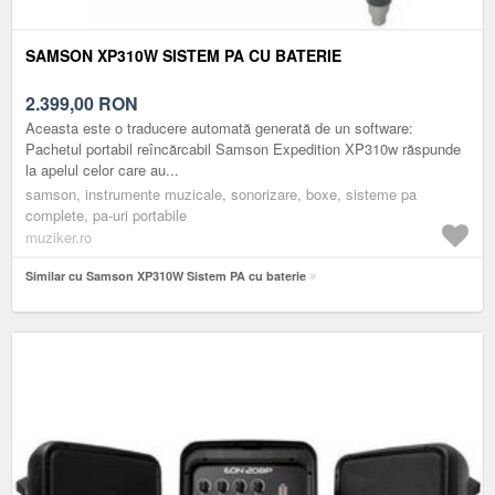
SAMSON XP310W SISTEM PA CU BATERIE
2.399,00
RON
Aceasta este o traducere automată generată de un software:
Pachetul portabil reîncărcabil Samson Expedition XP310w răspunde
la apelul celor care au...
samson, instrumente muzicale, sonorizare, boxe, sisteme pa
complete, pa-uri portabile
muziker.ro
Similar cu Samson XP310W Sistem PA cu baterie