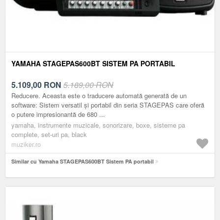
YAMAHA STAGEPAS600BT SISTEM PA PORTABIL
5.109,00
RON
5.189,00 RON
Reducere. Aceasta este o traducere automată generată de un
software: Sistem versatil și portabil din seria STAGEPAS care oferă
o putere impresionantă de 680 ...
yamaha, instrumente muzicale, sonorizare, boxe, sisteme pa
complete, set-uri pa, black
muziker.ro
Similar cu Yamaha STAGEPAS600BT Sistem PA portabil