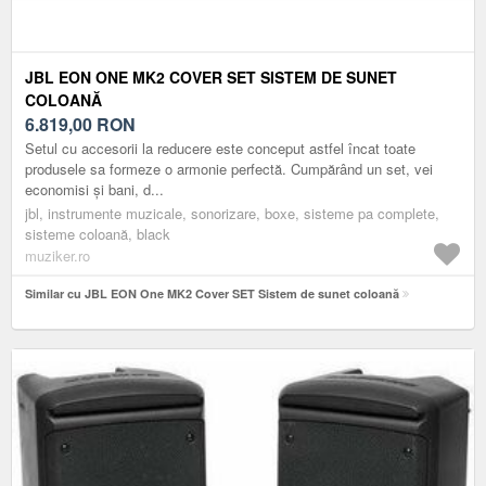
JBL EON ONE MK2 COVER SET SISTEM DE SUNET
COLOANĂ
6.819,00
RON
Setul cu accesorii la reducere este conceput astfel încat toate
produsele sa formeze o armonie perfectă. Cumpărând un set, vei
economisi și bani, d...
jbl, instrumente muzicale, sonorizare, boxe, sisteme pa complete,
sisteme coloană, black
muziker.ro
Similar cu JBL EON One MK2 Cover SET Sistem de sunet coloană