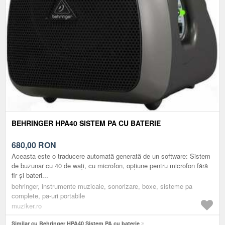
BEHRINGER HPA40 SISTEM PA CU BATERIE
680,00
RON
Aceasta este o traducere automată generată de un software: Sistem
de buzunar cu 40 de wați, cu microfon, opțiune pentru microfon fără
fir și bateri...
behringer, instrumente muzicale, sonorizare, boxe, sisteme pa
complete, pa-uri portabile
muziker.ro
Similar cu Behringer HPA40 Sistem PA cu baterie