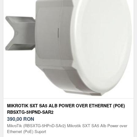
MIKROTIK SXT SA5 ALB POWER OVER ETHERNET (POE)
RBSXTG-5HPND-SAR2
390,00
RON
MikroTik (RBSXTG-5HPnD-SAr2) Mikrotik SXT SA5 Alb Power over
Ethernet (PoE) Suport