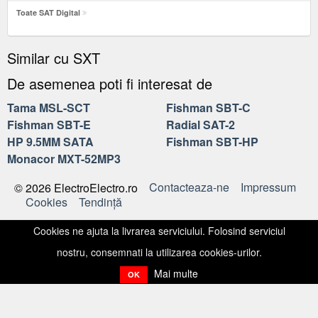
Toate SAT Digital
Similar cu SXT
De asemenea poti fi interesat de
Tama MSL-SCT
Fishman SBT-C
Fishman SBT-E
Radial SAT-2
HP 9.5MM SATA
Fishman SBT-HP
Monacor MXT-52MP3
Contacteaza-ne
Impressum
© 2026 ElectroElectro.ro
Cookies
Tendinţă
Cookies ne ajuta la livrarea serviciului. Folosind serviciul
nostru, consemnati la utilizarea cookies-urilor.
Mai multe
OK