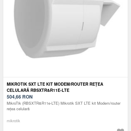
MIKROTIK SXT LTE KIT MODEM/ROUTER REȚEA
CELULARĂ RBSXTR&R11E-LTE
504,66
RON
MikroTik (RBSXTR&R11e-LTE) Mikrotik SXT LTE kit Modem/router
rețea celulară
mikrotik