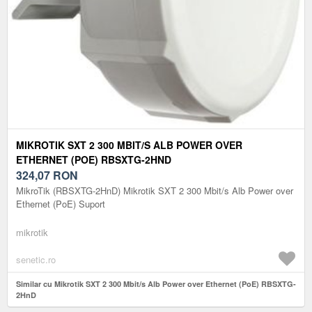
MIKROTIK SXT 2 300 MBIT/S ALB POWER OVER
ETHERNET (POE) RBSXTG-2HND
324,07
RON
MikroTik (RBSXTG-2HnD) Mikrotik SXT 2 300 Mbit/s Alb Power over
Ethernet (PoE) Suport
mikrotik
senetic.ro
Similar cu Mikrotik SXT 2 300 Mbit/s Alb Power over Ethernet (PoE) RBSXTG-
2HnD