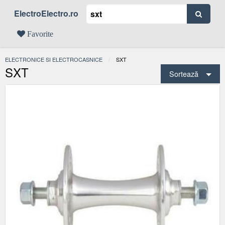
ElectroElectro.ro
Favorite
ELECTRONICE SI ELECTROCASNICE
ACTUAL:
SXT
SXT
Sortează