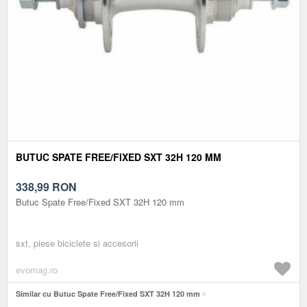
BUTUC SPATE FREE/FIXED SXT 32H 120 MM
338,99
RON
Butuc Spate Free/Fixed SXT 32H 120 mm
sxt, piese biciclete si accesorii
evomag.ro
Similar cu Butuc Spate Free/Fixed SXT 32H 120 mm