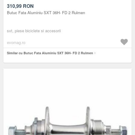
310,99
RON
Butuc Fata Aluminiu SXT 36H- FD 2 Rulmen
sxt, piese biciclete si accesorii
evomag.ro
Similar cu Butuc Fata Aluminiu SXT 36H- FD 2 Rulmen