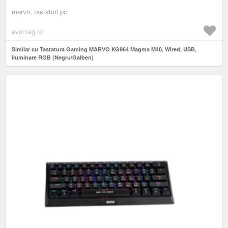
marvo, tastaturi pc
evomag.ro
Similar cu Tastatura Gaming MARVO KG964 Magma M40, Wired, USB,
iluminare RGB (Negru/Galben)