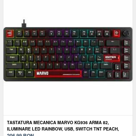
TASTATURA MECANICA MARVO KG936 ARMA 82,
ILUMINARE LED RAINBOW, USB, SWITCH TNT PEACH,
NEGRU
206,99
RON