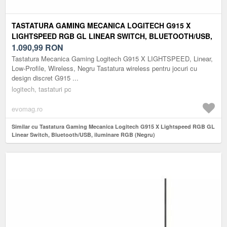
TASTATURA GAMING MECANICA LOGITECH G915 X
LIGHTSPEED RGB GL LINEAR SWITCH, BLUETOOTH/USB,
ILUMINARE RGB (NEGRU)
1.090,99
RON
Tastatura Mecanica Gaming Logitech G915 X LIGHTSPEED, Linear,
Low-Profile, Wireless, Negru Tastatura wireless pentru jocuri cu
design discret G915 ...
logitech, tastaturi pc
evomag.ro
Similar cu Tastatura Gaming Mecanica Logitech G915 X Lightspeed RGB GL
Linear Switch, Bluetooth/USB, iluminare RGB (Negru)