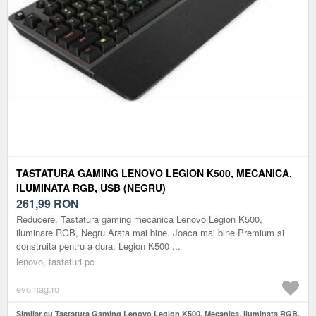
TASTATURA GAMING LENOVO LEGION K500, MECANICA,
ILUMINATA RGB, USB (NEGRU)
261,99
RON
Reducere. Tastatura gaming mecanica Lenovo Legion K500,
iluminare RGB, Negru Arata mai bine. Joaca mai bine Premium si
construita pentru a dura: Legion K500 ...
lenovo, tastaturi pc
evomag.ro
Similar cu Tastatura Gaming Lenovo Legion K500, Mecanica, Iluminata RGB,