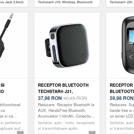
 cu Jack 3.5mm
Techstar® J19, Wireless, Bluetooth
Techstar® J20, 
b
5.0, AUX Out, Acumulator
5.0, AUX Out, 
SI
RECEPTOR BLUETOOTH
RECEPTOR
IO
TECHSTAR® J21,
BLUETOOT
 CU
WIRELESS, BLUETOOTH
37,98
RON
40,65 RON
T14, BLUET
59,98
RON
,
5.0, AUX OUT,
MICROFON 
ltifunctional
Reducere. Receptor Bluetooth la
Reducere. Sup
TABIL,
ACUMULATOR, CLIPS
ECRAN LCD
t ca
AUX, HandsFree Bluetooth,
hands-free si 
at si ca
Acumulator 110mAh, Conectiune
un ecran LCD. 
 PC, BOXE,
PRINDERE
ACUMULAT
 Bluetooth,
MultiPoint, Bluetooth 5.0, Clips
pentru telefon
MM,
si periferice
techstar, auto - moto, receptoare
INCORPORA
techstar, auto
 wirele...
pentru Prindere Transforma
computer, difuz
aptoare audio
si transmitatoare audio
si transmitato
ARCABILA,
MEDIA, HA
castile o...
ampl...