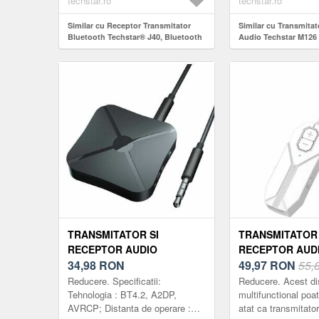
techstar.ro
techstar.ro
DUAL MODE TX/
Similar cu Receptor Transmitator
Similar cu Transmitat
Bluetooth Techstar® J40, Bluetooth
Audio Techstar M126
5.0, Microfon Incorporat, CVC, AUX,
5.4, Wireless, Portabi
Acumulator Incorporat, HandsFree,
TV, PC, Boxe, Casti,
MicroUSB
Baterie Reincarcabil
TX/RX, Negru
TRANSMITATOR SI
TRANSMITATOR 
RECEPTOR AUDIO
RECEPTOR AUD
TECHSTAR® KN319,
34,98
RON
TECHSTAR M126
49,97
RON
55,
BLUETOOTH 4.2,
BLUETOOTH 5.4
Reducere. Specificatii:
Reducere. Acest di
WIRELESS, 2IN1, REAL
WIRELESS, POR
Tehnologia : BT4.2, A2DP,
multifunctional poate
AVRCP; Distanta de operare :
atat ca transmitator
STEREO, ADAPTOR TV,
COMPATIBIL TV,