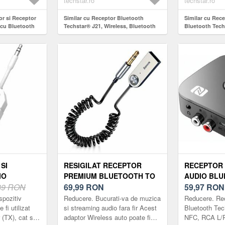
techstar.ro
techstar.ro
RX, NEGRU
MICROUSB
or si Receptor
Similar cu Receptor Bluetooth
Similar cu Rec
 cu Bluetooth
Techstar® J21, Wireless, Bluetooth
Bluetooth Tech
l, Compatibil
5.0, AUX Out, Acumulator, Clips
5.0, Microfon I
 Aux 3.5mm,
Prindere
AUX, Acumulato
a, Dual Mode
Control Media,
MicroUSB
SI
RESIGILAT RECEPTOR
RECEPTOR 
IO
PREMIUM BLUETOOTH TO
AUDIO BL
 CU
89 RON
AUX JACK 3.5MM, ULTRA
69,99
RON
TECHSTAR T
59,97
RO
,
COMPACT, ALIMENTARE
NFC, RCA L
spozitiv
Reducere. Bucurati-va de muzica
Reducere. Re
TABIL,
USB
USB U-DISK
 fi utilizat
si streaming audio fara fir Acest
Bluetooth Tec
 (TX), cat si
adaptor Wireless auto poate fi
NFC, RCA L/
 PC, BOXE,
TELECOMAND