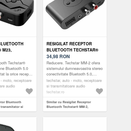
BLUETOOTH
RESIGILAT RECEPTOR
 M23,
BLUETOOTH TECHSTAR®
TOR SI
MM-2, BLUETOOTH 5.0,
34,98
RON
 PENTRU
INTERFATA USB, IESIRE
ooth Techstar®
Reducere. Techstar MM-2 ofera
TEM DE SUNET
RCA, IESIRE AUX,
ne Bluetooth 5.0
sistemului dumneavoastra stereo
tat la orice receptor
conectivitate Bluetooth 5.0,
SA, JACK
CONECTIUNE MULTIPOINT
ifuzoare alimentate
oferind posibilitatea ascultarii
RO SD, USB,
 - moto, receptoare
techstar, auto - moto, receptoare
ard de...
wireless a muzici de pe
are audio
si transmitatoare audio
RCA, NEGRU
smartphon...
techstar.ro
ptor Bluetooth
Similar cu Resigilat Receptor
transmitator si
Bluetooth Techstar® MM-2,
u TV/PC/Sistem de
Bluetooth 5.0, Interfata USB, Iesire
asa, Jack 3.5mm,
RCA, Iesire AUX, Conectiune
 AUX, NFC, RCA,
Multipoint