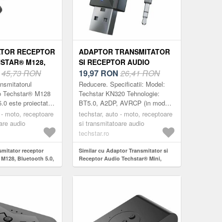
ATOR RECEPTOR
ADAPTOR TRANSMITATOR
STAR® M128,
SI RECEPTOR AUDIO
 5.0, PORT
N
45,73 RON
TECHSTAR® MINI,
19,97
RON
26,41 RON
.5 MM,
BLUETOOTH 5.0 SI 3.5MM
nsmitatorul
Reducere. Specificatii: Model:
 LA SISTEMUL
AUX, STEREO, WIRELESS,
o Techstar® M128
Techstar KN320 Tehnologie:
.0 este proiectat
BT5.0, A2DP, AVRCP (in mod
O, NEGRU
PENTRU AUTO SAU TV
ele auto audio/radio
receiver) Distanta de Operare:
 - moto, receptoare
techstar, auto - moto, receptoare
sta vine insotit de
pana la 10m (fara obiecte care
are audio
si transmitatoare audio
blocheaza)...
techstar.ro
smitator receptor
Similar cu Adaptor Transmitator si
 M128, Bluetooth 5.0,
Receptor Audio Techstar® Mini,
3.5 mm, Conectare la
Bluetooth 5.0 si 3.5mm Aux, Stereo,
 auto, Negru
Wireless, pentru Auto sau TV