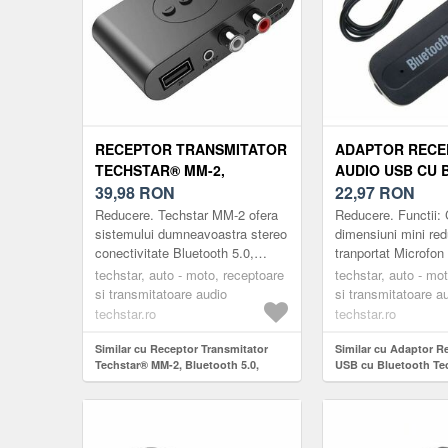
RECEPTOR TRANSMITATOR
ADAPTOR RECE
TECHSTAR® MM-2,
AUDIO USB CU
BLUETOOTH 5.0,
39,98
RON
TECHSTAR® A2D
22,97
RON
INTERFATA USB, IESIRE
3.5MM, TRANSM
Reducere. Techstar MM-2 ofera
Reducere. Functii:
RCA, IESIRE AUX,
AUX, NEGRU
sistemului dumneavoastra stereo
dimensiuni mini red
conectivitate Bluetooth 5.0,
tranportat Microfon 
CONEXIUNE MULTIPOINT,
oferind posibilitatea ascultarii
suporta functia han
NEGRU
techstar, auto - moto, receptoare
techstar, auto - mo
wireless a muzici de pe
Permite tranferul s
si transmitatoare audio
si transmitatoare a
smartphon...
s...
techstar.ro
techstar.ro
Similar cu Receptor Transmitator
Similar cu Adaptor R
Techstar® MM-2, Bluetooth 5.0,
USB cu Bluetooth Te
Interfata USB, Iesire RCA, Iesire AUX,
Jack 3.5mm, Transmi
Conexiune Multipoint, Negru
Negru