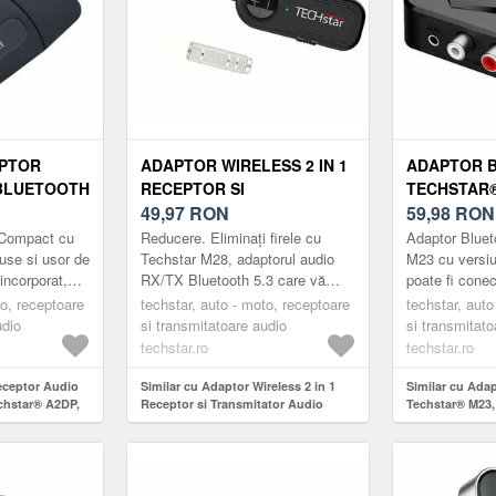
PTOR
ADAPTOR WIRELESS 2 IN 1
ADAPTOR 
 BLUETOOTH
RECEPTOR SI
TECHSTAR®
P, JACK
TRANSMITATOR AUDIO
49,97
RON
TRANSMITA
59,98
RON
ITATOR
TX/RX TECHSTAR® M28
RECEPTOR
 Compact cu
Reducere. Eliminați firele cu
Adaptor Bluet
NEGRU, CU BLUETOOTH BT
TV/PC/SIS
use si usor de
Techstar M28, adaptorul audio
M23 cu versiu
incorporat,
RX/TX Bluetooth 5.3 care vă
poate fi conec
5.3 SI CONECTOR PORT
PENTRU CA
dsfree
permite să transmiteți si sa
A/V și orice d
to, receptoare
AUDIO 3.5MM
techstar, auto - moto, receptoare
3.5MM, MIC
techstar, auto
unetului audio
receptionati, fără fir sunetul de la
cu mufă stand
udio
si transmitatoare audio
si transmitato
AUX, NFC, 
med...
techstar.ro
techstar.ro
eceptor Audio
Similar cu Adaptor Wireless 2 in 1
Similar cu Ada
chstar® A2DP,
Receptor si Transmitator Audio
Techstar® M23, 
tator AUX,
TX/RX Techstar® M28 Negru, cu
receptor pentr
Bluetooth BT 5.3 si Conector Port
sunet pentru c
Audio 3.5mm
Micro SD, USB,
Negru