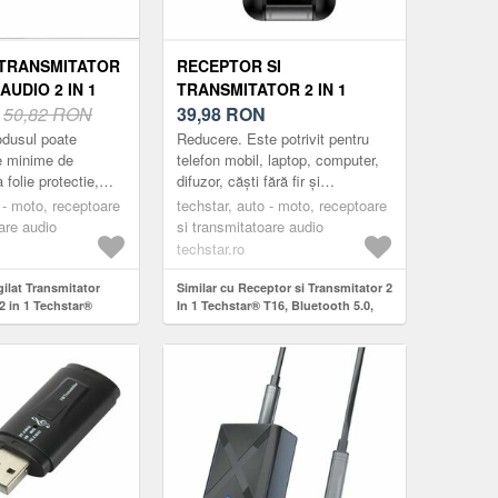
 TRANSMITATOR
RECEPTOR SI
UDIO 2 IN 1
TRANSMITATOR 2 IN 1
 OT07,
N
50,82 RON
TECHSTAR® T16,
39,98
RON
5.0, AFISAJ
BLUETOOTH 5.0, ECRAN
odusul poate
Reducere. Este potrivit pentru
USB, AUX 3.5
LCD, AUX, ALIMENTARE
e minime de
telefon mobil, laptop, computer,
a folie protectie,
difuzor, căști fără fir și
TIBIL TV SAU
USB, COMPATIBIL SISTEME
ata/lipsa, usoare
amplificator. Asigură calitate de
MA, NEGRU
 - moto, receptoare
AUDIO HOME SAU AUTO,
techstar, auto - moto, receptoare
. Transmițătorul
sunet HiFi cu reducere a
are audio
si transmitatoare audio
NEGRU
zgomotu...
techstar.ro
gilat Transmitator
Similar cu Receptor si Transmitator 2
2 in 1 Techstar®
In 1 Techstar® T16, Bluetooth 5.0,
 5.0, Afisaj LCD,
Ecran LCD, AUX, Alimentare USB,
3.5 mm, Compatibil
Compatibil Sisteme Audio Home sau
inema, Negru
Auto, Negru