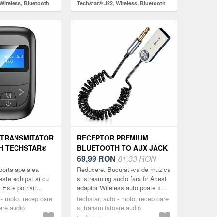
Wireless, Bluetooth
Techstar® J22, Wireless, Bluetooth
Acumulator
5.0, AUX , Acumulator, Multipoint
 TRANSMITATOR
RECEPTOR PREMIUM
H TECHSTAR®
BLUETOOTH TO AUX JACK
OOTH 5.0,
3.5MM, ULTRA COMPACT,
69,99
RON
81,33 RON
INCORPORAT,
ALIMENTARE USB
orta apelarea
Reducere. Bucurati-va de muzica
, AUX,
este echipat si cu
si streaming audio fara fir Acest
Este potrivit
adaptor Wireless auto poate fi
OR
 mobil, laptop,
conectat la sisteme audio auto
T, CONTROL
 - moto, receptoare
techstar, auto - moto, receptoare
or, casti fara fir,
non-Wireless, casetofoane, di...
are audio
si transmitatoare audio
NDSFREE,