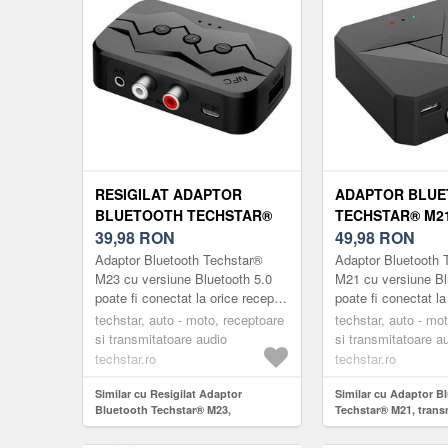
RESIGILAT ADAPTOR
ADAPTOR BLU
BLUETOOTH TECHSTAR®
TECHSTAR® M21
M23, TRANSMITATOR SI
39,98
RON
TRANSMITATOR 
49,98
RON
RECEPTOR PENTRU
RECEPTOR PEN
Adaptor Bluetooth Techstar®
Adaptor Bluetooth 
TV/PC/SISTEM DE SUNET
TV/PC/SISTEM 
M23 cu versiune Bluetooth 5.0
M21 cu versiune Bl
poate fi conectat la orice receptor
poate fi conectat la
PENTRU CASA, JACK
PENTRU CASA, 
A/V și orice difuzoare alimentate
A/V și orice difuzo
3.5MM, MICRO SD, USB,
techstar, auto - moto, receptoare
3.5MM, MICROF
techstar, auto - mo
cu mufă standard de...
cu mufă standard d
si transmitatoare audio
si transmitatoare a
AUX, NFC, RCA, NEGRU
NFC, RCA, NEG
techstar.ro
techstar.ro
Similar cu Resigilat Adaptor
Similar cu Adaptor B
Bluetooth Techstar® M23,
Techstar® M21, transm
transmitator si receptor pentru
receptor pentru TV/P
TV/PC/Sistem de sunet pentru casa,
sunet pentru casa, J