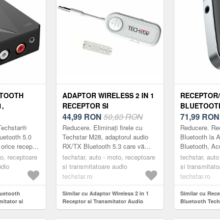
ETOOTH
ADAPTOR WIRELESS 2 IN 1
RECEPTOR
,
RECEPTOR SI
BLUETOOT
SI
TRANSMITATOR AUDIO
44,99
RON
50,83 RON
J23, WIREL
71,99
RO
TRU
TX/RX TECHSTAR® M28
BLUETOOTH 
Techstar®
Reducere. Eliminați firele cu
Reducere. Rec
DE SUNET
ALB, CU BLUETOOTH BT
ACUMULAT
uetooth 5.0
Techstar M28, adaptorul audio
Bluetooth la
 orice receptor
RX/TX Bluetooth 5.3 care vă
Bluetooth, A
JACK
5.3 SI CONECTOR PORT
are alimentate
permite să transmiteți si sa
Conectiune Mu
ON, AUX,
to, receptoare
AUDIO 3.5MM
techstar, auto - moto, receptoare
techstar, auto
e...
receptionati, fără fir sunetul de la
5.0 Transforma
udio
si transmitatoare audio
si transmitato
RU
med...
i...
techstar.ro
techstar.ro
luetooth
Similar cu Adaptor Wireless 2 in 1
Similar cu Rec
itator si
Receptor si Transmitator Audio
Bluetooth Techs
C/Sistem de
TX/RX Techstar® M28 Alb, cu
Bluetooth 5.0,
ack 3.5mm,
Bluetooth BT 5.3 si Conector Port