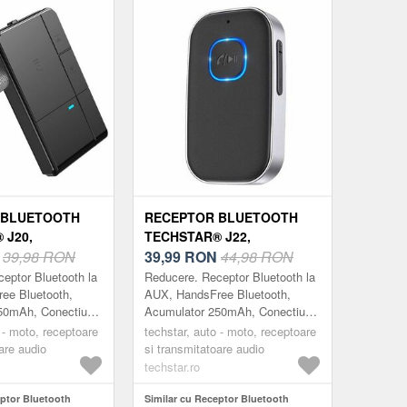
Negru
 BLUETOOTH
RECEPTOR BLUETOOTH
 J20,
TECHSTAR® J22,
 BLUETOOTH
N
39,98 RON
WIRELESS, BLUETOOTH
39,99
RON
44,98 RON
T,
5.0, AUX , ACUMULATOR,
eptor Bluetooth la
Reducere. Receptor Bluetooth la
OR
MULTIPOINT
ee Bluetooth,
AUX, HandsFree Bluetooth,
50mAh, Conectiune
Acumulator 250mAh, Conectiune
uetooth 5.0
MultiPoint, Bluetooth 5.0
 - moto, receptoare
techstar, auto - moto, receptoare
uetooth Techstar®
Transforma castile obisnuite in
are audio
si transmitatoare audio
..
casti Wirel...
techstar.ro
eptor Bluetooth
Similar cu Receptor Bluetooth