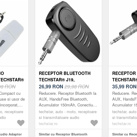
 RCA, Negru
Audio 3.5mm
IO
RECEPTOR BLUETOOTH
RECEPTOR
TECHSTAR®
TECHSTAR® J19,
TECHSTAR®
3.5MM
98 RON
WIRELESS, BLUETOOTH
26,99
RON
29,98 RON
WIRELESS,
35,99
RO
AUX, ALB
5.0, AUX OUT,
5.0, AUX OU
 Compact cu
Reducere. Receptor Bluetooth la
Reducere. Rec
ACUMULATOR
ACUMULAT
use si usor de
AUX, HandsFree Bluetooth,
AUX, HandsFr
incorporat,
Acumulator 150mAh, Conectiune
Acumulator 1
dsfree
MultiPoint, Bluetooth 5.0
MultiPoint, Bl
to, receptoare
techstar, auto - moto, receptoare
techstar, auto
unetului audio
Receptorul Bluetooth Techstar®
Receptorul Bl
udio
si transmitatoare audio
si transmitato
J19 va permi...
J20 va permi.
techstar.ro
techstar.ro
Audio Adaptor
Similar cu Receptor Bluetooth
Similar cu Rec