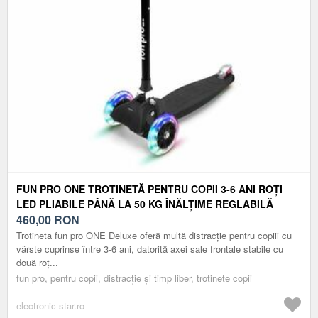
FUN PRO ONE TROTINETĂ PENTRU COPII 3-6 ANI ROȚI
LED PLIABILE PÂNĂ LA 50 KG ÎNĂLȚIME REGLABILĂ
460,00
RON
Trotineta fun pro ONE Deluxe oferă multă distracție pentru copiii cu
vârste cuprinse între 3-6 ani, datorită axei sale frontale stabile cu
două roț...
fun pro, pentru copii, distracție și timp liber, trotinete copii
electronic-star.ro