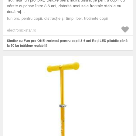
vârste cuprinse între 3-6 ani, datorită axei sale frontale stabile cu
două roț...
fun pro, pentru copii, distracție și timp liber, trotinete copii
electronic-star.ro
Similar cu Fun pro ONE trotinetă pentru copii 3-6 ani Roți LED pliabile până
la 50 kg înălțime reglabilă