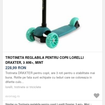
TROTINETA REGLABILA PENTRU COPII LORELLI
DRAXTER, 3 ANI+, MINT
228,99
RON
Trotineta DRAXTER pentru copii, are 3 roti pentru o stabilitate mai
buna. Rotile pe fata sunt echipate cu leduri care se coloreaza in
diferite culo...
lorelli, trotinete si triciclete
evomag.ro
Similar cu Trotineta reglabila pentru copii Lorelli Draxter, 3 ani+, Mint