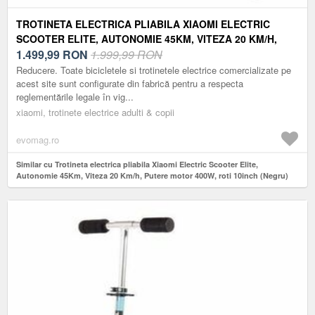
TROTINETA ELECTRICA PLIABILA XIAOMI ELECTRIC
SCOOTER ELITE, AUTONOMIE 45KM, VITEZA 20 KM/H,
PUTERE MOTOR 400W, ROTI 10INCH (NEGRU)
1.499,99
RON
1.999,99 RON
Reducere. Toate bicicletele si trotinetele electrice comercializate pe
acest site sunt configurate din fabrică pentru a respecta
reglementările legale în vig...
xiaomi, trotinete electrice adulti & copii
evomag.ro
Similar cu Trotineta electrica pliabila Xiaomi Electric Scooter Elite,
Autonomie 45Km, Viteza 20 Km/h, Putere motor 400W, roti 10inch (Negru)