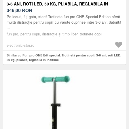
3-6 ANI, ROTI LED, 50 KG, PLIABILA, REGLABILA IN
INALTIME
346,00
RON
Pe locuri, fiți gata, start! Trotineta fun pro ONE Special Edition oferă
multă distracție pentru copiii cu vârste cuprinse între 3-6 ani, datorită
...
fun pro, pentru copii, distracție și timp liber, trotinete copii
electronic-star.ro
Similar cu Fun pro ONE Edt special. Trotinetă pentru copii, 3-6 ani, roti LED,
50 kg, pliabila, reglabila in inaltime