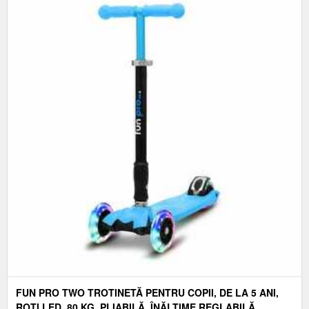
FUN PRO TWO TROTINETĂ PENTRU COPII, DE LA 5 ANI,
ROȚI LED, 80 KG, PLIABILĂ, ÎNĂLȚIME REGLABILĂ