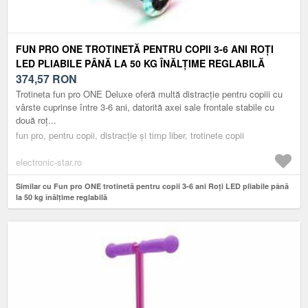
FUN PRO ONE TROTINETĂ PENTRU COPII 3-6 ANI ROȚI
LED PLIABILE PÂNĂ LA 50 KG ÎNĂLȚIME REGLABILĂ
374,57
RON
Trotineta fun pro ONE Deluxe oferă multă distracție pentru copiii cu
vârste cuprinse între 3-6 ani, datorită axei sale frontale stabile cu
două roț...
fun pro, pentru copii, distracție și timp liber, trotinete copii
electronic-star.ro
Similar cu Fun pro ONE trotinetă pentru copii 3-6 ani Roți LED pliabile până
la 50 kg înălțime reglabilă