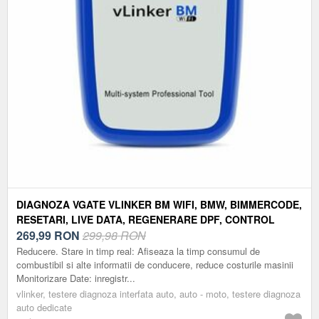
DIAGNOZA VGATE VLINKER BM WIFI, BMW, BIMMERCODE,
RESETARI, LIVE DATA, REGENERARE DPF, CONTROL
FLAPS, ASD, PROGRAMARE
269,99
RON
299,98 RON
Reducere. Stare in timp real: Afiseaza la timp consumul de
combustibil si alte informatii de conducere, reduce costurile masinii
Monitorizare Date: inregistr...
vlinker, testere diagnoza interfata auto, auto - moto, testere diagnoza
auto dedicate