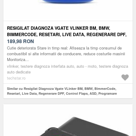
RESIGILAT DIAGNOZA VGATE VLINKER BM, BMW,
BIMMERCODE, RESETARI, LIVE DATA, REGENERARE DPF,
CONTROL FLAPS, ASD, PROGRAMARE
189,98
RON
Cutie deteriorata Stare in timp real: Afiseaza la timp consumul de
combustibil si alte informatii de conducere, reduce costurile masinii
Monitoriza...
vlinker, testere diagnoza interfata auto, auto - moto, testere diagnoza
auto dedicate
techstar.ro
Similar cu Resigilat Diagnoza Vgate VLinker BM, BMW, BimmerCode,
Resetari, Live Data, Regenerare DPF, Control Flaps, ASD, Programare