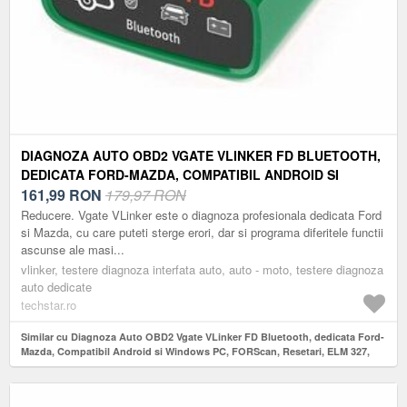
DIAGNOZA AUTO OBD2 VGATE VLINKER FD BLUETOOTH,
DEDICATA FORD-MAZDA, COMPATIBIL ANDROID SI
WINDOWS PC, FORSCAN, RESETARI, ELM 327,
161,99
RON
179,97 RON
VERDE/NEGRU
Reducere. Vgate VLinker este o diagnoza profesionala dedicata Ford
si Mazda, cu care puteti sterge erori, dar si programa diferitele functii
ascunse ale masi...
vlinker, testere diagnoza interfata auto, auto - moto, testere diagnoza
auto dedicate
techstar.ro
Similar cu Diagnoza Auto OBD2 Vgate VLinker FD Bluetooth, dedicata Ford-
Mazda, Compatibil Android si Windows PC, FORScan, Resetari, ELM 327,
Verde/Negru