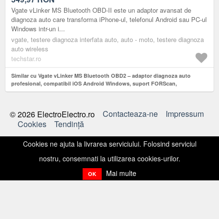
PROGRAMARE ECU
Vgate vLinker MS Bluetooth OBD-II este un adaptor avansat de
diagnoza auto care transforma iPhone-ul, telefonul Android sau PC-ul
Windows intr-un i...
vgate, testere diagnoza interfata auto, auto - moto, testere diagnoza
auto wireless
techstar.ro
Similar cu Vgate vLinker MS Bluetooth OBD2 – adaptor diagnoza auto
profesional, compatibil iOS Android Windows, suport FORScan,
BimmerCode, programare ECU
Contacteaza-ne
Impressum
© 2026 ElectroElectro.ro
Cookies
Tendinţă
Cookies ne ajuta la livrarea serviciului. Folosind serviciul
nostru, consemnati la utilizarea cookies-urilor.
Mai multe
OK