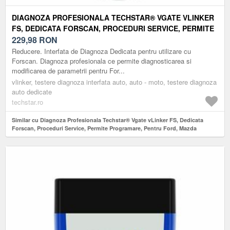
DIAGNOZA PROFESIONALA TECHSTAR® VGATE VLINKER
FS, DEDICATA FORSCAN, PROCEDURI SERVICE, PERMITE
PROGRAMARE, PENTRU FORD, MAZDA
229,98
RON
Reducere. Interfata de Diagnoza Dedicata pentru utilizare cu
Forscan. Diagnoza profesionala ce permite diagnosticarea si
modificarea de parametrii pentru For...
vlinker, testere diagnoza interfata auto, auto - moto, testere diagnoza
auto dedicate
techstar.ro
Similar cu Diagnoza Profesionala Techstar® Vgate vLinker FS, Dedicata
Forscan, Proceduri Service, Permite Programare, Pentru Ford, Mazda