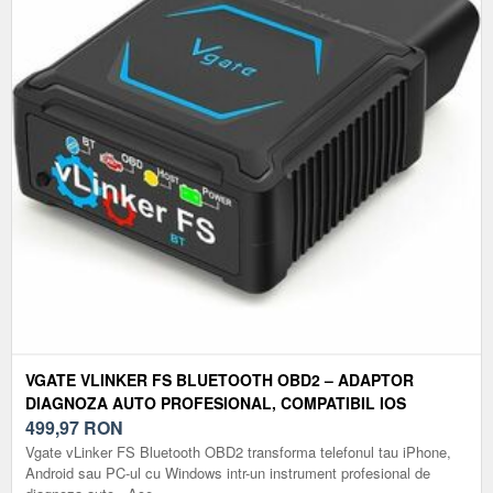
VGATE VLINKER FS BLUETOOTH OBD2 – ADAPTOR
DIAGNOZA AUTO PROFESIONAL, COMPATIBIL IOS
ANDROID WINDOWS, SUPORT FORSCAN, PROGRAMARE
499,97
RON
ECU SI PROTOCOALE MS-CAN
Vgate vLinker FS Bluetooth OBD2 transforma telefonul tau iPhone,
Android sau PC-ul cu Windows intr-un instrument profesional de