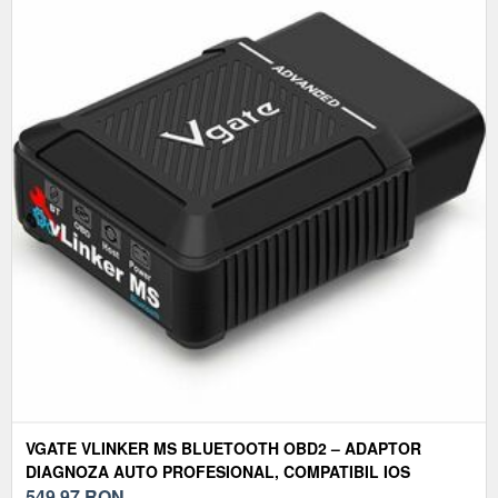
VGATE VLINKER MS BLUETOOTH OBD2 – ADAPTOR
DIAGNOZA AUTO PROFESIONAL, COMPATIBIL IOS
ANDROID WINDOWS, SUPORT FORSCAN, BIMMERCODE,
549,97
RON