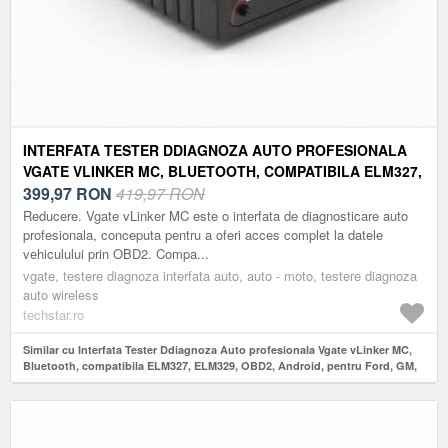
INTERFATA TESTER DDIAGNOZA AUTO PROFESIONALA
VGATE VLINKER MC, BLUETOOTH, COMPATIBILA ELM327,
ELM329, OBD2, ANDROID, PENTRU FORD, GM, BMW
399,97
RON
419,97 RON
Reducere. Vgate vLinker MC este o interfata de diagnosticare auto
profesionala, conceputa pentru a oferi acces complet la datele
vehiculului prin OBD2. Compa...
vgate, testere diagnoza interfata auto, auto - moto, testere diagnoza
auto wireless
techstar.ro
Similar cu Interfata Tester Ddiagnoza Auto profesionala Vgate vLinker MC,
Bluetooth, compatibila ELM327, ELM329, OBD2, Android, pentru Ford, GM,
BMW