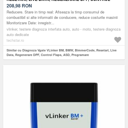
FLAPS, ASD, PROGRAMARE
208,98
RON
Reducere. Stare in timp real: Afiseaza la timp consumul de
combustibil si alte informatii de conducere, reduce costurile masinii
Monitorizare Date: inregistr...
vlinker, testere diagnoza interfata auto, auto - moto, testere diagnoza
auto dedicate
techstar.ro
Similar cu Diagnoza Vgate VLinker BM, BMW, BimmerCode, Resetari, Live
Data, Regenerare DPF, Control Flaps, ASD, Programare