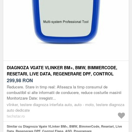
DIAGNOZA VGATE VLINKER BM+, BMW, BIMMERCODE,
RESETARI, LIVE DATA, REGENERARE DPF, CONTROL
FLAPS, ASD, PROGRAMARE
299,98
RON
Reducere. Stare in timp real: Afiseaza la timp consumul de
combustibil si alte informatii de conducere, reduce costurile masinii
Monitorizare Date: inregistr...
vlinker, testere diagnoza interfata auto, auto - moto, testere diagnoza
auto dedicate
techstar.ro
Similar cu Diagnoza Vgate VLinker BM+, BMW, BimmerCode, Resetari, Live
Data, Regenerare DPF, Control Flaps, ASD, Programare