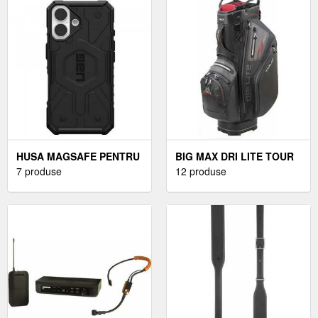
HUSA MAGSAFE PENTRU
BIG MAX DRI LITE TOUR
APPLE IPHONE 17,
7 produse
GEANTA PENTRU GOLF
12 produse
URBAN ARMOR GEAR,
PATHFINDER (NEGRU)