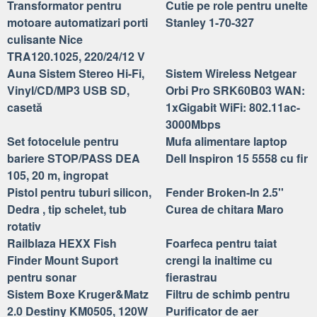
Transformator pentru
Cutie pe role pentru unelte
motoare automatizari porti
Stanley 1-70-327
culisante Nice
TRA120.1025, 220/24/12 V
Auna Sistem Stereo Hi-Fi,
Sistem Wireless Netgear
Vinyl/CD/MP3 USB SD,
Orbi Pro SRK60B03 WAN:
casetă
1xGigabit WiFi: 802.11ac-
3000Mbps
Set fotocelule pentru
Mufa alimentare laptop
bariere STOP/PASS DEA
Dell Inspiron 15 5558 cu fir
105, 20 m, ingropat
Pistol pentru tuburi silicon,
Fender Broken-In 2.5''
Dedra , tip schelet, tub
Curea de chitara Maro
rotativ
Railblaza HEXX Fish
Foarfeca pentru taiat
Finder Mount Suport
crengi la inaltime cu
pentru sonar
fierastrau
Sistem Boxe Kruger&Matz
Filtru de schimb pentru
2.0 Destiny KM0505, 120W
Purificator de aer