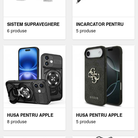
SISTEM SUPRAVEGHERE
INCARCATOR PENTRU
4 CAMERE DOME FULL
6 produse
ASUS ROG ZEPHYRUS
5 produse
HD, INFRAROSU LA 20
G16 GU605MZ 240W
METRI
MENTOR PREMIUM
HUSA PENTRU APPLE
HUSA PENTRU APPLE
IPHONE 16, TECHSUIT
8 produse
IPHONE AIR, GUESS, 4G
5 produse
RUGGEDCAM (NEGRU)
BIG LOGO, NEAGRA