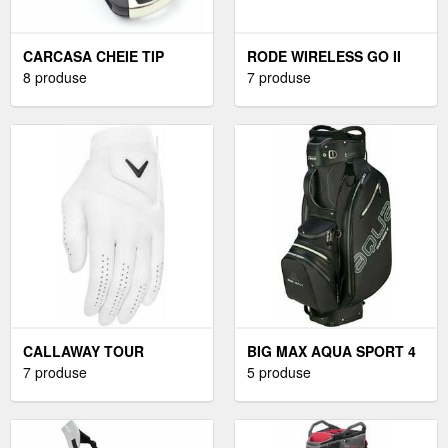
CARCASA CHEIE TIP
RODE WIRELESS GO II
BRICEAG PENTRU OPEL,
8 produse
SISTEM AUDIO FĂRĂ FIR
7 produse
2 BUTOANE
PENTRU CAMERĂ
CALLAWAY TOUR
BIG MAX AQUA SPORT 4
AUTHENTIC WHITE M
7 produse
BLACK GEANTA PENTRU
5 produse
MĂNUȘI PENTRU
GOLF
BĂRBAȚI