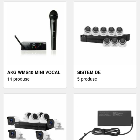
AKG WMS40 MINI VOCAL
SISTEM DE
MICROFON DE MÂNĂ
14 produse
SUPRAVEGHERE
5 produse
FĂRĂ FIR
INTERIOR CU 8 CAMERE
DOME 5 MP