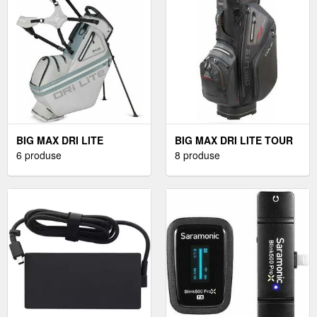
BIG MAX DRI LITE
BIG MAX DRI LITE TOUR
HYBRID TOUR GEANTA
6 produse
BLACK GEANTA PENTRU
8 produse
PENTRU GOLF
GOLF