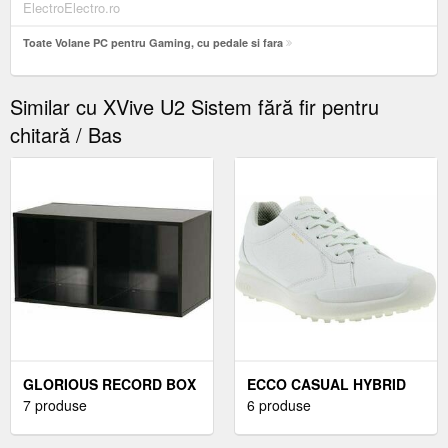
ElectroElectro.ro
Toate Volane PC pentru Gaming, cu pedale si fara
Similar cu XVive U2 Sistem fără fir pentru
chitară / Bas
GLORIOUS RECORD BOX
ECCO CASUAL HYBRID
CUTIA CUTIE PENTRU
7 produse
PANTOFI DE GOLF
6 produse
ÎNREGISTRĂRI LP
PENTRU FEMEI