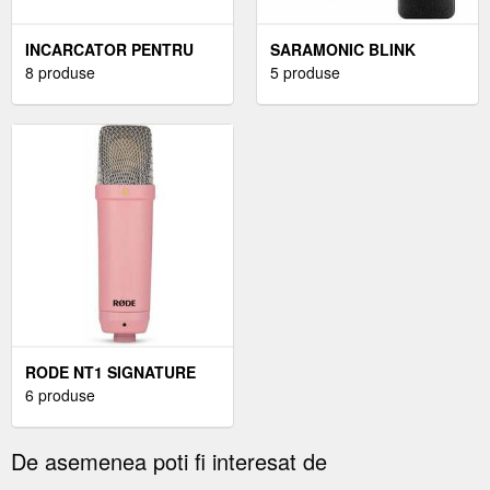
INCARCATOR PENTRU
SARAMONIC BLINK
ASUS ROG ZEPHYRUS
8 produse
SISTEM AUDIO FĂRĂ FIR
5 produse
G16 GA605WI 200W
PENTRU CAMERĂ
MENTOR PREMIUM
RODE NT1 SIGNATURE
MICROFON CU
6 produse
CONDENSATOR PENTRU
STUDIO
De asemenea poti fi interesat de