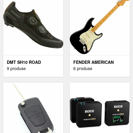
DMT SH10 ROAD
FENDER AMERICAN
PANTOFI DE CICLISM
9 produse
PROFESSIONAL II
6 produse
PENTRU BĂRBAȚI
STRATOCASTER MN
CHITARĂ ELECTRICĂ