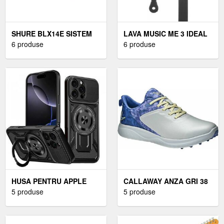
SHURE BLX14E SISTEM
LAVA MUSIC ME 3 IDEAL
FĂRĂ FIR K3E: 606-630
6 produse
STRAP 2 CUREA DE
6 produse
MHZ
CHITARA
HUSA PENTRU APPLE
CALLAWAY ANZA GRI 38
IPHONE 16 PRO,
5 produse
PANTOFI DE GOLF
5 produse
TECHSUIT RUGGEDCAM
PENTRU FEMEI
(NEGRU)