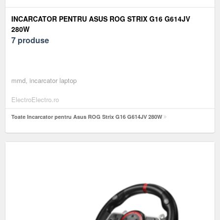
INCARCATOR PENTRU ASUS ROG STRIX G16 G614JV
280W
7 produse
mmd, incarcator laptop
ElectroElectro.ro
Toate Incarcator pentru Asus ROG Strix G16 G614JV 280W