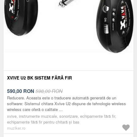
XVIVE U2 BK SISTEM FĂRĂ FIR
590,00
RON
598,00 RON
Reducere. Aceasta este o traducere automată generată de un
software: Sistemul chitara Xvive U2 dispune de tehnologie wireless
wireless care oferă o calitate ...
xvive, instrumente muzicale, sonorizare, echipamente fără fir,
echipamente fără fir pentru chitară și bas
muziker.ro