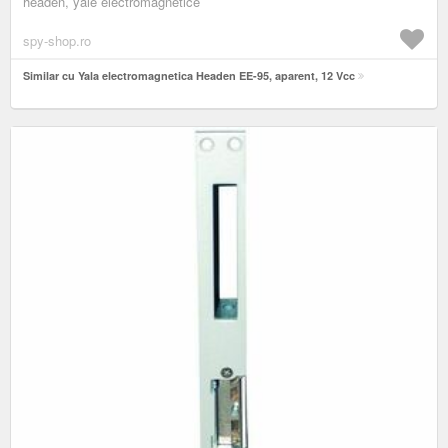
headen, yale electromagnetice
spy-shop.ro
Similar cu Yala electromagnetica Headen EE-95, aparent, 12 Vcc