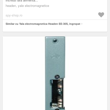
inchisa fara alimenta...
headen, yale electromagnetice
spy-shop.ro
Similar cu Yala electromagnetica Headen EE-30S, ingropat