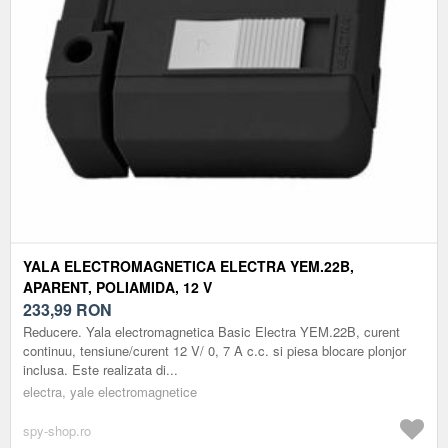
YALA ELECTROMAGNETICA ELECTRA YEM.22B,
APARENT, POLIAMIDA, 12 V
233,99
RON
Reducere. Yala electromagnetica Basic Electra YEM.22B, curent
continuu, tensiune/curent 12 V/ 0, 7 A c.c. si piesa blocare plonjor
inclusa. Este realizata di...
electra, yale electromagnetice
spy-shop.ro