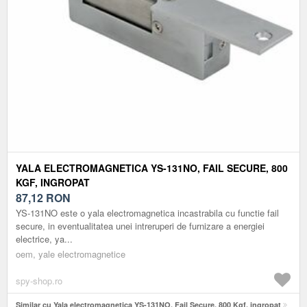
YALA ELECTROMAGNETICA YS-131NO, FAIL SECURE, 800
KGF, INGROPAT
87,12
RON
YS-131NO este o yala electromagnetica incastrabila cu functie fail
secure, in eventualitatea unei intreruperi de furnizare a energiei
electrice, ya...
oem, yale electromagnetice
spy-shop.ro
Similar cu Yala electromagnetica YS-131NO, Fail Secure, 800 Kgf, ingropat