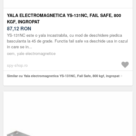
YALA ELECTROMAGNETICA YS-131NC, FAIL SAFE, 800
KGF, INGROPAT
87,12
RON
YS-131NC este o yala incastrabila, cu mod de deschidere piedica
basculanta la 45 de grade. Functia fail safe va deschide usa in cazul
in care se in...
oem, yale electromagnetice
spy-shop.ro
Similar cu Yala electromagnetica YS-131NC, Fail Safe, 800 kgf, ingropat