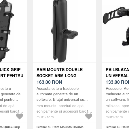
UICK-GRIP
RAM MOUNTS DOUBLE
RAILBLAZA
ORT PENTRU
SOCKET ARM LONG
UNIVERSAL
L/TABLETĂ
SUPORT PENTRU TELEFON
163,00
RON
HOLDER A
133,00
RO
MOBIL/TABLETĂ
SUPORT PE
 este o
Aceasta este o traducere
Reducere. Ac
MOBIL/TAB
 generată de
automată generată de un
traducere aut
ul pentru
software: Brațul universal cu
un software: 
 arc este
dublă memorie RAM® are un
pentru dispozi
ri de apă,
ram mounts, sporturi de apă,
railblaza, spo
 laterale
design cu profil redus. Se
Suportul pentr
sorii barcă,
echipamente și accesorii barcă,
echipamente ș
atașează la ori...
mobil...
 elemente de
punte, suporturi și elemente de
punte, suportu
muziker.ro
muziker.ro
ntru telefoane
fixare, suporturi pentru telefoane
fixare, suport
ts Quick-Grip
mobile și tablete
Similar cu Ram Mounts Double
mobile și tabl
Similar cu Rail