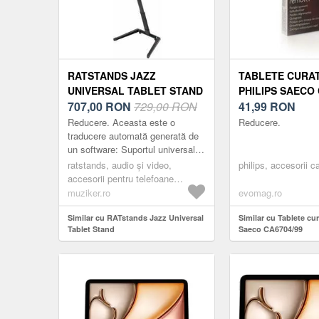
RATSTANDS JAZZ
TABLETE CURA
UNIVERSAL TABLET STAND
PHILIPS SAECO 
707,00
RON
729,00 RON
41,99
RON
Reducere. Aceasta este o
Reducere.
traducere automată generată de
un software: Suportul universal
pentru tabletă Jazz este sigur,
ratstands, audio și video,
philips, accesorii c
robust și elegant. Suportul
accesorii pentru telefoane
telescopi...
mobile, standuri si suporturi
muziker.ro
evomag.ro
pentru smartphone și tablete,
black
Similar cu RATstands Jazz Universal
Similar cu Tablete cur
Tablet Stand
Saeco CA6704/99