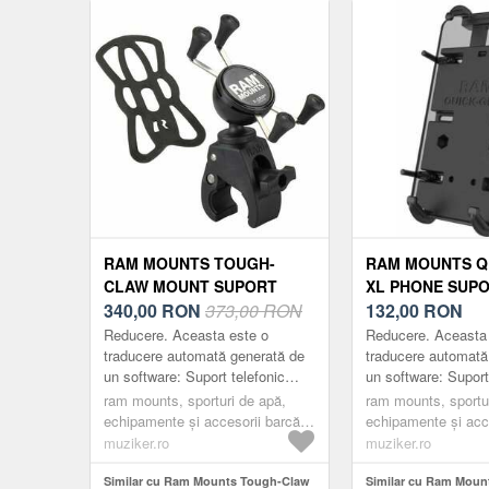
RAM MOUNTS TOUGH-
RAM MOUNTS Q
CLAW MOUNT SUPORT
XL PHONE SUP
PENTRU TELEFON
340,00
RON
373,00 RON
TELEFON MOBI
132,00
RON
MOBIL/TABLETĂ
Reducere. Aceasta este o
Reducere. Aceasta
traducere automată generată de
traducere automată
un software: Suport telefonic
un software: Suport
Dispune de o bază mică de
telefon încărcat cu
ram mounts, sporturi de apă,
ram mounts, sportu
montare Tough-Claw și suport
echipat cu suporturi
echipamente și accesorii barcă,
echipamente și acce
universal X-Grip...
reglabile car...
punte, suporturi și elemente de
punte, suporturi și
muziker.ro
muziker.ro
fixare, suporturi pentru telefoane
fixare, suporturi pe
mobile și tablete
Similar cu Ram Mounts Tough-Claw
mobile și tablete
Similar cu Ram Moun