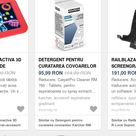
ACTIVA 3D
DETERGENT PENTRU
RAILBLAZA
 DE
CURATAREA COVOARELOR
SCREENGR
SORII
00 RON
KARCHER RM 760, 16
95,99
RON
104,99 RON
SUPORT PE
191,00
RO
TABLETE
MOBIL/TAB
tă tăbliță
Reducere. CarpetPro Cleaner RM
Reducere. Ac
veți avea
760 - Tablete, pentru
traducere aut
acție. Un set
aspiratoarele cu spray-extractie,
un software: Î
ea o atmosferă
cu performante excelente de
chartplotter-ul
karcher, accesorii aspiratoare
railblaza, spo
i. Învățați...
curatare.Se dizolva usor in apa.
ieșirea radar p
gradinarit
echipamente ș
Tehnologi...
punte, suportu
evomag.ro
muziker.ro
fixare, suport
eractiva 3D
Similar cu Detergent pentru
mobile și tabl
Similar cu Rai
nat+accesorii
curatarea covoarelor Karcher RM
R-Lock Suport 
760, 16 tablete
mobil/tabletă