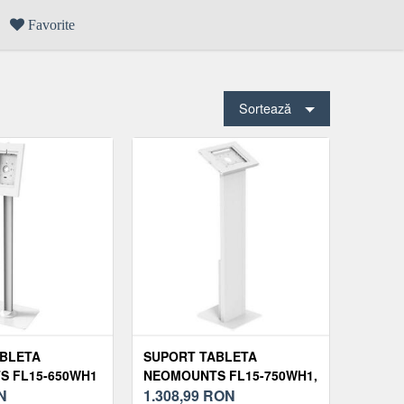
Favorite
Sortează
BLETA
SUPORT TABLETA
 FL15-650WH1
NEOMOUNTS FL15-750WH1,
N
11INCH, 27.9CM (ALB)
1.308,99
RON