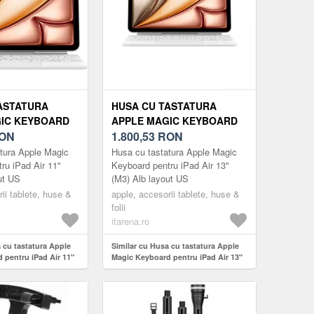
ASTATURA
HUSA CU TASTATURA
IC KEYBOARD
APPLE MAGIC KEYBOARD
D AIR 11" (M3)
ON
PENTRU IPAD AIR 13" (M3)
1.800,53
RON
OUT US
WHITE LAYOUT US
tura Apple Magic
Husa cu tastatura Apple Magic
ru iPad Air 11"
Keyboard pentru iPad Air 13"
ut US
(M3) Alb layout US
ii tablete, huse &
apple, accesorii tablete, huse &
folii
itarena.ro
 cu tastatura Apple
Similar cu Husa cu tastatura Apple
 pentru iPad Air 11"
Magic Keyboard pentru iPad Air 13"
out US
(M3) White layout US