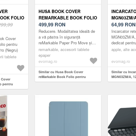
VER
HUSA BOOK COVER
INCARCATO
OOK FOLIO
REMARKABLE BOOK FOLIO
MGN03ZM/A,
KABLE
299,99
PENTRU REMARKABLE
499,99
RON
DEDICAT P
64,99
RON
GRU)
PAPER PRO MOVE (GRI)
(ALB)
Reducere. Modalitatea ideală de
Incarcator re
a vă păstra în siguranță
MGN03ZM/A, 
ok Cover
reMarkable Paper Pro Move și
dedicat pentru
lio pentru
Marker în timp ce lucrați și în
remarkable, accesorii tablete
apple, alte ac
ro (Negru)
deplasare. Aceasta nu este doar
epaper
ii tablete
o husă,...
evomag.ro
evomag.ro
Similar cu Husa Book Cover
Similar cu Inca
reMarkable Book Folio pentru
MGN03ZM/A, 12W
k Cover
reMarkable Paper Pro Move (Gri)
pentru iPad (Al
o pentru
 (Negru)