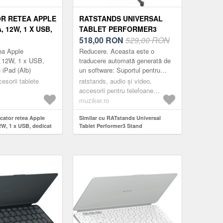
R RETEA APPLE
RATSTANDS UNIVERSAL
 12W, 1 X USB,
TABLET PERFORMER3
ENTRU IPAD
STAND
518,00
RON
529,00 RON
tea Apple
Reducere. Aceasta este o
12W, 1 x USB,
traducere automată generată de
 iPad (Alb)
un software: Suportul pentru
tablete Performer3 este ideal
cesorii tablete
ratstands, audio și video,
pentru utilizare în cadrul unei
accesorii pentru telefoane
școli, uni...
mobile, standuri si suporturi
muziker.ro
pentru smartphone și tablete,
rcator retea Apple
black
Similar cu RATstands Universal
, 1 x USB, dedicat
Tablet Performer3 Stand
b)