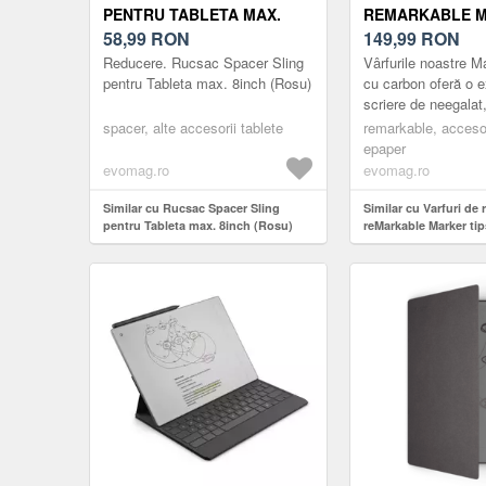
PENTRU TABLETA MAX.
REMARKABLE 
8INCH (ROSU)
58,99
RON
TIPS, 6 BUCATI
149,99
RON
Reducere. Rucsac Spacer Sling
Vârfurile noastre M
pentru Tableta max. 8inch (Rosu)
cu carbon oferă o e
scriere de neegalat
asemănătoare hârti
spacer, alte accesorii tablete
remarkable, accesor
cu ușurință un vârf
epaper
evomag.ro
evomag.ro
Similar cu Rucsac Spacer Sling
Similar cu Varfuri de 
pentru Tableta max. 8inch (Rosu)
reMarkable Marker tip