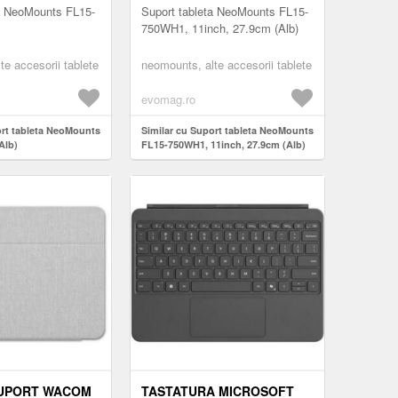
ta NeoMounts FL15-
Suport tableta NeoMounts FL15-
750WH1, 11inch, 27.9cm (Alb)
te accesorii tablete
neomounts, alte accesorii tablete
evomag.ro
ort tableta NeoMounts
Similar cu Suport tableta NeoMounts
Alb)
FL15-750WH1, 11inch, 27.9cm (Alb)
SUPORT WACOM
TASTATURA MICROSOFT