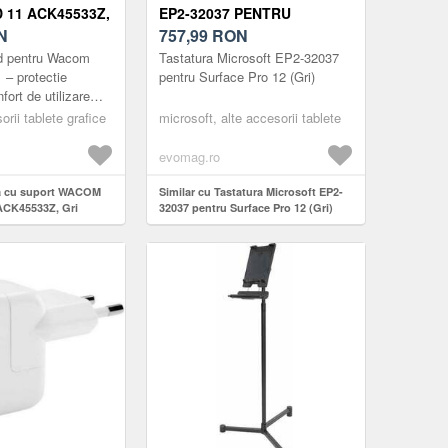
 11 ACK45533Z,
EP2-32037 PENTRU
N
SURFACE PRO 12 (GRI)
757,99
RON
d pentru Wacom
Tastatura Microsoft EP2-32037
– protectie
pentru Surface Pro 12 (Gri)
ort de utilizare
i Husa cu stand
rii tablete grafice
microsoft, alte accesorii tablete
tru Wacom
...
evomag.ro
sa cu suport WACOM
Similar cu Tastatura Microsoft EP2-
ACK45533Z, Gri
32037 pentru Surface Pro 12 (Gri)