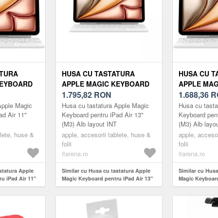
ATURA
HUSA CU TASTATURA
HUSA CU T
KEYBOARD
APPLE MAGIC KEYBOARD
APPLE MAG
R 11" (M3)
PENTRU IPAD AIR 13" (M3)
1.795,82
RON
PENTRU IPA
1.688,36
R
INT
WHITE LAYOUT INT
WHITE LAY
Apple Magic
Husa cu tastatura Apple Magic
Husa cu tasta
ad Air 11"
Keyboard pentru iPad Air 13"
Keyboard pent
(M3) Alb layout INT
(M3) Alb layo
blete, huse &
apple, accesorii tablete, huse &
apple, accesor
folii
folii
itarena.ro
itarena.ro
statura Apple
Similar cu Husa cu tastatura Apple
Similar cu Husa
u iPad Air 11"
Magic Keyboard pentru iPad Air 13"
Magic Keyboard
(M3) White layout INT
(M3) White lay