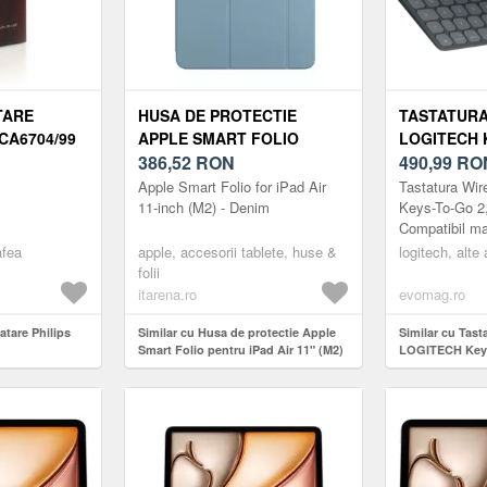
TARE
HUSA DE PROTECTIE
TASTATURA
CA6704/99
APPLE SMART FOLIO
LOGITECH 
PENTRU IPAD AIR 11" (M2)
386,52
RON
BLUETOOTH
490,99
RO
DENIM
MACOS, LA
Apple Smart Folio for iPad Air
Tastatura Wi
INTERNATI
11-inch (M2) - Denim
Keys-To-Go 2,
Compatibil m
International 
afea
apple, accesorii tablete, huse &
logitech, alte
folii
itarena.ro
evomag.ro
atare Philips
Similar cu Husa de protectie Apple
Similar cu Tast
Smart Folio pentru iPad Air 11" (M2)
LOGITECH Keys
Denim
Bluetooth, Com
Layout US Inte