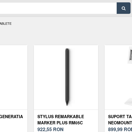
TABLETE
(GENERATIA
STYLUS REMARKABLE
SUPORT TA
MARKER PLUS RM05C
NEOMOUNTS
PENTRU PAPER PRO
922,55
RON
(ALB)
899,99
RO