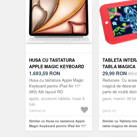
HUSA CU TASTATURA
TABLETA INTER
APPLE MAGIC KEYBOARD
TABLA MAGICA
PENTRU IPAD AIR 11" (M3)
1.693,59
RON
DESENAT+ACCE
29,99
RON
60,
WHITE LAYOUT RO
Husa cu tastatura Apple Magic
Reducere. Cu aceas
Keyboard pentru iPad Air 11"
magică de desenat 
(M3) Alb layout RO
parte de multă distr
artistic care va cr
apple, accesorii tablete, huse &
gave, maxim 39 lei
magică micilor pictor
folii
itarena.ro
gave.ro
Similar cu Husa cu tastatura Apple
Similar cu Tableta int
Magic Keyboard pentru iPad Air 11"
tabla magica de dese
(M3) White layout RO