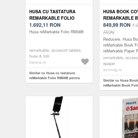
HUSA CU TASTATURA
HUSA BOOK CO
REMARKABLE FOLIO
REMARKABLE B
RM08B PENTRU PAPER PRO
1.692,11
RON
PENTRU REMAR
849,99
RON
1.
PAPER PRO (NE
Husa reMarkable Folio RM08B
RON
Reducere. Husa Bo
reMarkable Book Fo
remarkable, accesorii tablete,
reMarkable Paper P
huse & folii
remarkable, accesor
itarena.ro
epaper
evomag.ro
Similar cu Husa cu tastatura
reMarkable Folio RM08B pentru
Similar cu Husa Boo
Paper Pro
reMarkable Book Foli
reMarkable Paper Pro