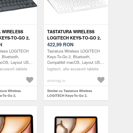
 WIRELESS
TASTATURA WIRELESS
KEYS-TO-GO 2,
LOGITECH KEYS-TO-GO 2,
, COMPATIBIL
N
BLUETOOTH, COMPATIBIL
422,99
RON
YOUT US
MACOS, LAYOUT US
reless LOGITECH
Tastatura Wireless LOGITECH
ONAL (NEGRU)
INTERNATIONAL (GRI)
 Bluetooth,
Keys-To-Go 2, Bluetooth,
acOS, Layout US
Compatibil macOS, Layout US
(Negru)
International (Gri)
 accesorii tablete
logitech, alte accesorii tablete
evomag.ro
atura Wireless
Similar cu Tastatura Wireless
-To-Go 2,
LOGITECH Keys-To-Go 2,
patibil macOS,
Bluetooth, Compatibil macOS,
rnational (Negru)
Layout US International (Gri)