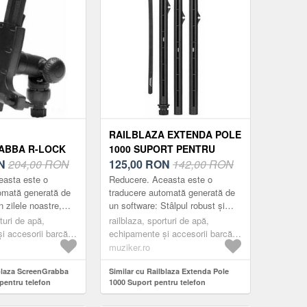
RAILBLAZA EXTENDA POLE
ABBA R-LOCK
1000 SUPORT PENTRU
NTRU TELEFON
N
204,00 RON
TELEFON MOBIL/TABLETĂ
125,00
RON
142,00 RON
LETĂ
easta este o
Reducere. Aceasta este o
omată generată de
traducere automată generată de
n zilele noastre,
un software: Stâlpul robust și
, sondele și chiar
ușor este lampa versatilă, stâlpul
rturi de apă,
railblaza, sporturi de apă,
ot fi citite pe elec...
de montaj și camera de montare
i accesorii barcă,
echipamente și accesorii barcă,
a ca...
ri și elemente de
punte, suporturi și elemente de
muziker.ro
uri pentru telefoane
fixare, suporturi pentru telefoane
ete, black
lblaza ScreenGrabba
mobile și tablete, black
Similar cu Railblaza Extenda Pole
pentru telefon
1000 Suport pentru telefon
mobil/tabletă