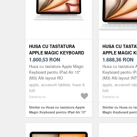
HUSA CU TASTATURA
HUSA CU TAST
APPLE MAGIC KEYBOARD
APPLE MAGIC 
PENTRU IPAD AIR 13" (M3)
1.800,53
RON
PENTRU IPAD AI
1.688,36
RON
WHITE LAYOUT RO
WHITE LAYOUT 
Husa cu tastatura Apple Magic
Husa cu tastatura 
Keyboard pentru iPad Air 13"
Keyboard pentru iP
(M3) Alb layout RO
(M3) Alb layout INT
apple, accesorii tablete, huse &
apple, accesorii ta
folii
folii
itarena.ro
itarena.ro
Similar cu Husa cu tastatura Apple
Similar cu Husa cu ta
Magic Keyboard pentru iPad Air 13"
Magic Keyboard pentr
(M3) White layout RO
(M3) White layout INT