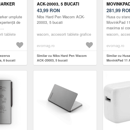
MARKER
ACK-20003, 5 BUCATI
MOVINKPAD
43,99
RON
GRI
281,99
RO
arker umplute
Nibs Hard Pen Wacom ACK-
Husa cu stan
xperiență de
20003, 5 bucati
MovinkPad 11 
,
maxima si conf
ei. Schimbați
oriunde te afl
ii tablete
wacom, accesorii tablete grafice
wacom, acceso
 contonden...
dedicata pen
MovinkPad 11
evomag.ro
evomag.ro
rezerva
Similar cu Nibs Hard Pen Wacom
Similar cu Hu
s, 6 bucati
ACK-20003, 5 bucati
MovinkPad 11 