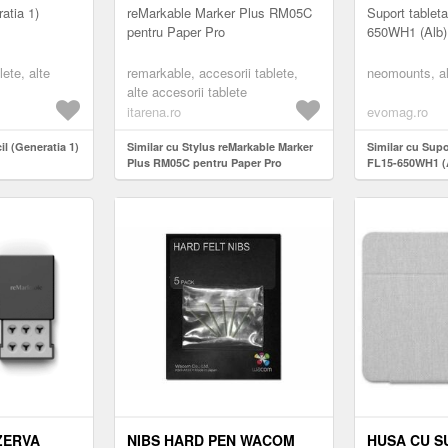
atia 1)
reMarkable Marker Plus RM05C
Suport table
pentru Paper Pro
650WH1 (Alb)
lete, alte
remarkable, accesorii tablete,
neomounts, al
alte accesorii tablete
itarena.ro
evomag.ro
il (Generatia 1)
Similar cu Stylus reMarkable Marker
Similar cu Sup
Plus RM05C pentru Paper Pro
FL15-650WH1 (
ZERVA
NIBS HARD PEN WACOM
HUSA CU 