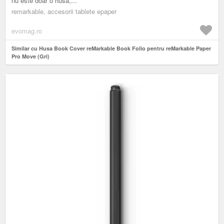
nu este doar o husă,...
remarkable, accesorii tablete epaper
evomag.ro
Similar cu Husa Book Cover reMarkable Book Folio pentru reMarkable Paper
Pro Move (Gri)