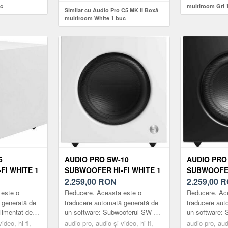
uc
multiroom Gri 
Similar cu Audio Pro C5 MK II Boxă
multiroom White 1 buc
5
AUDIO PRO SW-10
AUDIO PRO
FI WHITE 1
SUBWOOFER HI-FI WHITE 1
SUBWOOFER
BUC
2.259,00
RON
BUC
2.259,00
R
 este o
Reducere. Aceasta este o
Reducere. Ac
 generată de
traducere automată generată de
traducere aut
limentat de
un software: Subwooferul SW-10
un software:
manțe
adaugă o altă dimensiune tuturor
adaugă o altă
ideo, hi-fi,
audio pro, audio și video, hi-fi,
audio pro, audi