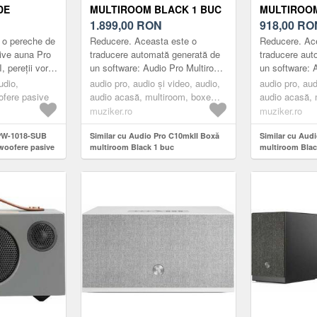
DE
MULTIROOM BLACK 1 BUC
MULTIROOM
SIVE PA,
1.899,00
RON
918,00
RO
u o pereche de
Reducere. Aceasta este o
Reducere. Ac
00 W
ive auna Pro
traducere automată generată de
traducere aut
pereții vor
un software: Audio Pro Multiroom
un software: 
 și
cu AirPlay2 și ChromeCast.
difuzor mic cu
udio,
audio pro, audio și video, audio,
audio pro, aud
ferele PA
Sunet în mai multe camere și
simplă, desig
fere pasive
audio acasă, multiroom, boxe
audio acasă, 
utilizare pe...
uimitoare...
multiroom, black
multiroom, bl
muziker.ro
muziker.ro
 PW-1018-SUB
Similar cu Audio Pro C10mkII Boxă
Similar cu Aud
woofere pasive
multiroom Black 1 buc
multiroom Blac
ubwoofer, 600 W