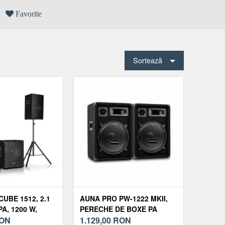
Favorite
Sortează
UBE 1512, 2.1
AUNA PRO PW-1222 MKII,
PA, 1200 W,
PERECHE DE BOXE PA
 DE 15 ",
ON
PASIVE, 12 ", 300 W RMS /
1.129,00
RON