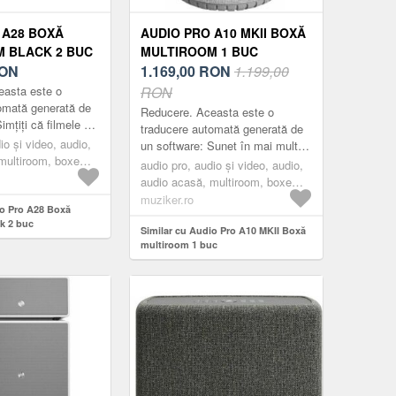
 A28 BOXĂ
AUDIO PRO A10 MKII BOXĂ
 BLACK 2 BUC
MULTIROOM 1 BUC
ON
1.169,00
RON
1.199,00
easta este o
RON
omată generată de
Reducere. Aceasta este o
imțiți că filmele și
traducere automată generată de
 difuzate live în
io și video, audio,
un software: Sunet în mai multe
e zi cu difuzorul
multiroom, boxe
camere și utilizare pentru mai
audio pro, audio și video, audio,
ack
multe persoane. Grupați și jucați.
audio acasă, multiroom, boxe
Joa...
multiroom, grey
muziker.ro
io Pro A28 Boxă
k 2 buc
Similar cu Audio Pro A10 MKII Boxă
multiroom 1 buc