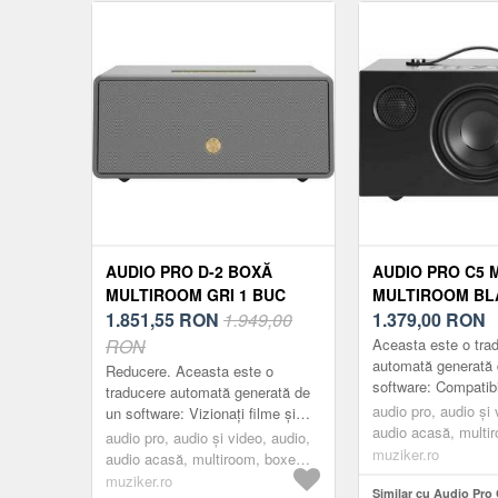
AUDIO PRO D-2 BOXĂ
AUDIO PRO C5 M
MULTIROOM GRI 1 BUC
MULTIROOM BL
1.851,55
RON
1.949,00
1.379,00
RON
RON
Aceasta este o tra
automată generată 
Reducere. Aceasta este o
software: Compatibi
traducere automată generată de
multe camere în tre
audio pro, audio și 
un software: Vizionați filme și
că C5 MKII funcți
audio acasă, multi
ascultați muzică cu o calitate
audio pro, audio și video, audio,
cu...
multiroom, black
muziker.ro
audio excepțională atunci când
audio acasă, multiroom, boxe
aveți d...
multiroom, grey
muziker.ro
Similar cu Audio Pro