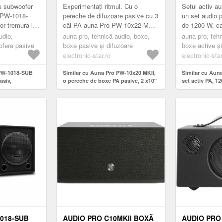
00 W MAX.
SUBWOOFER, 450W
DIFUZOR 2 
cu subwoofer
Experimentați ritmul. Cu o
Setul activ a
 PW-1018-
pereche de difuzoare pasive cu 3
un set audio 
or tremura la
căi PA auna Pro PW-10x22 MKII,
de 1200 W, car
sunetul este de partea
pentru petrece
udio,
auna pro, tehnică audio, boxe,
auna pro, teh
fer PA auna
ta.Difuzoarele Fullrange PA auna
profesională s
fere pasive
boxe pasive și difuzoare
boxe active și
..
...
electronic-star.ro
electronic-star
 PW-1018-SUB
Similar cu Auna Pro PW-10x20 MKII,
Similar cu Auna
asiv,
o pereche de boxe PA pasive, 2 x10"
set activ PA, 1
W RMS / 1200 W
subwoofer, 450W
15 ", difuzor 2 
018-SUB
AUDIO PRO C10MKII BOXĂ
AUDIO PRO