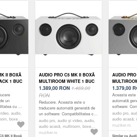
K II BOXĂ
AUDIO PRO C5 MK II BOXĂ
AUDIO PRO 
ACK 1 BUC
MULTIROOM WHITE 1 BUC
MULTIROOM
1.389,00
RON
1.469,00
1.379,00
R
ducere
RON
Aceasta este 
de un
automată gen
Reducere. Aceasta este o
litatea cu mai
software: Com
traducere automată generată de
i căi asigură
multe camere î
video, audio,
audio pro, aud
un software: Compatibilitatea cu
onează acum
că C5 MKII f
room, boxe
audio acasă, 
mai multe camere în trei căi
audio pro, audio și video, audio,
cu...
multiroom, gr
muziker.ro
asigură că C5 MKII funcționează
audio acasă, multiroom, boxe
acum cu...
multiroom, white
muziker.ro
 C5 MK II Boxă
Similar cu Aud