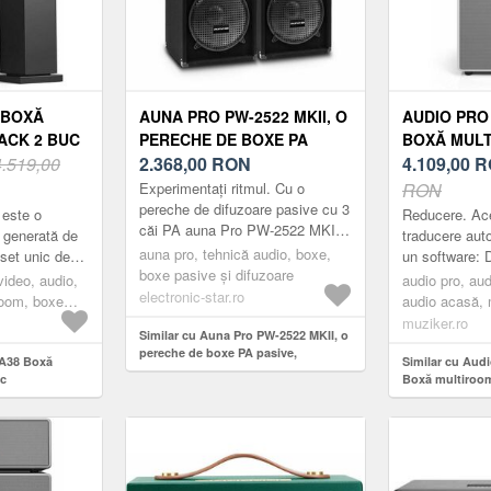
 BOXĂ
AUNA PRO PW-2522 MKII, O
AUDIO PRO 
ACK 2 BUC
PERECHE DE BOXE PA
BOXĂ MULT
4.519,00
PASIVE, SUBWOOFER DE
2.368,00
RON
BUC
4.109,00
R
15", 750 W RMS
Experimentați ritmul. Cu o
RON
pereche de difuzoare pasive cu 3
 este o
Reducere. Ac
căi PA auna Pro PW-2522 MKII,
 generată de
traducere aut
sunetul este pe partea ta.Ambele
auna pro, tehnică audio, boxe,
set unic de
un software: D
difuzoare fullrange PA a...
boxe pasive și difuzoare
tive vă va
sunet pur, gras
video, audio,
audio pro, aud
electronic-star.ro
imitoare de
clare. Vei simți
room, boxe
audio acasă, 
multiroom, wh
muziker.ro
Similar cu Auna Pro PW-2522 MKII, o
pereche de boxe PA pasive,
 A38 Boxă
Similar cu Audi
subwoofer de 15", 750 W RMS
uc
Boxă multiroom