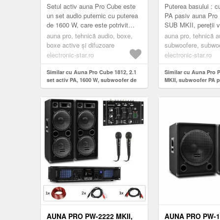
DIFUZOR 2 X 12"
600 W RMS / 12
Setul activ auna Pro Cube este
Puterea basului : 
un set audio puternic cu puterea
PA pasiv auna Pro
de 1600 W, care este potrivit
SUB MKII, pereții v
pentru petrecere și o prezentare
petreceri și
auna pro, tehnică audio, boxe,
auna pro, tehnică a
profesională sau un ...
evenimente.Subwoo
boxe active și difuzoare
subwoofere, subwoo
Pro PW-1018-SUB.
electronic-star.ro
electronic-star.ro
Similar cu Auna Pro Cube 1812, 2.1
Similar cu Auna Pro
set activ PA, 1600 W, subwoofer de
MKII, subwoofer PA p
18 ", difuzor 2 x 12"
subwoofer 18 ', 600 
max.
AUNA PRO PW-2222 MKII,
AUNA PRO PW-1