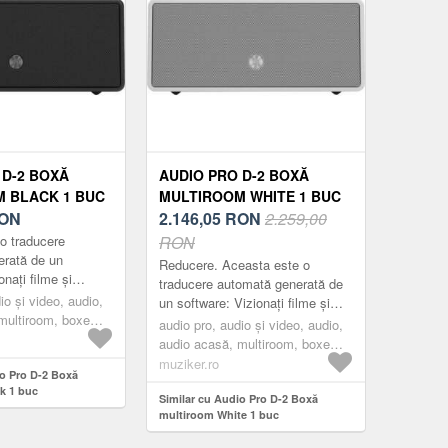
 D-2 BOXĂ
AUDIO PRO D-2 BOXĂ
 BLACK 1 BUC
MULTIROOM WHITE 1 BUC
ON
2.146,05
RON
2.259,00
o traducere
RON
erată de un
Reducere. Aceasta este o
onați filme și
traducere automată generată de
că cu o calitate
io și video, audio,
un software: Vizionați filme și
onală atunci când
multiroom, boxe
ascultați muzică cu o calitate
audio pro, audio și video, audio,
ack
audio excepțională atunci când
audio acasă, multiroom, boxe
aveți d...
multiroom, white
muziker.ro
io Pro D-2 Boxă
k 1 buc
Similar cu Audio Pro D-2 Boxă
multiroom White 1 buc