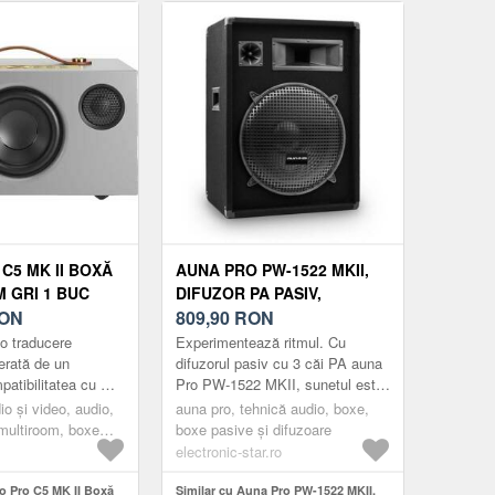
C5 MK II BOXĂ
AUNA PRO PW-1522 MKII,
 GRI 1 BUC
DIFUZOR PA PASIV,
ON
SUBWOOFER 15 ', 400 W
809,90
RON
RMS / 800 W MAX.
o traducere
Experimentează ritmul. Cu
erată de un
difuzorul pasiv cu 3 căi PA auna
patibilitatea cu mai
Pro PW-1522 MKII, sunetul este
n trei căi asigură
de partea ta.Difuzorul PA de
io și video, audio,
auna pro, tehnică audio, boxe,
uncționează acum
mare tonalitate auna Pro PW-...
multiroom, boxe
boxe pasive și difuzoare
ey
electronic-star.ro
io Pro C5 MK II Boxă
Similar cu Auna Pro PW-1522 MKII,