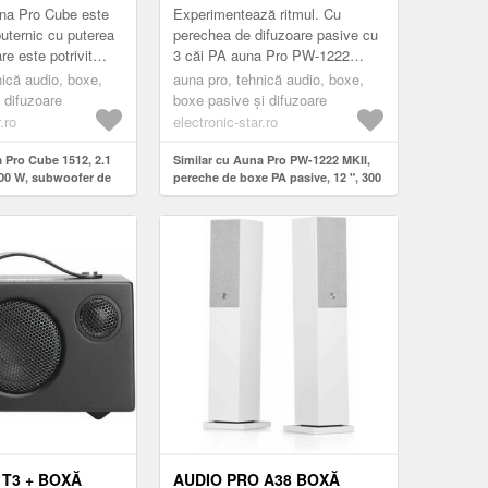
X 12"
800 W MAX
una Pro Cube este
Experimentează ritmul. Cu
puternic cu puterea
perechea de difuzoare pasive cu
e este potrivit
3 căi PA auna Pro PW-1222
re și o prezentare
MKII, sunetul este de partea
nică audio, boxe,
auna pro, tehnică audio, boxe,
au un ...
ta.Ambele difuzoare PA fullrange
 difuzoare
boxe pasive și difuzoare
a...
.ro
electronic-star.ro
 Pro Cube 1512, 2.1
Similar cu Auna Pro PW-1222 MKII,
200 W, subwoofer de
pereche de boxe PA pasive, 12 ", 300
x 12"
W RMS / 800 W max
 T3 + BOXĂ
AUDIO PRO A38 BOXĂ