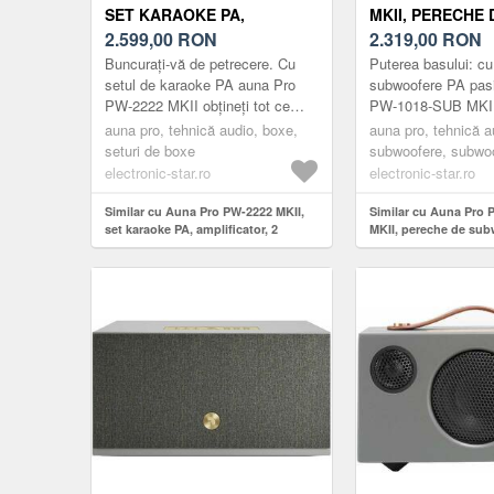
SET KARAOKE PA,
MKII, PERECHE 
AMPLIFICATOR, 2
2.599,00
RON
SUBWOOFERE PA
2.319,00
RON
DIFUZOARE PA PASIVE,
45, 7 CM (18 ")
Buncurați-vă de petrecere. Cu
Puterea basului: c
MIXER, 2 MICROFOANE
SUBWOOFER, 6
setul de karaoke PA auna Pro
subwoofere PA pas
PW-2222 MKII obțineți tot ce
PW-1018-SUB MKII, 
aveți nevoie pentru următoarea
tremura la petreceri
auna pro, tehnică audio, boxe,
auna pro, tehnică a
petrecere. Setul include nu ...
evenimente.Subwoo
seturi de boxe
subwoofere, subwoo
aun...
electronic-star.ro
electronic-star.ro
Similar cu Auna Pro PW-2222 MKII,
Similar cu Auna Pro
set karaoke PA, amplificator, 2
MKII, pereche de sub
difuzoare PA pasive, mixer, 2
PA, 45, 7 cm (18 ") s
microfoane