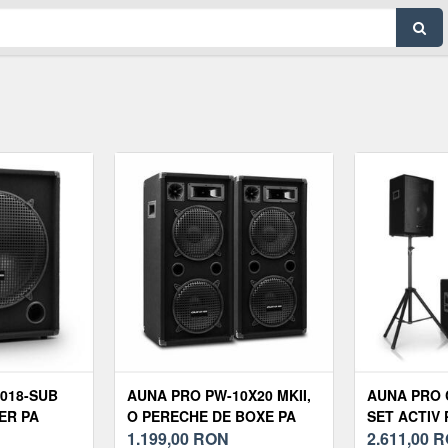
018-SUB
AUNA PRO PW-10X20 MKII,
AUNA PRO C
ER PA
O PERECHE DE BOXE PA
SET ACTIV 
ER 18 ',
PASIVE, 2 X10"
1.199,00
RON
SUBWOOFER
2.611,00
R