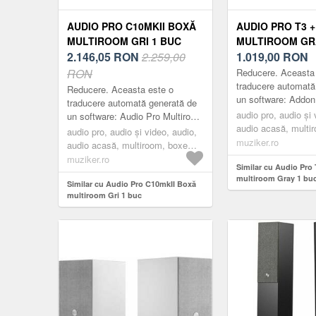
AUDIO PRO C10MKII BOXĂ
AUDIO PRO T3 
MULTIROOM GRI 1 BUC
MULTIROOM GR
2.146,05
RON
2.259,00
1.019,00
RON
RON
Reducere. Aceasta
traducere automată
Reducere. Aceasta este o
un software: Addon
traducere automată generată de
difuzor mic cu func
audio pro, audio și 
un software: Audio Pro Multiroom
simplă, design eleg
audio acasă, multi
cu AirPlay2 și ChromeCast.
audio pro, audio și video, audio,
uimitoare...
multiroom, grey
muziker.ro
Sunet în mai multe camere și
audio acasă, multiroom, boxe
utilizare pe...
multiroom, grey
muziker.ro
Similar cu Audio Pro
multiroom Gray 1 bu
Similar cu Audio Pro C10mkII Boxă
multiroom Gri 1 buc