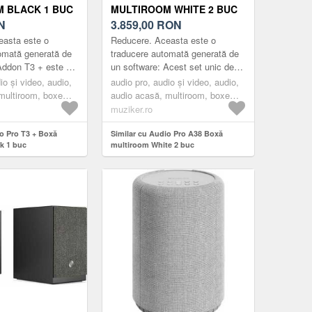
 BLACK 1 BUC
MULTIROOM WHITE 2 BUC
N
3.859,00
RON
easta este o
Reducere. Aceasta este o
omată generată de
traducere automată generată de
Addon T3 + este un
un software: Acest set unic de
 funcționare
difuzoare stereo active vă va
io și video, audio,
audio pro, audio și video, audio,
n elegant, dinamică
oferi o experiență uimitoare de
multiroom, boxe
audio acasă, multiroom, boxe
muzică ș...
ack
multiroom, white
muziker.ro
io Pro T3 + Boxă
Similar cu Audio Pro A38 Boxă
k 1 buc
multiroom White 2 buc