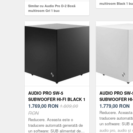
multiroom Black 1 b
Similar cu Audio Pro D-2 Boxă
multiroom Gri 1 buc
AUDIO PRO SW-5
AUDIO PRO SW-
SUBWOOFER HI-FI BLACK 1
SUBWOOFER HI-
BUC
1.769,00
RON
1.809,00
BUC
1.779,00
RON
RON
Reducere. Aceasta
traducere automată
Reducere. Aceasta este o
un software: SUB a
traducere automată generată de
bază pentru perfor
audio pro, audio și v
un software: SUB alimentat de