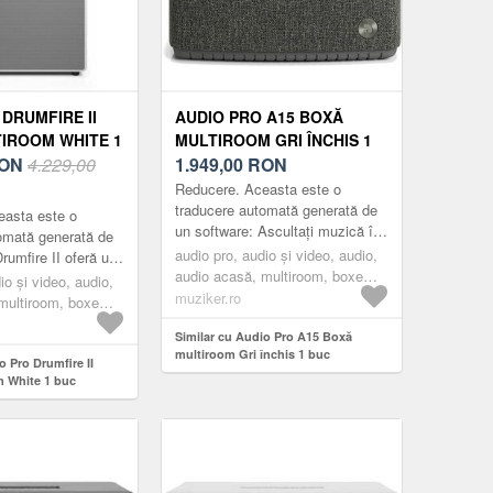
DRUMFIRE II
AUDIO PRO A15 BOXĂ
IROOM WHITE 1
MULTIROOM GRI ÎNCHIS 1
ON
4.229,00
BUC
1.949,00
RON
Reducere. Aceasta este o
traducere automată generată de
easta este o
un software: Ascultați muzică în
omată generată de
aer liber cu difuzorul Audio Pro
audio pro, audio și video, audio,
rumfire II oferă un
A15 rezistent la apă. Dispune de
audio acasă, multiroom, boxe
, cu detalii foarte
io și video, audio,
un...
multiroom, grey
muziker.ro
 fizic fiecare f...
multiroom, boxe
ite
Similar cu Audio Pro A15 Boxă
multiroom Gri închis 1 buc
o Pro Drumfire II
 White 1 buc