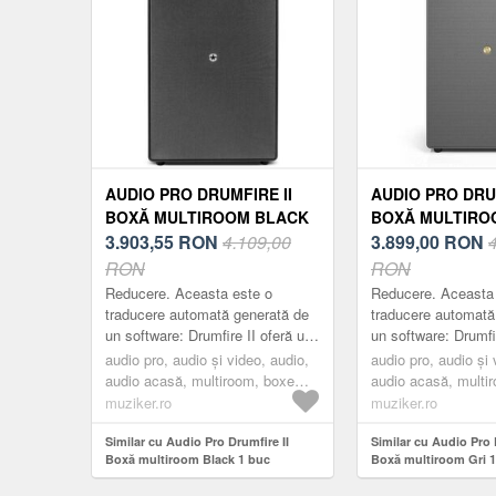
AUDIO PRO DRUMFIRE II
AUDIO PRO DRUM
BOXĂ MULTIROOM BLACK
BOXĂ MULTIROO
1 BUC
3.903,55
RON
4.109,00
BUC
3.899,00
RON
RON
RON
Reducere. Aceasta este o
Reducere. Aceasta
traducere automată generată de
traducere automată
un software: Drumfire II oferă un
un software: Drumfi
sunet pur, gras, cu detalii foarte
sunet pur, gras, cu 
audio pro, audio și video, audio,
audio pro, audio și 
clare. Vei simți fizic fiecare f...
clare. Vei simți fizic
audio acasă, multiroom, boxe
audio acasă, multi
multiroom, black
multiroom, grey
muziker.ro
muziker.ro
Similar cu Audio Pro Drumfire II
Similar cu Audio Pro 
Boxă multiroom Black 1 buc
Boxă multiroom Gri 