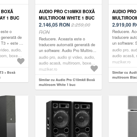
+ BOXĂ
AUDIO PRO C10MKII BOXĂ
AUDIO PRO
AY 1 BUC
MULTIROOM WHITE 1 BUC
MULTIROOM
2.146,05
RON
2.259,00
2.919,00
R
 este o
RON
Reducere. Ac
 generată de
traducere aut
Reducere. Aceasta este o
 T3 + este un
un software: S
traducere automată generată de
ționare
melodiile sunt
video, audio,
audio pro, aud
un software: Audio Pro Multiroom
ant, dinamică
camera dvs. d
room, boxe
audio acasă, 
cu AirPlay2 și ChromeCast.
audio pro, audio și video, audio,
mul...
multiroom, bl
muziker.ro
Sunet în mai multe camere și
audio acasă, multiroom, boxe
utilizare pe...
multiroom, white
muziker.ro
 T3 + Boxă
Similar cu Aud
c
multiroom Blac
Similar cu Audio Pro C10mkII Boxă
multiroom White 1 buc