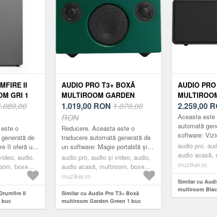
FIRE II
AUDIO PRO T3+ BOXĂ
AUDIO PRO
M GRI 1
MULTIROOM GARDEN
MULTIROOM
4.089,00
GREEN 1 BUC
1.019,00
RON
1.079,00
2.259,00
R
RON
Aceasta este 
automată gen
 este o
Reducere. Aceasta este o
software: Vizi
 generată de
traducere automată generată de
ascultați muzi
audio pro, aud
re II oferă un
un software: Magie portabilă și
audio excepți
audio acasă, 
detalii foarte
fără fir - difuzor Bluetooth cu
video, audio,
audio pro, audio și video, audio,
aveți d...
multiroom, bl
muziker.ro
 fiecare f...
baterie. Durată mare de viață a
room, boxe
audio acasă, multiroom, boxe
bater...
multiroom, green
muziker.ro
Similar cu Aud
multiroom Blac
Drumfire II
Similar cu Audio Pro T3+ Boxă
1 buc
multiroom Garden Green 1 buc