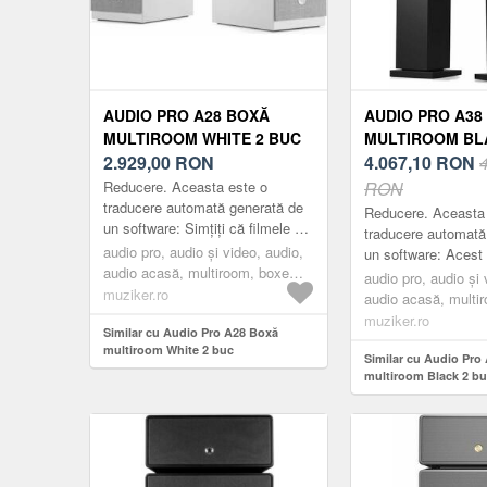
AUDIO PRO A28 BOXĂ
AUDIO PRO A38
MULTIROOM WHITE 2 BUC
MULTIROOM BL
2.929,00
RON
4.067,10
RON
Reducere. Aceasta este o
RON
traducere automată generată de
Reducere. Aceasta
un software: Simțiți că filmele și
traducere automată
melodiile sunt difuzate live în
audio pro, audio și video, audio,
un software: Acest 
camera dvs. de zi cu difuzorul
audio acasă, multiroom, boxe
difuzoare stereo ac
audio pro, audio și 
mul...
multiroom, white
muziker.ro
oferi o experiență u
audio acasă, multi
muzică ș...
multiroom, black
muziker.ro
Similar cu Audio Pro A28 Boxă
multiroom White 2 buc
Similar cu Audio Pro
multiroom Black 2 b