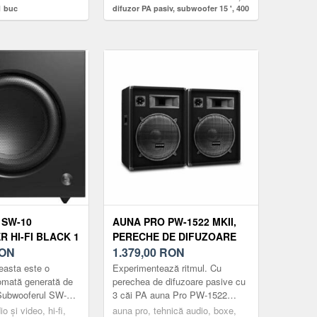
1 buc
difuzor PA pasiv, subwoofer 15 ', 400
W RMS / 800 W max.
 SW-10
AUNA PRO PW-1522 MKII,
 HI-FI BLACK 1
PERECHE DE DIFUZOARE
ON
PASIVE PA, 15 ", 400 W RMS
1.379,00
RON
/ 800 W MAX.
easta este o
Experimentează ritmul. Cu
omată generată de
perechea de difuzoare pasive cu
 Subwooferul SW-10
3 căi PA auna Pro PW-1522
 dimensiune tuturor
MKII, sunetul este de partea
o și video, hi-fi,
auna pro, tehnică audio, boxe,