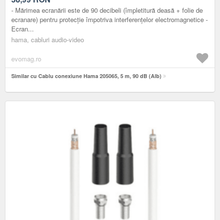
- Mărimea ecranării este de 90 decibeli (împletitură deasă + folie de
ecranare) pentru protecție împotriva interferențelor electromagnetice -
Ecran...
hama, cabluri audio-video
evomag.ro
Similar cu Cablu conexiune Hama 205065, 5 m, 90 dB (Alb)