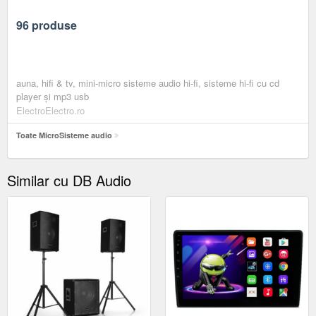
96 produse
auna, hifi & tv, mini-micro sisteme audio hi-fi, sisteme hi-fi cu cd
player și mp3 usb
ElectroElectro.ro
Toate MicroSisteme audio
Similar cu DB Audio