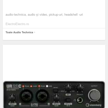
audio-technica, audio și video, pickup-uri, headshell -uri
ElectroElectro.ro
Toate Audio Technica