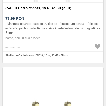
CABLU HAMA 205049, 10 M, 90 DB (ALB)
78,99
RON
- Mărimea ecranării este de 90 decibeli (împletitură deasă + folie de
ecranare) pentru protecție împotriva interferențelor electromagnetice -
Ecran...
hama, cabluri audio-video
evomag.ro
Similar cu Cablu Hama 205049, 10 m, 90 dB (Alb)