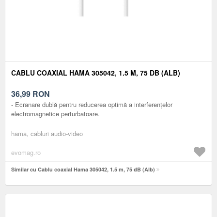
CABLU COAXIAL HAMA 305042, 1.5 M, 75 DB (ALB)
36,99
RON
- Ecranare dublă pentru reducerea optimă a interferențelor
electromagnetice perturbatoare.
hama, cabluri audio-video
evomag.ro
Similar cu Cablu coaxial Hama 305042, 1.5 m, 75 dB (Alb)