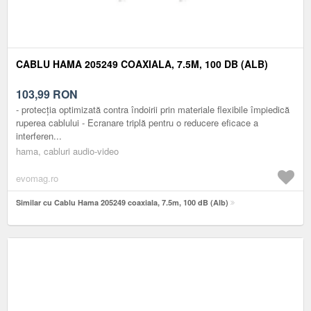
CABLU HAMA 205249 COAXIALA, 7.5M, 100 DB (ALB)
103,99
RON
- protecția optimizată contra îndoirii prin materiale flexibile împiedică
ruperea cablului - Ecranare triplă pentru o reducere eficace a
interferen...
hama, cabluri audio-video
evomag.ro
Similar cu Cablu Hama 205249 coaxiala, 7.5m, 100 dB (Alb)