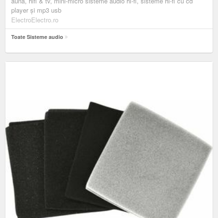
auna, hifi & tv, mini-micro sisteme audio hi-fi, sisteme hi-fi cu cd
player și mp3 usb
ElectroElectro.ro
Toate Sisteme audio