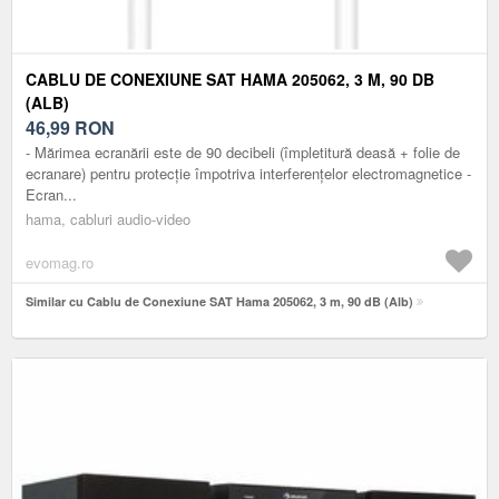
CABLU DE CONEXIUNE SAT HAMA 205062, 3 M, 90 DB
(ALB)
46,99
RON
- Mărimea ecranării este de 90 decibeli (împletitură deasă + folie de
ecranare) pentru protecție împotriva interferențelor electromagnetice -
Ecran...
hama, cabluri audio-video
evomag.ro
Similar cu Cablu de Conexiune SAT Hama 205062, 3 m, 90 dB (Alb)