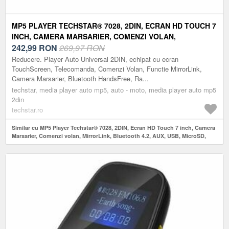
MP5 PLAYER TECHSTAR® 7028, 2DIN, ECRAN HD TOUCH 7
INCH, CAMERA MARSARIER, COMENZI VOLAN,
MIRRORLINK, BLUETOOTH 4.2, AUX, USB, MICROSD,
242,99
RON
269,97 RON
NEGRU
Reducere. Player Auto Universal 2DIN, echipat cu ecran
TouchScreen, Telecomanda, Comenzi Volan, Functie MirrorLink,
Camera Marsarier, Bluetooth HandsFree, Ra...
techstar, media player auto mp5, auto - moto, media player auto mp5
2din
techstar.ro
Similar cu MP5 Player Techstar® 7028, 2DIN, Ecran HD Touch 7 inch, Camera
Marsarier, Comenzi volan, MirrorLink, Bluetooth 4.2, AUX, USB, MicroSD,
Negru