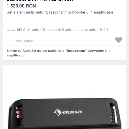
1.529,00
RON
Set sistem audio auto "Bassophant" subwoofer 0, 1 amplificator
auna, hifi & tv, auto hifi, seturi hi-fi auto, sisteme auto hifi 0.1
electronic-star.ro
Similar cu Auna Set sistem audio auto "Bassophant" subwoofer 0, 1
amplificator