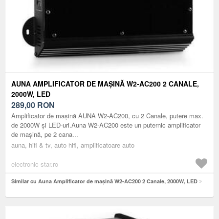
AUNA AMPLIFICATOR DE MAȘINĂ W2-AC200 2 CANALE,
2000W, LED
289,00
RON
Amplificator de mașină AUNA W2-AC200, cu 2 Canale, putere max.
de 2000W și LED-uri.Auna W2-AC200 este un puternic amplificator
de mașină, pe 2 cana...
auna, hifi & tv, auto hifi, amplificatoare auto
electronic-star.ro
Similar cu Auna Amplificator de mașină W2-AC200 2 Canale, 2000W, LED