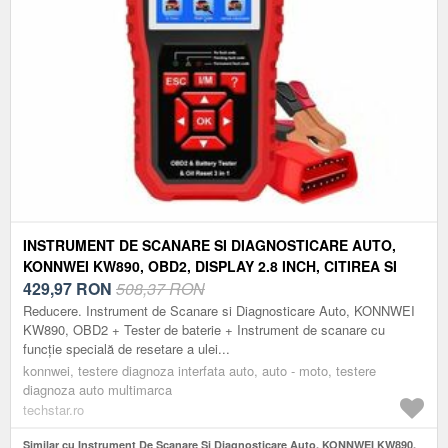
INSTRUMENT DE SCANARE SI DIAGNOSTICARE AUTO,
KONNWEI KW890, OBD2, DISPLAY 2.8 INCH, CITIREA SI
STERGEREA CODURILOR DE EROARE A MOTORULUI,
429,97
RON
508,37 RON
SCANER DE DIAGNOSTICARE, TESTER BATERIE,
Reducere. Instrument de Scanare si Diagnosticare Auto, KONNWEI
RESETARE LAMPA DE SERVICE ULEI, ROSU/NEGRU
KW890, OBD2 + Tester de baterie + Instrument de scanare cu
funcție specială de resetare a ulei...
konnwei, testere diagnoza interfata auto, auto - moto, testere
diagnoza auto multimarca
techstar.ro
Similar cu Instrument De Scanare Si Diagnosticare Auto, KONNWEI KW890,