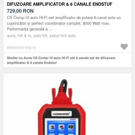
DIFUZOARE AMPLIFICATOR & 6 CANALE ENDSTUF
729,00
RON
CS Comp-10 auto Hi-Fi set amplificator de putere 6-canal este un
cuprinzător și perfect coordonator complet. 8000 Watt max.
Performanța generală a ...
auna, hifi & tv, auto hifi, seturi hi-fi auto
electronic-star.ro
Similar cu Auna CS Comp-10 auto Hi-Fi set 6 canale set de difuzoare
amplificator & 6 canale Endstuf