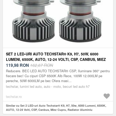
SET 2 LED-URI AUTO TECHSTAR® K9, H7, 50W, 6000
LUMENI, 6500K, AUTO, 12-24 VOLTI, CSP, CANBUS, MIEZ
CUPRU, RADIATOR ALUMINIU
119,98
RON
162,67 RON
Reducere. BEC LED AUTO TECHSTAR® CSP, Iluminare 360° pentru
fiecare bec! Cu cipuri CSP 6500K Alb Rece, 100W 12.000LM pe
pereche, 50W 6000LM pe bec Ofera masi...
techstar, lumini led auto, auto - moto, becuri led auto h7
techstar.ro
Similar cu Set 2 LED-uri Auto Techstar® K9, H7, 50w, 6000 Lumeni, 6500K,
AUTO, 12-24 Volti, CSP, Canbus, Miez Cupru, Radiator Aluminiu