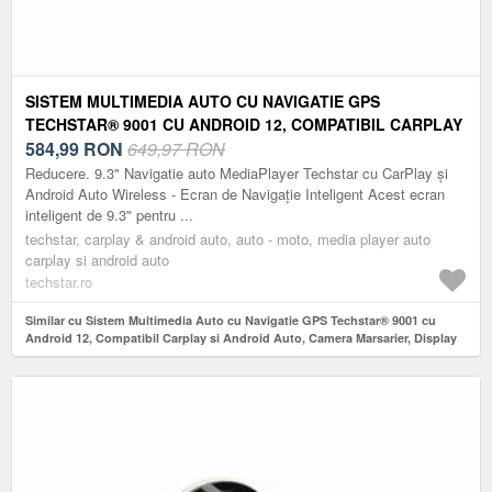
SISTEM MULTIMEDIA AUTO CU NAVIGATIE GPS
TECHSTAR® 9001 CU ANDROID 12, COMPATIBIL CARPLAY
SI ANDROID AUTO, CAMERA MARSARIER, DISPLAY 9.3"
584,99
RON
649,97 RON
Reducere. 9.3" Navigatie auto MediaPlayer Techstar cu CarPlay și
Android Auto Wireless - Ecran de Navigație Inteligent Acest ecran
inteligent de 9.3" pentru ...
techstar, carplay & android auto, auto - moto, media player auto
carplay si android auto
techstar.ro
Similar cu Sistem Multimedia Auto cu Navigatie GPS Techstar® 9001 cu
Android 12, Compatibil Carplay si Android Auto, Camera Marsarier, Display
9.3"