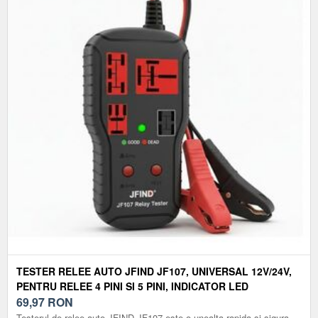
TESTER RELEE AUTO JFIND JF107, UNIVERSAL 12V/24V,
PENTRU RELEE 4 PINI SI 5 PINI, INDICATOR LED
BUN/DEFECT
69,97
RON
Testerul de relee auto JFIND JF107 este o unealta rapida si sigura