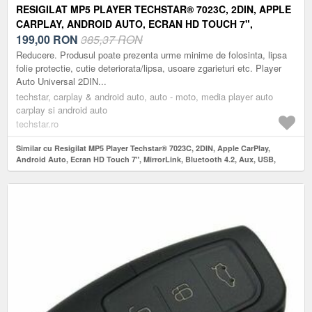
RESIGILAT MP5 PLAYER TECHSTAR® 7023C, 2DIN, APPLE
CARPLAY, ANDROID AUTO, ECRAN HD TOUCH 7",
MIRRORLINK, BLUETOOTH 4.2, AUX, USB, MICROSD
199,00
RON
385,37 RON
Reducere. Produsul poate prezenta urme minime de folosinta, lipsa
folie protectie, cutie deteriorata/lipsa, usoare zgarieturi etc. Player
Auto Universal 2DIN...
techstar, carplay & android auto, auto - moto, media player auto
carplay si android auto
techstar.ro
Similar cu Resigilat MP5 Player Techstar® 7023C, 2DIN, Apple CarPlay,
Android Auto, Ecran HD Touch 7", MirrorLink, Bluetooth 4.2, Aux, USB,
MicroSD