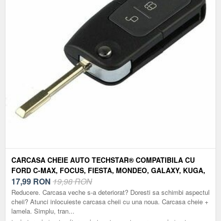
CARCASA CHEIE AUTO TECHSTAR® COMPATIBILA CU
FORD C-MAX, FOCUS, FIESTA, MONDEO, GALAXY, KUGA,
3 BUTOANE, FO21
17,99
RON
19,98 RON
Reducere. Carcasa veche s-a deteriorat? Doresti sa schimbi aspectul
cheii? Atunci inlocuieste carcasa cheii cu una noua. Carcasa cheie +
lamela. Simplu, tran...