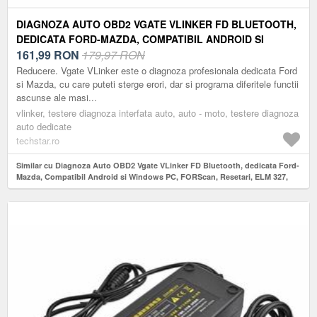
DIAGNOZA AUTO OBD2 VGATE VLINKER FD BLUETOOTH,
DEDICATA FORD-MAZDA, COMPATIBIL ANDROID SI
WINDOWS PC, FORSCAN, RESETARI, ELM 327,
161,99
RON
179,97 RON
VERDE/NEGRU
Reducere. Vgate VLinker este o diagnoza profesionala dedicata Ford
si Mazda, cu care puteti sterge erori, dar si programa diferitele functii
ascunse ale masi...
vlinker, testere diagnoza interfata auto, auto - moto, testere diagnoza
auto dedicate
techstar.ro
Similar cu Diagnoza Auto OBD2 Vgate VLinker FD Bluetooth, dedicata Ford-
Mazda, Compatibil Android si Windows PC, FORScan, Resetari, ELM 327,
Verde/Negru