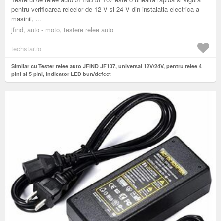
pentru verificarea releelor de 12 V si 24 V din instalatia electrica a
masinii, ...
jfind, auto - moto, testere relee auto
techstar.ro
Similar cu Tester relee auto JFIND JF107, universal 12V/24V, pentru relee 4
pini si 5 pini, indicator LED bun/defect