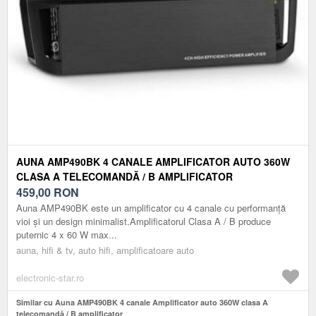
AUNA AMP490BK 4 CANALE AMPLIFICATOR AUTO 360W
CLASA A TELECOMANDĂ / B AMPLIFICATOR
459,00
RON
Auna AMP490BK este un amplificator cu 4 canale cu performanță
vioi și un design minimalist.Amplificatorul Clasa A / B produce
puternic 4 x 60 W max...
auna, hifi & tv, auto hifi, amplificatoare auto
electronic-star.ro
Similar cu Auna AMP490BK 4 canale Amplificator auto 360W clasa A
telecomandă / B amplificator