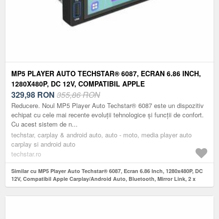
MP5 PLAYER AUTO TECHSTAR® 6087, ECRAN 6.86 INCH,
1280X480P, DC 12V, COMPATIBIL APPLE
CARPLAY/ANDROID AUTO, BLUETOOTH, MIRROR LINK, 2
329,98
RON
355,86 RON
X USB, NEGRU
Reducere. Noul MP5 Player Auto Techstar® 6087 este un dispozitiv
echipat cu cele mai recente evoluții tehnologice și funcții de confort.
Cu acest sistem de n...
techstar, carplay & android auto, auto - moto, media player auto
carplay si android auto
techstar.ro
Similar cu MP5 Player Auto Techstar® 6087, Ecran 6.86 Inch, 1280x480P, DC
12V, Compatibil Apple Carplay/Android Auto, Bluetooth, Mirror Link, 2 x
USB, Negru