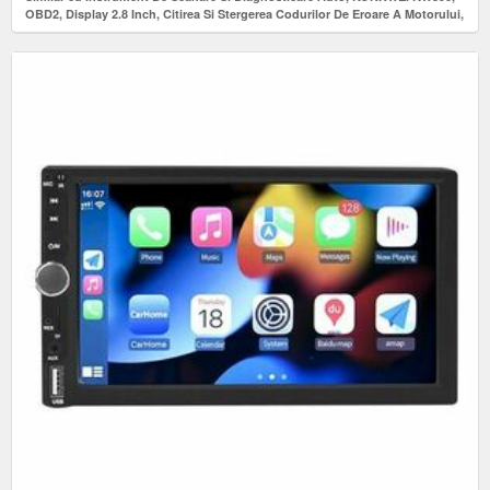
OBD2, Display 2.8 Inch, Citirea Si Stergerea Codurilor De Eroare A Motorului,
scaner de diagnosticare, tester baterie, resetare lampa de service ulei,
Rosu/Negru