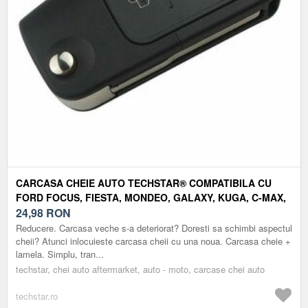
CARCASA CHEIE AUTO TECHSTAR® COMPATIBILA CU
FORD FOCUS, FIESTA, MONDEO, GALAXY, KUGA, C-MAX,
3 BUTOANE
24,98
RON
Reducere. Carcasa veche s-a deteriorat? Doresti sa schimbi aspectul
cheii? Atunci inlocuieste carcasa cheii cu una noua. Carcasa cheie +
lamela. Simplu, tran...
techstar, chei auto aftermarket, auto - moto, carcase chei auto
techstar.ro