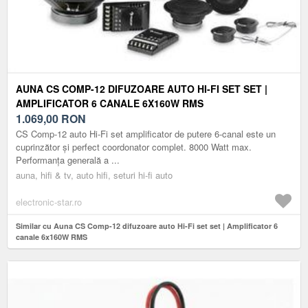
AUNA CS COMP-12 DIFUZOARE AUTO HI-FI SET SET |
AMPLIFICATOR 6 CANALE 6X160W RMS
1.069,00
RON
CS Comp-12 auto Hi-Fi set amplificator de putere 6-canal este un
cuprinzător și perfect coordonator complet. 8000 Watt max.
Performanța generală a ...
auna, hifi & tv, auto hifi, seturi hi-fi auto
electronic-star.ro
Similar cu Auna CS Comp-12 difuzoare auto Hi-Fi set set | Amplificator 6
canale 6x160W RMS