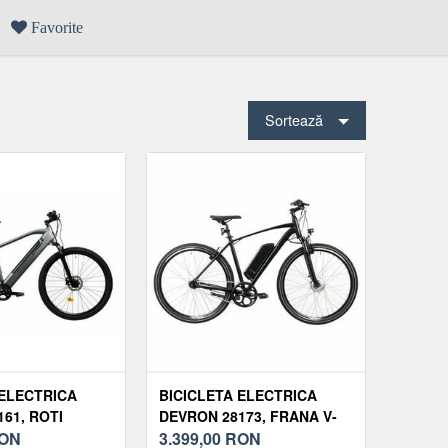
Favorite
Sortează
 ELECTRICA
BICICLETA ELECTRICA
61, ROTI
DEVRON 28173, FRANA V-
ADRU 520MM,
ON
BRAKE, ROTI 28 INCH,
3.399,00
RON