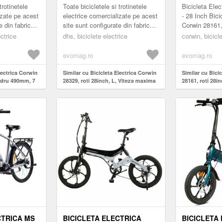
25 KM/H, PUTERE MOTOR
MOTOR 250 
trotinetele
Toate bicicletele si trotinetele
Bicicleta Ele
250 W (NEGRU)
ACUMULATO
izate pe acest
electrice comercializate pe acest
- 28 Inch Bici
e din fabrică
site sunt configurate din fabrică
Corwin 28161,
(GRI)
eglementările
pentru a respecta reglementările
reprezinta sol
ectrice
dhs, biciclete electrice
corwin, bicicl
legale în vig...
mobilitatea ur
evomag.ro
evomag.ro
lectrica Corwin
Similar cu Bicicleta Electrica Corwin
Similar cu Bici
cadru 490mm, 7
28329, roti 28inch, L, Viteza maxima
28161, roti 28i
25 km/h, Putere motor 250 W (Negru)
motor 250 W, 9 
16.75 Ah (Gri)
CTRICA MS
BICICLETA ELECTRICA
BICICLETA