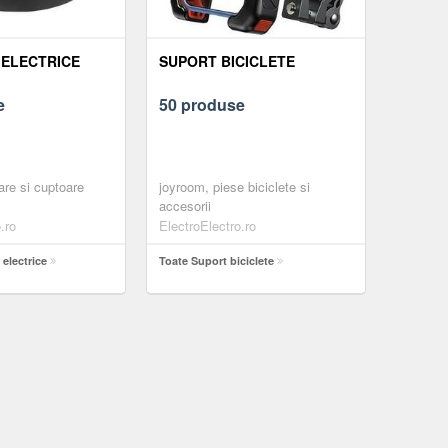
ELECTRICE
SUPORT BICICLETE
e
50 produse
are si cuptoare
joyroom, piese biciclete si
accesorii
.ro
ElectroElectro.ro
electrice
Toate Suport biciclete