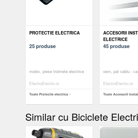
PROTECTIE ELECTRICA
ACCESORII INST
ELECTRICE
25 produse
45 produse
mobix, piese trotinete electrice
oem, pat cablu - ca
ElectroElectro.ro
ElectroElectro.ro
Toate Protectie electrica
Toate Accesorii instala
Similar cu Biciclete Electr