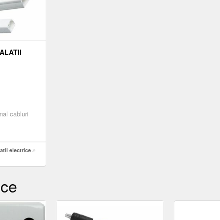
ALATII
nal cabluri
tii electrice
ice