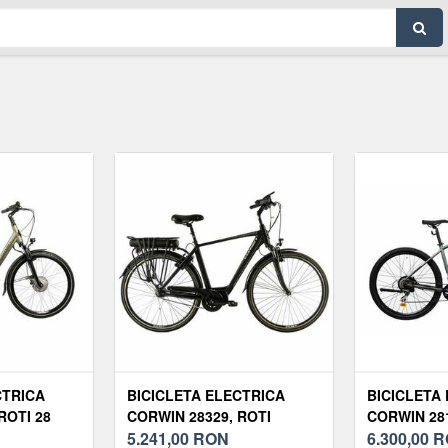
CTRICA
BICICLETA ELECTRICA
BICICLETA
ROTI 28
CORWIN 28329, ROTI
CORWIN 281
0MM, 7
28INCH, L, VITEZA MAXIMA
5.241,00
RON
28INCH, C
6.300,00
R