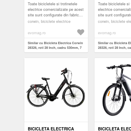
VITEZE, MOTOR 250 W,
VITEZE, GRI
Toate bicicletele si trotinetele
Toate bicicletele si 
ALBASTRU
electrice comercializate pe acest
electrice comercial
site sunt configurate din fabrică
site sunt configurat
pentru a respecta reglementările
pentru a respecta r
corwin, biciclete electrice
corwin, biciclete el
legale în vig...
legale în vig...
evomag.ro
evomag.ro
Similar cu Bicicleta Electrica Corwin
Similar cu Bicicleta E
28326, roti 28 Inch, cadru 530mm, 7
28326, roti 28 Inch, 
Viteze, motor 250 W, Albastru
viteze, Gri
BICICLETA ELECTRICA
BICICLETA ELE