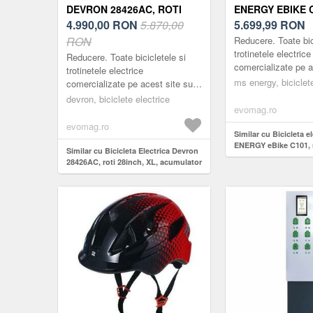
DEVRON 28426AC, ROTI
ENERGY EBIKE C
28INCH, XL, ACUMULATOR
4.990,00
RON
5.870,00
27.5INCH, AUT
5.699,99
RON
14 AH, VITEZA MAXIMA25
MAXIMA 130 KM
RON
Reducere. Toate bic
KM/H, PUTERE MOTOR 250
250W 80NM, BA
trotinetele electrice
Reducere. Toate bicicletele si
comercializate pe a
W, NEGRU
36V/14AH (NEGR
trotinetele electrice
configurate din fabr
ms energy, biciclete
comercializate pe acest site sunt
respecta reglementă
configurate din fabrică pentru a
devron, biciclete electrice
vig...
evomag.ro
respecta reglementările legale în
vig...
evomag.ro
Similar cu Bicicleta e
ENERGY eBike C101, r
Similar cu Bicicleta Electrica Devron
autonomie maxima 1
28426AC, roti 28inch, XL, acumulator
250W 80Nm, baterie 
14 Ah, Viteza maxima25 km/h, Putere
(Negru/Gri)
motor 250 W, Negru