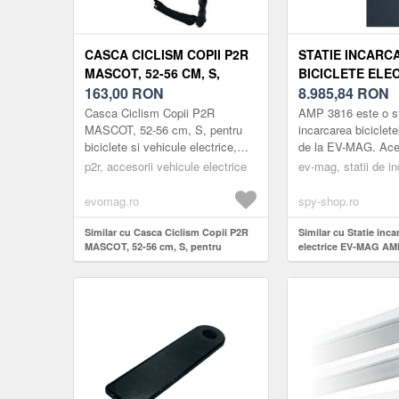
CASCA CICLISM COPII P2R
STATIE INCARC
MASCOT, 52-56 CM, S,
BICICLETE ELEC
PENTRU BICICLETE SI
163,00
RON
MAG AMP 3816, 
8.985,84
RON
VEHICULE ELECTRICE,
SCHUKO, MONO
Casca Ciclism Copii P2R
AMP 3816 este o st
NEGRU/ROSU
INCARCARE SI
MASCOT, 52-56 cm, S, pentru
incarcarea biciclete
biciclete si vehicule electrice,
de la EV-MAG. Ace
Negru/Rosu
configurabila ON-Li
p2r, accesorii vehicule electrice
ev-mag, statii de i
Line, avand tensiun
evomag.ro
spy-shop.ro
Similar cu Casca Ciclism Copii P2R
Similar cu Statie inca
MASCOT, 52-56 cm, S, pentru
electrice EV-MAG AMP
biciclete si vehicule electrice,
Schuko, monofazat, i
Negru/Rosu
simultana