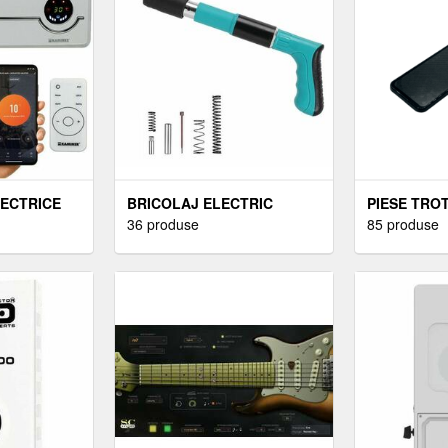
LECTRICE
BRICOLAJ ELECTRIC
PIESE TRO
36 produse
ELECTRICE
85 produse