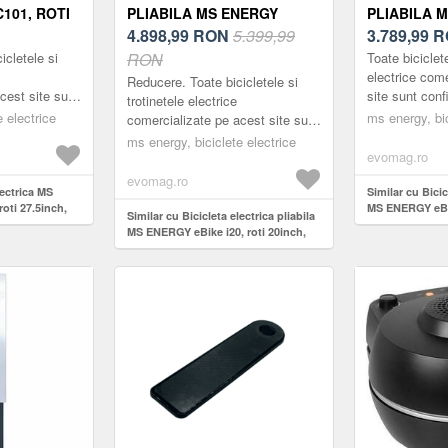
101, ROTI
PLIABILA MS ENERGY
PLIABILA 
ONOMIE
EBIKE I20, ROTI 20INCH,
4.898,99
RON
5.399,99
EBIKE I6, R
3.789,99
R
, MOTOR
AUTONOMIE MAXIMA 50
AUTONOMIE
icletele si
RON
Toate biciclete
TERIE LG
KM, MOTOR 250W, BATERIE
KM, MOTOR
electrice com
Reducere. Toate bicicletele si
cest site sunt
site sunt conf
U/GRI)
LG 36V/7.8AH (NEGRU/ALB)
LG 36V/10A
trotinetele electrice
ică pentru a
pentru a resp
 electrice
(NEGRU/VE
ms energy, bic
comercializate pe acest site sunt
rile legale în
legale în vig..
configurate din fabrică pentru a
ms energy, biciclete electrice
evomag.ro
respecta reglementările legale în
vig...
evomag.ro
lectrica MS
Similar cu Bicic
oti 27.5inch,
MS ENERGY eBik
Similar cu Bicicleta electrica pliabila
30 km, motor
autonomie max
MS ENERGY eBike i20, roti 20inch,
LG 36V/14Ah
250W, baterie 
autonomie maxima 50 km, motor
(Negru/Verde)
250W, baterie LG 36V/7.8Ah
(Negru/Alb)