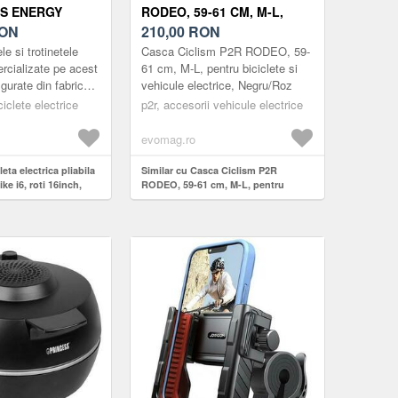
MS ENERGY
RODEO, 59-61 CM, M-L,
OTI 16INCH,
ON
PENTRU BICICLETE SI
210,00
RON
 MAXIMA 60
VEHICULE ELECTRICE,
le si trotinetele
Casca Ciclism P2R RODEO, 59-
 250W, BATERIE
NEGRU/ROZ
ercializate pe acest
61 cm, M-L, pentru biciclete si
igurate din fabrică
vehicule electrice, Negru/Roz
H
ecta reglementările
RDE)
iclete electrice
p2r, accesorii vehicule electrice
.
evomag.ro
leta electrica pliabila
Similar cu Casca Ciclism P2R
e i6, roti 16inch,
RODEO, 59-61 cm, M-L, pentru
ima 60 km, motor
biciclete si vehicule electrice,
LG 36V/10Ah
Negru/Roz