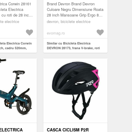
W, 9 VITEZE,
CADRU ALUMINIU 520MM
ctrica Corwin 28161
Brand Devron Brand Devron
R 16.75 AH
XL, 7 VITEZE, MOTOR 250W,
cleta Electrica
Culoare Negru Dimensiune Roata
 cu roti de 28 inch
28 inch Mansoane Grip Ergo 84A
NEGRU
utia perfecta pentru
Marime XL Marime cadru 520
ete electrice
devron, biciclete electrice
ba...
mm Material cadru Aluminiu
Model...
evomag.ro
cleta Electrica Corwin
Similar cu Bicicleta Electrica
nch, cadru 520mm,
DEVRON 28173, frana V-brake, roti
viteze, acumulator
28 Inch, cadru aluminiu 520mm XL, 7
viteze, motor 250W, Negru
 ELECTRICA
CASCA CICLISM P2R