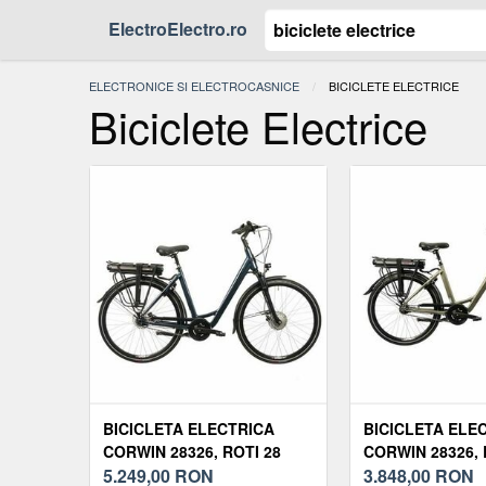
ElectroElectro.ro
ELECTRONICE SI ELECTROCASNICE
ACTUAL:
BICICLETE ELECTRICE
Biciclete Electrice
BICICLETA ELECTRICA
BICICLETA ELE
CORWIN 28326, ROTI 28
CORWIN 28326, 
INCH, CADRU 530MM, 7
5.249,00
RON
INCH, CADRU 49
3.848,00
RON