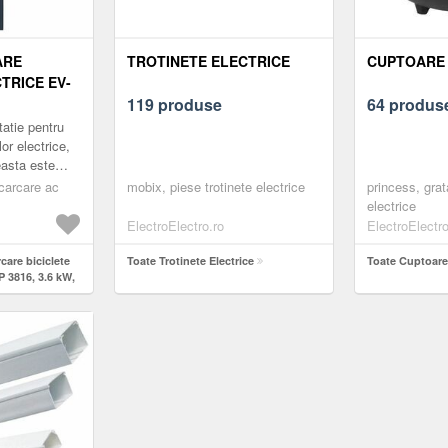
ARE
TROTINETE ELECTRICE
CUPTOARE 
TRICE EV-
3.6 KW,
119 produse
64 produs
FAZAT,
atie pentru
MULTANA
lor electrice,
asta este
ne si OFF-
ncarcare ac
mobix, piese trotinete electrice
princess, grat
e de in...
electrice
ElectroElectro.ro
ElectroElectro
rcare biciclete
Toate Trotinete Electrice
Toate Cuptoare 
 3816, 3.6 kW,
ncarcare