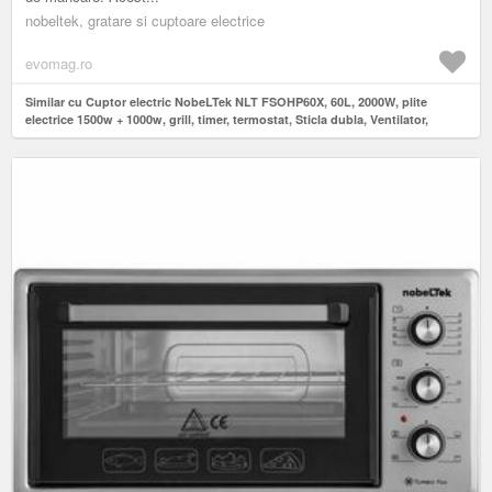
nobeltek, gratare si cuptoare electrice
evomag.ro
Similar cu Cuptor electric NobeLTek NLT FSOHP60X, 60L, 2000W, plite
electrice 1500w + 1000w, grill, timer, termostat, Sticla dubla, Ventilator,
Iluminare (Gri)