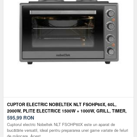
CUPTOR ELECTRIC NOBELTEK NLT FSOHP60X, 60L,
2000W, PLITE ELECTRICE 1500W + 1000W, GRILL, TIMER,
TERMOSTAT, STICLA DUBLA, VENTILATOR, ILUMINARE
595,99
RON
(GRI)
Cuptorul electric Nobeltek NLT FSOHP60X este un aparat de
bucătărie versatil, ideal pentru prepararea unei game variate de feluri
de mâncare. Acest...