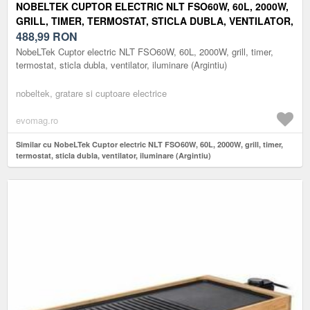
NOBELTEK CUPTOR ELECTRIC NLT FSO60W, 60L, 2000W,
GRILL, TIMER, TERMOSTAT, STICLA DUBLA, VENTILATOR,
ILUMINARE (ARGINTIU)
488,99
RON
NobeLTek Cuptor electric NLT FSO60W, 60L, 2000W, grill, timer,
termostat, sticla dubla, ventilator, iluminare (Argintiu)
nobeltek, gratare si cuptoare electrice
evomag.ro
Similar cu NobeLTek Cuptor electric NLT FSO60W, 60L, 2000W, grill, timer,
termostat, sticla dubla, ventilator, iluminare (Argintiu)