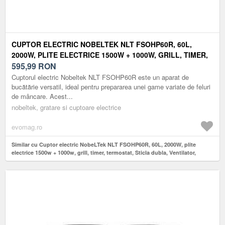
CUPTOR ELECTRIC NOBELTEK NLT FSOHP60R, 60L,
2000W, PLITE ELECTRICE 1500W + 1000W, GRILL, TIMER,
TERMOSTAT, STICLA DUBLA, VENTILATOR, ILUMINARE
595,99
RON
(ROSU)
Cuptorul electric Nobeltek NLT FSOHP60R este un aparat de
bucătărie versatil, ideal pentru prepararea unei game variate de feluri
de mâncare. Acest...
nobeltek, gratare si cuptoare electrice
evomag.ro
Similar cu Cuptor electric NobeLTek NLT FSOHP60R, 60L, 2000W, plite
electrice 1500w + 1000w, grill, timer, termostat, Sticla dubla, Ventilator,
Iluminare (Rosu)