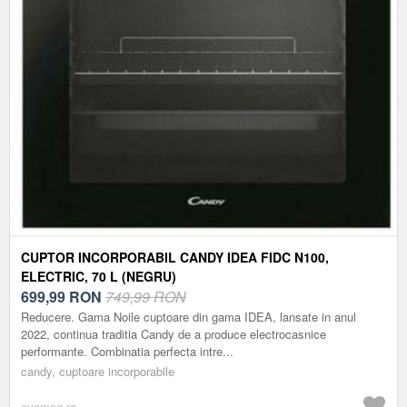
CUPTOR INCORPORABIL CANDY IDEA FIDC N100,
ELECTRIC, 70 L (NEGRU)
699,99
RON
749,99 RON
Reducere. Gama Noile cuptoare din gama IDEA, lansate in anul
2022, continua traditia Candy de a produce electrocasnice
performante. Combinatia perfecta intre...
candy, cuptoare incorporabile
evomag.ro