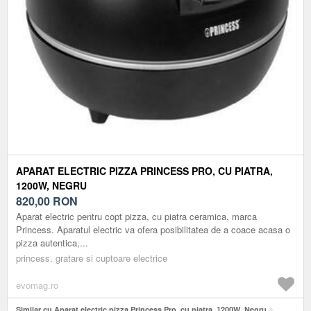
APARAT ELECTRIC PIZZA PRINCESS PRO, CU PIATRA,
1200W, NEGRU
820,00
RON
Aparat electric pentru copt pizza, cu piatra ceramica, marca
Princess. Aparatul electric va ofera posibilitatea de a coace acasa o
pizza autentica,...
princess, gratare si cuptoare electrice
evomag.ro
Similar cu Aparat electric pizza Princess Pro, cu piatra, 1200W, Negru