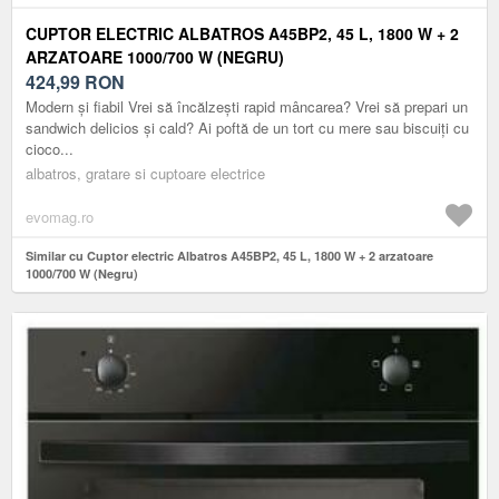
CUPTOR ELECTRIC ALBATROS A45BP2, 45 L, 1800 W + 2
ARZATOARE 1000/700 W (NEGRU)
424,99
RON
Modern și fiabil Vrei să încălzești rapid mâncarea? Vrei să prepari un
sandwich delicios și cald? Ai poftă de un tort cu mere sau biscuiți cu
cioco...
albatros, gratare si cuptoare electrice
evomag.ro
Similar cu Cuptor electric Albatros A45BP2, 45 L, 1800 W + 2 arzatoare
1000/700 W (Negru)