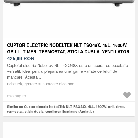
CUPTOR ELECTRIC NOBELTEK NLT FSO48X, 48L, 1600W,
GRILL, TIMER, TERMOSTAT, STICLA DUBLA, VENTILATOR,
ILUMINARE (ARGINTIU)
425,99
RON
Cuptorul electric Nobeltek NLT FSO48X este un aparat de bucatarie
versatil, ideal pentru prepararea unei game variate de feluri de
mancare. Acesta ...
nobeltek, gratare si cuptoare electrice
evomag.ro
Similar cu Cuptor electric NobeLTek NLT FSO48X, 48L, 1600W, grill, timer,
termostat, sticla dubla, ventilator, iluminare (Argintiu)