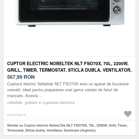
CUPTOR ELECTRIC NOBELTEK NLT FSO70X, 70L, 2200W,
GRILL, TIMER, TERMOSTAT, STICLA DUBLA, VENTILATOR,
ILUMINARE (ARGINTIU)
567,99
RON
Cuptorul electric Nobeltek NLT FSO70X este un aparat de bucatarie
versatil, ideal pentru prepararea unei game variate de feluri de
mancare. Acesta ...
nobeltek, gratare si cuptoare electrice
evomag.ro
Similar cu Cuptor electric NobeLTek NLT FSO70X, 70L, 2200W, Grill, Timer,
Termostat, Sticla dubla, Ventilator, Iluminare (Argintiu)