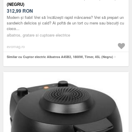
(NEGRU)
312,99
RON
Modern și fiabil Vrei să încălzești rapid mâncarea? Vrei să prepari un
sandwich delicios și cald? Ai poftă de un tort cu mere sau biscuiți cu
cioco...
albatros, gratare si cuptoare electrice
evomag.ro
Similar cu Cuptor electric Albatros A45B2, 1800W, Timer, 45L (Negru)