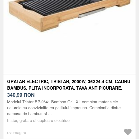
GRATAR ELECTRIC, TRISTAR, 2000W, 36X24.4 CM, CADRU
BAMBUS, PLITA INCORPORATA, TAVA ANTIPICURARE,
SUPRAFATA NON ADERENTA
340,99
RON
Modelul Tristar BP-2641 Bamboo Grill XL combina materialele
naturale cu convivialitatea gatitului impreuna. Combinatia dintre
carcasa de bambus si ...
tristar, gratare si cuptoare electrice
evomag.ro