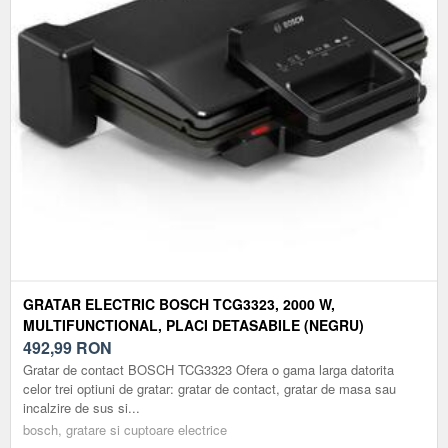
GRATAR ELECTRIC BOSCH TCG3323, 2000 W,
MULTIFUNCTIONAL, PLACI DETASABILE (NEGRU)
492,99
RON
Gratar de contact BOSCH TCG3323 Ofera o gama larga datorita
celor trei optiuni de gratar: gratar de contact, gratar de masa sau
incalzire de sus si...
bosch, gratare si cuptoare electrice