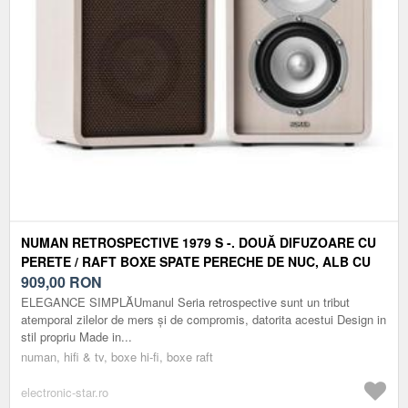
NUMAN RETROSPECTIVE 1979 S -. DOUĂ DIFUZOARE CU
PERETE / RAFT BOXE SPATE PERECHE DE NUC, ALB CU
NEGRU SI CAPAC MAROINCL
909,00
RON
ELEGANCE SIMPLĂUmanul Seria retrospective sunt un tribut
atemporal zilelor de mers și de compromis, datorita acestui Design in
stil propriu Made in...
numan, hifi & tv, boxe hi-fi, boxe raft
electronic-star.ro