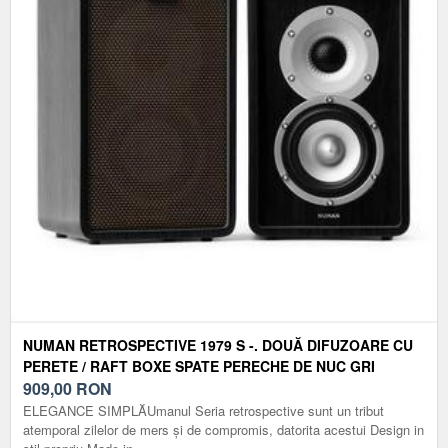
NUMAN RETROSPECTIVE 1979 S -. DOUĂ DIFUZOARE CU
PERETE / RAFT BOXE SPATE PERECHE DE NUC GRI
CAPAC NEGRU INCL
909,00
RON
ELEGANCE SIMPLĂUmanul Seria retrospective sunt un tribut
atemporal zilelor de mers și de compromis, datorita acestui Design in