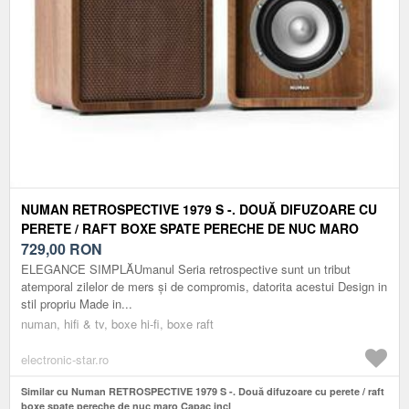
NUMAN RETROSPECTIVE 1979 S -. DOUĂ DIFUZOARE CU
PERETE / RAFT BOXE SPATE PERECHE DE NUC MARO
CAPAC INCL
729,00
RON
ELEGANCE SIMPLĂUmanul Seria retrospective sunt un tribut
atemporal zilelor de mers și de compromis, datorita acestui Design in
stil propriu Made in...
numan, hifi & tv, boxe hi-fi, boxe raft
electronic-star.ro
Similar cu Numan RETROSPECTIVE 1979 S -. Două difuzoare cu perete / raft
boxe spate pereche de nuc maro Capac incl