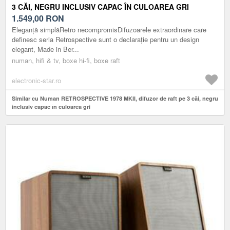
3 CĂI, NEGRU INCLUSIV CAPAC ÎN CULOAREA GRI
1.549,00
RON
Eleganță simplăRetro necompromisDifuzoarele extraordinare care
definesc seria Retrospective sunt o declarație pentru un design
elegant, Made in Ber...
numan, hifi & tv, boxe hi-fi, boxe raft
electronic-star.ro
Similar cu Numan RETROSPECTIVE 1978 MKII, difuzor de raft pe 3 căi, negru
inclusiv capac în culoarea gri