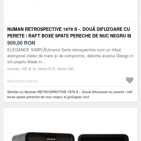
NUMAN RETROSPECTIVE 1979 S -. DOUĂ DIFUZOARE CU
PERETE / RAFT BOXE SPATE PERECHE DE NUC NEGRU SI
GRICAPAC INCL
909,00
RON
ELEGANCE SIMPLĂUmanul Seria retrospective sunt un tribut
atemporal zilelor de mers și de compromis, datorita acestui Design in
stil propriu Made in...
numan, hifi & tv, boxe hi-fi, boxe raft
electronic-star.ro
Similar cu Numan RETROSPECTIVE 1979 S -. Două difuzoare cu perete / raft
boxe spate pereche de nuc negru si griCapac incl