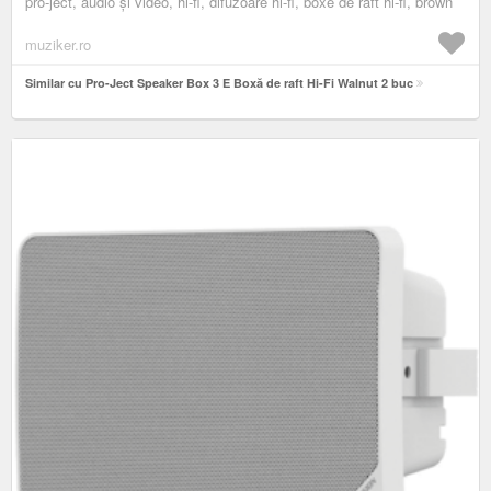
pro-ject, audio și video, hi-fi, difuzoare hi-fi, boxe de raft hi-fi, brown
muziker.ro
Similar cu Pro-Ject Speaker Box 3 E Boxă de raft Hi-Fi Walnut 2 buc