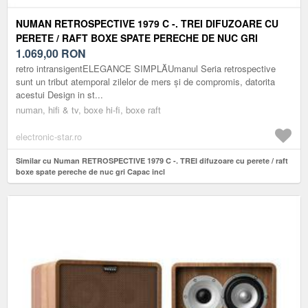
NUMAN RETROSPECTIVE 1979 C -. TREI DIFUZOARE CU
PERETE / RAFT BOXE SPATE PERECHE DE NUC GRI
CAPAC INCL
1.069,00
RON
retro intransigentELEGANCE SIMPLĂUmanul Seria retrospective
sunt un tribut atemporal zilelor de mers și de compromis, datorita
acestui Design in st...
numan, hifi & tv, boxe hi-fi, boxe raft
electronic-star.ro
Similar cu Numan RETROSPECTIVE 1979 C -. TREI difuzoare cu perete / raft
boxe spate pereche de nuc gri Capac incl