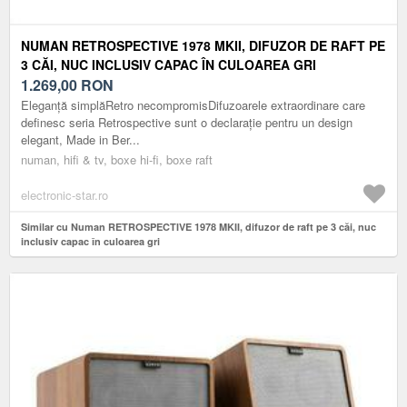
NUMAN RETROSPECTIVE 1978 MKII, DIFUZOR DE RAFT PE
3 CĂI, NUC INCLUSIV CAPAC ÎN CULOAREA GRI
1.269,00
RON
Eleganță simplăRetro necompromisDifuzoarele extraordinare care
definesc seria Retrospective sunt o declarație pentru un design
elegant, Made in Ber...
numan, hifi & tv, boxe hi-fi, boxe raft
electronic-star.ro
Similar cu Numan RETROSPECTIVE 1978 MKII, difuzor de raft pe 3 căi, nuc
inclusiv capac în culoarea gri