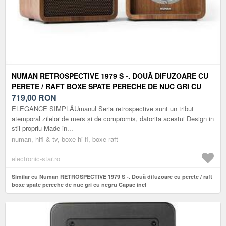
NUMAN RETROSPECTIVE 1979 S -. DOUĂ DIFUZOARE CU
PERETE / RAFT BOXE SPATE PERECHE DE NUC GRI CU
NEGRU CAPAC INCL
719,00
RON
ELEGANCE SIMPLĂUmanul Seria retrospective sunt un tribut
atemporal zilelor de mers și de compromis, datorita acestui Design in
stil propriu Made in...
numan, hifi & tv, boxe hi-fi, boxe raft
electronic-star.ro
Similar cu Numan RETROSPECTIVE 1979 S -. Două difuzoare cu perete / raft
boxe spate pereche de nuc gri cu negru Capac incl