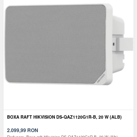
BOXA RAFT HIKVISION DS-QAZ1120G1R-B, 20 W (ALB)
2.099,99
RON
Reducere. Boxa raft Hikvision DS-QAZ1120G1R-B, 20 W (Alb)