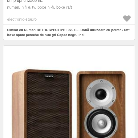
stil propriu Made in...
numan, hifi & tv, boxe hi-fi, boxe raft
electronic-star.ro
Similar cu Numan RETROSPECTIVE 1979 S -. Două difuzoare cu perete / raft
boxe spate pereche de nuc gri Capac negru incl