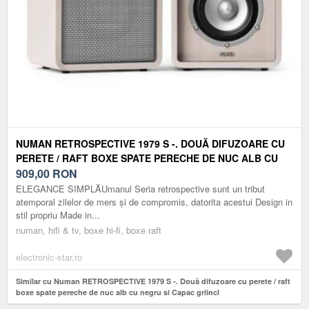
NUMAN RETROSPECTIVE 1979 S -. DOUĂ DIFUZOARE CU
PERETE / RAFT BOXE SPATE PERECHE DE NUC ALB CU
NEGRU SI CAPAC GRIINCL
909,00
RON
ELEGANCE SIMPLĂUmanul Seria retrospective sunt un tribut
atemporal zilelor de mers și de compromis, datorita acestui Design in
stil propriu Made in...
numan, hifi & tv, boxe hi-fi, boxe raft
electronic-star.ro
Similar cu Numan RETROSPECTIVE 1979 S -. Două difuzoare cu perete / raft
boxe spate pereche de nuc alb cu negru si Capac griincl