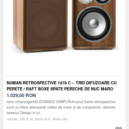
NUMAN RETROSPECTIVE 1978 C -. TREI DIFUZOARE CU
PERETE / RAFT BOXE SPATE PERECHE DE NUC MARO
CAPAC INCL
1.029,00
RON
retro intransigentELEGANCE SIMPLĂUmanul Seria retrospective
sunt un tribut atemporal zilelor de mers și de compromis, datorita
acestui Design in st...
numan, hifi & tv, boxe hi-fi, boxe raft