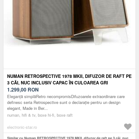
NUMAN RETROSPECTIVE 1978 MKII, DIFUZOR DE RAFT PE
3 CĂI, NUC INCLUSIV CAPAC ÎN CULOAREA GRI
1.299,00
RON
Eleganță simplăRetro necompromisDifuzoarele extraordinare care
definesc seria Retrospective sunt o declarație pentru un design
elegant, Made in Ber...
numan, hifi & tv, boxe hi-fi, boxe raft
electronic-star.ro
Similar cu Numan RETROSPECTIVE 1978 MKII, difuzor de raft pe 3 căi, nuc