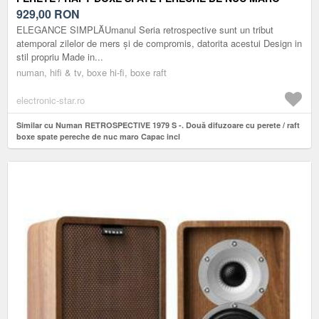
CAPAC INCL
929,00
RON
ELEGANCE SIMPLĂUmanul Seria retrospective sunt un tribut
atemporal zilelor de mers și de compromis, datorita acestui Design in
stil propriu Made in...
numan, hifi & tv, boxe hi-fi, boxe raft
electronic-star.ro
Similar cu Numan RETROSPECTIVE 1979 S -. Două difuzoare cu perete / raft
boxe spate pereche de nuc maro Capac incl