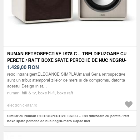
NUMAN RETROSPECTIVE 1978 C -. TREI DIFUZOARE CU
PERETE / RAFT BOXE SPATE PERECHE DE NUC NEGRU-
MARO CAPAC INCL
1.429,00
RON
retro intransigentELEGANCE SIMPLĂUmanul Seria retrospective
sunt un tribut atemporal zilelor de mers și de compromis, datorita
acestui Design in st...
numan, hifi & tv, boxe hi-fi, boxe raft
electronic-star.ro
Similar cu Numan RETROSPECTIVE 1978 C -. Trei difuzoare cu perete / raft
boxe spate pereche de nuc negru-maro Capac incl