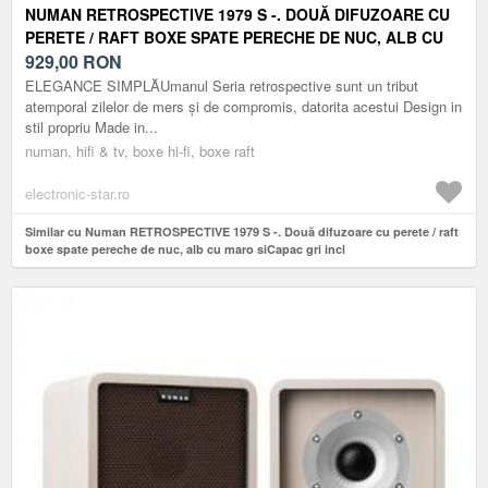
NUMAN RETROSPECTIVE 1979 S -. DOUĂ DIFUZOARE CU
PERETE / RAFT BOXE SPATE PERECHE DE NUC, ALB CU
MARO SICAPAC GRI INCL
929,00
RON
ELEGANCE SIMPLĂUmanul Seria retrospective sunt un tribut
atemporal zilelor de mers și de compromis, datorita acestui Design in
stil propriu Made in...
numan, hifi & tv, boxe hi-fi, boxe raft
electronic-star.ro
Similar cu Numan RETROSPECTIVE 1979 S -. Două difuzoare cu perete / raft
boxe spate pereche de nuc, alb cu maro siCapac gri incl