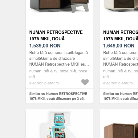
NUMAN RETROSPECTIVE
NUMAN RETROS
1978 MKII, DOUĂ
1978 MKII, DOU
DIFUZOARE PE 3 CĂI,
1.539,00
RON
DIFUZOARE PE 3
1.649,00
RON
NEGRU, CAPAC DE
CAPAC DE CUL
Retro fără compromisuriEleganță
Retro fără comprom
CULOARE MARO,
NEGRU-MARO, 
simplăGama de difuzoare
simplăGama de dif
NUMAN Retrospective MKII este
NUMAN Retrospecti
SUPORTURI
un tribut adus aniilor anteriori, cu
un tribut adus aniilo
numan, hifi & tv, boxe hi-fi, boxe
numan, hifi & tv, bo
accent pe un design eleg...
accent pe un design
raft
raft
electronic-star.ro
electronic-star.ro
Similar cu Numan RETROSPECTIVE
Similar cu Numan R
1978 MKII, două difuzoare pe 3 căi,
1978 MKII, două difuz
negru, capac de culoare maro,
albe, capac de culoa
suporturi
suporturi