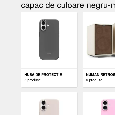
capac de culoare negru-m
HUSA DE PROTECTIE
NUMAN RETROS
APPLE BEATS PENTRU
5 produse
1978 MKII, DOU
6 produse
IPHONE 17 CU MAGSAFE ȘI
DIFUZOARE PE 3
CONTROL AL CAMEREI
CAPAC DE CUL
GRANITE GRAY
MARO, SUPORT