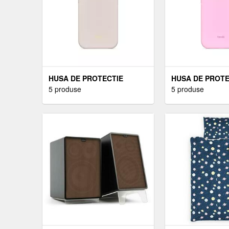
HUSA DE PROTECTIE
HUSA DE PROTE
APPLE BEATS PENTRU
5 produse
APPLE BEATS 
5 produse
IPHONE 17 CU MAGSAFE ȘI
IPHONE 17 CU 
CONTROL AL CAMEREI
CONTROL AL C
LIME STONE
PEBBLE PINK