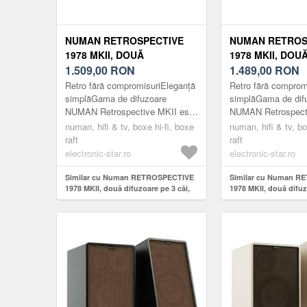
NUMAN RETROSPECTIVE
NUMAN RETROS
1978 MKII, DOUĂ
1978 MKII, DOU
DIFUZOARE PE 3 CĂI,
1.509,00
RON
DIFUZOARE PE 3
1.489,00
RON
NEGRU, CAPAC DE
NEGRU, CAPAC 
Retro fără compromisuriEleganță
Retro fără comprom
CULOARE NEGRU-MARO,
CULOARE NEGR
simplăGama de difuzoare
simplăGama de dif
NUMAN Retrospective MKII este
NUMAN Retrospecti
SUPORTURI
SUPORTURI
un tribut adus aniilor anteriori, cu
un tribut adus aniilo
numan, hifi & tv, boxe hi-fi, boxe
numan, hifi & tv, bo
accent pe un design eleg...
accent pe un design
raft
raft
electronic-star.ro
electronic-star.ro
Similar cu Numan RETROSPECTIVE
Similar cu Numan R
1978 MKII, două difuzoare pe 3 căi,
1978 MKII, două difuz
negru, capac de culoare negru-maro,
negru, capac de culo
suporturi
suporturi