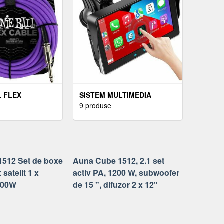
L FLEX
SISTEM MULTIMEDIA
T CABLE
TECHSTAR® APPLE
9 produse
STRAIGHT 6 M
CARPLAY/ANDROID, ECRAN
REPT CABLU DE
TACTIL, 7 INCH 1080P FULL
NT
HD, BLUETOOTH, MIRROR
LINK/CARD TF/USB/AUX,
NEGRU
1512 Set de boxe
Auna Cube 1512, 2.1 set
 satelit 1 x
activ PA, 1200 W, subwoofer
800W
de 15 ", difuzor 2 x 12"