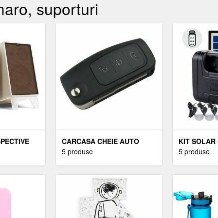
aro, suporturi
PECTIVE
CARCASA CHEIE AUTO
KIT SOLAR 
Ă
TECHSTAR® COMPATIBILA
5 produse
DOTAT CU D
5 produse
 CĂI, ALBE,
CU FORD FOCUS, FIESTA,
USB CU 3 B
OARE
MONDEO, GALAXY, KUGA,
ACUMULAT
URI
C-MAX, 3 BUTOANE
CAPACITAT