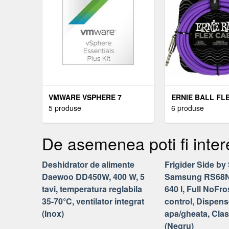
VMWARE VSPHERE 7
ERNIE BALL FL
ESSENTIALS PLUS KIT FOR
5 produse
INSTRUMENT C
6 produse
3 HOSTS (MAX 2 VS7-ESP-
STRAIGHT/STRA
KIT-C
DREPT - DREPT
De asemenea poti fi inter
INSTRUMENT
Deshidrator de alimente
Frigider Side by
Daewoo DD450W, 400 W, 5
Samsung RS68N
tavi, temperatura reglabila
640 l, Full NoFr
35-70°C, ventilator integrat
control, Dispens
(Inox)
apa/gheata, Cla
(Negru)