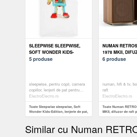
SLEEPWISE SLEEPWISE,
NUMAN RETROS
SOFT WONDER KIDS-
1978 MKII, DIF
EDITION, LENJERIE DE PAT,
5 produse
RAFT PE 3 CĂI,
6 produse
135 X 200 CM, 80 X 80,
INCLUSIV CAPAC
RESPIRABIL, MICROFIBRĂ
CULOAREA MA
sleepwise, pentru copii, camera
numan, hifi & tv, bo
copiilor, lenjerii de pat pentru
raft
copii
ElectroElectro.ro
ElectroElectro.ro
Toate Sleepwise sleepwise, Soft
Toate Numan RETRO
Wonder Kids-Edition, lenjerie de pat,
MKII, difuzor de raft 
135 x 200 cm, 80 x 80, respirabil,
inclusiv capac în cul
microfibră
Similar cu Numan RETROS