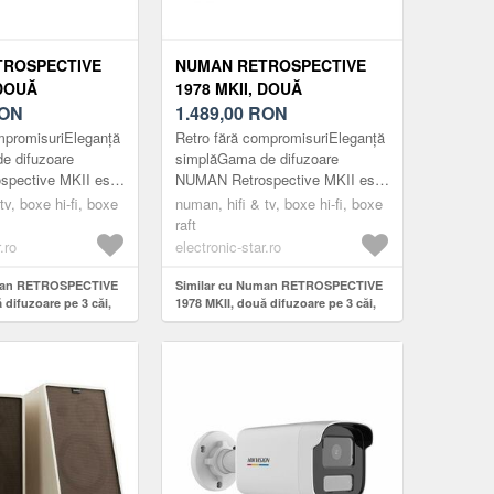
TROSPECTIVE
NUMAN RETROSPECTIVE
 DOUĂ
1978 MKII, DOUĂ
PE 3 CĂI,
ON
DIFUZOARE PE 3 CĂI,
1.489,00
RON
PAC DE
NEGRU, CAPAC DE
mpromisuriEleganță
Retro fără compromisuriEleganță
MARO,
CULOARE MARO,
e difuzoare
simplăGama de difuzoare
pective MKII este
NUMAN Retrospective MKII este
I
SUPORTURI
aniilor anteriori, cu
un tribut adus aniilor anteriori, cu
tv, boxe hi-fi, boxe
numan, hifi & tv, boxe hi-fi, boxe
design eleg...
accent pe un design eleg...
raft
.ro
electronic-star.ro
uman RETROSPECTIVE
Similar cu Numan RETROSPECTIVE
 difuzoare pe 3 căi,
1978 MKII, două difuzoare pe 3 căi,
e culoare maro,
negru, capac de culoare maro,
suporturi