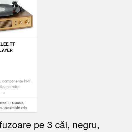
LEE TT
PLAYER
 TRANSMISIE
 33 1/3 ȘI 45
ZOARE STEREO
v, componente hi-fi,
ofoane retro
.ro
klee TT Classic,
, transmisie prin
i 45 RPM, difuzoare
zoare pe 3 căi, negru,