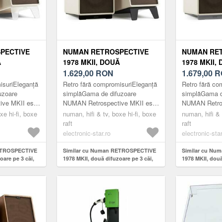
PECTIVE
NUMAN RETROSPECTIVE
NUMAN RE
Ă
1978 MKII, DOUĂ
1978 MKII,
 CĂI, ALBE,
DIFUZOARE PE 3 CĂI, ALBE,
1.629,00
RON
DIFUZOARE 
1.679,00
R
OARE
CAPAC DE CULOARE
CAPAC DE 
isuriEleganță
Retro fără compromisuriEleganță
Retro fără co
SUPORTURI
NEGRU-MARO, SUPORTURI
NEGRU-MAR
uzoare
simplăGama de difuzoare
simplăGama d
ve MKII este
NUMAN Retrospective MKII este
NUMAN Retros
r anteriori, cu
un tribut adus aniilor anteriori, cu
un tribut adus 
xe hi-fi, boxe
numan, hifi & tv, boxe hi-fi, boxe
numan, hifi & 
 eleg...
accent pe un design eleg...
accent pe un 
raft
raft
electronic-star.ro
electronic-star
ETROSPECTIVE
Similar cu Numan RETROSPECTIVE
Similar cu N
oare pe 3 căi,
1978 MKII, două difuzoare pe 3 căi,
1978 MKII, două
re negru-maro,
albe, capac de culoare negru-maro,
albe, capac de
suporturi
suporturi