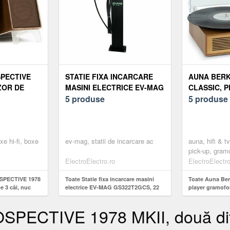
PECTIVE
STATIE FIXA INCARCARE
AUNA BERK
UZOR DE
MASINI ELECTRICE EV-MAG
CLASSIC, 
 NUC
GS322T2GCS, 22 KW, TYPE
5 produse
GRAMOFON,
5 produse
 ÎN
2, TRIFAZAT, MONTAJ PE
PRIN CUREA,
RO
STATIV
RPM, DIFU
xe hi-fi, boxe
ev-mag, statii de incarcare ac
auna, hifi & t
pick-up, gram
ElectroElectro.ro
ElectroElectro
SPECTIVE 1978
Toate Statie fixa incarcare masini
Toate Auna Ber
pe 3 căi, nuc
electrice EV-MAG GS322T2GCS, 22
player gramofon
oarea maro
kW, Type 2, trifazat, montaj pe stativ
curea, 33 1/3 ș
stereo
PECTIVE 1978 MKII, două difu