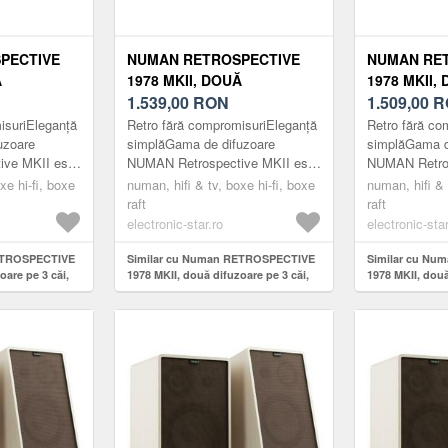
PECTIVE
NUMAN RETROSPECTIVE
NUMAN RE
Ă
1978 MKII, DOUĂ
1978 MKII,
 CĂI,
DIFUZOARE PE 3 CĂI,
1.539,00
RON
DIFUZOARE 
1.509,00
R
DE
NEGRU, CAPAC DE
NEGRU, CA
isuriEleganță
Retro fără compromisuriEleganță
Retro fără co
U-MARO,
CULOARE NEGRU-MARO,
CULOARE 
uzoare
simplăGama de difuzoare
simplăGama d
ve MKII este
NUMAN Retrospective MKII este
NUMAN Retros
SUPORTURI
SUPORTUR
r anteriori, cu
un tribut adus aniilor anteriori, cu
un tribut adus 
xe hi-fi, boxe
numan, hifi & tv, boxe hi-fi, boxe
numan, hifi & 
 eleg...
accent pe un design eleg...
accent pe un 
raft
raft
electronic-star.ro
electronic-star
ETROSPECTIVE
Similar cu Numan RETROSPECTIVE
Similar cu N
oare pe 3 căi,
1978 MKII, două difuzoare pe 3 căi,
1978 MKII, două
are negru-maro,
negru, capac de culoare negru-maro,
negru, capac d
suporturi
suporturi