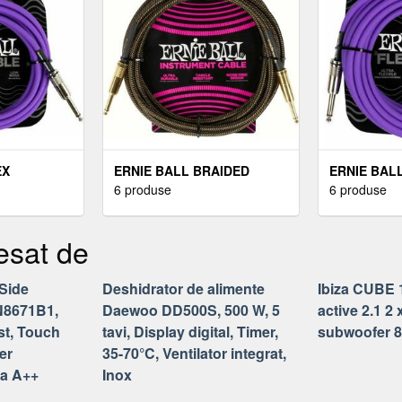
EX
ERNIE BALL BRAIDED
ERNIE BAL
ABLE
INSTRUMENT CABLE
6 produse
INSTRUMEN
6 produse
IGHT 3 M
STRAIGHT/STRAIGHT 3 M
STRAIGHT/
 CABLU DE
DREPT - DREPT CABLU DE
DREPT - D
esat de
INSTRUMENT
INSTRUME
 Side
Deshidrator de alimente
Ibiza CUBE 
8671B1,
Daewoo DD500S, 500 W, 5
active 2.1 2 x
ost, Touch
tavi, Display digital, Timer,
subwoofer 
er
35-70°C, Ventilator integrat,
sa A++
Inox