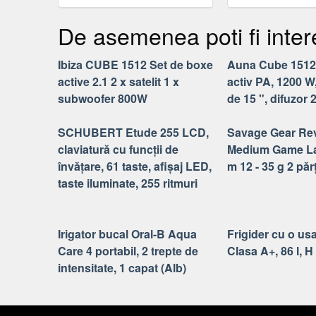
FIESTA, MONDEO, GALAXY,
PERFECTA 32, 2 
KUGA, C-MAX, 3 BUTOANE
32 ZONE, 4-12 IE
De asemenea poti fi inter
UTILIZATORI
Ibiza CUBE 1512 Set de boxe
Auna Cube 1512,
active 2.1 2 x satelit 1 x
activ PA, 1200 
subwoofer 800W
de 15 ", difuzor 
SCHUBERT Etude 255 LCD,
Savage Gear Re
claviatură cu funcții de
Medium Game La
învățare, 61 taste, afișaj LED,
m 12 - 35 g 2 părț
taste iluminate, 255 ritmuri
Irigator bucal Oral-B Aqua
Frigider cu o us
Care 4 portabil, 2 trepte de
Clasa A+, 86 l, H
intensitate, 1 capat (Alb)
Contacteaza-ne
Impre
© 2026 ElectroElectro.ro