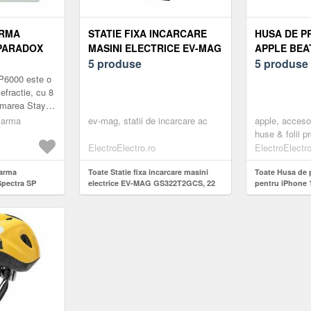
ARMA
STATIE FIXA INCARCARE
HUSA DE P
 PARADOX
MASINI ELECTRICE EV-MAG
APPLE BEA
00+TM50
GS322T2GCS, 22 KW, TYPE
5 produse
IPHONE 17
5 produse
2, TRIFAZAT, MONTAJ PE
CONTROL A
P6000 este o
STATIV
GRANITE G
efractie, cu 8
rmarea StayD
xtensibila pana
alarma
ev-mag, statii de incarcare ac
apple, accesor
huse & folii p
ElectroElectro.ro
ElectroElectro
larma
Toate Statie fixa incarcare masini
Toate Husa de 
Spectra SP
electrice EV-MAG GS322T2GCS, 22
pentru iPhone 
een
kW, Type 2, trifazat, montaj pe stativ
control al came