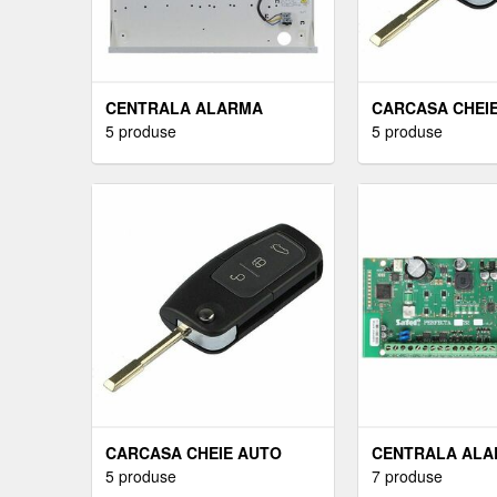
CENTRALA ALARMA
CARCASA CHEI
ANTIEFRACTIE HIBRID DSC
5 produse
TECHSTAR® FO
5 produse
POWERSERIES PRO-
MONDEO, FIEST
HS3248, 32 PARTITII, 8-248
GALAXY, KUGA, 
ZONE, 1000 UTILIZATORI,
BUTOANE
POWERG
CARCASA CHEIE AUTO
CENTRALA AL
TECHSTAR® FORD FOCUS,
5 produse
ANTIEFRACTIE 
7 produse