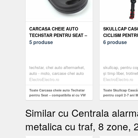
CARCASA CHEIE AUTO
SKULLCAP CAS
TECHSTAR PENTRU SEAT –
CICLISM PENTRU
COMPATIBILA SI CU VW
5 produse
ANI MICROSCHE
6 produse
PASSAT, GOLF, POLO,
INTERIOR SIST
SKODA
VENTILAȚIE
techstar, chei auto aftermarket,
skullcap, pentru cop
auto - moto, carcase chei auto
și timp liber, trotine
ElectroElectro.ro
ElectroElectro.ro
Toate Carcasa cheie auto Techstar
Toate Skullcap Cască
pentru Seat – compatibila si cu VW
pentru copii 2-7 ani 
Passat, Golf, Polo, Skoda
interior Sistem de ven
Similar cu Centrala alar
metalica cu traf, 8 zone, 2 