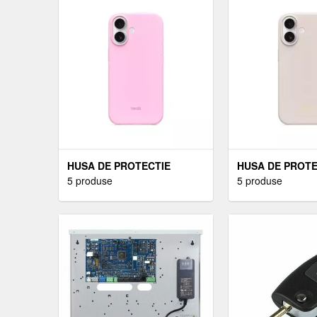
HUSA DE PROTECTIE
HUSA DE PROTE
APPLE BEATS PENTRU
5 produse
APPLE BEATS 
5 produse
IPHONE 17 CU MAGSAFE ȘI
IPHONE 17 CU 
CONTROL AL CAMEREI
CONTROL AL C
PEBBLE PINK
LIME STONE