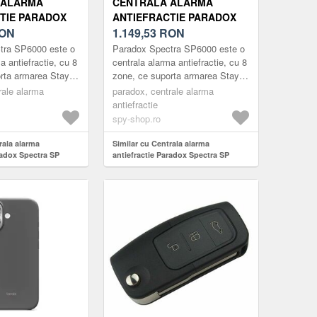
 ALARMA
CENTRALA ALARMA
TIE PARADOX
ANTIEFRACTIE PARADOX
P 6000+K32+
ON
SPECTRA SP 6000+K35
1.149,53
RON
tra SP6000 este o
Paradox Spectra SP6000 este o
a antiefractie, cu 8
centrala alarma antiefractie, cu 8
orta armarea StayD
zone, ce suporta armarea StayD
re. Extensibila pana
pe bus cu 4 fire. Extensibila pana
rale alarma
paradox, centrale alarma
 c...
la 32 de zone, c...
antiefractie
spy-shop.ro
rala alarma
Similar cu Centrala alarma
radox Spectra SP
antiefractie Paradox Spectra SP
6000+K35