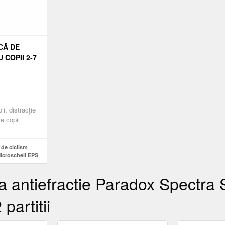
CĂ DE
 COPII 2-7
LL EPS
EM DE
ii, distracție
te copii
 de ciclism
Microschell EPS
tilație
ma antiefractie Paradox Spectra
partitii