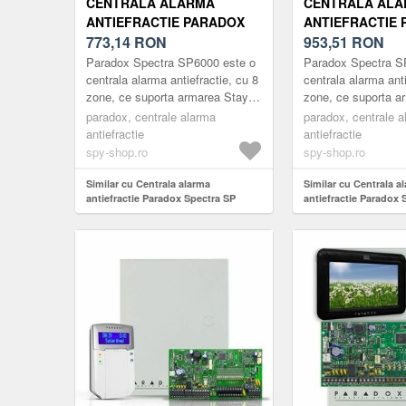
CENTRALA ALARMA
CENTRALA AL
ANTIEFRACTIE PARADOX
ANTIEFRACTIE
SPECTRA SP 6000,
773,14
RON
SPECTRA SP 60
953,51
RON
CARCASA METALICA CU
Paradox Spectra SP6000 este o
Paradox Spectra S
TRAF, 8 ZONE, 2 PARTITII
centrala alarma antiefractie, cu 8
centrala alarma anti
zone, ce suporta armarea StayD
zone, ce suporta a
pe bus cu 4 fire. Extensibila pana
pe bus cu 4 fire. E
paradox, centrale alarma
paradox, centrale 
la 32 de zone, c...
la 32 de zone, c...
antiefractie
antiefractie
spy-shop.ro
spy-shop.ro
Similar cu Centrala alarma
Similar cu Centrala a
antiefractie Paradox Spectra SP
antiefractie Paradox 
6000, carcasa metalica cu traf, 8
6000+K636
zone, 2 partitii