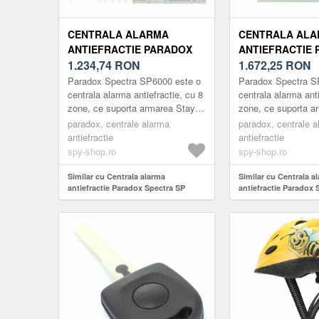
CENTRALA ALARMA
CENTRALA AL
ANTIEFRACTIE PARADOX
ANTIEFRACTIE
SPECTRA SP
1.234,74
RON
SPECTRA SP 60
1.672,25
RON
6000+K32LCD+
TOUCHSCREEN
Paradox Spectra SP6000 este o
Paradox Spectra S
centrala alarma antiefractie, cu 8
centrala alarma anti
zone, ce suporta armarea StayD
zone, ce suporta a
pe bus cu 4 fire. Extensibila pana
pe bus cu 4 fire. E
paradox, centrale alarma
paradox, centrale 
la 32 de zone, c...
la 32 de zone, c...
antiefractie
antiefractie
spy-shop.ro
spy-shop.ro
Similar cu Centrala alarma
Similar cu Centrala a
antiefractie Paradox Spectra SP
antiefractie Paradox 
6000+K32LCD+
6000+TM50 Touchscr