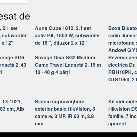
PARTITII, 8-
SIRI, 15
esat de
 2.1 set
Auna Cube 1812, 2.1 set
Boxa Blueto
W, subwoofer
activ PA, 1600 W, subwoofer
radio ilumi
2 x 12"
de 18 ", difuzor 2 x 12"
microfoane 
Andowl Q Y
venge SG6
Savage Gear SG2 Medium
Rezerva peri
nsetă 2, 43
Game Travel Lansetă 2, 15 m
electrica Dr
i
10 - 40 g 4 părți
RBH10PK, co
GTS1050, 2 
a TX 1021,
Sistem supraveghere
Kit videointe
 83 cm, Alb
exterior basic HikVision, 8
Hikvision D
camere, 8 MP, IR 60 m, 2.8
familie, 7 in
mm
aparent
ssum
Cookies
Tendinţă