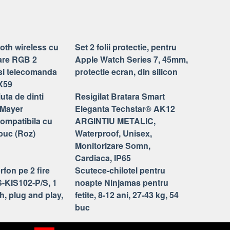
oth wireless cu
Set 2 folii protectie, pentru
nare RGB 2
Apple Watch Series 7, 45mm,
si telecomanda
protectie ecran, din silicon
X59
uta de dinti
Resigilat Bratara Smart
. Mayer
Eleganta Techstar® AK12
mpatibila cu
ARGINTIU METALIC,
buc (Roz)
Waterproof, Unisex,
Monitorizare Somn,
Cardiaca, IP65
rfon pe 2 fire
Scutece-chilotel pentru
S-KIS102-P/S, 1
noapte Ninjamas pentru
ch, plug and play,
fetite, 8-12 ani, 27-43 kg, 54
buc