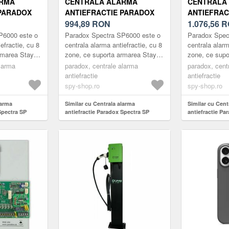
ARMA
CENTRALA ALARMA
CENTRALA
 PARADOX
ANTIEFRACTIE PARADOX
ANTIEFRAC
00+K636
SPECTRA SP 6000+K10V
994,89
RON
SPECTRA S
1.076,56
R
P6000 este o
Paradox Spectra SP6000 este o
Paradox Spec
efractie, cu 8
centrala alarma antiefractie, cu 8
centrala alarm
rmarea StayD
zone, ce suporta armarea StayD
zone, ce sup
xtensibila pana
pe bus cu 4 fire. Extensibila pana
pe bus cu 4 fi
alarma
paradox, centrale alarma
paradox, cent
la 32 de zone, c...
la 32 de zone,
antiefractie
antiefractie
spy-shop.ro
spy-shop.ro
larma
Similar cu Centrala alarma
Similar cu Cent
Spectra SP
antiefractie Paradox Spectra SP
antiefractie Pa
6000+K10V
6000+K32+