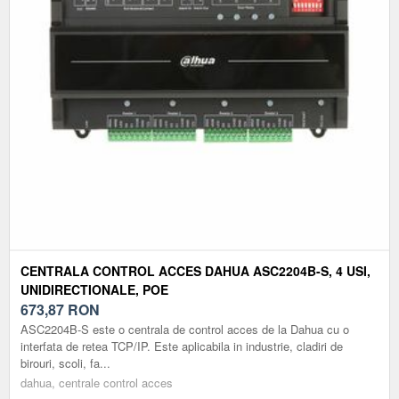
CENTRALA CONTROL ACCES DAHUA ASC2204B-S, 4 USI,
UNIDIRECTIONALE, POE
673,87
RON
ASC2204B-S este o centrala de control acces de la Dahua cu o
interfata de retea TCP/IP. Este aplicabila in industrie, cladiri de
birouri, scoli, fa...
dahua, centrale control acces