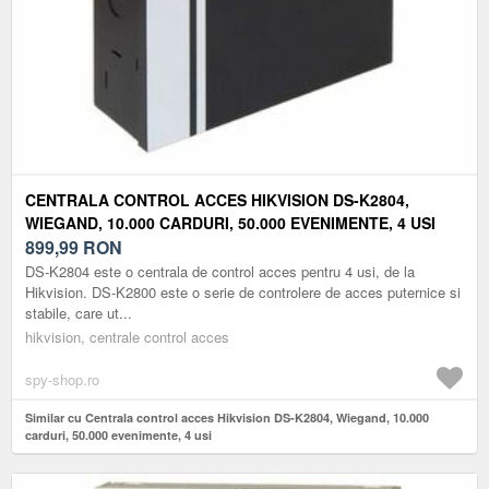
CENTRALA CONTROL ACCES HIKVISION DS-K2804,
WIEGAND, 10.000 CARDURI, 50.000 EVENIMENTE, 4 USI
899,99
RON
DS-K2804 este o centrala de control acces pentru 4 usi, de la
Hikvision. DS-K2800 este o serie de controlere de acces puternice si
stabile, care ut...
hikvision, centrale control acces
spy-shop.ro
Similar cu Centrala control acces Hikvision DS-K2804, Wiegand, 10.000
carduri, 50.000 evenimente, 4 usi