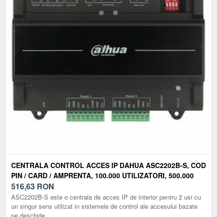
CENTRALA CONTROL ACCES IP DAHUA ASC2202B-S, COD
PIN / CARD / AMPRENTA, 100.000 UTILIZATORI, 500.000
EVENIMENTE, TAMPER, POE
516,63
RON
ASC2202B-S este o centrala de acces IP de interior pentru 2 usi cu
un singur sens utilizat in sistemele de control ale accesului bazate
pe deschide...