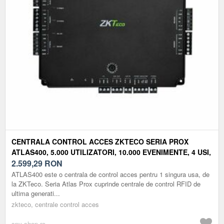
CENTRALA CONTROL ACCES ZKTECO SERIA PROX
ATLAS400, 5.000 UTILIZATORI, 10.000 EVENIMENTE, 4 USI,
POE
2.599,29
RON
ATLAS400 este o centrala de control acces pentru 1 singura usa, de
la ZKTeco. Seria Atlas Prox cuprinde centrale de control RFID de
ultima generati...
zkteco, centrale control acces
spy-shop.ro