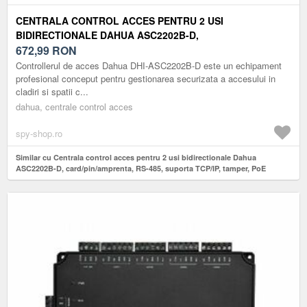
CENTRALA CONTROL ACCES PENTRU 2 USI
BIDIRECTIONALE DAHUA ASC2202B-D,
CARD/PIN/AMPRENTA, RS-485, SUPORTA TCP/IP, TAMPER,
672,99
RON
POE
Controllerul de acces Dahua DHI-ASC2202B-D este un echipament
profesional conceput pentru gestionarea securizata a accesului in
cladiri si spatii c...
dahua, centrale control acces
spy-shop.ro
Similar cu Centrala control acces pentru 2 usi bidirectionale Dahua
ASC2202B-D, card/pin/amprenta, RS-485, suporta TCP/IP, tamper, PoE