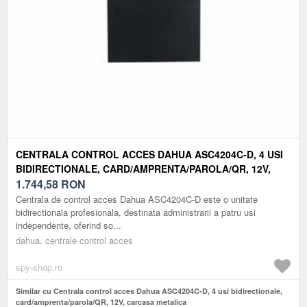
CENTRALA CONTROL ACCES DAHUA ASC4204C-D, 4 USI
BIDIRECTIONALE, CARD/AMPRENTA/PAROLA/QR, 12V,
CARCASA METALICA
1.744,58
RON
Centrala de control acces Dahua ASC4204C-D este o unitate
bidirectionala profesionala, destinata administrarii a patru usi
independente, oferind so...
dahua, centrale control acces
spy-shop.ro
Similar cu Centrala control acces Dahua ASC4204C-D, 4 usi bidirectionale,
card/amprenta/parola/QR, 12V, carcasa metalica