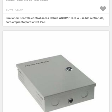
spy-shop.ro
Similar cu Centrala control acces Dahua ASC4201B-D, o usa bidirectionala,
card/amprenta/parola/QR, PoE